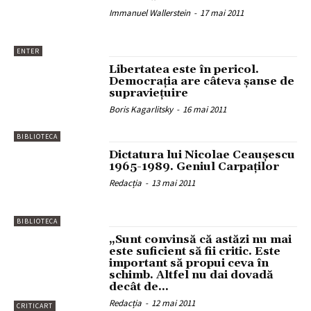
Immanuel Wallerstein
-
17 mai 2011
ENTER
Libertatea este în pericol.
Democrația are câteva șanse de
supraviețuire
Boris Kagarlitsky
-
16 mai 2011
BIBLIOTECA
Dictatura lui Nicolae Ceauşescu
1965-1989. Geniul Carpaţilor
Redacția
-
13 mai 2011
BIBLIOTECA
„Sunt convinsă că astăzi nu mai
este suficient să fii critic. Este
important să propui ceva în
schimb. Altfel nu dai dovadă
decât de...
Redacția
-
12 mai 2011
CRITICART