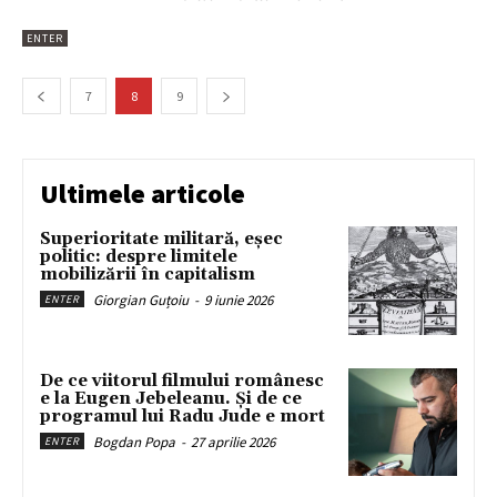
ENTER
7
8
9
Ultimele articole
Superioritate militară, eșec
politic: despre limitele
mobilizării în capitalism
Giorgian Guțoiu
-
9 iunie 2026
ENTER
De ce viitorul filmului românesc
e la Eugen Jebeleanu. Și de ce
programul lui Radu Jude e mort
Bogdan Popa
-
27 aprilie 2026
ENTER