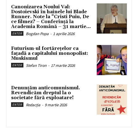
Canonizarea Noului Val:
Dostoievski în hainele lui Blade
Runner. Note la “Cristi Puiu, De
ce filmez? – Conferință la
Academia Română – 31 martie...
Bogdan Popa
-
1 aprilie 2026
ENTER
Futurism-ul fortărețelor ca
fațadă a capitalului monopolist:
Muskismul
Stefan Tiron
-
17 martie 2026
ENTER
Denunțăm anticomunismul.
Revendicăm dreptul la o
societate fără exploatare!
Redacția
-
9 martie 2026
ENTER