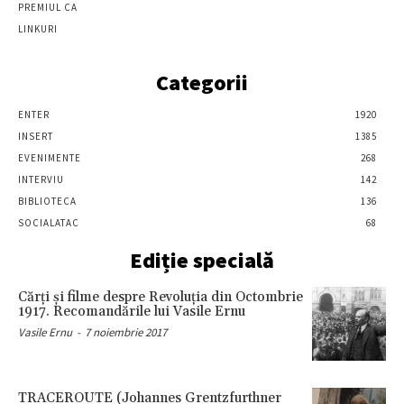
PREMIUL CA
LINKURI
Categorii
ENTER
1920
INSERT
1385
EVENIMENTE
268
INTERVIU
142
BIBLIOTECA
136
SOCIALATAC
68
Ediție specială
Cărţi şi filme despre Revoluţia din Octombrie
1917. Recomandările lui Vasile Ernu
Vasile Ernu
-
7 noiembrie 2017
TRACEROUTE (Johannes Grentzfurthner