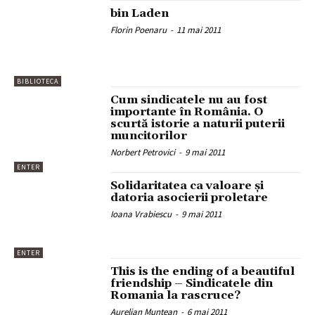
bin Laden
Florin Poenaru
-
11 mai 2011
BIBLIOTECA
Cum sindicatele nu au fost
importante în România. O
scurtă istorie a naturii puterii
muncitorilor
Norbert Petrovici
-
9 mai 2011
ENTER
Solidaritatea ca valoare şi
datoria asocierii proletare
Ioana Vrabiescu
-
9 mai 2011
ENTER
This is the ending of a beautiful
friendship – Sindicatele din
Romania la rascruce?
Aurelian Muntean
-
6 mai 2011