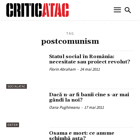
TAG
postcomunism
Statul social în România:
necesitate sau proiect revolut?
Florin Abraham
-
24 mai 2011
SOCIALATAC
Dacă n-ar fi banii cine s-ar mai
gândi la noi?
Oana Pughineanu
-
17 mai 2011
ENTER
Osama e mort: ce anume
schimbă asta?