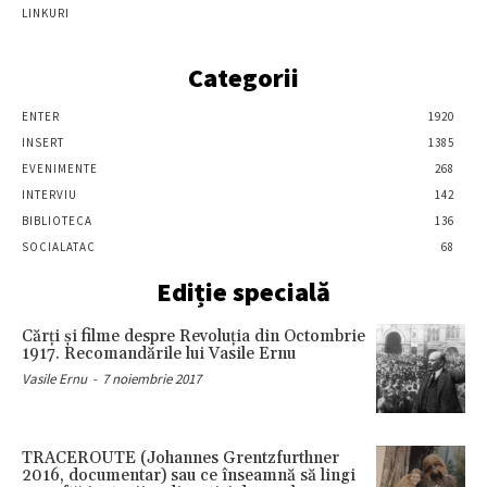
LINKURI
Categorii
ENTER
1920
INSERT
1385
EVENIMENTE
268
INTERVIU
142
BIBLIOTECA
136
SOCIALATAC
68
Ediție specială
Cărţi şi filme despre Revoluţia din Octombrie
1917. Recomandările lui Vasile Ernu
Vasile Ernu
-
7 noiembrie 2017
TRACEROUTE (Johannes Grentzfurthner
2016, documentar) sau ce înseamnă să lingi