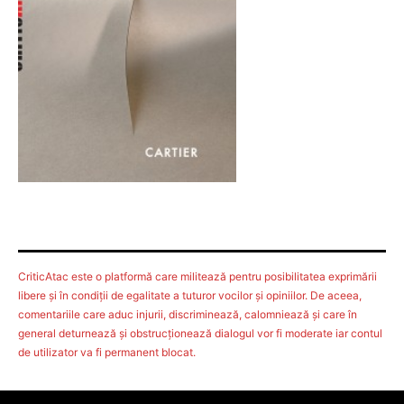
CriticAtac este o platformă care militează pentru posibilitatea exprimării
libere şi în condiţii de egalitate a tuturor vocilor şi opiniilor. De aceea,
comentariile care aduc injurii, discriminează, calomniează şi care în
general deturnează şi obstrucţionează dialogul vor fi moderate iar contul
de utilizator va fi permanent blocat.