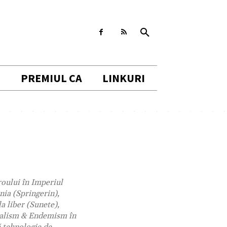
I
PREMIUL CA
LINKURI
roului în Imperiul
nia (Springerin),
a liber (Sunete),
onalism & Endemism în