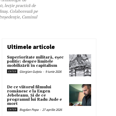
ă tehnologie de
, lecție practică de
gănaș. Colaborează pe
reședenție, Caminul
Ultimele articole
Superioritate militară, eșec
politic: despre limitele
mobilizării în capitalism
Giorgian Guțoiu
-
9 iunie 2026
ENTER
De ce viitorul filmului
românesc e la Eugen
Jebeleanu. Și de ce
programul lui Radu Jude e
mort
Bogdan Popa
-
27 aprilie 2026
ENTER