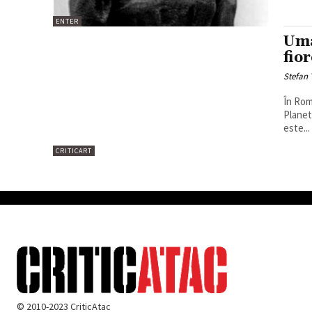
ENTER
Uma
fio
Stefan 
În Rom
Planet
este...
CRITICART
© 2010-2023 CriticAtac