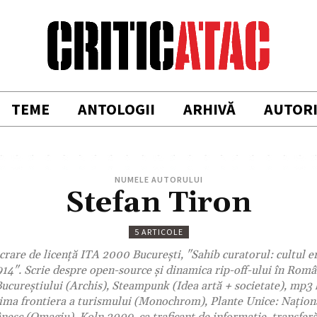
TEME
ANTOLOGII
ARHIVĂ
AUTOR
NUMELE AUTORULUI
Stefan Tiron
5 ARTICOLE
crare de licență ITA 2000 București, "Sahib curatorul: cultul e
14". Scrie despre open-source și dinamica rip-off-ului în Româ
cureștiului (Archis), Steampunk (Idea artă + societate), mp3 l
tima frontiera a turismului (Monochrom), Plante Unice: Naţi