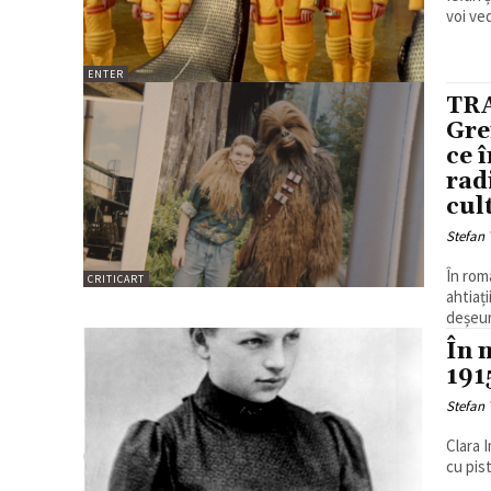
voi ve
ENTER
TR
Gre
ce 
rad
cul
Stefan 
În rom
CRITICART
ahtiaț
deșeur
În 
191
Stefan 
Clara 
cu pist