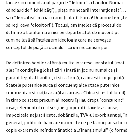
lansez în comentariul părții de ”definire” a banilor. Numai
când aud de ”lichidități”, „piața monetară internațională”…
sau ”derivativi” mă ia cu amețeală. (”Păi da! Doamne ferește
să reții ceva folositor!”). Totuși, am înțeles că procesul de
definire a banilor nu e nici pe departe atât de inocent pe
cum ne lasă să înțelegem ideologia care ne servește
conceptul de piață asociindu-l cu un mecanism pur.
De definirea banilor atârnă multe interese, iar statul (mai
ales în condițiile globalizării) intră în joc nu numai ca și
garant legal al banilor, ci și ca firmă, ca investitor pe piață.
Statele puternice au ca și concuenți alte state puternice
(momentan situația ar arăta cam așa: China și restul lumii),
în timp ce state precum al nostru își iau drept ”concurent”
însăși elementul ce îl susține (poporul). Taxele ascunse,
impozitele nejustificate, dobânzile, TVA-ul exorbitant și, în
general, politicile bancare incorecte de pe la noi par să fie o
copie extrem de neîndemânatică a „finanțismului” (o formă