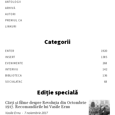
ANTOLOGII
ARHIVĂ
AUTORI
PREMIUL CA
LINKURI
Categorii
ENTER
1920
INSERT
1385
EVENIMENTE
268
INTERVIU
142
BIBLIOTECA
136
SOCIALATAC
68
Ediție specială
Cărţi şi filme despre Revoluţia din Octombrie
1917. Recomandările lui Vasile Ernu
Vasile Ernu
-
7 noiembrie 2017