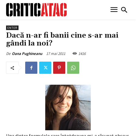
ENTER
Dacă n-ar fi banii cine s-ar mai
gândi la noi?
17 mai 2011
1416
De
Oana Pughineanu
Una dintre formulele care întotdeauna mi-a răsunat obscur,