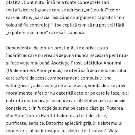
plătită”. Conținutul însă reia toate conceptele tari
metafizico-religioase care se adresau „sufletului”: celor
care au atins „sărăcia” aducând ca argument faptul că ”nu
voiau să fie controlați” li se explică cum că nu pot trăi fără
„o putere mai mare” care să îi conducă.
Dependentul de job-uri prost plătite e privit ca un
îndărătnic care nu vrea să depună munca necesară pentru a-
și face viața mai bună. Asociația Prost-plătiților Anonimi
(Underearners Anonymous) se oferă să îi dea nenorocitului
care suferă de acest comportament compulsiv „the
willingness”, adică voința de a face asta, voința de a se privi
moralmente inferior nu datorită actelor pe care le face, nici
datorită unei educații lacunare care îl debilizează ca individ
conștient, ci în funcție de suma pe care o câștigă. Puterea
Mai Mare îi oferă Harul. Chakrele au fost deschise,
purificate, aerisite. Datorită aplecării grijulii a sistemului
monetar și al pieței asupra lui viața i- fost salvată. Viața