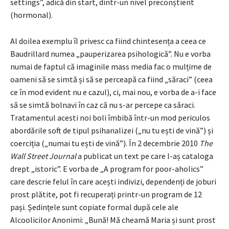
settings”, adică din start, dintr-un nivel preconștient
(hormonal).
Al doilea exemplu îl privesc ca fiind chintesența a ceea ce
Baudrillard numea „pauperizarea psihologică”. Nu e vorba
numai de faptul că imaginile mass media fac o mulțime de
oameni să se simtă și să se perceapă ca fiind „săraci” (ceea
ce în mod evident nu e cazul), ci, mai nou, e vorba de a-i face
să se simtă bolnavi în caz că nu s-ar percepe ca săraci.
Tratamentul acesti noi boli îmbibă într-un mod periculos
abordările soft de tipul psihanalizei („nu tu ești de vină”) și
coerciția („numai tu ești de vină”). În 2 decembrie 2010
The
Wall Street Journal
a publicat un text pe care l-aș cataloga
drept „istoric”. E vorba de „A program for poor-aholics”
care descrie felul în care acești indivizi, dependenți de joburi
prost plătite, pot fi recuperați printr-un program de 12
pași. Ședințele sunt copiate formal după cele ale
Alcoolicilor Anonimi: „Bună! Mă cheamă Maria și sunt prost