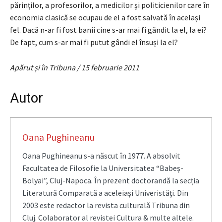
părinților, a profesorilor, a medicilor și politicienilor care în
economia clasică se ocupau de el a fost salvată în același
fel. Dacă n-ar fi fost banii cine s-ar mai fi gândit la el, la ei?
De fapt, cum s-ar mai fi putut gândi el însuși la el?
Apărut şi în Tribuna / 15 februarie 2011
Autor
Oana Pughineanu
Oana Pughineanu s-a născut în 1977. A absolvit
Facultatea de Filosofie la Universitatea “Babeș-
Bolyai”, Cluj-Napoca. În prezent doctorandă la secția
Literatură Comparată a aceleiași Univeristăți. Din
2003 este redactor la revista culturală Tribuna din
Cluj. Colaborator al revistei Cultura & multe altele.