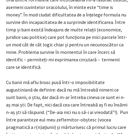
asemeni cuvintelor oracolului, în minte este “time is
money”. În mod ciudat dificultatea de a înțelege formula nu
survine din incapacitatea de a surprinde identificarea. Între
timp și bani există îndeajuns de multe relații (economice,
juridice sau politice) care pot funcționa pe mici parcele într-
un mod cât de cât logic chiar și pentru un necunoscător ca
mine. Problema survine în momentul în care încerc să
identific – permiteți-mi exprimarea circulară – termenii
care se identifică.
Cu banii mă aflu brusc pusă într-o imposibilitate
augustiniană de definire: dacă nu mă întreabă nimeni ce
sunt banii, o știu, dar dacă m-ar întreba cineva ce sunt ei n-
aș mai ști. De fapt, nici dacă cea care întreabă aș fi eu însămi
n-aș ști să răspund. (“De-aia nici nu o să-i ai vreodată”!). Pun
între paranteze eul meu zeflemitor-obștesc (vocea
pragmatică a r(n)ațiunii) și mărturisesc că primul lucru care