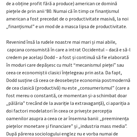
de a obține profit fără a produce) american ce domină
piețele de prin anii ‘80. Numai că în timp ce finanțismul
american a fost precedat de o productivitate masivă, la noi
„finanțismul” e un mod de a masca lipsa de productivitate.
Revenind însă la rudele noastre mai mari și mai abile,
capcana consumistă în care a intrat Occidentul – dacă e să-l
credem pe același Dodd – a fost și continuă să fie elaborată
în moduri care depășesc cu mult “mecanismul pieței” sau
ceea ce economiștii clasici înțelegeau prin asta. Da fapt,
Dodd susține că ceea ce deosebește economia postmodernă
de cea clasică (productivă) nu este „consumerismul” (care a
fost mereu o constantă, ce momentan și-a schimbat doar
„pălăria” trecând de la avariție la extravaganță), ci apariția a
doi factori modelatori în ceea ce privește percepția
oamenilor asupra a ceea ce ar însemna banii: „preeminența
piețelor monetare și financiare” și „industria mass media”.
După părerea sociologului englez nu e vorba numai de