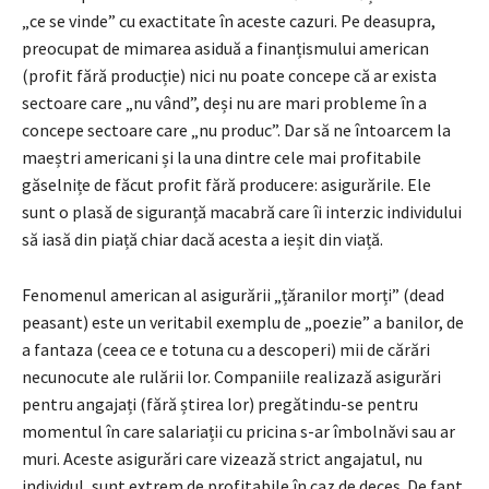
„ce se vinde” cu exactitate în aceste cazuri. Pe deasupra,
preocupat de mimarea asiduă a finanțismului american
(profit fără producție) nici nu poate concepe că ar exista
sectoare care „nu vând”, deși nu are mari probleme în a
concepe sectoare care „nu produc”. Dar să ne întoarcem la
maeștri americani și la una dintre cele mai profitabile
găselnițe de făcut profit fără producere: asigurările. Ele
sunt o plasă de siguranță macabră care îi interzic individului
să iasă din piață chiar dacă acesta a ieșit din viață.
Fenomenul american al asigurării „țăranilor morți” (dead
peasant) este un veritabil exemplu de „poezie” a banilor, de
a fantaza (ceea ce e totuna cu a descoperi) mii de cărări
necunocute ale rulării lor. Companiile realizază asigurări
pentru angajați (fără știrea lor) pregătindu-se pentru
momentul în care salariații cu pricina s-ar îmbolnăvi sau ar
muri. Aceste asigurări care vizează strict angajatul, nu
individul, sunt extrem de profitabile în caz de deces. De fapt,