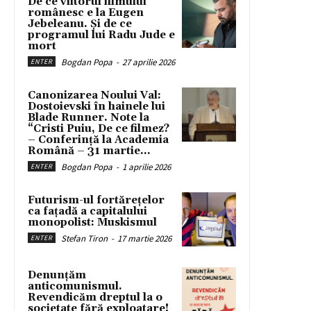
De ce viitorul filmului
românesc e la Eugen
Jebeleanu. Și de ce
programul lui Radu Jude e
mort
Bogdan Popa
-
27 aprilie 2026
ENTER
Canonizarea Noului Val:
Dostoievski în hainele lui
Blade Runner. Note la
“Cristi Puiu, De ce filmez?
– Conferință la Academia
Română – 31 martie...
Bogdan Popa
-
1 aprilie 2026
ENTER
Futurism-ul fortărețelor
ca fațadă a capitalului
monopolist: Muskismul
Stefan Tiron
-
17 martie 2026
ENTER
Denunțăm
anticomunismul.
Revendicăm dreptul la o
societate fără exploatare!