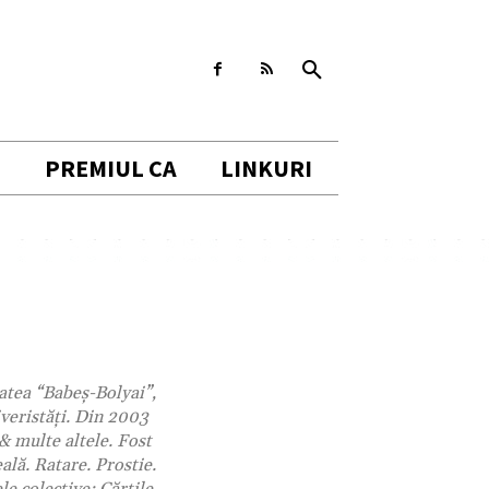
I
PREMIUL CA
LINKURI
tatea “Babeș-Bolyai”,
veristăți. Din 2003
 & multe altele. Fost
ală. Ratare. Prostie.