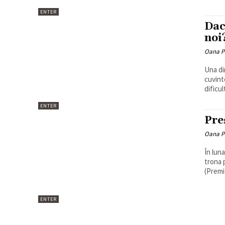
ENTER
Dac
noi
Oana P
Una di
cuvint
dificul
ENTER
Pre
Oana P
În lun
trona 
(Premi
ENTER