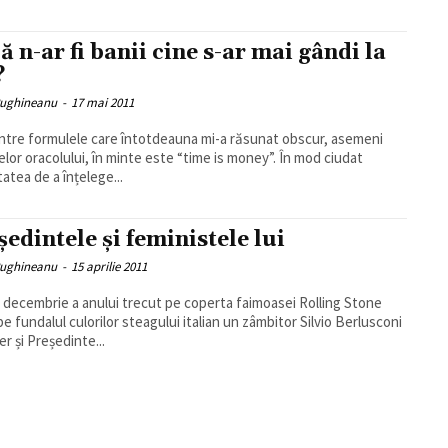
ă n-ar fi banii cine s-ar mai gândi la
?
ughineanu
-
17 mai 2011
ntre formulele care întotdeauna mi-a răsunat obscur, asemeni
elor oracolului, în minte este “time is money”. În mod ciudat
tatea de a înțelege...
ședintele și feministele lui
ughineanu
-
15 aprilie 2011
a decembrie a anului trecut pe coperta faimoasei Rolling Stone
pe fundalul culorilor steagului italian un zâmbitor Silvio Berlusconi
er și Președinte...