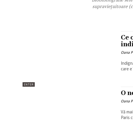
Biobibliografie sele
supraviețuitoare (c
Ce 
ind
Oana P
Indigna
care e
ENTER
O n
Oana P
Vă mai 
Paris c