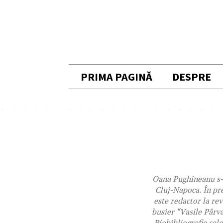
PRIMA PAGINĂ
DESPRE
Oana Pughineanu s-a 
Cluj-Napoca. În pr
este redactor la rev
busier “Vasile Pârva