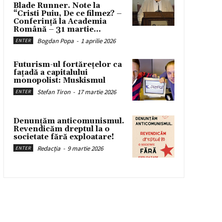
Blade Runner. Note la
“Cristi Puiu, De ce filmez? –
Conferință la Academia
Română – 31 martie...
Bogdan Popa
-
1 aprilie 2026
ENTER
Futurism-ul fortărețelor ca
fațadă a capitalului
monopolist: Muskismul
Stefan Tiron
-
17 martie 2026
ENTER
Denunțăm anticomunismul.
Revendicăm dreptul la o
societate fără exploatare!
Redacția
-
9 martie 2026
ENTER