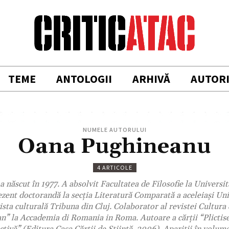
TEME
ANTOLOGII
ARHIVĂ
AUTOR
NUMELE AUTORULUI
Oana Pughineanu
4 ARTICOLE
născut în 1977. A absolvit Facultatea de Filosofie la Universi
ezent doctorandă la secția Literatură Comparată a aceleiași Uni
ista culturală Tribuna din Cluj. Colaborator al revistei Cultura
n” la Accademia di Romania in Roma. Autoare a cărții “Plictise