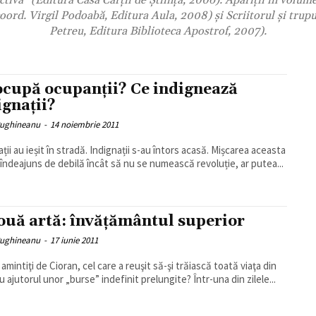
ctivă” (Editura Casa Cărții de Știință, 2006). Apariții în volume
oord. Virgil Podoabă, Editura Aula, 2008) și Scriitorul și trup
Petreu, Editura Biblioteca Apostrof, 2007).
ocupă ocupanții? Ce indignează
ignații?
ughineanu
-
14 noiembrie 2011
ții au ieșit în stradă. Indignații s-au întors acasă. Mișcarea aceasta
 îndeajuns de debilă încât să nu se numească revoluție, ar putea...
ouă artă: învăţământul superior
ughineanu
-
17 iunie 2011
amintiţi de Cioran, cel care a reuşit să-şi trăiască toată viaţa din
u ajutorul unor „burse” indefinit prelungite? Într-una din zilele...