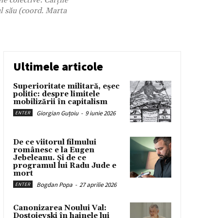
le colective: Cărțile
ul său (coord. Marta
Ultimele articole
Superioritate militară, eșec
politic: despre limitele
mobilizării în capitalism
Giorgian Guțoiu
-
9 iunie 2026
ENTER
De ce viitorul filmului
românesc e la Eugen
Jebeleanu. Și de ce
programul lui Radu Jude e
mort
Bogdan Popa
-
27 aprilie 2026
ENTER
Canonizarea Noului Val:
Dostoievski în hainele lui