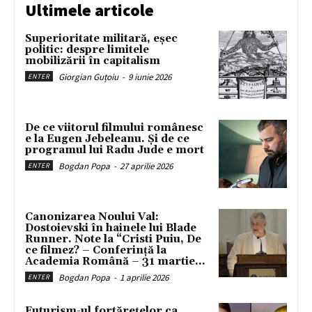
Ultimele articole
Superioritate militară, eșec
politic: despre limitele
mobilizării în capitalism
Giorgian Guțoiu
-
9 iunie 2026
ENTER
De ce viitorul filmului românesc
e la Eugen Jebeleanu. Și de ce
programul lui Radu Jude e mort
Bogdan Popa
-
27 aprilie 2026
ENTER
Canonizarea Noului Val:
Dostoievski în hainele lui Blade
Runner. Note la “Cristi Puiu, De
ce filmez? – Conferință la
Academia Română – 31 martie...
Bogdan Popa
-
1 aprilie 2026
ENTER
Futurism-ul fortărețelor ca