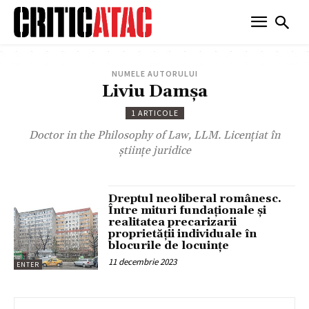
NUMELE AUTORULUI
Liviu Damșa
1 ARTICOLE
Doctor in the Philosophy of Law, LLM. Licențiat în
științe juridice
Dreptul neoliberal românesc.
Între mituri fundaționale și
realitatea precarizarii
proprietății individuale în
blocurile de locuințe
11 decembrie 2023
ENTER