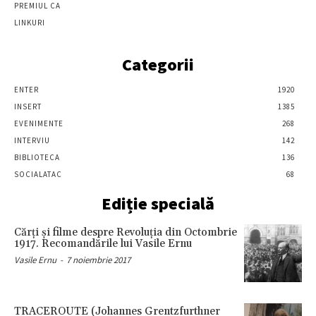
PREMIUL CA
LINKURI
Categorii
ENTER
1920
INSERT
1385
EVENIMENTE
268
INTERVIU
142
BIBLIOTECA
136
SOCIALATAC
68
Ediție specială
Cărţi şi filme despre Revoluţia din Octombrie
1917. Recomandările lui Vasile Ernu
Vasile Ernu
-
7 noiembrie 2017
TRACEROUTE (Johannes Grentzfurthner