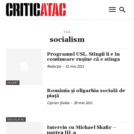
TAG
socialism
Programul USL. Stîngii îi e în
continuare ruşine că e stînga
Redacția
-
31 mai 2011
INSERT
România şi oligarhia socială de
piaţă
Ciprian Șiulea
-
30 mai 2011
SOCIALATAC
Interviu cu Michael Shafir –
partea III-a