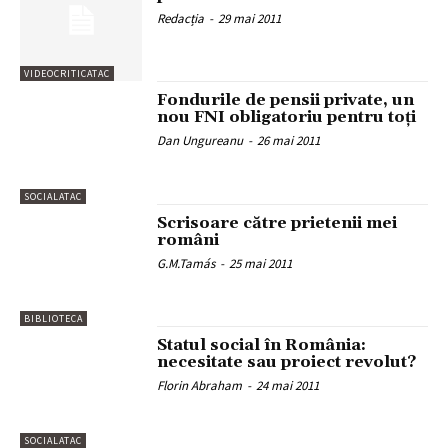
Redacția
-
29 mai 2011
VIDEOCRITICATAC
Fondurile de pensii private, un
nou FNI obligatoriu pentru toți
Dan Ungureanu
-
26 mai 2011
SOCIALATAC
Scrisoare către prietenii mei
români
G.M.Tamás
-
25 mai 2011
BIBLIOTECA
Statul social în România:
necesitate sau proiect revolut?
Florin Abraham
-
24 mai 2011
SOCIALATAC