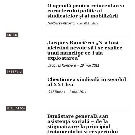
O agendă pentru reinventarea
caracterului politic al
sindicatelor și al mobilizării
Norbert Petrovici
-
20 mai 2011
ENTER
Jacques Rancière: „N-a fost
nicicând nevoie să i se explice
unui muncitor ce-i aia
exploatarea”
Jacques Ranciere
-
19 mai 2011
INTERVIU
Chestiunea sindicală în secolul
al XXI-lea
G.M.Tamás
-
2 mai 2011
BIBLIOTECA
Bunăstare generală sau
asistenţă socială – de la
stigmatizare la principiul
tratamentului şi respectului