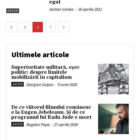
egal
Serban Cerkez
-
18 aprilie 2011
ENTER
5
6
7
Ultimele articole
Superioritate militară, eșec
politic: despre limitele
mobilizării în capitalism
Giorgian Guțoiu
-
9 iunie 2026
ENTER
De ce viitorul filmului românesc
e la Eugen Jebeleanu. Și de ce
programul lui Radu Jude e mort
Bogdan Popa
-
27 aprilie 2026
ENTER