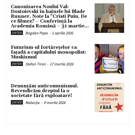
Canonizarea Noului Val:
Dostoievski în hainele lui Blade
Runner. Note la “Cristi Puiu, De
ce filmez? – Conferință la
Academia Română – 31 martie...
Bogdan Popa
-
1 aprilie 2026
ENTER
Futurism-ul fortărețelor ca
fațadă a capitalului monopolist:
Muskismul
Stefan Tiron
-
17 martie 2026
ENTER
Denunțăm anticomunismul.
Revendicăm dreptul la o
societate fără exploatare!
Redacția
-
9 martie 2026
ENTER