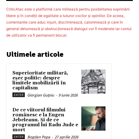
CriticAtac este o platformă care militează pentru posibilitatea exprimării
libere şi în condiţii de egalitate a tuturor vocilor şi opiniilor. De aceea,
comentariile care aduc injurii, discriminează, calomniează şi care în
general deturnează şi obstrucţionează dialogul vor fi moderate iar contul
de utilizator va fi permanent blocat.
Ultimele articole
Superioritate militară,
eșec politic: despre
limitele mobilizării în
capitalism
Giorgian Guțoiu
-
9 iunie 2026
ENTER
De ce viitorul filmului
românesc e la Eugen
Jebeleanu. Și de ce
programul lui Radu Jude e
mort
Bogdan Popa
-
27 aprilie 2026
ENTER