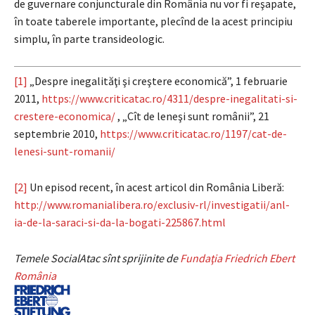
de guvernare conjuncturale din România nu vor fi reşapate,
în toate taberele importante, plecînd de la acest principiu
simplu, în parte transideologic.
[1]
„Despre inegalităţi şi creştere economică”, 1 februarie
2011,
https://www.criticatac.ro/4311/despre-inegalitati-si-
crestere-economica/
, „Cît de leneşi sunt românii”, 21
septembrie 2010,
https://www.criticatac.ro/1197/cat-de-
lenesi-sunt-romanii/
[2]
Un episod recent, în acest articol din România Liberă:
http://www.romanialibera.ro/exclusiv-rl/investigatii/anl-
ia-de-la-saraci-si-da-la-bogati-225867.html
Temele SocialAtac sînt sprijinite de
Fundaţia Friedrich Ebert
România