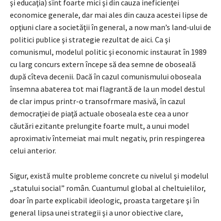
şi educaţia) sînt foarte mici şi din cauza ineficienţei
economice generale, dar mai ales din cauza acestei lipse de
opţiuni clare a societăţii în general, a now man’s land-ului de
politici publice şi strategie rezultat de aici. Ca şi
comunismul, modelul politic şi economic instaurat în 1989
cu larg concurs extern începe să dea semne de oboseală
după cîteva decenii. Dacă în cazul comunismului oboseala
însemna abaterea tot mai flagrantă de la un model destul
de clar impus printr-o transofrmare masivă, în cazul
democraţiei de piaţă actuale oboseala este cea a unor
căutări ezitante prelungite foarte mult, a unui model
aproximativ întemeiat mai mult negativ, prin respingerea
celui anterior.
Sigur, există multe probleme concrete cu nivelul şi modelul
„statului social” român. Cuantumul global al cheltuielilor,
doar în parte explicabil ideologic, proasta targetare şi în
general lipsa unei strategii şi a unor obiective clare,