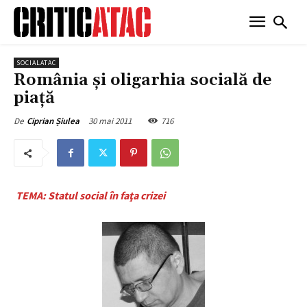
SOCIALATAC
România şi oligarhia socială de
piaţă
30 mai 2011
716
De
Ciprian Șiulea
TEMA: Statul social în faţa crizei