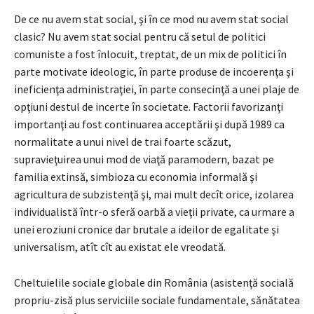
De ce nu avem stat social, şi în ce mod nu avem stat social
clasic? Nu avem stat social pentru că setul de politici
comuniste a fost înlocuit, treptat, de un mix de politici în
parte motivate ideologic, în parte produse de incoerenţa şi
ineficienţa administraţiei, în parte consecinţă a unei plaje de
opţiuni destul de incerte în societate. Factorii favorizanţi
importanţi au fost continuarea acceptării şi după 1989 ca
normalitate a unui nivel de trai foarte scăzut,
supravieţuirea unui mod de viaţă paramodern, bazat pe
familia extinsă, simbioza cu economia informală şi
agricultura de subzistenţă şi, mai mult decît orice, izolarea
individualistă într-o sferă oarbă a vieţii private, ca urmare a
unei eroziuni cronice dar brutale a ideilor de egalitate şi
universalism, atît cît au existat ele vreodată.
Cheltuielile sociale globale din România (asistenţă socială
propriu-zisă plus serviciile sociale fundamentale, sănătatea