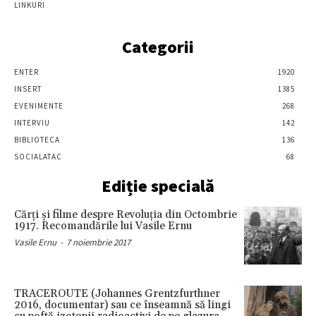
LINKURI
Categorii
ENTER
1920
INSERT
1385
EVENIMENTE
268
INTERVIU
142
BIBLIOTECA
136
SOCIALATAC
68
Ediție specială
Cărţi şi filme despre Revoluţia din Octombrie
1917. Recomandările lui Vasile Ernu
Vasile Ernu
-
7 noiembrie 2017
TRACEROUTE (Johannes Grentzfurthner
2016, documentar) sau ce înseamnă să lingi