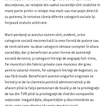
discreţionar, iar relaţiile din cadrul societăţii sînt stabilite în
mare parte printr-o relaţie mai mult sau mai puţin directă
cu puterea, în virtutea căreia diferite categorii sociale îşi
forjează statute arbitrare.
Marii perdanţi ai acestui sistem sînt, evident, orice
categorie socială neconectată la vreo formă de putere sau
de centralitate: nu doar categorii rămase complet în afara
societăţii, dar şi beneficiari ai unor forme de asistenţă
socială derizorii, şi categorii întregi de angajaţi full-time,
fie muncitori din fabrici private care muncesc din greu
pentru salariul minim, fie categorii întregi de bugetari, cu
sau fără studii. Beneficiarii acestei oligarhii originale se
întind şi ei de la clientela politică administrativă şi de
afaceri pînă la falşii pensionari de boală şi de la privilegiaţii
de lux din TVR pînă la privilegiaţii de rînd din companiile
naţionale. Inegalităţile, disparităţile şi discriminările au
atins cote care afectează serios ţesutul social.