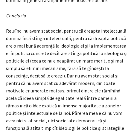
domină în general aranjamentele noastre sociale.
Concluzia
Reluînd: nu avem stat social pentru că dreapta intelectuală
domină încă stînga intelectuală, pentru că dreapta politică
are o mai bună aderenţă la ideologia ei şi la implementarea
ei în politici concrete decît are stînga politică la ideologia şi
politicile ei (ceea ce nu e neapărat un mare merit, e şi mai
simplu să elimini mecanisme, fără să te gîndeşti la
consecinţe, decît să le creezi). Dar nu avem stat social şi
pentru că nu avem stat cu adevărat modern, din toate
motivele enumerate mai sus, primul dintre ele rămînînd
acela că ideea simplă de egalitate reală între oameni a
rămas încă o idee exotică în imensa majoritate a zonelor
politice şi intelectuale de la noi. Părerea mea e că nu vom
avea nici stat social, nici societate democratică şi
funcţională atîta timp cît ideologiile politice şi strategiile