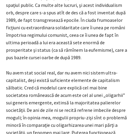
spaţiul public. Ca multe alte lucruri, şi acest individualism
orb, despre care s-a spus atît de des că a fost inventat după
1989, de fapt transgresează epocile. În ciuda frumoaselor
ficţiuni cu extraordinara solidaritate care îi unea pe români
împotriva regimului comunist, ceea ce îi unea de fapt în
ultima perioadă a lui era această sete enormă de
prosperitate şi status (ca să rămînem la eufemisme), care a
pus bazele cursei oarbe de după 1989.
Nu avem stat social real, dar nu avem nici sistem ultra-
capitalist, deşi există suficiente elemente de capitalism
sălbatic. Cred că modelul care explică cel mai bine
societatea românească de acum este cel al unei „oligarhii”
sui generis emergente, extinsă la majoritatea palierelor
societăţii. De ani de zile ni se recită refrene imbecile despre
moguli; în opinia mea, mogulii propriu-zişi sînt o problemă
minoră în comparaţie cu oligarhizarea unei mari părţi a
societăţii, un fenomen mai larg. Puterea funcţionează