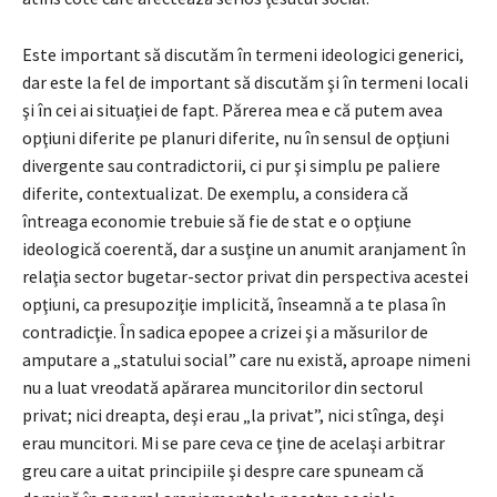
Este important să discutăm în termeni ideologici generici,
dar este la fel de important să discutăm şi în termeni locali
şi în cei ai situaţiei de fapt. Părerea mea e că putem avea
opţiuni diferite pe planuri diferite, nu în sensul de opţiuni
divergente sau contradictorii, ci pur şi simplu pe paliere
diferite, contextualizat. De exemplu, a considera că
întreaga economie trebuie să fie de stat e o opţiune
ideologică coerentă, dar a susţine un anumit aranjament în
relaţia sector bugetar-sector privat din perspectiva acestei
opţiuni, ca presupoziţie implicită, înseamnă a te plasa în
contradicţie. În sadica epopee a crizei şi a măsurilor de
amputare a „statului social” care nu există, aproape nimeni
nu a luat vreodată apărarea muncitorilor din sectorul
privat; nici dreapta, deşi erau „la privat”, nici stînga, deşi
erau muncitori. Mi se pare ceva ce ţine de acelaşi arbitrar
greu care a uitat principiile şi despre care spuneam că