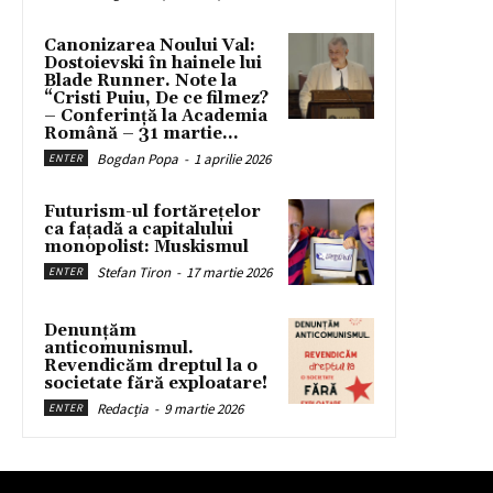
Canonizarea Noului Val:
Dostoievski în hainele lui
Blade Runner. Note la
“Cristi Puiu, De ce filmez?
– Conferință la Academia
Română – 31 martie...
Bogdan Popa
-
1 aprilie 2026
ENTER
Futurism-ul fortărețelor
ca fațadă a capitalului
monopolist: Muskismul
Stefan Tiron
-
17 martie 2026
ENTER
Denunțăm
anticomunismul.
Revendicăm dreptul la o
societate fără exploatare!
Redacția
-
9 martie 2026
ENTER