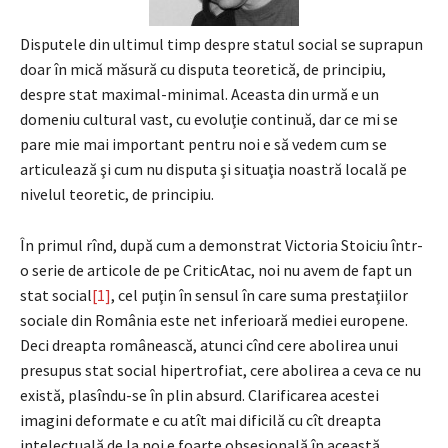
Disputele din ultimul timp despre statul social se suprapun
doar în mică măsură cu disputa teoretică, de principiu,
despre stat maximal-minimal. Aceasta din urmă e un
domeniu cultural vast, cu evoluţie continuă, dar ce mi se
pare mie mai important pentru noi e să vedem cum se
articulează şi cum nu disputa şi situaţia noastră locală pe
nivelul teoretic, de principiu.
În primul rînd, după cum a demonstrat Victoria Stoiciu într-
o serie de articole de pe CriticAtac, noi nu avem de fapt un
stat social
[1]
, cel puţin în sensul în care suma prestaţiilor
sociale din România este net inferioară mediei europene.
Deci dreapta românească, atunci cînd cere abolirea unui
presupus stat social hipertrofiat, cere abolirea a ceva ce nu
există, plasîndu-se în plin absurd. Clarificarea acestei
imagini deformate e cu atît mai dificilă cu cît dreapta
intelectuală de la noi e foarte obsesională în această