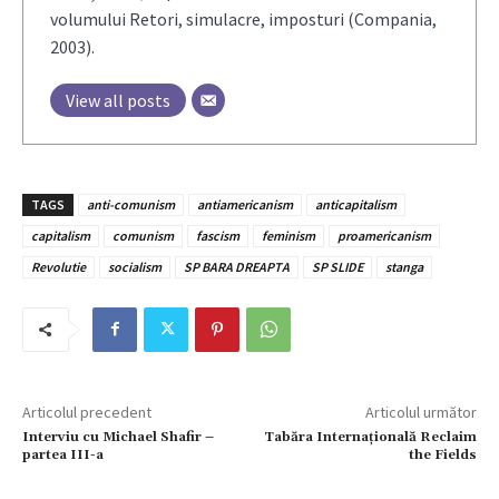
volumului Retori, simulacre, imposturi (Compania,
2003).
View all posts
TAGS
anti-comunism
antiamericanism
anticapitalism
capitalism
comunism
fascism
feminism
proamericanism
Revolutie
socialism
SP BARA DREAPTA
SP SLIDE
stanga
Articolul precedent
Articolul următor
Interviu cu Michael Shafir –
Tabăra Internațională Reclaim
partea III-a
the Fields