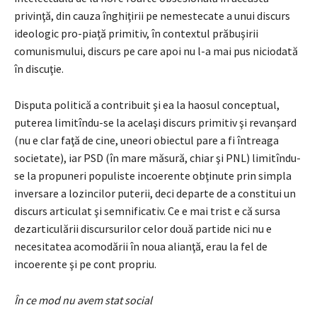
privinţă, din cauza înghiţirii pe nemestecate a unui discurs
ideologic pro-piaţă primitiv, în contextul prăbuşirii
comunismului, discurs pe care apoi nu l-a mai pus niciodată
în discuţie.
Disputa politică a contribuit şi ea la haosul conceptual,
puterea limitîndu-se la acelaşi discurs primitiv şi revanşard
(nu e clar faţă de cine, uneori obiectul pare a fi întreaga
societate), iar PSD (în mare măsură, chiar şi PNL) limitîndu-
se la propuneri populiste incoerente obţinute prin simpla
inversare a lozincilor puterii, deci departe de a constitui un
discurs articulat şi semnificativ. Ce e mai trist e că sursa
dezarticulării discursurilor celor două partide nici nu e
necesitatea acomodării în noua alianţă, erau la fel de
incoerente şi pe cont propriu.
În ce mod nu avem stat social