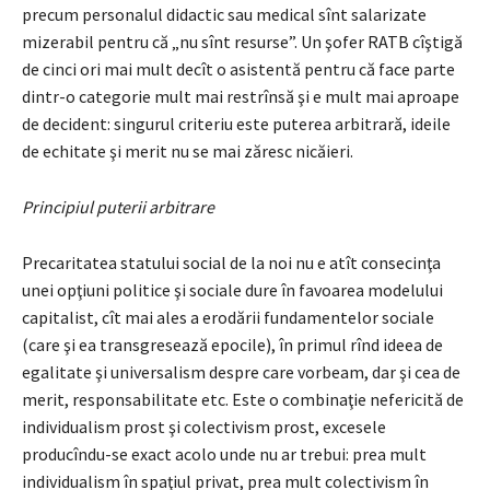
precum personalul didactic sau medical sînt salarizate
mizerabil pentru că „nu sînt resurse”. Un şofer RATB cîştigă
de cinci ori mai mult decît o asistentă pentru că face parte
dintr-o categorie mult mai restrînsă şi e mult mai aproape
de decident: singurul criteriu este puterea arbitrară, ideile
de echitate şi merit nu se mai zăresc nicăieri.
Principiul puterii arbitrare
Precaritatea statului social de la noi nu e atît consecinţa
unei opţiuni politice şi sociale dure în favoarea modelului
capitalist, cît mai ales a erodării fundamentelor sociale
(care şi ea transgresează epocile), în primul rînd ideea de
egalitate şi universalism despre care vorbeam, dar şi cea de
merit, responsabilitate etc. Este o combinaţie nefericită de
individualism prost şi colectivism prost, excesele
producîndu-se exact acolo unde nu ar trebui: prea mult
individualism în spaţiul privat, prea mult colectivism în