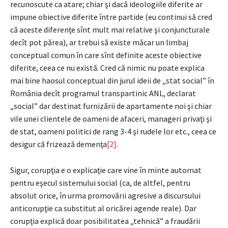
recunoscute ca atare; chiar şi dacă ideologiile diferite ar
impune obiective diferite între partide (eu continui să cred
că aceste diferenţe sînt mult mai relative şi conjuncturale
decît pot părea), ar trebui să existe măcar un limbaj
conceptual comun în care sînt definite aceste obiective
diferite, ceea ce nu există. Cred că nimic nu poate explica
mai bine haosul conceptual din jurul ideii de „stat social” în
România decît programul transpartinic ANL, declarat
„social” dar destinat furnizării de apartamente noi şi chiar
vile unei clientele de oameni de afaceri, manageri privaţi şi
de stat, oameni politici de rang 3-4 şi rudele lor etc., ceea ce
desigur că frizează demenţa
[2]
.
Sigur, corupţia e o explicaţie care vine în minte automat
pentru eşecul sistemului social (ca, de altfel, pentru
absolut orice, în urma promovării agresive a discursului
anticorupţie ca substitut al oricărei agende reale). Dar
corupţia explică doar posibilitatea „tehnică” a fraudării