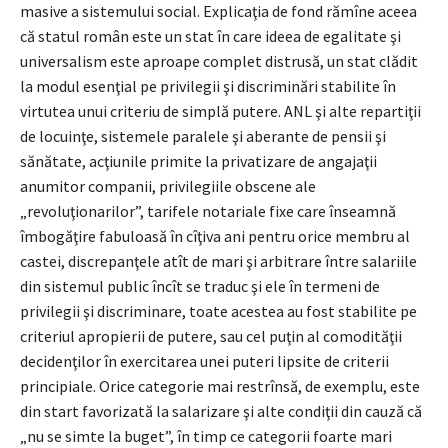
masive a sistemului social. Explicaţia de fond rămîne aceea
că statul român este un stat în care ideea de egalitate şi
universalism este aproape complet distrusă, un stat clădit
la modul esenţial pe privilegii şi discriminări stabilite în
virtutea unui criteriu de simplă putere. ANL şi alte repartiţii
de locuinţe, sistemele paralele şi aberante de pensii şi
sănătate, acţiunile primite la privatizare de angajaţii
anumitor companii, privilegiile obscene ale
„revoluţionarilor”, tarifele notariale fixe care înseamnă
îmbogăţire fabuloasă în cîţiva ani pentru orice membru al
castei, discrepanţele atît de mari şi arbitrare între salariile
din sistemul public încît se traduc şi ele în termeni de
privilegii şi discriminare, toate acestea au fost stabilite pe
criteriul apropierii de putere, sau cel puţin al comodităţii
decidenţilor în exercitarea unei puteri lipsite de criterii
principiale. Orice categorie mai restrînsă, de exemplu, este
din start favorizată la salarizare şi alte condiţii din cauză că
„nu se simte la buget”, în timp ce categorii foarte mari