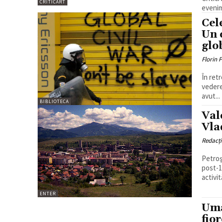
CRITICART
evenim
Cel
Un 
glo
Florin 
În ret
vedere
avut...
BIBLIOTECA
Val
Vla
Redacț
Petroşa
post-1
activită
ENTER
Uma
fio