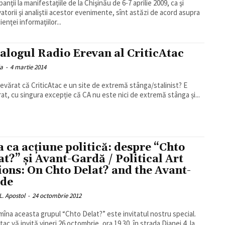
panţii la manifestaţiile de la Chişinău de 6-7 aprilie 2009, ca şi
atorii şi analiştii acestor evenimente, sînt astăzi de acord asupra
ienţei informaţiilor...
alogul Radio Erevan al CriticAtac
ia
-
4 martie 2014
devărat că CriticAtac e un site de extremă stânga/stalinist? E
at, cu singura excepție că CA nu este nici de extremă stânga și...
a ca acţiune politică: despre “Chto
at?” şi Avant-Gardă / Political Art
ions: On Chto Delat? and the Avant-
de
L. Apostol
-
24 octombrie 2012
îna aceasta grupul “Chto Delat?” este invitatul nostru special.
tac vă invită vineri 26 octombrie, ora 19.30, în strada Dianei 4, la