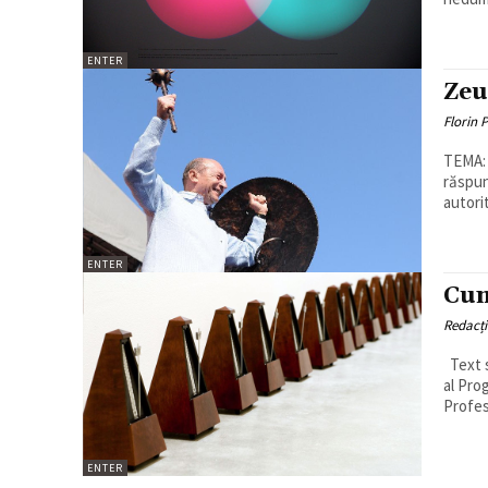
ENTER
Zeu
Florin 
TEMA: Protest
răspun
autorit
ENTER
Cum
Redacț
Text scris de Cornel Ban & Daniela Gabor Cornel Ban - Director adjunct
al Pro
Profes
ENTER