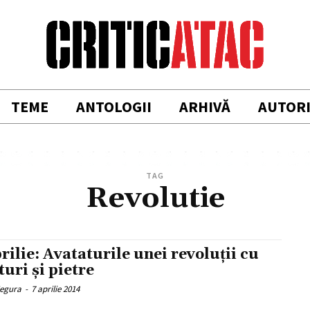
TEME
ANTOLOGII
ARHIVĂ
AUTOR
TAG
Revolutie
prilie: Avataturile unei revoluţii cu
turi şi pietre
Negura
-
7 aprilie 2014