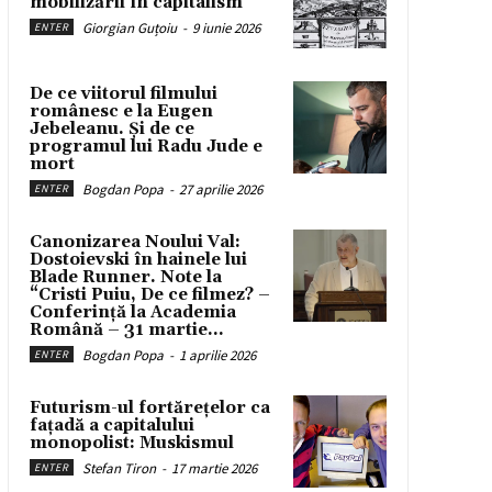
mobilizării în capitalism
Giorgian Guțoiu
-
9 iunie 2026
ENTER
De ce viitorul filmului
românesc e la Eugen
Jebeleanu. Și de ce
programul lui Radu Jude e
mort
Bogdan Popa
-
27 aprilie 2026
ENTER
Canonizarea Noului Val:
Dostoievski în hainele lui
Blade Runner. Note la
“Cristi Puiu, De ce filmez? –
Conferință la Academia
Română – 31 martie...
Bogdan Popa
-
1 aprilie 2026
ENTER
Futurism-ul fortărețelor ca
fațadă a capitalului
monopolist: Muskismul
Stefan Tiron
-
17 martie 2026
ENTER