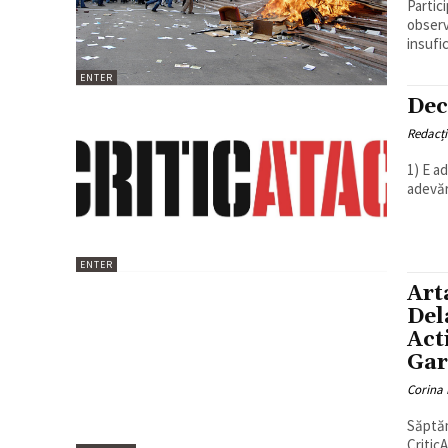
Partici
observ
insufic
ENTER
Dec
Redacț
1) E a
adevăr
ENTER
Art
Del
Act
Gar
Corina 
Săptăm
CriticA