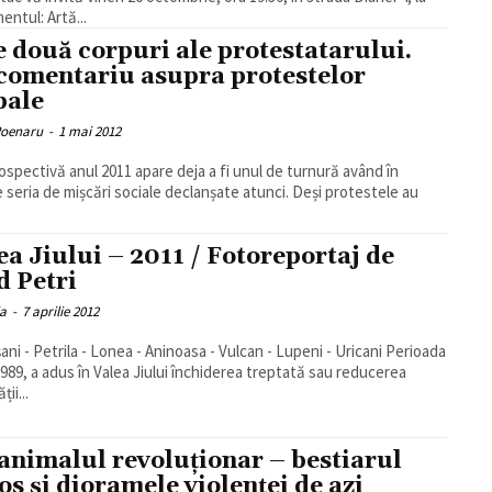
entul: Artă...
e două corpuri ale protestatarului.
comentariu asupra protestelor
bale
Poenaru
-
1 mai 2012
rospectivă anul 2011 apare deja a fi unul de turnură având în
 seria de mișcări sociale declanșate atunci. Deși protestele au
ea Jiului – 2011 / Fotoreportaj de
d Petri
ia
-
7 aprilie 2012
ni - Petrila - Lonea - Aninoasa - Vulcan - Lupeni - Uricani Perioada
989, a adus în Valea Jiului închiderea treptată sau reducerea
ții...
nimalul revoluționar – bestiarul
ros și dioramele violenței de azi