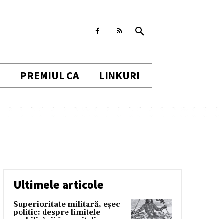
I
PREMIUL CA
LINKURI
Ultimele articole
Superioritate militară, eșec
politic: despre limitele