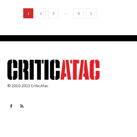
...
1
2
3
9
© 2010-2023 CriticAtac