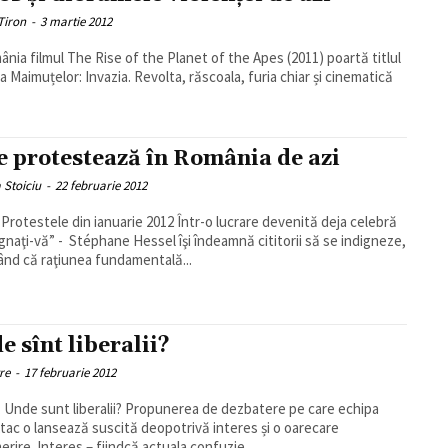
Tiron
-
3 martie 2012
ânia filmul The Rise of the Planet of the Apes (2011) poartă titlul
a Maimuțelor: Invazia. Revolta, răscoala, furia chiar și cinematică
e protestează în România de azi
a Stoiciu
-
22 februarie 2012
ele din ianuarie 2012 Într-o lucrare devenită deja celebră
ignaţi-vă” - Stéphane Hessel îşi îndeamnă cititorii să se indigneze,
ând că raţiunea fundamentală...
e sînt liberalii?
re
-
17 februarie 2012
 liberalii? Propunerea de dezbatere pe care echipa
Atac o lansează suscită deopotrivă interes și o oarecare
rire. Interes – fiindcă actuala confuzie...