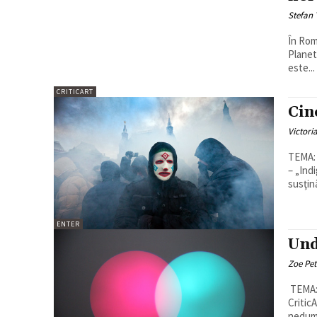
Stefan 
În Rom
Planet
este...
CRITICART
Cin
Victori
TEMA: Protest
– „Ind
susţin
ENTER
Und
Zoe Pet
TEMA: Unde sunt
Critic
nedume