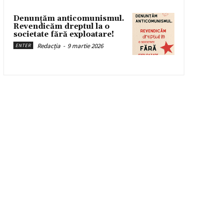
Denunțăm anticomunismul.
Revendicăm dreptul la o
societate fără exploatare!
Redacția
-
9 martie 2026
ENTER