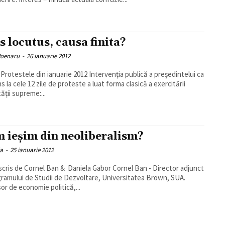
s locutus, causa finita?
Poenaru
-
26 ianuarie 2012
ele din ianuarie 2012 Intervenția publică a președintelui ca
s la cele 12 zile de proteste a luat forma clasică a exercitării
ății supreme:...
 ieşim din neoliberalism?
ia
-
25 ianuarie 2012
gramului de Studii de Dezvoltare, Universitatea Brown, SUA.
or de economie politică,...