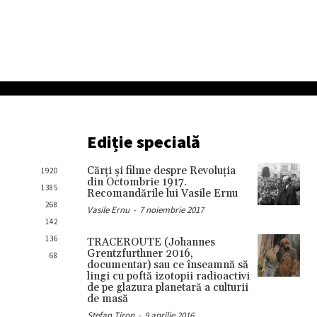
Ediție specială
Cărţi şi filme despre Revoluţia
1920
din Octombrie 1917.
1385
Recomandările lui Vasile Ernu
268
Vasile Ernu
-
7 noiembrie 2017
142
136
TRACEROUTE (Johannes
Grentzfurthner 2016,
68
documentar) sau ce înseamnă să
lingi cu poftă izotopii radioactivi
de pe glazura planetară a culturii
de masă
Stefan Tiron
-
9 aprilie 2016