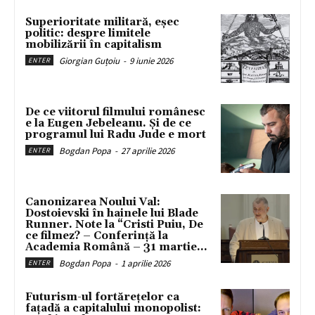
Superioritate militară, eșec
politic: despre limitele
mobilizării în capitalism
Giorgian Guțoiu
-
9 iunie 2026
ENTER
De ce viitorul filmului românesc
e la Eugen Jebeleanu. Și de ce
programul lui Radu Jude e mort
Bogdan Popa
-
27 aprilie 2026
ENTER
Canonizarea Noului Val:
Dostoievski în hainele lui Blade
Runner. Note la “Cristi Puiu, De
ce filmez? – Conferință la
Academia Română – 31 martie...
Bogdan Popa
-
1 aprilie 2026
ENTER
Futurism-ul fortărețelor ca
fațadă a capitalului monopolist: