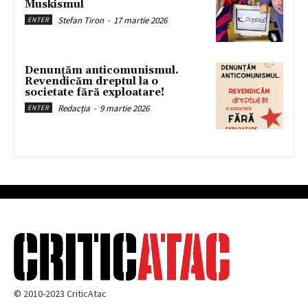
Muskismul
Stefan Tiron
-
17 martie 2026
ENTER
Denunțăm anticomunismul.
Revendicăm dreptul la o
societate fără exploatare!
Redacția
-
9 martie 2026
ENTER
© 2010-2023 CriticAtac