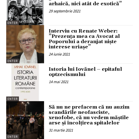
arhaică, nici atât de exotică”
29 septembrie 2021
ENTER
Interviu cu Renate Weber:
”Prezența mea ca Avocat al
Poporului a deranjat niște
interese uriașe”
24 iunie 2021
ENTER
Istoria lui Iovănel – epitaful
optzecismului
14 mai 2021
ENTER
Să nu ne prefacem că nu auzim
scandările neofasciste,
xenofobe, că nu vedem măștile
arse și încolțirea spitalelor
31 martie 2021
ENTER