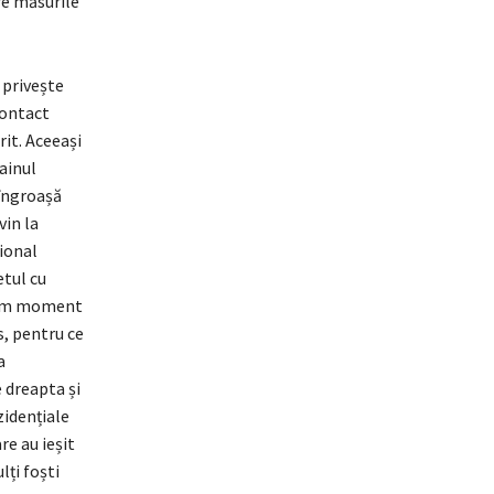
re măsurile
 privește
contact
rit. Aceeași
ainul
 îngroașă
vin la
țional
etul cu
prim moment
s, pentru ce
a
 dreapta și
zidențiale
re au ieșit
lți foști