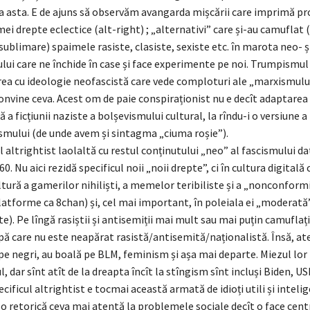
ta asta. E de ajuns să observăm avangarda mișcării care imprimă p
mei drepte eclectice (alt-right) ; „alternativi” care și-au camuflat 
 sublimare) spaimele rasiste, clasiste, sexiste etc. în marota neo- ș
ui care ne închide în case și face experimente pe noi. Trumpismul
ea cu ideologie neofascistă care vede comploturi ale „marxismului
onvine ceva. Acest om de paie conspiraționist nu e decît adaptarea
 ficțiunii naziste a bolșevismului cultural, la rîndu-i o versiune a 
smului (de unde avem și sintagma „ciuma roșie”).
 altrightist laolaltă cu restul conținutului „neo” al fascismului d
’60. Nu aici rezidă specificul noii „noii drepte”, ci în cultura digitală 
ltură a gamerilor nihiliști, a memelor teribiliste și a „nonconfor
latforme ca 8chan) și, cel mai important, în poleiala ei „moderată
te). Pe lîngă rasiștii și antisemiții mai mult sau mai puțin camuflați
ipă care nu este neapărat rasistă/antisemită/naționalistă. Însă, aten
pe negri, au boală pe BLM, feminism și așa mai departe. Miezul lor 
, dar sînt atît de la dreapta încît la stîngism sînt incluși Biden, US
cificul altrightist e tocmai această armată de idioți utili și intelig
 o retorică ceva mai atentă la problemele sociale decît o face centr