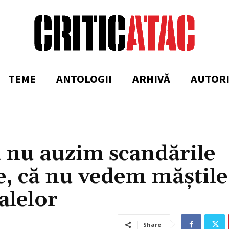
TEME
ANTOLOGII
ARHIVĂ
AUTOR
 nu auzim scandările
e, că nu vedem măștile
talelor
Share