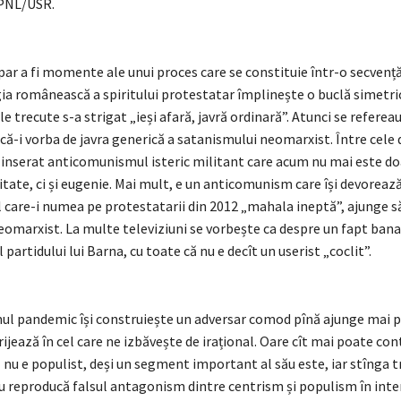
 PNL/USR.
ar a fi momente ale unui proces care se constituie într-o secvență
 românească a spiritului protestatar împlinește o buclă simetrică
ele trecute s-a strigat „ieși afară, javră ordinară”. Atunci se referea
ă-i vorba de javra generică a satanismului neomarxist. Între cele
nserat anticomunismul isteric militant care acum nu mai este doa
tate, ci și eugenie. Mai mult, e un anticomunism care își devorează 
 care-i numea pe protestatarii din 2012 „mahala ineptă”, ajunge să
eomarxist. La multe televiziuni se vorbește ca despre un fapt bana
artidului lui Barna, cu toate că nu e decît un userist „coclit”.
ul pandemic își construiește un adversar comod pînă ajunge mai 
erijează în cel care ne izbăvește de irațional. Oare cît mai poate con
nu e populist, deși un segment important al său este, iar stînga t
nu reproducă falsul antagonism dintre centrism și populism în inter