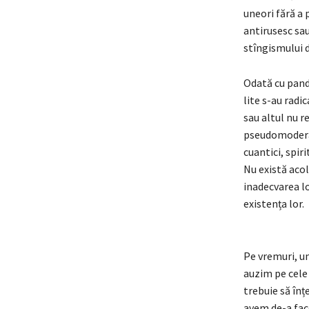
uneori fără a 
antirusesc sau
stîngismului 
Odată cu pand
lite s-au radic
sau altul nu r
pseudomoderați
cuantici, spir
Nu există aco
inadecvarea lor
existența lor.
Pe vremuri, un
auzim pe cele 
trebuie să înț
avem de-a fac