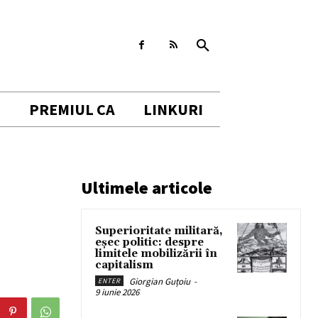
I
PREMIUL CA
LINKURI
Ultimele articole
Superioritate militară,
eșec politic: despre
limitele mobilizării în
capitalism
Giorgian Guțoiu
-
ENTER
9 iunie 2026