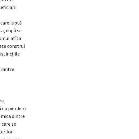
eficiarii
 care luptă
ta, după se
smul atîta
oate construi
istincțiile
 dintre
ra
să nu pierdem
namica dintre
 care se
turilor