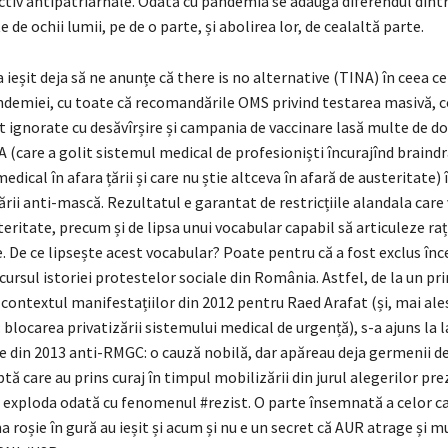
ectiv antipatriarhale. Odată cu pandemia se adaugă diferendul dint
 de ochii lumii, pe de o parte, și abolirea lor, de cealaltă parte.
 ieșit deja să ne anunțe că there is no alternative (TINA) în ceea ce
demiei, cu toate că recomandările OMS privind testarea masivă, 
t ignorate cu desăvîrșire și campania de vaccinare lasă multe de do
 (care a golit sistemul medical de profesioniști încurajînd braindr
edical în afara țării și care nu știe altceva în afară de austeritate)
ării anti-mască. Rezultatul e garantat de restricțiile alandala care 
eritate, precum și de lipsa unui vocabular capabil să articuleze ra
 De ce lipsește acest vocabular? Poate pentru că a fost exclus înc
cursul istoriei protestelor sociale din România. Astfel, de la un 
contextul manifestațiilor din 2012 pentru Raed Arafat (și, mai ale
 blocarea privatizării sistemului medical de urgență), s-a ajuns la l
e din 2013 anti-RMGC: o cauză nobilă, dar apăreau deja germenii de
ă care au prins curaj în timpul mobilizării din jurul alegerilor pre
r exploda odată cu fenomenul #rezist. O parte însemnată a celor ca
a roșie în gură au ieșit și acum și nu e un secret că AUR atrage și mu