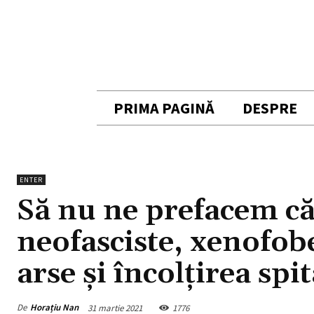
PRIMA PAGINĂ
DESPRE
ENTER
Să nu ne prefacem că
neofasciste, xenofob
arse și încolțirea spi
De
Horațiu Nan
31 martie 2021
1776