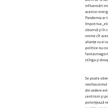
influensări im
acestor energi
Pandemia ar tr
împotriva „eli
observă și în 
vreme cît aces
alianțe cu ei v
politice nu co
fantasmagoric 
stînga și drea
Se poate obiec
neofascismul r
din vedere ext
centrism și p
potențează rec