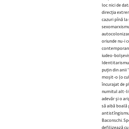
loc nici de da
direcția extre
cazuri pînă la
sexomarxismul
autocolonizar
oriunde nu-i c
contemporană a
iudeo-bolșevi
Identitarismul
puțin din anii 
moșit-o (o cu
încurajat de p
numitul alt-li
adevăr și o ar
să aibă boală 
antistîngismul
Baconschi. Spe
defilizează cu