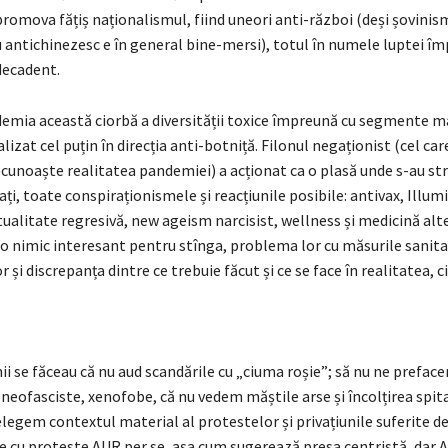
promova fățiș naționalismul, fiind uneori anti-război (deși șovinis
 antichinezesc e în general bine-mersi), totul în numele luptei îm
decadent.
emia această ciorbă a diversității toxice împreună cu segmente ma
alizat cel puțin în direcția anti-botniță. Filonul negaționist (cel car
ecunoaște realitatea pandemiei) a acționat ca o plasă unde s-au str
, toate conspiraționismele și reacțiunile posibile: antivax, Illumi
itualitate regresivă, new ageism narcisist, wellness și medicină alt
lo nimic interesant pentru stînga, problema lor cu măsurile sanita
 și discrepanța dintre ce trebuie făcut și ce se face în realitatea, ci
ii se făceau că nu aud scandările cu „ciuma roșie”; să nu ne preface
neofasciste, xenofobe, că nu vedem măștile arse și încolțirea spital
elegem contextul material al protestelor și privațiunile suferite d
e cu proteste AUR per se, așa cum sugerează presa centristă, dar 