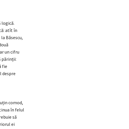
 logică.
: atît în
u la Băsescu,
 două
r un cifru
părinții:
 fie
l despre
puțin comod,
tinua în felul
rebuie să
iorul ei