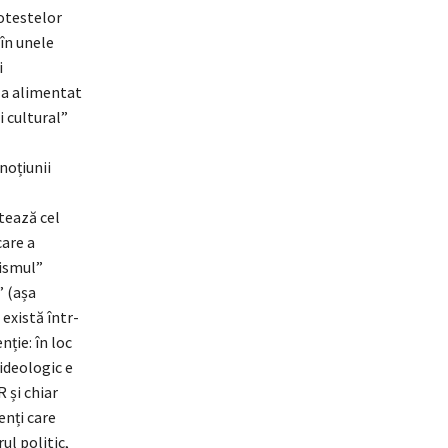
rotestelor
(în unele
i
 a alimentat
 cultural”
noțiunii
atează cel
care a
mismul”
” (așa
 există într-
ție: în loc
ideologic e
R și chiar
enți care
ul politic,