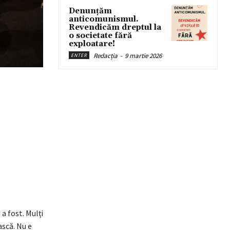
Denunțăm
anticomunismul.
Revendicăm dreptul la
o societate fără
exploatare!
Redacția
-
9 martie 2026
ENTER
 a fost. Mulți
ască. Nu e