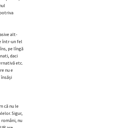
mul
potriva
sive alt-
e într-un fel
îns, pe lîngă
nati, daci
ernativă etc.
re nu e
 însăși
m că nu le
elor. Sigur,
e români, nu
AUR are