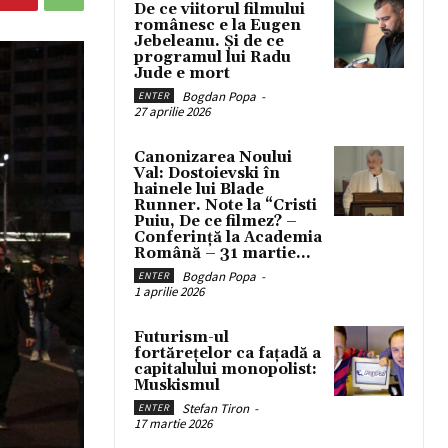
De ce viitorul filmului
românesc e la Eugen
Jebeleanu. Și de ce
programul lui Radu
Jude e mort
Bogdan Popa
-
ENTER
27 aprilie 2026
Canonizarea Noului
Val: Dostoievski în
hainele lui Blade
Runner. Note la “Cristi
Puiu, De ce filmez? –
Conferință la Academia
Română – 31 martie...
Bogdan Popa
-
ENTER
1 aprilie 2026
Futurism-ul
fortărețelor ca fațadă a
capitalului monopolist:
Muskismul
Stefan Tiron
-
ENTER
17 martie 2026