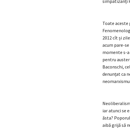
simpatizanți
Toate aceste p
Fenomenologia
2012 cît și zil
acum pare-se c
momente s-a i
pentru austeri
Baconschi, cel
denunțat ca n
neomarxismul p
Neoliberalism
iar atunci se 
ăsta? Poporul 
aibă grijă să 