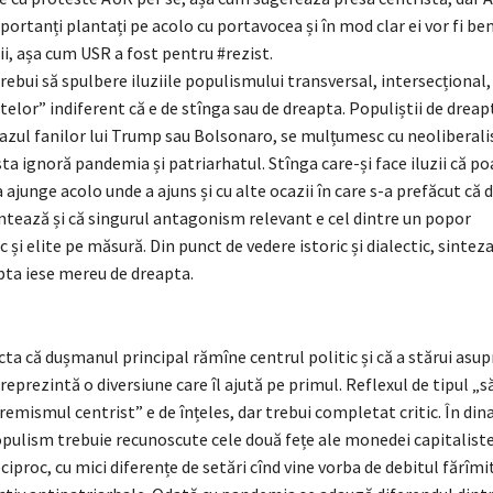
portanți plantați pe acolo cu portavocea și în mod clar ei vor fi ben
i, așa cum USR a fost pentru #rezist.
ebui să spulbere iluziile populismului transversal, intersecțional,
telor” indiferent că e de stînga sau de dreapta. Populiștii de dreap
cazul fanilor lui Trump sau Bolsonaro, se mulțumesc cu neoliberali
ta ignoră pandemia și patriarhatul. Stînga care-și face iluzii că p
a ajunge acolo unde a ajuns și cu alte ocazii în care s-a prefăcut că d
ntează și că singurul antagonism relevant e cel dintre un popor
și elite pe măsură. Din punct de vedere istoric și dialectic, sinteza
pta iese mereu de dreapta.
ta că dușmanul principal rămîne centrul politic și că a stărui asup
eprezintă o diversiune care îl ajută pe primul. Reflexul de tipul „
remismul centrist” e de înțeles, dar trebui completat critic. În di
opulism trebuie recunoscute cele două fețe ale monedei capitaliste
iproc, cu mici diferențe de setări cînd vine vorba de debitul fărîmi