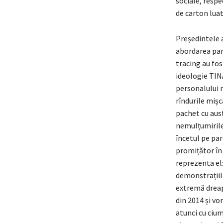
sociale, resp
de carton luate
Președintele a
abordarea pan
tracing au fos
ideologie TINA
personalului m
rîndurile mișc
pachet cu aust
nemulțumirile.
încetul pe par
promițător în 
reprezenta el:
demonstrațiil
extremă dreapt
din 2014 și vo
atunci cu cium