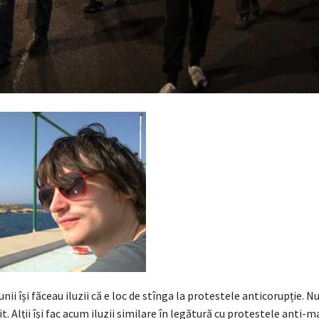
 unii își făceau iluzii că e loc de stînga la protestele anticorupție. Nu
it. Alții își fac acum iluzii similare în legătură cu protestele anti-m