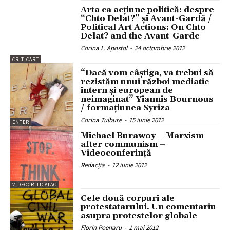
Arta ca acţiune politică: despre
“Chto Delat?” şi Avant-Gardă /
Political Art Actions: On Chto
Delat? and the Avant-Garde
Corina L. Apostol
-
24 octombrie 2012
CRITICART
“Dacă vom câștiga, va trebui să
rezistăm unui război mediatic
intern și european de
neimaginat” Yiannis Bournous
/ formațiunea Syriza
Corina Tulbure
-
15 iunie 2012
ENTER
Michael Burawoy – Marxism
after communism –
Videoconferință
Redacția
-
12 iunie 2012
VIDEOCRITICATAC
Cele două corpuri ale
protestatarului. Un comentariu
asupra protestelor globale
Florin Poenaru
-
1 mai 2012