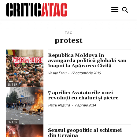
TAG
protest
Republica Moldova în
avangarda politică globală sau
înapoi la Apărarea Civilă
Vasile Ernu
-
17 octombrie 2015
ENTER
7 aprilie: Avataturile unei
revoluţii cu chaturi şi pietre
Petru Negura
-
7 aprilie 2014
ENTER
Sensul geopolitic al schismei
din Ucraina