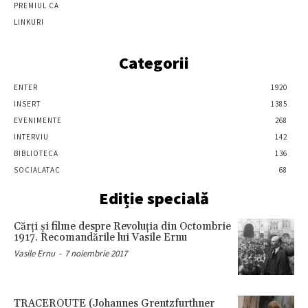
PREMIUL CA
LINKURI
Categorii
ENTER
1920
INSERT
1385
EVENIMENTE
268
INTERVIU
142
BIBLIOTECA
136
SOCIALATAC
68
Ediție specială
Cărţi şi filme despre Revoluţia din Octombrie
1917. Recomandările lui Vasile Ernu
Vasile Ernu
-
7 noiembrie 2017
TRACEROUTE (Johannes Grentzfurthner