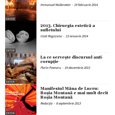
Immanuel Wallerstein
-
19 februarie 2014
ENTER
2013. Chirurgia estetică a
sufletului
Costi Rogozanu
-
13 ianuarie 2014
ENTER
La ce servește discursul anti-
corupție
Florin Poenaru
-
19 decembrie 2013
ENTER
Manifestul Mâna de Lucru:
Roşia Montană e mai mult decît
Roşia Montană
Redacția
-
8 septembrie 2013
ENTER