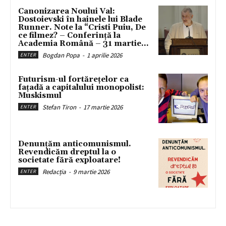
Canonizarea Noului Val:
Dostoievski în hainele lui Blade
Runner. Note la “Cristi Puiu, De
ce filmez? – Conferință la
Academia Română – 31 martie...
Bogdan Popa
-
1 aprilie 2026
ENTER
Futurism-ul fortărețelor ca
fațadă a capitalului monopolist:
Muskismul
Stefan Tiron
-
17 martie 2026
ENTER
Denunțăm anticomunismul.
Revendicăm dreptul la o
societate fără exploatare!
Redacția
-
9 martie 2026
ENTER