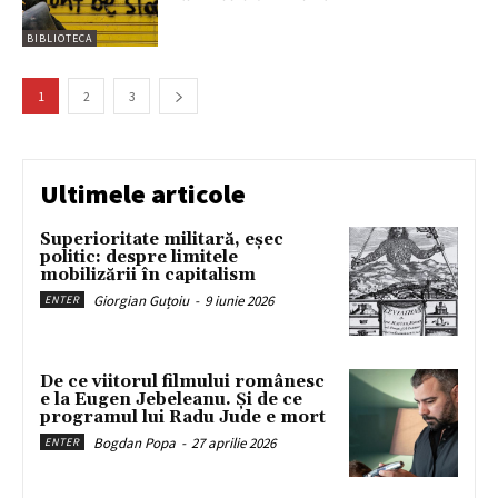
BIBLIOTECA
1
2
3
Ultimele articole
Superioritate militară, eșec
politic: despre limitele
mobilizării în capitalism
Giorgian Guțoiu
-
9 iunie 2026
ENTER
De ce viitorul filmului românesc
e la Eugen Jebeleanu. Și de ce
programul lui Radu Jude e mort
Bogdan Popa
-
27 aprilie 2026
ENTER