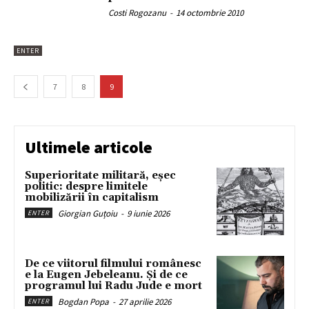
Costi Rogozanu
-
14 octombrie 2010
ENTER
7
8
9
Ultimele articole
Superioritate militară, eșec
politic: despre limitele
mobilizării în capitalism
Giorgian Guțoiu
-
9 iunie 2026
ENTER
De ce viitorul filmului românesc
e la Eugen Jebeleanu. Și de ce
programul lui Radu Jude e mort
Bogdan Popa
-
27 aprilie 2026
ENTER