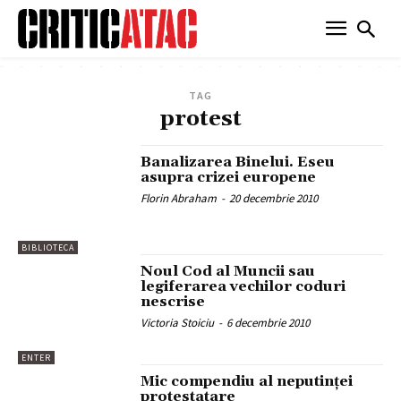
TAG
protest
Banalizarea Binelui. Eseu
asupra crizei europene
Florin Abraham
-
20 decembrie 2010
BIBLIOTECA
Noul Cod al Muncii sau
legiferarea vechilor coduri
nescrise
Victoria Stoiciu
-
6 decembrie 2010
ENTER
Mic compendiu al neputinţei
protestatare