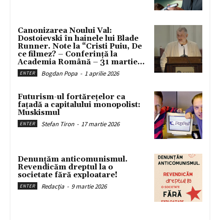
Canonizarea Noului Val:
Dostoievski în hainele lui Blade
Runner. Note la “Cristi Puiu, De
ce filmez? – Conferință la
Academia Română – 31 martie...
Bogdan Popa
-
1 aprilie 2026
ENTER
Futurism-ul fortărețelor ca
fațadă a capitalului monopolist:
Muskismul
Stefan Tiron
-
17 martie 2026
ENTER
Denunțăm anticomunismul.
Revendicăm dreptul la o
societate fără exploatare!
Redacția
-
9 martie 2026
ENTER