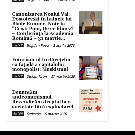
Canonizarea Noului Val:
Dostoievski în hainele lui
Blade Runner. Note la
“Cristi Puiu, De ce filmez?
– Conferință la Academia
Română – 31 martie...
Bogdan Popa
-
1 aprilie 2026
ENTER
Futurism-ul fortărețelor
ca fațadă a capitalului
monopolist: Muskismul
Stefan Tiron
-
17 martie 2026
ENTER
Denunțăm
anticomunismul.
Revendicăm dreptul la o
societate fără exploatare!
Redacția
-
9 martie 2026
ENTER