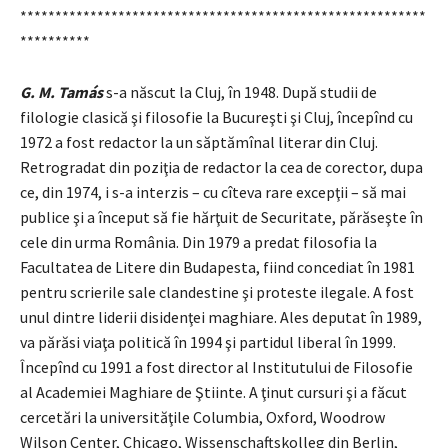
**********************************************************
**********
G. M. Tamás
s-a născut la Cluj, în 1948. După studii de
filologie clasică şi filosofie la Bucureşti şi Cluj, începînd cu
1972 a fost redactor la un săptămînal literar din Cluj.
Retrogradat din poziţia de redactor la cea de corector, dupa
ce, din 1974, i s-a interzis – cu cîteva rare excepţii – să mai
publice şi a început să fie hărţuit de Securitate, părăseşte în
cele din urma România. Din 1979 a predat filosofia la
Facultatea de Litere din Budapesta, fiind concediat în 1981
pentru scrierile sale clandestine şi proteste ilegale. A fost
unul dintre liderii disidenţei maghiare. Ales deputat în 1989,
va părăsi viaţa politică în 1994 şi partidul liberal în 1999.
Începînd cu 1991 a fost director al Institutului de Filosofie
al Academiei Maghiare de Ştiinte. A ţinut cursuri şi a făcut
cercetări la universităţile Columbia, Oxford, Woodrow
Wilson Center, Chicago, Wissenschaftskolleg din Berlin,