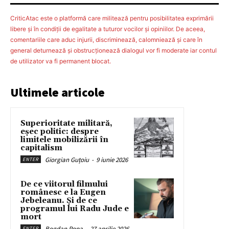
CriticAtac este o platformă care militează pentru posibilitatea exprimării
libere şi în condiţii de egalitate a tuturor vocilor şi opiniilor. De aceea,
comentariile care aduc injurii, discriminează, calomniează şi care în
general deturnează şi obstrucţionează dialogul vor fi moderate iar contul
de utilizator va fi permanent blocat.
Ultimele articole
Superioritate militară,
eșec politic: despre
limitele mobilizării în
capitalism
Giorgian Guțoiu
-
9 iunie 2026
ENTER
De ce viitorul filmului
românesc e la Eugen
Jebeleanu. Și de ce
programul lui Radu Jude e
mort
Bogdan Popa
-
27 aprilie 2026
ENTER