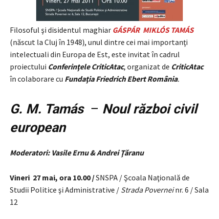
Filosoful şi disidentul maghiar
GÁSPÁR MIKLÓS TAMÁS
(născut la Cluj în 1948), unul dintre cei mai importanţi
intelectuali din Europa de Est, este invitat în cadrul
proiectului
Conferinţele CriticAtac
, organizat de
CriticAtac
în colaborare cu
Fundaţia Friedrich Ebert România
.
G. M. Tamás
–
Noul război civil
european
Moderatori: Vasile Ernu & Andrei Ţăranu
Vineri 27 mai, ora 10.00 /
SNSPA / Şcoala Naţională de
Studii Politice şi Administrative /
Strada Povernei
nr. 6 / Sala
12