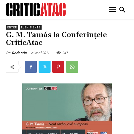
ENTER
EVENIMENTE
G. M. Tamás la Conferinţele
CriticAtac
26 mai 2011
947
De
Redacția