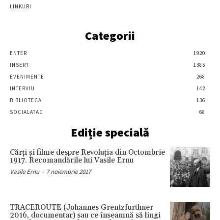
LINKURI
Categorii
ENTER
1920
INSERT
1385
EVENIMENTE
268
INTERVIU
142
BIBLIOTECA
136
SOCIALATAC
68
Ediție specială
Cărţi şi filme despre Revoluţia din Octombrie
1917. Recomandările lui Vasile Ernu
Vasile Ernu
-
7 noiembrie 2017
TRACEROUTE (Johannes Grentzfurthner
2016, documentar) sau ce înseamnă să lingi