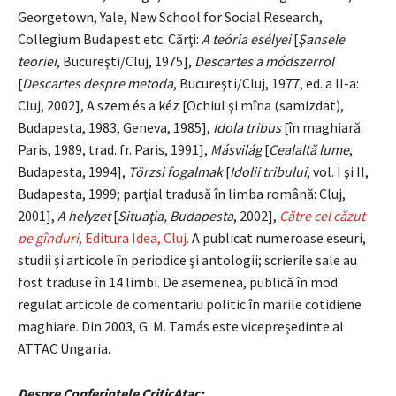
Georgetown, Yale, New School for Social Research,
Collegium Budapest etc. Cărţi:
A teória esélyei
[
Şansele
teoriei
, Bucureşti/Cluj, 1975],
Descartes a módszerrol
[
Descartes despre metoda
, Bucureşti/Cluj, 1977, ed. a II-a:
Cluj, 2002], A szem és a kéz [Ochiul şi mîna (samizdat),
Budapesta, 1983, Geneva, 1985],
Idola tribus
[în maghiară:
Paris, 1989, trad. fr. Paris, 1991],
Másvilág
[
Cealaltă lume
,
Budapesta, 1994],
Törzsi fogalmak
[
Idolii tribului
, vol. I şi II,
Budapesta, 1999; parţial tradusă în limba română: Cluj,
2001],
A helyzet
[
Situaţia, Budapesta
, 2002],
Către cel căzut
pe gînduri,
Editura Idea, Cluj.
A publicat numeroase eseuri,
studii şi articole în periodice şi antologii; scrierile sale au
fost traduse în 14 limbi. De asemenea, publică în mod
regulat articole de comentariu politic în marile cotidiene
maghiare. Din 2003, G. M. Tamás este vicepreşedinte al
ATTAC Ungaria.
Despre
Conferinţele CriticAtac: