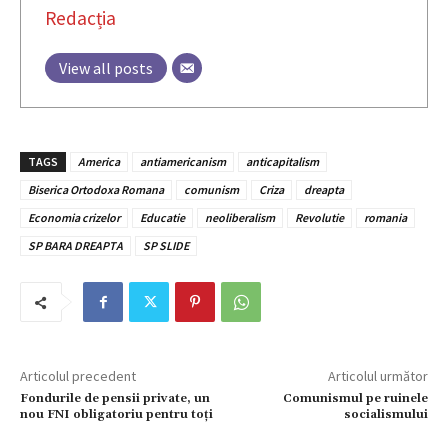
Redacția
View all posts
TAGS
America
antiamericanism
anticapitalism
Biserica Ortodoxa Romana
comunism
Criza
dreapta
Economia crizelor
Educatie
neoliberalism
Revolutie
romania
SP BARA DREAPTA
SP SLIDE
Articolul precedent
Articolul următor
Fondurile de pensii private, un
Comunismul pe ruinele
nou FNI obligatoriu pentru toți
socialismului