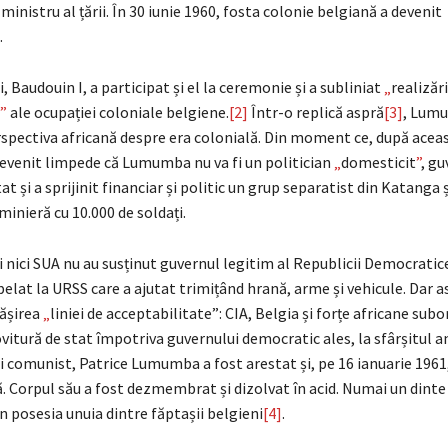
ministru al țării. În 30 iunie 1960, fosta colonie belgiană a devenit
.
, Baudouin I, a participat și el la ceremonie și a subliniat
„
realizări
”
ale ocupației coloniale belgiene.
[2]
Într-o replică aspră
[3]
, Lumu
spectiva africană despre era colonială. Din moment ce, după acea
devenit limpede că Lumumba nu va fi un politician
„
domesticit
”
, gu
at și a sprijinit financiar și politic un grup separatist din Katanga ș
inieră cu 10.000 de soldați.
i nici SUA nu au susținut guvernul legitim al Republicii Democrati
at la URSS care a ajutat trimițând hrană, arme și vehicule. Dar a
ășirea
„
liniei de acceptabilitate”: CIA, Belgia și forțe africane sub
vitură de stat împotriva guvernului democratic ales, la sfârșitul a
i comunist, Patrice Lumumba a fost arestat și, pe 16 ianuarie 1961
ă. Corpul său a fost dezmembrat și dizolvat în acid. Numai un dinte 
n posesia unuia dintre făptașii belgieni
[4]
.