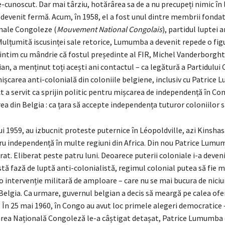
-cunoscut. Dar mai târziu, hotărârea sa de a nu precupeți nimic în 
 devenit fermă. Acum, în 1958, el a fost unul dintre membrii fondat
onale Congoleze (
Mouvement National Congolais
), partidul luptei a
Mulțumită iscusinței sale retorice, Lumumba a devenit repede o fig
mintim cu mândrie că fostul președinte al FIR, Michel Vanderborght
an, a menținut toți acești ani contactul – ca legătură a Partidulu
ișcarea anti-colonială din coloniile belgiene, inclusiv cu Patrice
 a servit ca sprijin politic pentru mișcarea de independență în Con
a din Belgia : ca țara să accepte independența tuturor coloniilor s
ui 1959, au izbucnit proteste puternice în Léopoldville, azi Kinshas
ru independență în multe regiuni din Africa. Din nou Patrice Lumu
rat. Eliberat peste patru luni. Deoarece puterii coloniale i-a deveni
tă fază de luptă anti-colonialistă, regimul colonial putea să fie 
 intervenție militară de amploare – care nu se mai bucura de niciun
Belgia. Ca urmare, guvernul belgian a decis să meargă pe calea ofe
 În 25 mai 1960, în Congo au avut loc primele alegeri democratice 
area Națională Congoleză le-a câștigat detașat, Patrice Lumumba