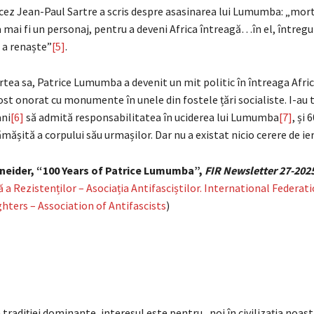
ncez Jean-Paul Sartre a scris despre asasinarea lui Lumumba: „m
 mai fi un personaj, pentru a deveni Africa întreagă…în el, întreg
 a renaște”
[5]
.
tea sa, Patrice Lumumba a devenit un mit politic în întreaga Afric
ost onorat cu monumente în unele din fostele țări socialiste. I-au 
ani
[6]
să admită responsabilitatea în uciderea lui Lumumba
[7]
, și 
mășită a corpului său urmașilor. Dar nu a existat nicio cerere de ie
hneider, “100 Years of Patrice Lumumba”,
FIR Newsletter 27-202
 a Rezistenților – Asociația Antifasciștilor. International Federati
hters – Association of Antifascists
)
 tradiției dominante, interesul este pentru
„
noi în civilizația noas