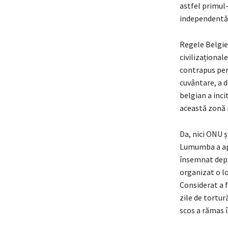
astfel primul-
independentă
Regele Belgiei
civilizaționale
contrapus per
cuvântare, a 
belgian a incit
această zonă m
Da, nici ONU ș
Lumumba a apel
însemnat dep
organizat o lo
Considerat a f
zile de tortur
scos a rămas î