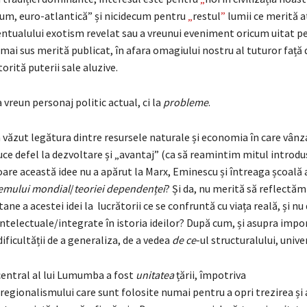
m, euro-atlantică” și nicidecum pentru
„
restul
”
lumii ce merită a
entualului exotism revelat sau a vreunui eveniment oricum uitat pes
mai sus merită publicat, în afara omagiului nostru al tuturor față 
rită puterii sale aluzive.
a vreun personaj politic actual, ci la
probleme
.
văzut legătura dintre resursele naturale și economia în care vânz
ce defel la dezvoltare și „avantaj” (ca să reamintim mitul introdu
oare această idee nu a apărut la Marx, Eminescu și întreaga școală 
temului mondial
/
teoriei dependenței
? Și da, nu merită să reflectă
tane a acestei idei la lucrătorii ce se confruntă cu viața reală, și n
 intelectuale/integrate în istoria ideilor? După cum, și asupra impo
dificultății de a generaliza, de a vedea
de ce
-ul structuralului, unive
 central al lui Lumumba a fost
unitatea
țării, împotriva
regionalismului care sunt folosite numai pentru a opri trezirea și 