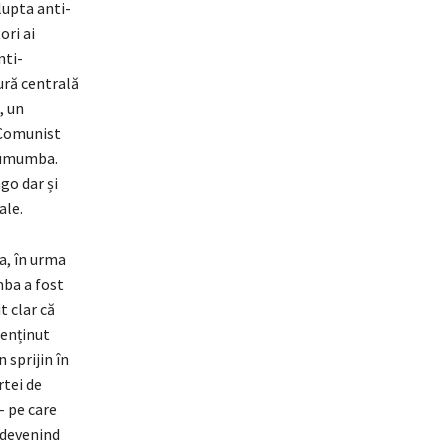
lupta anti-
ori ai
nti-
ură centrală
, un
i Comunist
 Lumumba.
go dar și
ale.
a, în urma
mba a fost
t clar că
menținut
 sprijin în
rtei de
– pe care
 devenind