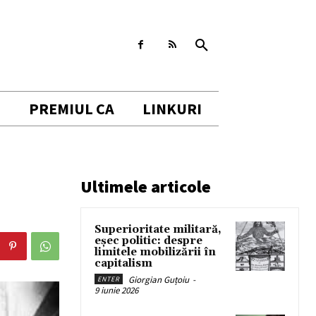
I
PREMIUL CA
LINKURI
Ultimele articole
Superioritate militară,
eșec politic: despre
limitele mobilizării în
capitalism
Giorgian Guțoiu
-
ENTER
9 iunie 2026