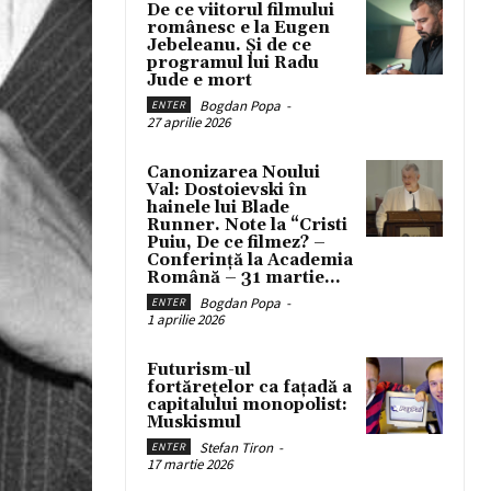
De ce viitorul filmului
românesc e la Eugen
Jebeleanu. Și de ce
programul lui Radu
Jude e mort
Bogdan Popa
-
ENTER
27 aprilie 2026
Canonizarea Noului
Val: Dostoievski în
hainele lui Blade
Runner. Note la “Cristi
Puiu, De ce filmez? –
Conferință la Academia
Română – 31 martie...
Bogdan Popa
-
ENTER
1 aprilie 2026
Futurism-ul
fortărețelor ca fațadă a
capitalului monopolist:
Muskismul
Stefan Tiron
-
ENTER
17 martie 2026