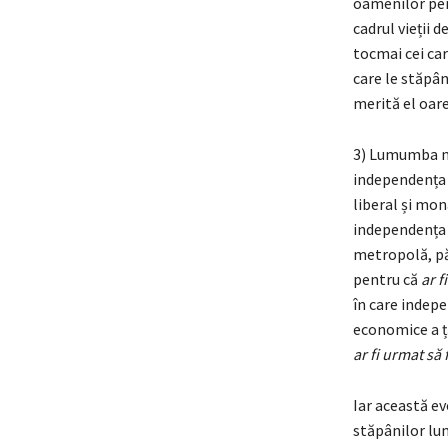
oamenilor pen
cadrul vieții 
tocmai cei car
care le stăpân
merită el oare
3) Lumumba nu
independența ță
liberal și mon
independența p
metropolă, păs
pentru că
ar f
în care indepe
economice a ță
ar fi urmat
să 
Iar această ev
stăpânilor lum