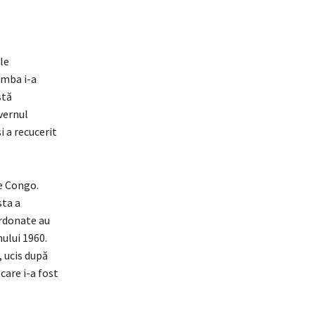
le
mba i-a
stă
vernul
i a recucerit
ce Congo.
sta a
ordonate au
nului 1960.
, ucis după
care i-a fost