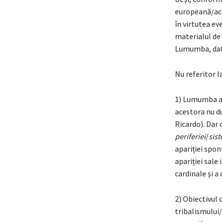
europeană/acu
în virtutea ev
materialul de 
Lumumba, dato
Nu referitor l
1) Lumumba a 
acestora nu du
Ricardo). Dar 
periferiei
/
sis
apariției spon
apariției sale
cardinale și a 
2) Obiectivul
tribalismului/