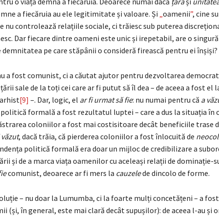
tru o viață demnă a fiecăruia. Deoarece numai dacă
țara
și
unitate
demne a fiecăruia au ele legitimitate și valoare. Și
„
oamenii
”
, cine s
e nu controlează relațiile sociale, ci trăiesc sub puterea discrețion
esc. Dar fiecare dintre oameni este unic și irepetabil, are o singură 
 demnitatea pe care stăpânii o consideră firească pentru ei înșiși?
 a fost comunist, ci a căutat ajutor pentru dezvoltarea democrati
rii sale de la toți cei care ar fi putut să îl dea – de aceea a fost el 
arhist
[9]
–. Dar, logic, el
ar fi urmat să fie
: nu numai pentru că
a văz
olitică formală a fost rezultatul luptei – care a dus la situația în 
trarea coloniilor a fost mai costisitoare decât beneficiile trase din
i văzut
, dacă trăia, că pierderea coloniilor a fost înlocuită de
neocol
ndența politică formală era doar un mijloc de credibilizare a subor
rii și de a marca viața oamenilor cu aceleași relații de dominație-s
fie
comunist, deoarece ar fi mers la
cauzele
de dincolo de forme.
oluție – nu doar la Lumumba, ci la foarte mulți concetățeni – a fost
ii (și, în general, este mai clară decât supușilor): de aceea l-au și