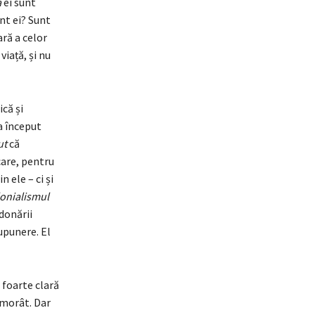
a
ei sunt
unt ei? Sunt
ară a celor
viață, și nu
că și
la început
ut
că
care, pentru
 ele – ci și
onialismul
donării
upunere. El
 foarte clară
 omorât. Dar