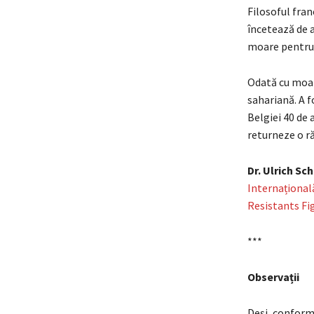
Filosoful fra
încetează de a
moare pentru
Odată cu moar
sahariană. A f
Belgiei 40 de 
returneze o ră
Dr. Ulrich Sc
Internațională
Resistants Fig
***
Observații
Deși, conform