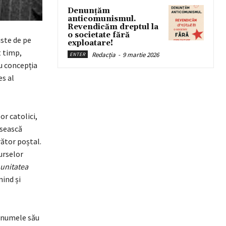
Denunțăm
anticomunismul.
Revendicăm dreptul la
o societate fără
iste de pe
exploatare!
t timp,
Redacția
-
9 martie 2026
ENTER
u concepția
es al
or catolici,
ăsească
rător poștal.
surselor
unitatea
nind și
ât numele său