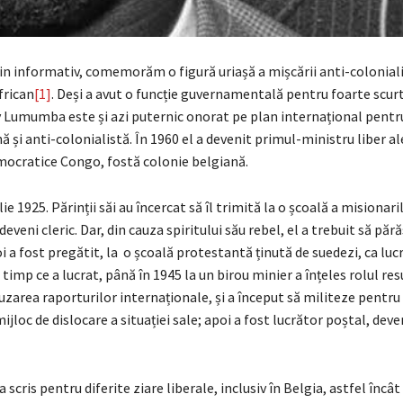
in informativ, comemorăm o figură uriașă a mișcării anti-colonial
frican
[1]
. Deși a avut o funcție guvernamentală pentru foarte scur
 Lumumba este și azi puternic onorat pe plan internațional pentr
ă și anti-colonialistă. În 1960 el a devenit primul-ministru liber al
mocratice Congo, fostă colonie belgiană.
ie 1925. Părinții săi au încercat să îl trimită la o școală a misionaril
deveni cleric. Dar, din cauza spiritului său rebel, el a trebuit să păr
oi a fost pregătit, la o școală protestantă ținută de suedezi, ca luc
 timp ce a lucrat, până în 1945 la un birou minier a înțeles rolul re
uzarea raporturilor internaționale, și a început să militeze pentru
mijloc de dislocare a situației sale; apoi a fost lucrător poștal, deve
a scris pentru diferite ziare liberale, inclusiv în Belgia, astfel înc