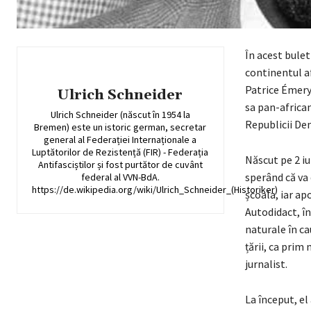
În acest bulet
continentul a
Patrice Émery
Ulrich Schneider
sa pan-african
Ulrich Schneider (născut în 1954 la
Republicii De
Bremen) este un istoric german, secretar
general al Federației Internaționale a
Luptătorilor de Rezistență (FIR) - Federația
Născut pe 2 iul
Antifasciștilor și fost purtător de cuvânt
sperând că va 
federal al VVN-BdA.
https://de.wikipedia.org/wiki/Ulrich_Schneider_(Historiker)
școala, iar ap
Autodidact, în
naturale în ca
țării, ca prim 
jurnalist.
La început, el 