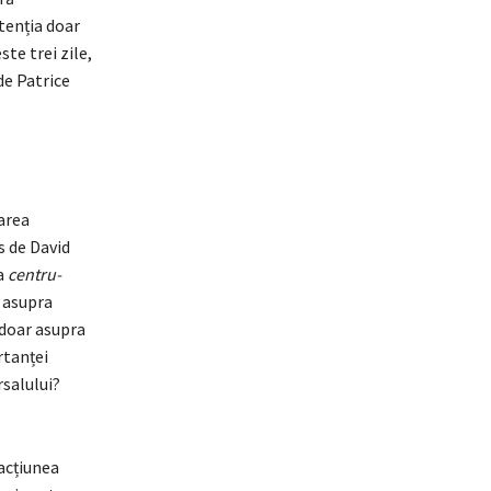
tenția doar
te trei zile,
de Patrice
area
s de David
a
centru-
m asupra
u doar asupra
rtanței
rsalului?
acțiunea