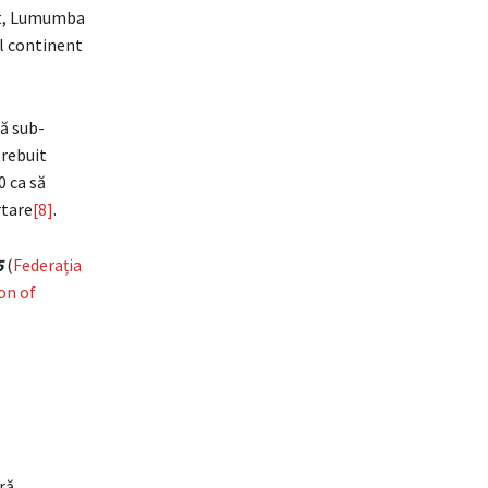
ort, Lumumba
ul continent
ă sub-
trebuit
60 ca să
rtare
[8]
.
5
(
Federația
on of
tră