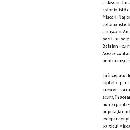
a devenit bine
colonialistă a
Mișcării Nați
colonialiste. 
a mișcării. A
partizan belgi
Belgian – cu m
Aceste contact
pentru mișcare
La începutul l
luptelor pent
arestat, tortu
acum, în aceas
numai printr-o
populația din 
independență.
partidul Mișc