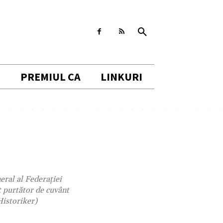
I
PREMIUL CA
LINKURI
eral al Federației
t purtător de cuvânt
istoriker)