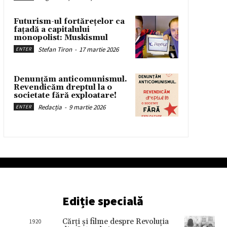
Futurism-ul fortărețelor ca
fațadă a capitalului
monopolist: Muskismul
Stefan Tiron
-
17 martie 2026
ENTER
Denunțăm anticomunismul.
Revendicăm dreptul la o
societate fără exploatare!
Redacția
-
9 martie 2026
ENTER
Ediție specială
Cărţi şi filme despre Revoluţia
1920