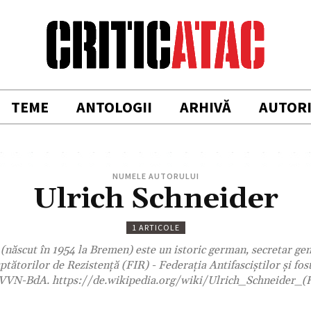
TEME
ANTOLOGII
ARHIVĂ
AUTOR
NUMELE AUTORULUI
Ulrich Schneider
1 ARTICOLE
(născut în 1954 la Bremen) este un istoric german, secretar gen
ptătorilor de Rezistență (FIR) - Federația Antifasciștilor și fos
l VVN-BdA. https://de.wikipedia.org/wiki/Ulrich_Schneider_(H