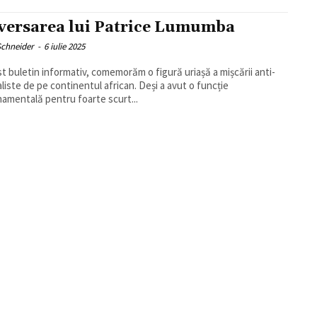
versarea lui Patrice Lumumba
Schneider
-
6 iulie 2025
st buletin informativ, comemorăm o figură uriașă a mișcării anti-
aliste de pe continentul african. Deși a avut o funcție
amentală pentru foarte scurt...