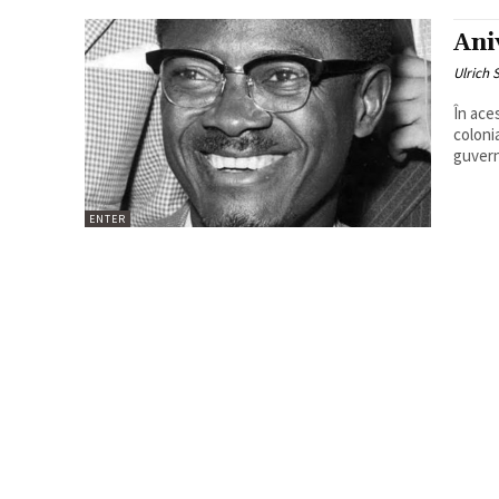
Ani
Ulrich 
În ace
coloni
guvern
ENTER