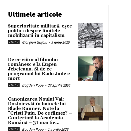
Ultimele articole
Superioritate militară, eșec
politic: despre limitele
mobilizării în capitalism
Giorgian Guțoiu
-
9 iunie 2026
ENTER
De ce viitorul filmului
românesc e la Eugen
Jebeleanu. Și de ce
programul lui Radu Jude e
mort
Bogdan Popa
-
27 aprilie 2026
ENTER
Canonizarea Noului Val:
Dostoievski în hainele lui
Blade Runner. Note la
“Cristi Puiu, De ce filmez? –
Conferință la Academia
Română – 31 martie...
Bogdan Popa
-
1 aprilie 2026
ENTER