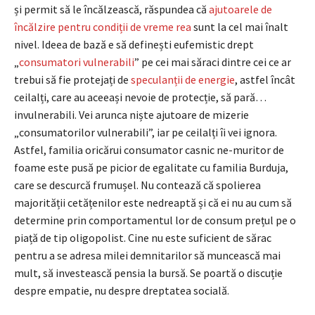
și permit să le încălzească, răspundea că
ajutoarele de
încălzire pentru condiții de vreme rea
sunt la cel mai înalt
nivel. Ideea de bază e să definești eufemistic drept
„
consumatori vulnerabili
” pe cei mai săraci dintre cei ce ar
trebui să fie protejați de
speculanții de energie
, astfel încât
ceilalți, care au aceeași nevoie de protecție, să pară…
invulnerabili. Vei arunca niște ajutoare de mizerie
„consumatorilor vulnerabili”, iar pe ceilalți îi vei ignora.
Astfel, familia oricărui consumator casnic ne-muritor de
foame este pusă pe picior de egalitate cu familia Burduja,
care se descurcă frumușel. Nu contează că spolierea
majorității cetățenilor este nedreaptă și că ei nu au cum să
determine prin comportamentul lor de consum prețul pe o
piață de tip oligopolist. Cine nu este suficient de sărac
pentru a se adresa milei demnitarilor să muncească mai
mult, să investească pensia la bursă. Se poartă o discuție
despre empatie, nu despre dreptatea socială.