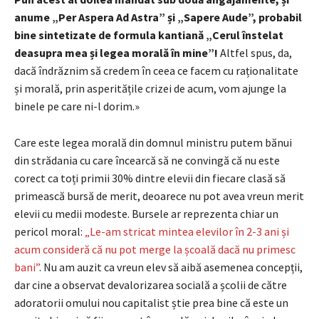
anume „Per Aspera Ad Astra” și „Sapere Aude”, probabil
bine sintetizate de formula kantiană „Cerul înstelat
deasupra mea și legea morală în mine”!
Altfel spus, da,
dacă îndrăznim să credem în ceea ce facem cu raționalitate
și morală, prin asperitățile crizei de acum, vom ajunge la
binele pe care ni-l dorim.»
Care este legea morală din domnul ministru putem bănui
din strădania cu care încearcă să ne convingă că nu este
corect ca toți primii 30% dintre elevii din fiecare clasă să
primească bursă de merit, deoarece nu pot avea vreun merit
elevii cu medii modeste. Bursele ar reprezenta chiar un
pericol moral:
„Le-am stricat mintea elevilor în 2-3 ani și
acum consideră că nu pot merge la școală dacă nu primesc
bani”
. Nu am auzit ca vreun elev să aibă asemenea concepții,
dar cine a observat devalorizarea socială a școlii de către
adoratorii omului nou capitalist știe prea bine că este un