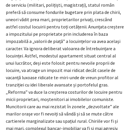
de serviciu (militari, polițiști, magistrați), statul român
preferă să consume fondurile bugetare prin plata de chirii,
uneori vădit prea mari, proprietarilor privați, crescând
astfel costul locuirii pentru toți cetățenii. Anunțata creștere
a impozitului pe proprietate prin includerea în baza
impozabilă a „valorii de piață” a locuințelor va avea același
caracter. Va ignora deliberat valoarea de întrebuințare a
locuinței. Astfel, modestul apartament situat central al
unui lucrător, deși este folosit pentru nevoile proprii de
locuire, va atrage un impozit mai ridicat decât casele de
vacanță luxoase ridicate te-miri-unde de vreun profitor al
tranziției cu idei liberale avansate și portofelul gras.
„Reforma” va duce la creșterea costurilor de locuire pentru
micii proprietari, moștenitori ai imobilelor comuniste.
Muncitorii care au mai rezistat în zonele „dezvoltate” ale
marilor orașe vor fi nevoiți să vândă și să se mute către
cartierele marginalizate sau spațiul rural. Chiriile vor fi și
mai mari, complexul bancar-imobiliar va fi și mai agresiv.