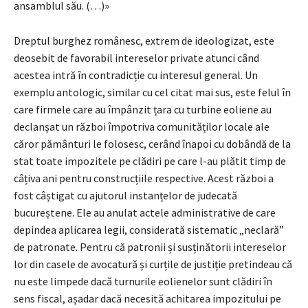
ansamblul său. (…)»
Dreptul burghez românesc, extrem de ideologizat, este
deosebit de favorabil intereselor private atunci când
acestea intră în contradicție cu interesul general. Un
exemplu antologic, similar cu cel citat mai sus, este felul în
care firmele care au împânzit țara cu turbine eoliene au
declanșat un război împotriva comunităților locale ale
căror pământuri le folosesc, cerând înapoi cu dobândă de la
stat toate impozitele pe clădiri pe care l-au plătit timp de
câțiva ani pentru construcțiile respective. Acest război a
fost câștigat cu ajutorul instanțelor de judecată
bucureștene. Ele au anulat actele administrative de care
depindea aplicarea legii, considerată sistematic „neclară”
de patronate. Pentru că patronii și susținătorii intereselor
lor din casele de avocatură și curțile de justiție pretindeau că
nu este limpede dacă turnurile eolienelor sunt clădiri în
sens fiscal, așadar dacă necesită achitarea impozitului pe