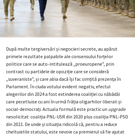
După multe tergiversări și negocieri secrete, au apărut
primele rezultate palpabile ale consensului forțelor
politice care se auto-intitulează „proeuropene”, prin
contrast cu partidele de opoziție care se consideră
„suveraniste”, și care abia dacă își fac simțită prezența în
Parlament. În ciuda votului evident negativ, efectul
alegerilor din 2024 a fost extinderea coaliției cu năbădăi
care pecetluise cu ani în urmă frăția oligarhilor liberali și
social-democrați. Actuala formulă este practic un
upgrade
nesolicitat: coaliția PNL-USR din 2020 plus coaliția PNL-PSD
din 2021. De unde și situația ridicolă că, pentru a reduce
cheltuielile statului, este nevoie ca premierul să fie ajutat