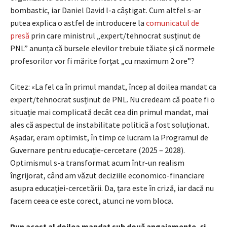
bombastic, iar Daniel David l-a câștigat. Cum altfel s-ar
putea explica o astfel de introducere la
comunicatul de
presă
prin care ministrul „expert/tehnocrat susținut de
PNL” anunța că bursele elevilor trebuie tăiate și că normele
profesorilor vor fi mărite forțat „cu maximum 2 ore”?
Citez: «La fel ca în primul mandat, încep al doilea mandat ca
expert/tehnocrat susținut de PNL. Nu credeam că poate fi o
situație mai complicată decât cea din primul mandat, mai
ales că aspectul de instabilitate politică a fost soluționat.
Așadar, eram optimist, în timp ce lucram la Programul de
Guvernare pentru educație-cercetare (2025 – 2028).
Optimismul s-a transformat acum într-un realism
îngrijorat, când am văzut deciziile economico-financiare
asupra educației-cercetării. Da, țara este în criză, iar dacă nu
facem ceea ce este corect, atunci ne vom bloca.
Pun acest al doilea mandat sub două angajamente, și