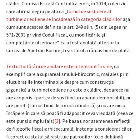
clădiri, Comisia Fiscală Centrală a emis, în 2014, o decizie
care afirma negru pe alb că „t
urnul de susţinere al
turbinelor eoliene se încadrează în categoria clădirilor
aşa
cum sunt acestea definite la art. 249 alin. (5) din Legea nr.
571/2003 privind Codul fiscal, cu modificările şi
completările ulterioare”. Ea a fost anulată ulterior la
Curtea de Apel din București și statul a rămas bun de plată.
Textul hotărârii de anulare este interesant în sine
, ca
exemplificare a suprarealismului-birocratic, mai ales prin
elucubrațiile interminabile despre cum construcția
gigantică a turbinei eoliene nu este o clădire, deoarece nu
are acoperiș (partea de sus fiind un aparat demontabil), nu
are pereți (turnul fiind de formă cilindrică) și nu are nicio
încăpere în care să poată fi adăpostit ceva vreodată (ceea ce
este pur și simplu fals)
[3]
. Pe baza unor asemenea reflecții
de filozofie fiscal-arhitecturală, instanța a considerat că ar
fi corect ca statul să restituie patronilor (cu o dobândă