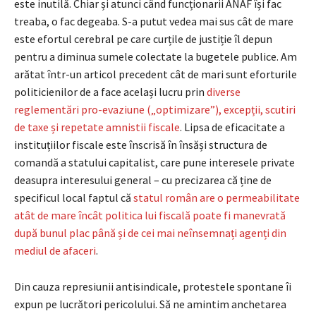
este inutilă. Chiar și atunci când funcționarii ANAF își fac
treaba, o fac degeaba. S-a putut vedea mai sus cât de mare
este efortul cerebral pe care curțile de justiție îl depun
pentru a diminua sumele colectate la bugetele publice. Am
arătat într-un articol precedent cât de mari sunt eforturile
politicienilor de a face același lucru prin
diverse
reglementări pro-evaziune („optimizare”), excepții, scutiri
de taxe și repetate amnistii fiscale
. Lipsa de eficacitate a
instituțiilor fiscale este înscrisă în însăși structura de
comandă a statului capitalist, care pune interesele private
deasupra interesului general – cu precizarea că ține de
specificul local faptul că
statul român are o permeabilitate
atât de mare încât politica lui fiscală poate fi manevrată
după bunul plac până și de cei mai neînsemnați agenți din
mediul de afaceri
.
Din cauza represiunii antisindicale, protestele spontane îi
expun pe lucrători pericolului. Să ne amintim anchetarea