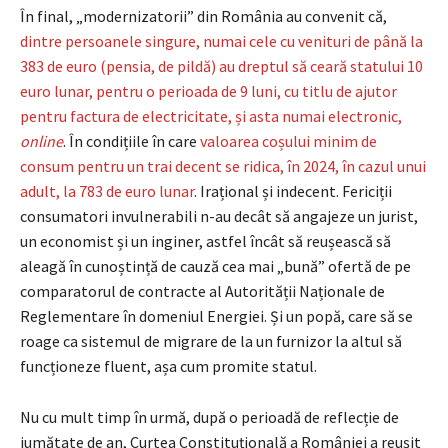
În final, „modernizatorii” din România au convenit că,
dintre persoanele singure, numai cele cu venituri de până la
383 de euro (pensia, de pildă) au dreptul să ceară statului 10
euro lunar, pentru o perioada de 9 luni, cu titlu de ajutor
pentru factura de electricitate, și asta numai electronic,
online
. În condițiile în care
valoarea coșului minim de
consum pentru un trai decent se ridica, în 2024, în cazul unui
adult, la 783 de euro lunar
. Irațional și indecent. Fericiții
consumatori invulnerabili n-au decât să angajeze un jurist,
un economist și un inginer, astfel încât să reușească să
aleagă în cunoștință de cauză cea mai „bună” ofertă de pe
comparatorul de contracte al Autorității Naționale de
Reglementare în domeniul Energiei. Și un popă, care să se
roage ca sistemul de migrare de la un furnizor la altul să
funcționeze fluent, așa cum promite statul.
Nu cu mult timp în urmă, după o perioadă de reflecție de
jumătate de an, Curtea Constituțională a României a reușit