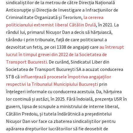
sindicaliștilor de la metrou de către Direcția Națională
Anticorupție și Direcția de Investigare a Infracțiunilor de
Criminalitate Organizată și Terorism,
la cererea
politicianului extremist liberal Cătălin Drulă
, în 2021. La
rândul lui, primarul Nicușor Dan a decis să hărțuiască,
târându-i prin tribunale, față de care politicianul a
dezvoltat un fetiș, pe cei 1338 de angajați care
au întrerupt
lucrul în timpul grevei din 2022 de la Societatea de
Transport Bucuresti
. De curând, Sindicatul Liber din
Societatea de Transport București SA a acuzat conducerea
STB că
influențează procesele împotriva angajaților
respectivi la Tribunalul Municipiului București
prin
înțelegeri informale cu conducerea acestuia. Da, hărțuirea
lor continuă și astăzi, în 2025. Fără îndoială, prezența USR în
guvern, lipsa de scrupule a ministrului de interne liberal,
Cătălin Predoiu, și tutela îndărătnică a președintelui
Nicușor Dan vor face ca zbaterea sindicaliștilor pentru
apărarea drepturilor lucrătorilor să fie deosebit de