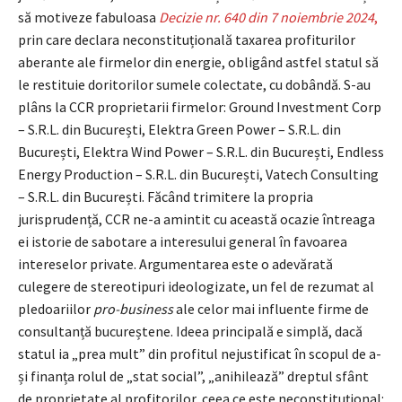
să motiveze fabuloasa
Decizie nr. 640 din 7 noiembrie 2024
,
prin care declara neconstituțională taxarea profiturilor
aberante ale firmelor din energie, obligând astfel statul să
le restituie doritorilor sumele colectate, cu dobândă. S-au
plâns la CCR proprietarii firmelor: Ground Investment Corp
– S.R.L. din București, Elektra Green Power – S.R.L. din
București, Elektra Wind Power – S.R.L. din București, Endless
Energy Production – S.R.L. din București, Vatech Consulting
– S.R.L. din București. Făcând trimitere la propria
jurisprudență, CCR ne-a amintit cu această ocazie întreaga
ei istorie de sabotare a interesului general în favoarea
intereselor private. Argumentarea este o adevărată
culegere de stereotipuri ideologizate, un fel de rezumat al
pledoariilor
pro-business
ale celor mai influente firme de
consultanță bucureștene. Ideea principală e simplă, dacă
statul ia „prea mult” din profitul nejustificat în scopul de a-
și finanța rolul de „stat social”, „anihilează” dreptul sfânt
de proprietate al profitorilor, ceea ce este neconstituțional: