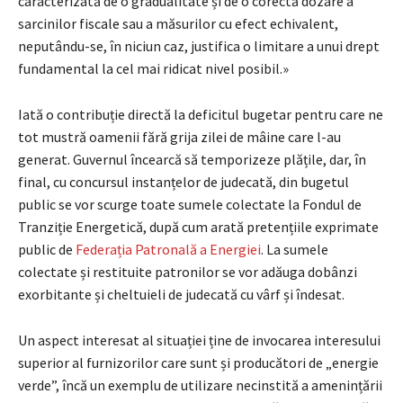
caracterizată de o gradualitate și de o corectă dozare a
sarcinilor fiscale sau a măsurilor cu efect echivalent,
neputându-se, în niciun caz, justifica o limitare a unui drept
fundamental la cel mai ridicat nivel posibil.»
Iată o contribuție directă la deficitul bugetar pentru care ne
tot mustră oamenii fără grija zilei de mâine care l-au
generat. Guvernul încearcă să temporizeze plățile, dar, în
final, cu concursul instanțelor de judecată, din bugetul
public se vor scurge toate sumele colectate la Fondul de
Tranziție Energetică, după cum arată pretențiile exprimate
public de
Federația Patronală a Energiei
. La sumele
colectate și restituite patronilor se vor adăuga dobânzi
exorbitante și cheltuieli de judecată cu vârf și îndesat.
Un aspect interesat al situației ține de invocarea interesului
superior al furnizorilor care sunt și producători de „energie
verde”, încă un exemplu de utilizare necinstită a amenințării