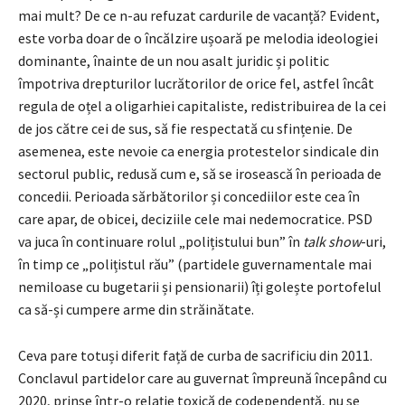
mai mult? De ce n-au refuzat cardurile de vacanță? Evident,
este vorba doar de o încălzire ușoară pe melodia ideologiei
dominante, înainte de un nou asalt juridic și politic
împotriva drepturilor lucrătorilor de orice fel, astfel încât
regula de oțel a oligarhiei capitaliste, redistribuirea de la cei
de jos către cei de sus, să fie respectată cu sfințenie. De
asemenea, este nevoie ca energia protestelor sindicale din
sectorul public, redusă cum e, să se irosească în perioada de
concedii. Perioada sărbătorilor și concediilor este cea în
care apar, de obicei, deciziile cele mai nedemocratice. PSD
va juca în continuare rolul „polițistului bun” în
talk show
-uri,
în timp ce „polițistul rău” (partidele guvernamentale mai
nemiloase cu bugetarii și pensionarii) îți golește portofelul
ca să-și cumpere arme din străinătate.
Ceva pare totuși diferit față de curba de sacrificiu din 2011.
Conclavul partidelor care au guvernat împreună începând cu
2020, prinse într-o relație toxică de codependență, nu se