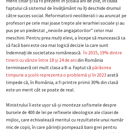
merit chiar și să fii prezent în școală ani de zile, în ciuda
faptului că sistemul de învățământ nu îți deschide drumul
către succes social. Reformatorii neoliberali i-au aruncat pe
profesori pe cele mai joase trepte ale ierarhiei sociale și au
pus pe un piedestal „nevoile angajatorilor” celor mai
meschini. Pentru prea mulți elevi, a începe să muncească ca
să facă bani este cea mai logică decizie la care sunt
îndemnați de societatea românească.
Î
n 2015, 19% dintre
tinerii cu vârste între 18 și 24 de ani
din România
terminaseră cel mult clasa a 8-a. Faptul că
părăsirea
timpurie a școlii reprezenta o problemă și în 2023
arată
limpede că, în România, a fi printre primii 30% din clasă
este un merit cât se poate de real.
Ministrului îi este ușor să-și monteze sofismele despre
bursele de 400 de lei pe reflexele ideologice ale clasei de
mijloc, care echivalează meritul cu rezultatele unui număr
mic de copii, în care părinții pompează bani grei pentru