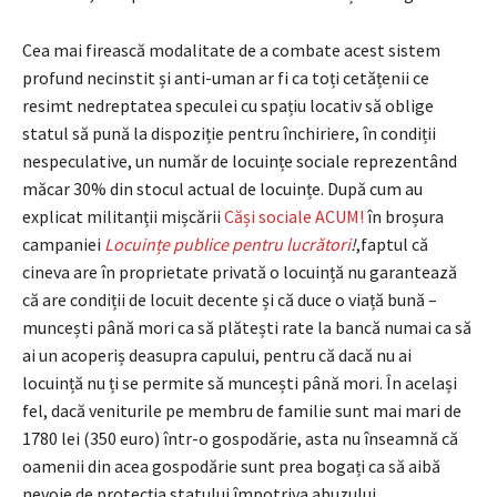
Cea mai firească modalitate de a combate acest sistem
profund necinstit și anti-uman ar fi ca toți cetățenii ce
resimt nedreptatea speculei cu spațiu locativ să oblige
statul să pună la dispoziție pentru închiriere, în condiții
nespeculative, un număr de locuințe sociale reprezentând
măcar 30% din stocul actual de locuințe. După cum au
explicat militanții mișcării
Căși sociale ACUM!
în broșura
campaniei
Locuințe publice pentru lucrători
!
,faptul că
cineva are în proprietate privată o locuință nu garantează
că are condiții de locuit decente și că duce o viață bună –
muncești până mori ca să plătești rate la bancă numai ca să
ai un acoperiș deasupra capului, pentru că dacă nu ai
locuință nu ți se permite să muncești până mori. În același
fel, dacă veniturile pe membru de familie sunt mai mari de
1780 lei (350 euro) într-o gospodărie, asta nu înseamnă că
oamenii din acea gospodărie sunt prea bogați ca să aibă
nevoie de protecția statului împotriva abuzului