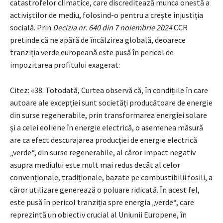
catastrofelor climatice, care discreditează munca onestă a
activiștilor de mediu, folosind-o pentru a crește injustiția
socială. Prin
Decizia
nr. 640 din 7 noiembrie 2024
CCR
pretinde că ne apără de încălzirea globală, deoarece
tranziția verde europeană este pusă în pericol de
impozitarea profitului exagerat:
Citez: «38. Totodată, Curtea observă că, în condițiile în care
autoare ale excepției sunt societăți producătoare de energie
din surse regenerabile, prin transformarea energiei solare
și a celei eoliene în energie electrică, o asemenea măsură
are ca efect descurajarea producției de energie electrică
„verde“, din surse regenerabile, al căror impact negativ
asupra mediului este mult mai redus decât al celor
convenționale, tradiționale, bazate pe combustibilii fosili, a
căror utilizare generează o poluare ridicată. În acest fel,
este pusă în pericol tranziția spre energia „verde“, care
reprezintă un obiectiv crucial al Uniunii Europene, în