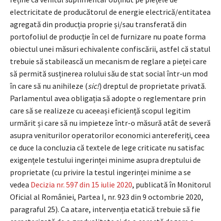
electricitate de producătorul de energie electrică/entitatea
agregată din producția proprie și/sau transferată din
portofoliul de producție în cel de furnizare nu poate forma
obiectul unei măsuri echivalente confiscării, astfel că statul
trebuie să stabilească un mecanism de reglare a pieței care
să permită susținerea rolului său de stat social într-un mod
în care să nu anihileze (
sic!
) dreptul de proprietate privată.
Parlamentul avea obligația să adopte o reglementare prin
care să se realizeze cu aceeași eficiență scopul legitim
urmărit și care să nu impieteze într-o măsură atât de severă
asupra veniturilor operatorilor economici antereferiți, ceea
ce duce la concluzia că textele de lege criticate nu satisfac
exigențele testului ingerinței minime asupra dreptului de
proprietate (cu privire la testul ingerinței minime a se
vedea
Decizia nr. 597 din 15 iulie 2020
, publicată în Monitorul
Oficial al României, Partea I, nr. 923 din 9 octombrie 2020,
paragraful 25). Ca atare, intervenția etatică trebuie să fie