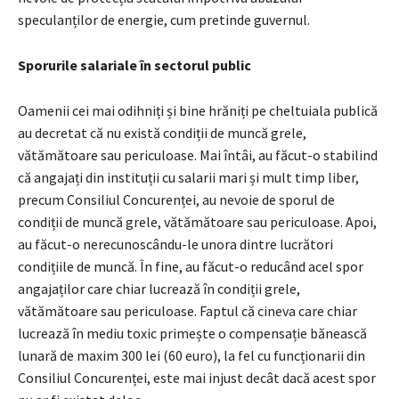
speculanților de energie, cum pretinde guvernul.
Sporurile salariale în sectorul public
Oamenii cei mai odihniți și bine hrăniți pe cheltuiala publică
au decretat că nu există condiții de muncă grele,
vătămătoare sau periculoase. Mai întâi, au făcut-o stabilind
că angajați din instituții cu salarii mari și mult timp liber,
precum Consiliul Concurenței, au nevoie de sporul de
condiții de muncă grele, vătămătoare sau periculoase. Apoi,
au făcut-o nerecunoscându-le unora dintre lucrători
condițiile de muncă. În fine, au făcut-o reducând acel spor
angajaților care chiar lucrează în condiții grele,
vătămătoare sau periculoase. Faptul că cineva care chiar
lucrează în mediu toxic primește o compensație bănească
lunară de maxim 300 lei (60 euro), la fel cu funcționarii din
Consiliul Concurenței, este mai injust decât dacă acest spor