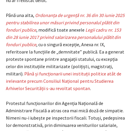
nu ar fi existat deloc.
Până una alta,
Ordonanța de urgență nr. 36 din 30 iunie 2025
pentru stabilirea unor măsuri privind personalul plătit din
fonduri publice
, modifică toate anexele
Legii cadru nr. 153
din 28 iunie 2017 privind salarizarea personalului plătit din
fonduri publice
, cu o singură excepție, Anexa nr. IX,
referitoare la funcțiile de „demnitate” publică. Ea a generat
proteste spontane printre angajații statului, cu excepția
celor din instituțiile militarizate (polițiști, magistrați,
militari).
Până și funcționarii unei instituții politice atât de
irelevante precum Consiliul Național pentru Studierea
Arhivelor Securității s-au revoltat spontan
.
Protestul funcționarilor din Agenția Națională de
Administrare Fiscală a atras cea mai mică doză de simpatie.
Nimeni nu-i iubește pe inspectorii fiscali. Totuși, pedepsirea
lor demonstrativă, prin diminuarea veniturilor salariale,