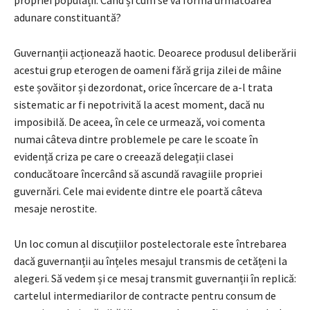
adunare constituantă?
Guvernanții acționează haotic. Deoarece produsul deliberării
acestui grup eterogen de oameni fără grija zilei de mâine
este șovăitor și dezordonat, orice încercare de a-l trata
sistematic ar fi nepotrivită la acest moment, dacă nu
imposibilă. De aceea, în cele ce urmează, voi comenta
numai câteva dintre problemele pe care le scoate în
evidență criza pe care o creează delegații clasei
conducătoare încercând să ascundă ravagiile propriei
guvernări. Cele mai evidente dintre ele poartă câteva
mesaje nerostite.
Un loc comun al discuțiilor postelectorale este întrebarea
dacă guvernanții au înțeles mesajul transmis de cetățeni la
alegeri. Să vedem și ce mesaj transmit guvernanții în replică:
cartelul intermediarilor de contracte pentru consum de