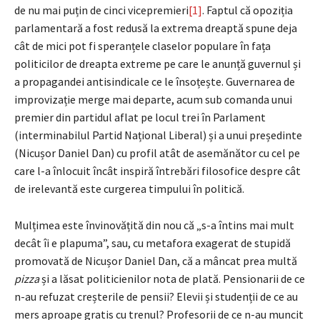
de nu mai puțin de cinci vicepremieri
[1]
. Faptul că opoziția
parlamentară a fost redusă la extrema dreaptă spune deja
cât de mici pot fi speranțele claselor populare în fața
politicilor de dreapta extreme pe care le anunță guvernul și
a propagandei antisindicale ce le însoțește. Guvernarea de
improvizație merge mai departe, acum sub comanda unui
premier din partidul aflat pe locul trei în Parlament
(interminabilul Partid Național Liberal) și a unui președinte
(Nicușor Daniel Dan) cu profil atât de asemănător cu cel pe
care l-a înlocuit încât inspiră întrebări filosofice despre cât
de irelevantă este curgerea timpului în politică.
Mulțimea este învinovățită din nou că „s-a întins mai mult
decât îi e plapuma”, sau, cu metafora exagerat de stupidă
promovată de Nicușor Daniel Dan, că a mâncat prea multă
pizza
și a lăsat politicienilor nota de plată. Pensionarii de ce
n-au refuzat creșterile de pensii? Elevii și studenții de ce au
mers aproape gratis cu trenul? Profesorii de ce n-au muncit