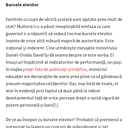
Bursele elevilor
Familiile cu copii de vârstă școlară sunt ajutate prea mult de
stat? Multora li s-a părut inexplicabilă emfaza cu care
guvernul s-a năpustit să reducă tocmai bursele elevilor
înainte de orice altă măsură majoră de austeritate. Este
irațional și indecent. Cine urmărește mesajele ministrului
Daniel-Ovidiu David își dă seama despre ce este vorba. El
însuși un împătimit al indicatorilor de performanță, cei puși
în slujba
pieței
fake
de publicații științifice
, ministrul
educației are declarațiile de avere prea pline ca să gândească
precum majoritatea cetățenilor. Dar, mai întâi de toate, el
iese în evidență prin faptul că duce până la ridicol
devotamentul față de orice percepe drept o sursă sigură de
putere personală și bani
[5]
.
De ce au început cu bursele elevilor? Probabil că premierul a
organizat la Guvern un concurs de subordonare și zel