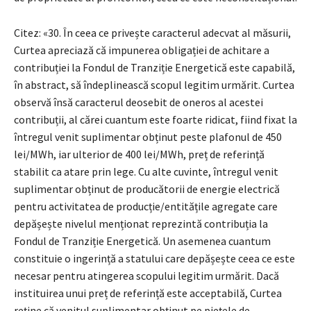
Citez: «30. În ceea ce privește caracterul adecvat al măsurii,
Curtea apreciază că impunerea obligației de achitare a
contribuției la Fondul de Tranziție Energetică este capabilă,
în abstract, să îndeplinească scopul legitim urmărit. Curtea
observă însă caracterul deosebit de oneros al acestei
contribuții, al cărei cuantum este foarte ridicat, fiind fixat la
întregul venit suplimentar obținut peste plafonul de 450
lei/MWh, iar ulterior de 400 lei/MWh, preț de referință
stabilit ca atare prin lege. Cu alte cuvinte, întregul venit
suplimentar obținut de producătorii de energie electrică
pentru activitatea de producție/entitățile agregate care
depășește nivelul menționat reprezintă contribuția la
Fondul de Tranziție Energetică. Un asemenea cuantum
constituie o ingerință a statului care depășește ceea ce este
necesar pentru atingerea scopului legitim urmărit. Dacă
instituirea unui preț de referință este acceptabilă, Curtea
reține că venitul suplimentar obținut pe piețele de