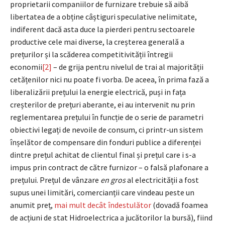
proprietarii companiilor de furnizare trebuie să aibă
libertatea de a obține câștiguri speculative nelimitate,
indiferent dacă asta duce la pierderi pentru sectoarele
productive cele mai diverse, la creșterea generală a
prețurilor și la scăderea competitivității întregii
economii
[2]
– de grija pentru nivelul de trai al majorității
cetățenilor nici nu poate fi vorba. De aceea, în prima fază a
liberalizării prețului la energie electrică, puși in fața
creșterilor de prețuri aberante, ei au intervenit nu prin
reglementarea prețului în funcție de o serie de parametri
obiectivi legați de nevoile de consum, ci printr-un sistem
înșelător de compensare din fonduri publice a diferenței
dintre prețul achitat de clientul final și prețul care i s-a
impus prin contract de către furnizor – o falsă plafonare a
prețului. Prețul de vânzare
en gros
al electricității a fost
supus unei limitări, comercianții care vindeau peste un
anumit preț,
mai mult decât îndestulător
(dovadă foamea
de acțiuni de stat Hidroelectrica a jucătorilor la bursă), fiind