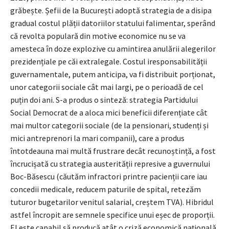
grăbește. Șefii de la București adoptă strategia de a disipa
gradual costul plății datoriilor statului falimentar, sperând
că revolta populară din motive economice nu se va
amesteca în doze explozive cu amintirea anulării alegerilor
prezidențiale pe căi extralegale. Costul iresponsabilității
guvernamentale, putem anticipa, va fi distribuit porționat,
unor categorii sociale cât mai largi, pe o perioadă de cel
puțin doi ani. S-a produs o sinteză: strategia Partidului
Social Democrat de a aloca mici beneficii diferențiate cât
mai multor categorii sociale (de la pensionari, studenți și
mici antreprenori la mari companii), care a produs
întotdeauna mai multă frustrare decât recunoștință, a fost
încrucișată cu strategia austerității represive a guvernului
Boc-Băsescu (căutăm infractori printre pacienții care iau
concedii medicale, reducem paturile de spital, retezăm
tuturor bugetarilor venitul salarial, creștem TVA). Hibridul
astfel încropit are semnele specifice unui eșec de proporții.
El este capabil să producă atât o criză economică națională,