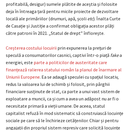
profitabilă, desigur) sumele plătite de aceștia și folosite
deja în întreaga țară pentru micile proiecte de dezvoltare
locală ale primăriilor (drumuri, apă, școli
etc
). Înalta Curte
de Casație și Justiție a confirmat obligația acestor plăți
către patroni în 2021. „Statul de drept” înflorește.
Creșterea costului locuirii
prin expunerea la prețuri de
speculă a consumatorilor casnici, captivi într-o piață
fake
a
energiei, este
parte a politicilor de austeritate care
finanțează ralierea statului român la planul de înarmare al
Uniunii Europene
. Ea se adaugă speculei cu spațiul locativ,
redus la valoarea lui de schimb și folosit, prin pârghii
financiare susținute de stat, ca parte a unui vast sistem de
exploatare a muncii, ca și cum a avea un adăpost nu ar fi o
necesitate primară a vieții umane. De aceea, statul
capitalist refuză în mod sistematic să construiască locuințe
sociale pe care să le închirieze cetățenilor. Chiar și pentru
angajații din propriul sistem represiv care solicită locuințe