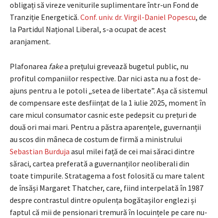
obligați să vireze veniturile suplimentare într-un Fond de
Tranziție Energetică.
Conf. univ. dr. Virgil-Daniel Popescu
, de
la Partidul Național Liberal, s-a ocupat de acest
aranjament.
Plafonarea
fake
a prețului grevează bugetul public, nu
profitul companiilor respective. Dar nici asta nu a fost de-
ajuns pentru a le potoli „setea de libertate”. Așa că sistemul
de compensare este desființat de la 1 iulie 2025, moment în
care micul consumator casnic este pedepsit cu prețuri de
două ori mai mari. Pentru a păstra aparențele, guvernanții
au scos din mâneca de costum de firmă a ministrului
Sebastian Burduja
asul milei față de cei mai săraci dintre
săraci, cartea preferată a guvernanților neoliberali din
toate timpurile. Stratagema a fost folosită cu mare talent
de însăși Margaret Thatcher, care, fiind interpelată în 1987
despre contrastul dintre opulența bogătașilor englezi și
faptul că mii de pensionari tremură în locuințele pe care nu-