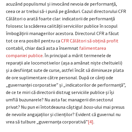
acuzând populismul și invocând nevoia de performanță,
ceea ce ar trebui să-i pună pe gânduri. Cazul directorului CFR
Călători o arată foarte clar: indicatorii de performanță
folosesc la scăderea calității serviciilor publice în scopul
îmbogățirii managerilor acestora. Directorul CFR a făcut
tot ce era posibil pentru ca
CFR Călători să obțină profit
contabil, chiar dacă asta a însemnat
falimentarea
companiei publice
. În principal a mărit termenele de
reparații ale locomotivelor (așa a amânat niște cheltuieli)
și a desființat sute de curse, astfel încât să diminueze plata
de ore suplimentare către personal. După ce cânți ode
„guvernanței corporative” și „indicatorilor de performanță”,
de ce te miri că directorii distrug serviciile publice și își
umflă buzunarele? Nu asta fac managerii din sectorul
privat? Nu pun ei întotdeauna câștigul
boss
-ului mai presus
de nevoile angajaților și clienților? Evident că guvernul nu
vrea să tulbure „guvernanța corporativă”
[4]
.