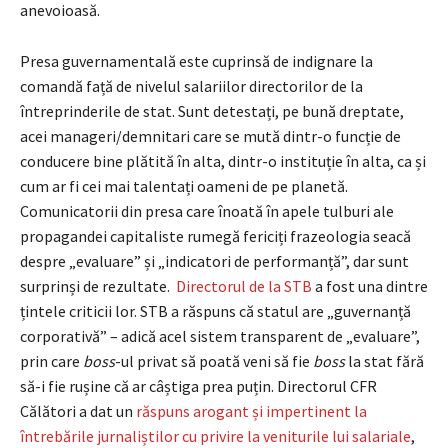
anevoioasă.
Presa guvernamentală este cuprinsă de indignare la
comandă față de nivelul salariilor directorilor de la
întreprinderile de stat. Sunt detestați, pe bună dreptate,
acei manageri/demnitari care se mută dintr-o funcție de
conducere bine plătită în alta, dintr-o instituție în alta, ca și
cum ar fi cei mai talentați oameni de pe planetă.
Comunicatorii din presa care înoată în apele tulburi ale
propagandei capitaliste rumegă fericiți frazeologia seacă
despre „evaluare” și „indicatori de performanță”, dar sunt
surprinși de rezultate.
Directorul de la STB
a fost una dintre
țintele criticii lor. STB a răspuns că statul are „guvernanță
corporativă” – adică acel sistem transparent de „evaluare”,
prin care
boss
-ul privat să poată veni să fie
boss
la stat fără
să-i fie rușine că ar câștiga prea puțin. Directorul CFR
Călători a dat un
răspuns arogant și impertinent la
întrebările jurnaliștilor cu privire la veniturile lui salariale
,