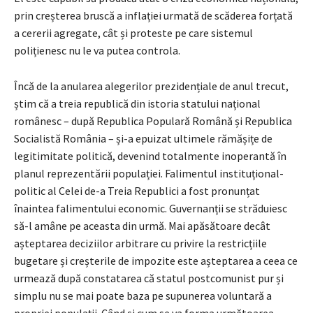
prin creșterea bruscă a inflației urmată de scăderea forțată
a cererii agregate, cât și proteste pe care sistemul
polițienesc nu le va putea controla.
Încă de la anularea alegerilor prezidențiale de anul trecut,
știm că a treia republică din istoria statului național
românesc – după Republica Populară Română și Republica
Socialistă România – și-a epuizat ultimele rămășițe de
legitimitate politică, devenind totalmente inoperantă în
planul reprezentării populației. Falimentul instituțional-
politic al Celei de-a Treia Republici a fost pronunțat
înaintea falimentului economic. Guvernanții se străduiesc
să-l amâne pe aceasta din urmă. Mai apăsătoare decât
așteptarea deciziilor arbitrare cu privire la restricțiile
bugetare și creșterile de impozite este așteptarea a ceea ce
urmează după constatarea că statul postcomunist pur și
simplu nu se mai poate baza pe supunerea voluntară a
propriei populații. Când și cum se va forma următoarea