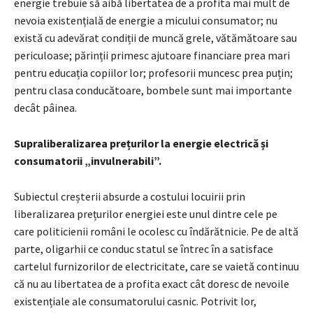
energie trebuie să aibă libertatea de a profita mai mult de
nevoia existențială de energie a micului consumator; nu
există cu adevărat condiții de muncă grele, vătămătoare sau
periculoase; părinții primesc ajutoare financiare prea mari
pentru educația copiilor lor; profesorii muncesc prea puțin;
pentru clasa conducătoare, bombele sunt mai importante
decât pâinea.
Supraliberalizarea prețurilor la energie electrică și
consumatorii „invulnerabili”.
Subiectul creșterii absurde a costului locuirii prin
liberalizarea prețurilor energiei este unul dintre cele pe
care politicienii români le ocolesc cu îndărătnicie. Pe de altă
parte, oligarhii ce conduc statul se întrec în a satisface
cartelul furnizorilor de electricitate, care se vaietă continuu
că nu au libertatea de a profita exact cât doresc de nevoile
existențiale ale consumatorului casnic. Potrivit lor,