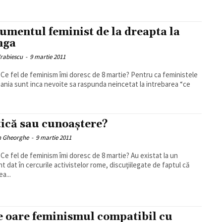
umentul feminist de la dreapta la
nga
Vrabiescu
-
9 martie 2011
fel de feminism îmi doresc de 8 martie? Pentru ca feministele
ania sunt inca nevoite sa raspunda neincetat la intrebarea “ce
tică sau cunoaştere?
 Gheorghe
-
9 martie 2011
 fel de feminism îmi doresc de 8 martie? Au existat la un
 dat în cercurile activistelor rome, discuţiilegate de faptul că
a...
e oare feminismul compatibil cu