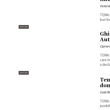
Victori
TEMA: 
bun înc
ENTER
Ghi
Aut
Ciprian
TEMA: Abd
care i
a decla
ENTER
Tem
dom
Costi 
TEMA: Ce 
posibi