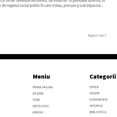
fel de feminism îmi doresc de 8 martie? În perioade diferite, în
e de regimul social-politic în care trăiau, precum şi sub impactul...
Pagina 7 din 7
Meniu
Categorii
ENTER
PRIMA PAGINĂ
INSERT
DESPRE
EVENIMENTE
TEME
INTERVIU
ANTOLOGII
BIBLIOTECA
ARHIVĂ