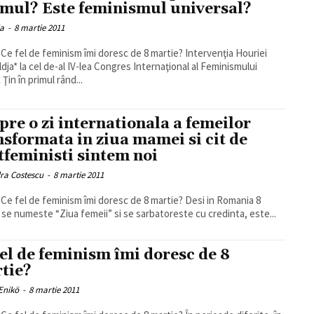
amul? Este feminismul universal?
ia
-
8 martie 2011
fel de feminism îmi doresc de 8 martie? Intervenţia Houriei
dja* la cel de-al IV-lea Congres Internaţional al Feminismului
Islamic Ţin în primul rând...
pre o zi internationala a femeilor
nsformata in ziua mamei si cit de
tfeministi sintem noi
ra Costescu
-
8 martie 2011
 fel de feminism îmi doresc de 8 martie? Desi in Romania 8
 se numeste “Ziua femeii” si se sarbatoreste cu credinta, este...
fel de feminism îmi doresc de 8
tie?
Enikö
-
8 martie 2011