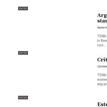
ENTER
Arg
sta
Ioana 
TEMA: Ce 
in Rom
rost...
ENTER
Cri
Carmen
TEMA: Ce
moment
mişcare
ENTER
Est