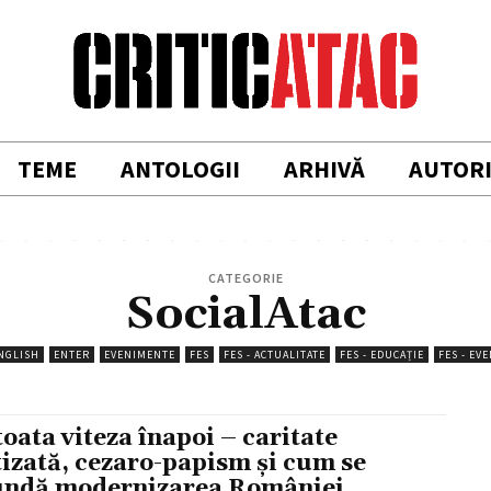
TEME
ANTOLOGII
ARHIVĂ
AUTOR
CATEGORIE
SocialAtac
NGLISH
ENTER
EVENIMENTE
FES
FES - ACTUALITATE
FES - EDUCAȚIE
FES - EV
toata viteza înapoi – caritate
tizată, cezaro-papism şi cum se
undă modernizarea României