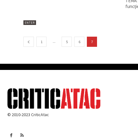
TEMA: Ce 
funcţi
ENTER
...
1
5
6
7
© 2010-2023 CriticAtac