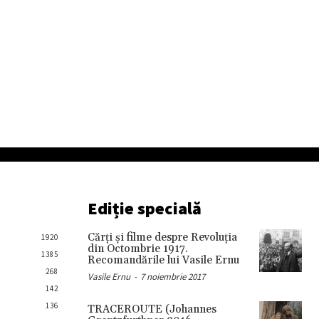
Ediție specială
Cărţi şi filme despre Revoluţia
1920
din Octombrie 1917.
1385
Recomandările lui Vasile Ernu
268
Vasile Ernu
-
7 noiembrie 2017
142
136
TRACEROUTE (Johannes