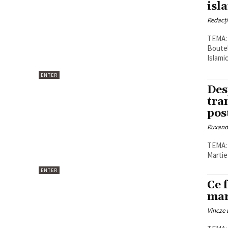
isl
Redacț
TEMA: Ce 
Boutel
ENTER
Des
tra
pos
Ruxand
TEMA: Ce
Martie
ENTER
Ce 
mar
Vincze 