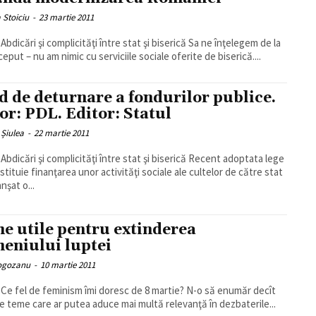
a Stoiciu
-
23 martie 2011
Abdicări şi complicităţi între stat şi biserică Sa ne înţelegem de la
eput – nu am nimic cu serviciile sociale oferite de biserică....
d de deturnare a fondurilor publice.
or: PDL. Editor: Statul
 Șiulea
-
22 martie 2011
icări şi complicităţi între stat şi biserică Recent adoptata lege
nstituie finanţarea unor activităţi sociale ale cultelor de către stat
nşat o...
e utile pentru extinderea
eniului luptei
Rogozanu
-
10 martie 2011
fel de feminism îmi doresc de 8 martie? N-o să enumăr decît
le teme care ar putea aduce mai multă relevanţă în dezbaterile...