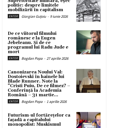
Superioritate militară, eșec
politic: despre limitele
mobilizării în capitalism
Giorgian Guțoiu
-
9 iunie 2026
ENTER
De ce viitorul filmului
românesc e la Eugen
Jebeleanu. Și de ce
programul lui Radu Jude e
mort
Bogdan Popa
-
27 aprilie 2026
ENTER
Canonizarea Noului Val:
Dostoievski în hainele lui
Blade Runner. Note la
“Cristi Puiu, De ce filmez? –
Conferință la Academia
Română – 31 martie...
Bogdan Popa
-
1 aprilie 2026
ENTER
Futurism-ul fortărețelor ca
fațadă a capitalului
monopolist: Muskismul