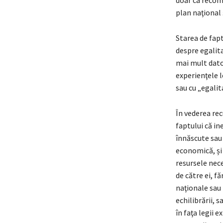
doar ca recom
plan naţional ş
Starea de fapt
despre egalita
mai mult dator
experienţele l
sau cu „egalit
În vederea rec
faptului că in
înnăscute sau 
economică, și 
resursele nece
de către ei, fă
naţionale sau 
echilibrării, 
în faţa legii e