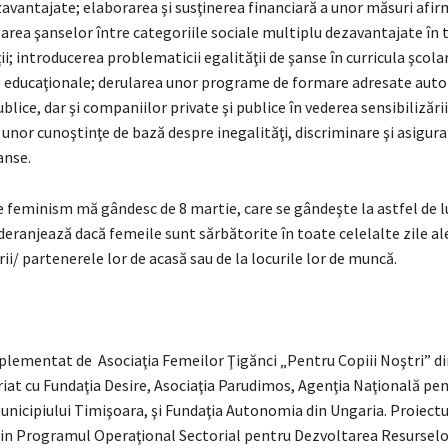
avantajate; elaborarea şi susţinerea financiară a unor măsuri afir
area şanselor între categoriile sociale multiplu dezavantajate în 
ii; introducerea problematicii egalităţii de şanse în curricula şcolar
e educaţionale; derularea unor programe de formare adresate autori
ublice, dar şi companiilor private şi publice în vederea sensibilizării
i unor cunoştinţe de bază despre inegalităţi, discriminare şi asigur
anse.
de feminism mă gândesc de 8 martie, care se gândeşte la astfel de 
deranjează dacă femeile sunt sărbătorite în toate celelalte zile al
ii/ partenerele lor de acasă sau de la locurile lor de muncă.
plementat de Asociaţia Femeilor Ţigănci „Pentru Copiii Noştri” d
riat cu Fundaţia Desire, Asociaţia Parudimos, Agenţia Naţională pe
unicipiului Timişoara, şi Fundaţia Autonomia din Ungaria. Proiectu
rin Programul Operaţional Sectorial pentru Dezvoltarea Resurse