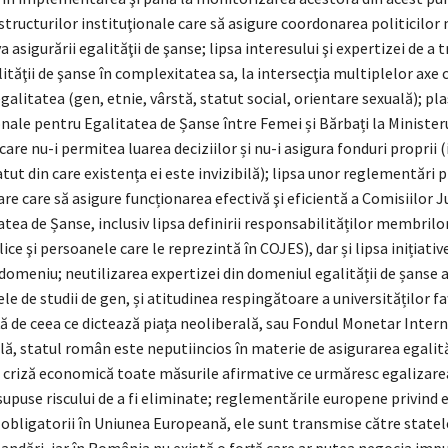
 structurilor instituţionale care să asigure coordonarea politicilor
 asigurării egalităţii de şanse; lipsa interesului şi expertizei de a 
lităţii de şanse în complexitatea sa, la intersecţia multiplelor axe 
alitatea (gen, etnie, vârstă, statut social, orientare sexuală); pl
nale pentru Egalitatea de Șanse între Femei și Bărbați la Minister
 care nu-i permitea luarea deciziilor și nu-i asigura fonduri proprii (
atut din care existența ei este invizibilă); lipsa unor reglementări p
re care să asigure funcționarea efectivă şi eficientă a Comisiilor 
tea de Șanse, inclusiv lipsa definirii responsabilităților membrilor
lice şi persoanele care le reprezintă în COJES), dar și lipsa inițiative
 domeniu; neutilizarea expertizei din domeniul egalității de șanse
e de studii de gen, și atitudinea respingătoare a universităților fa
ă de ceea ce dictează piața neoliberală, sau Fondul Monetar Intern
, statul român este neputiincios în materie de asigurarea egalită
e criză economică toate măsurile afirmative ce urmăresc egalizare
upuse riscului de a fi eliminate; reglementările europene privind 
 obligatorii în Uniunea Europeană, ele sunt transmise către stat