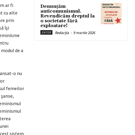
m ar fi
Denunțăm
anticomunismul.
t cu alte
Revendicăm dreptul la
re prin
o societate fără
exploatare!
ă îşi
Redacția
-
9 martie 2026
ENTER
 feminisme
entru
n modul de a
lansat-o nu
lor
sul femeilor
 şanse,
 feminismul
 feminismul
şterea
 unei
 acest sistem