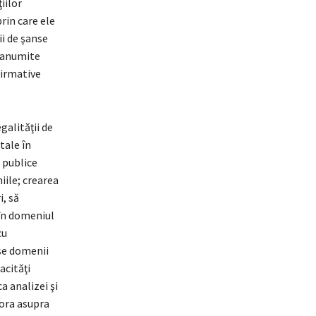
iilor
rin care ele
ii de şanse
n anumite
firmative
galităţii de
tale în
 publice
iile; crearea
i, să
 în domeniul
cu
rse domenii
acităţi
a analizei şi
tora asupra