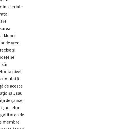
 ministeriale
trata
care
asarea
ul Muncii
iar de vreo
recise şi
Județene
 săi
lor la nivel
 acumulată
ță de aceste
ațional, sau
ții de șanse;
a şanselor
egalitatea de
ele membre