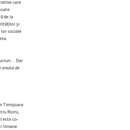
mative care
toate
ă de la
tăţilor şi
 lor sociale
area
lucruri… Dar
e anului de
in Timişoara
ntru Romi,
l este co-
lor Umane