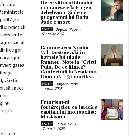
De ce viitorul filmului
 în care
românesc e la Eugen
 feministele
Jebeleanu. Și de ce
programul lui Radu
egalităţile
Jude e mort
i şi practicii
Bogdan Popa
-
ENTER
27 aprilie 2026
le existente
ţii cu cel al
Canonizarea Noului
dinii de gen
Val: Dostoievski în
 mai ample;
hainele lui Blade
Runner. Note la “Cristi
investigarea
Puiu, De ce filmez? –
Conferință la Academia
lor şi
Română – 31 martie...
l, vârstă,
Bogdan Popa
-
ENTER
il să aplice
1 aprilie 2026
unii;
Futurism-ul
şi nu
fortărețelor ca fațadă a
lor, în
capitalului monopolist:
Muskismul
Stefan Tiron
-
ENTER
17 martie 2026
rte la o