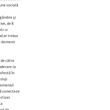
une socială
gândire şi
ive, de 8
ntr-o
d ar trebui
se domenii
 de către
aderare la
ifestă în
sluji
domeniul
 să conecteze
ertizei
la
nct de