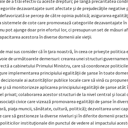
ale de a trăi efectiv cu aceste drepturi; pe lângă precaritatea condiţ
egoriile dezavantajate sunt afectate şi de prejudecăţile negative p
r defavorizată se percep de către opinia publică; asigurarea egalităţ
la sistemele de cote care promovează categoriile dezavantajate î
e nu pot ajunge doar prin efortul lor, ci presupun un set de măsuri a
apacitarea acestora în diverse domenii ale vieţii.
de mai sus consider că în ţara noastră, în ceea ce priveşte politica e
nevoie de următoarele demersuri: crearea unei structuri guvernamen
ectă a cabinetului Primului Ministru, care să coordoneze politicile
ure implementarea principiului egalităţii de şanse în toate domen
 decizionale ai autorităţilor publice locale care să vină cu propuner
şi să monitorizeze aplicarea principiului egalităţii de şanse atât
cel privat; colaborarea acestor structuri de la nivel central şi local 
 asociaţii civice care vizează promovarea egalităţii de şanse în dive
ară, piaţa muncii, sănătate, cultură, politică); dezvoltarea unei cap
 care să gestioneze la diverse niveluri şi în diferite domenii practic
politicilor instituţionale din punctul de vedere al impactului aces