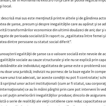
andări, iar în România nu există o forţă care ar putea negocia imp
i local.
 descrisă mai sus este menţinută printre altele şi de gândirea actor
tea de şanse, precum şi despre inegalităţile care au apărut şi se a
ită transformărilor economice din ultimii douăzeci de ani; dar şi
egate de perioada socialistă în raport cu „egalitatea între femei şi
atea dintre persoane cu statut social diferit”.
unoaşterii egalităţii de şanse ca o valoare socială este nevoie de 
egalitățile sociale au cauze structurale și ele nu se explică prin capa
dobândite ale individului; egalitatea de şanse este o problemă soc
nu doar una juridică; indivizii nu pornesc de la baze egale în compe
sare unui trai adecvat, iar aceste condiţii nu pot fi controlate/ s
ră sprijinul unor actori instituționali (cum ar fi statul, sau corporaţi
internaţionale) ce au în mâini pârghii prin care pot interveni în ve
sau cel puţin ameliorării inegalităţilor produse; dincolo de asigurarea
xistă o serie de realităţi ale vieţii cotidiene care reduc capacitatea 