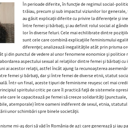
În perioade diferite, în funcţie de regimul social-politic
trăiau, precum şi sub impactul viziunilor lor generale,
au găsit explicaţii diferite cu privire la diferenţele şi in
între femei şi bărbaţi, şi au definit rolul social al gândiri
lor în diverse feluri. Cele mai echilibrate dintre poziţii
sunt cele care combină explicaţiile feminismului egalită
diferenţei; analizează inegalităţile atât prin prisma or
cât şi din punctul de vedere al unor fenomene eonomice şi politice
ordarea aspectului sexual al relaţiilor dintre femei şi bărbaţi cu 
ni ai acestor relaţii, astfel încât ajung la recunoaşterea asemenări
tre femei şi bărbaţi, dar şi între femei de diverse etnii, statut socia
ală. Într-un final, aceste tipuri de feminisme reuşesc cel mai credib
rincipiul spiritului critic pe care îl practică faţă de sistemele opresi
ele care le capacitează pe femei să creeze solidarităţi (punctuale, 
bile, atemporale) între oameni indiferent de sexul, etnia, statutul 
rii unor schimbări spre binele societăţii.
nisme mi-aş dori să văd în România de azi: care generează şi iau pa