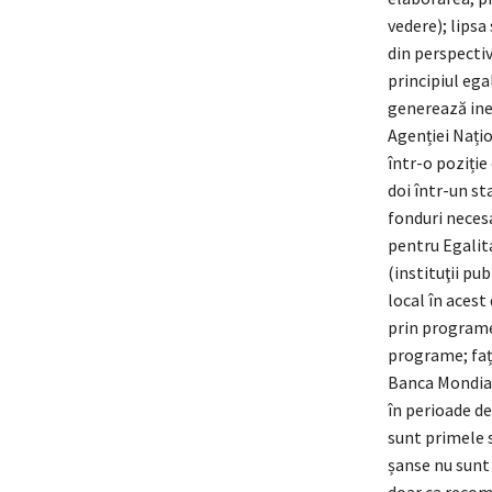
vedere); lipsa
din perspectiva
principiul ega
generează ineg
Agenției Națio
într-o poziție
doi într-un st
fonduri necesa
pentru Egalita
(instituţii pub
local în acest
prin programel
programe; faț
Banca Mondială
în perioade d
sunt primele s
șanse nu sunt