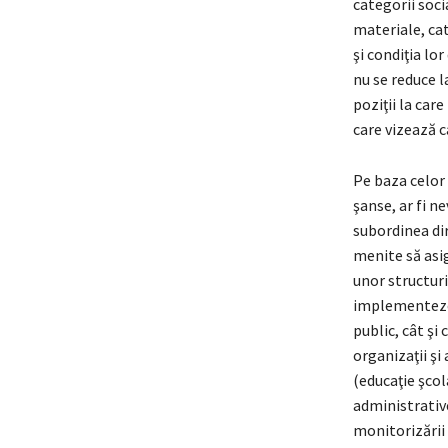
categorii soci
materiale, cat
şi condiţia lo
nu se reduce 
poziţii la car
care vizează c
Pe baza celor 
şanse, ar fi 
subordinea dir
menite să asig
unor structuri
implementeze 
public, cât şi 
organizaţii şi
(educaţie şcol
administrative
monitorizării 