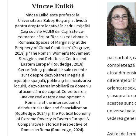
Vincze Enikö
Vincze Enikö este profesor la
Universitatea Babeș-Bolyai și activistă
pentru dreptate locativă în cadrul mișcării
Căși sociale ACUM! din Cluj. Este co-
editoarea cărților "Racialized Labour in
Romania: Spaces of Marginality at the
Periphery of Global Capitalism" (Palgrave,
2018) și "The Romani Women's Movement:
patriarhale, 
Struggles and Debates in Central and
Eastern Europe" (Routledge, 2018).
completează ab
Cercetările și publicațiile sale recente
altor dimensiu
sunt despre dezvoltarea inegală și
diferenţelor în
injustiție spațială, politica și financializarea
locuirii, dezvoltarea imobiliară ca domeniu
orientare sexu
al acumulării de capital. Co-editoare a
şi asupra lor p
Uneven real estate development in
Romania at the intersection of
acestea sunt c
deindustrialization and financialization
universal vala
(Routledge, 2024) și The Political Economy
vederea generă
of Extreme Poverty in Eastern Europe. A
Comparative Historical Perspective of
Romanian Roma (Routledge, 2024).
Astfel de femi