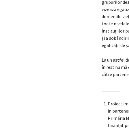
grupurilor dez
vizează egaliz
domeniile vieţ
toate nivelel
instituţiilor p
şi a dobândiri
egalităţii de ş
La un astfel 
în rest nu mă 
către partener
________
Proiect im
în partene
Primăria M
finanţat p