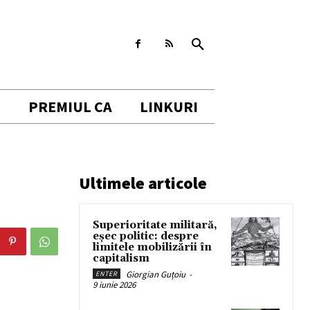
I
PREMIUL CA
LINKURI
Ultimele articole
Superioritate militară,
eșec politic: despre
limitele mobilizării în
capitalism
Giorgian Guțoiu
-
ENTER
9 iunie 2026