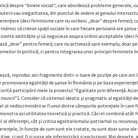
lică despre “binele social“; care abordează probleme generale, cu
uterii sau inegalitatea, din punctul de vedere al genului intersecta
erenţiere (deci feminisme care nu vorbesc „doar” despre femei); ca
urmăresc să creeze spaţii sociale în care fiecare persoană are şansa s
dezvolte abilităţile şi să negocieze asupra ordinii acceptabile (deci
ează „doar” pentru femei); care nu activează spre exemplu, doar p
eilor în politică, ci pentru integrarea unor principii feministe î
ează, reproduc aici fragmente dintr-o luare de poziţie pe care am 
e promovarea egalităţii de şanse în România şi pe baza experienţe
rită participării mele la proiectul “Egalitate prin diferenţă. Acce
muncii”1. Consider că sistemul ideatic şi pragmatic al egalităţii de
l al nediscriminării ar fi unul dintre câmpurile potenţiale în care
monstra azi utilitatea teoretică şi practică. Căci el combină atât
el al diferenţei, cât şi critica egalitarismului patriarhal cu recunoa
ferenţele, în funcţie de cum sunt ele tratate, nu sunt doar surse ale
itive, ci pot fi şi surse ale inferiorizării şi excluziunii. Mai departe,