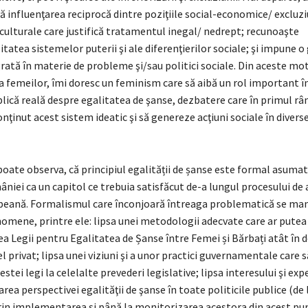
ă influenţarea reciprocă dintre poziţiile social-economice/ excluzi
culturale care justifică tratamentul inegal/ nedrept; recunoaşte
itatea sistemelor puterii şi ale diferenţierilor sociale; şi impune o 
rată în materie de probleme şi/sau politici sociale. Din aceste mot
a femeilor, îmi doresc un feminism care să aibă un rol important î
ică reală despre egalitatea de şanse, dezbatere care în primul rân
nţinut acest sistem ideatic şi să genereze acţiuni sociale în diver
oate observa, că principiul egalității de șanse este formal asumat
iei ca un capitol ce trebuia satisfăcut de-a lungul procesului de 
eană. Formalismul care înconjoară întreaga problematică se man
mene, printre ele: lipsa unei metodologii adecvate care ar putea 
 Legii pentru Egalitatea de Șanse între Femei și Bărbați atât în 
cel privat; lipsa unei viziuni şi a unor practici guvernamentale care
stei legi la celelalte prevederi legislative; lipsa interesului şi exp
area perspectivei egalităţii de şanse în toate politicile publice (de 
rin implementarea şi până la monitorizarea acestora din acest pu