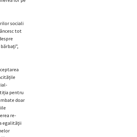
unerea lor pe
ilor sociali
dâncesc tot
 despre
 bărbaţi”,
acceptarea
citățile
ial-
tiția pentru
chimbate doar
ile
derea re-
 egalităţii
unelor