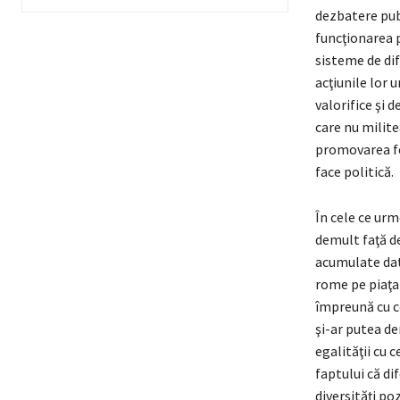
dezbatere pub
funcţionarea p
sisteme de dif
acţiunile lor 
valorifice şi 
care nu milit
promovarea fem
face politică.
În cele ce urm
demult faţă d
acumulate dato
rome pe piaţa 
împreună cu ce
şi-ar putea de
egalităţii cu c
faptului că di
diversităţi poz