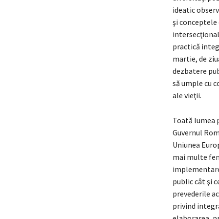
ideatic observ
şi conceptele 
intersecţional
practică integ
martie, de ziu
dezbatere publ
să umple cu co
ale vieţii.
Toată lumea p
Guvernul Român
Uniunea Europ
mai multe feno
implementarea
public cât şi 
prevederile ace
privind integr
elaborarea, p