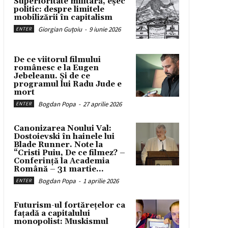
Superioritate militară, eșec
politic: despre limitele
mobilizării în capitalism
Giorgian Guțoiu
-
9 iunie 2026
ENTER
De ce viitorul filmului
românesc e la Eugen
Jebeleanu. Și de ce
programul lui Radu Jude e
mort
Bogdan Popa
-
27 aprilie 2026
ENTER
Canonizarea Noului Val:
Dostoievski în hainele lui
Blade Runner. Note la
“Cristi Puiu, De ce filmez? –
Conferință la Academia
Română – 31 martie...
Bogdan Popa
-
1 aprilie 2026
ENTER
Futurism-ul fortărețelor ca
fațadă a capitalului
monopolist: Muskismul