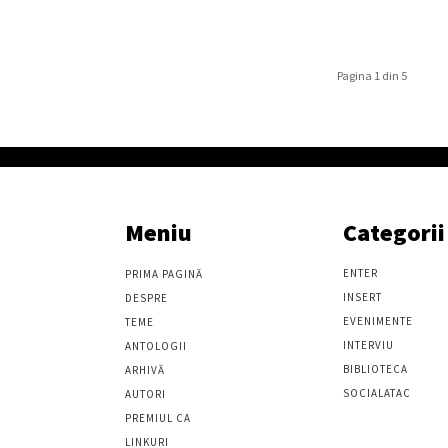
Pagina 1 din 5
Meniu
Categorii
ENTER
PRIMA PAGINĂ
INSERT
DESPRE
EVENIMENTE
TEME
INTERVIU
ANTOLOGII
BIBLIOTECA
ARHIVĂ
SOCIALATAC
AUTORI
PREMIUL CA
LINKURI