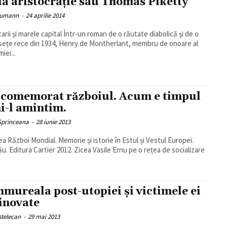
a aristocrație sau Thomas Piketty
eumann
-
24 aprilie 2014
ele capital Într-un roman de o răutate diabolică și de o
ețe rece din 1934, Henry de Montherlant, membru de onoare al
iei...
comemorat războiul. Acum e timpul
ni-l amintim.
 Sprinceana
-
28 iunie 2013
lea Război Mondial. Memorie și istorie în Estul și Vestul Europei.
ău. Editura Cartier 2012. Zicea Vasile Ernu pe o rețea de socializare
mureala post-utopiei și victimele ei
inovate
istelecan
-
29 mai 2013