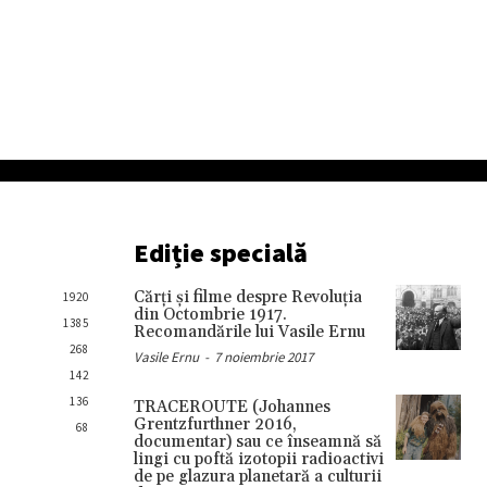
Ediție specială
Cărţi şi filme despre Revoluţia
1920
din Octombrie 1917.
1385
Recomandările lui Vasile Ernu
268
Vasile Ernu
-
7 noiembrie 2017
142
136
TRACEROUTE (Johannes
Grentzfurthner 2016,
68
documentar) sau ce înseamnă să
lingi cu poftă izotopii radioactivi
de pe glazura planetară a culturii