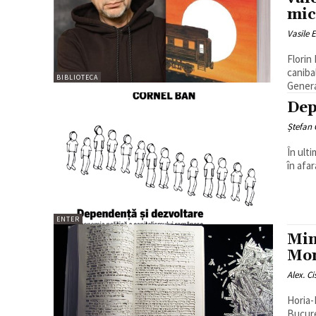
mic.
Vasile 
Florin
canibală. Cartea
BIBLIOTECA
Genera
Dep
Ștefan
În ult
în afar
ENTER
Min
Mom
Alex. C
Horia-R
București, 2014 Se ia o premisă