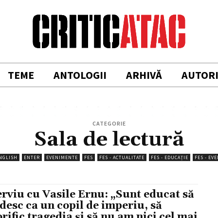
TEME
ANTOLOGII
ARHIVĂ
AUTOR
CATEGORIE
Sala de lectură
NGLISH
ENTER
EVENIMENTE
FES
FES - ACTUALITATE
FES - EDUCAȚIE
FES - EV
erviu cu Vasile Ernu: „Sunt educat să
desc ca un copil de imperiu, să
orific tragedia și să nu am nici cel mai