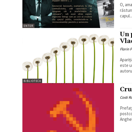
O, ama
răstur
capul..
ENTER
Un 
Vla
Florin 
Apariț
este u
autorul
BIBLIOTECA
Cru
Costi 
Prefaț
postco