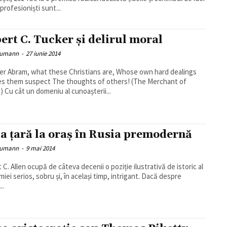
profesioniști sunt...
ert C. Tucker și delirul moral
eumann
-
27 iunie 2014
er Abram, what these Christians are, Whose own hard dealings
s them suspect The thoughts of others! (The Merchant of
) Cu cât un domeniu al cunoașterii...
la țară la oraș în Rusia premodernă
eumann
-
9 mai 2014
 C. Allen ocupă de câteva decenii o poziție ilustrativă de istoric al
iei serios, sobru și, în același timp, intrigant. Dacă despre
..