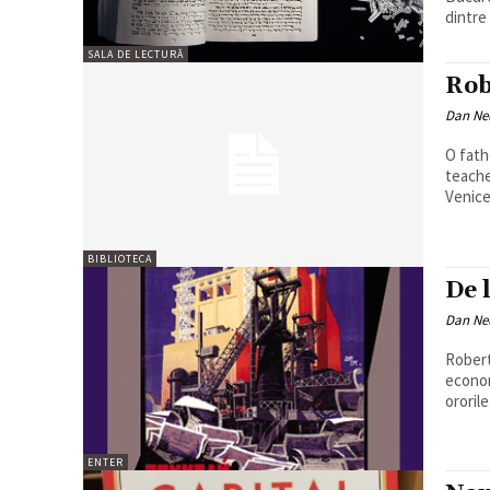
dintre 
SALA DE LECTURĂ
Rob
Dan N
O fath
teache
Venice
BIBLIOTECA
De 
Dan N
Robert
econom
ororile.
ENTER