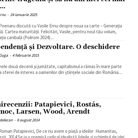
..
Ernu
-
24 ianuarie 2025
 Poenaru discută cu Vasile Ernu despre noua sa carte – Generația
 maturității. Felicitări, Vasile, pentru noul tău volum,
ția canibală (Polirom 2024)....
endență și Dezvoltare. O deschidere
 Guga
-
4 februarie 2015
imele două decenii și jumătate, capitalismul a rămas în mare parte
a sferei de interes a oamenilor din științele sociale din România....
irecenzii: Patapievici, Rostás,
oc, Larsen, Wood, Arendt
istelecan
-
8 august 2014
oman Patapievici, De ce nu avem o piață a ideilor Humanitas,
 radical idealistă (ideile și schimbul de idei