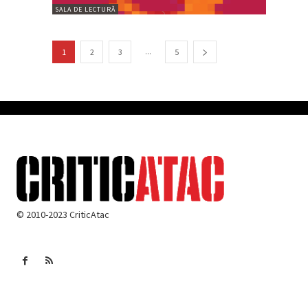
SALA DE LECTURĂ
...
1
2
3
5
© 2010-2023 CriticAtac