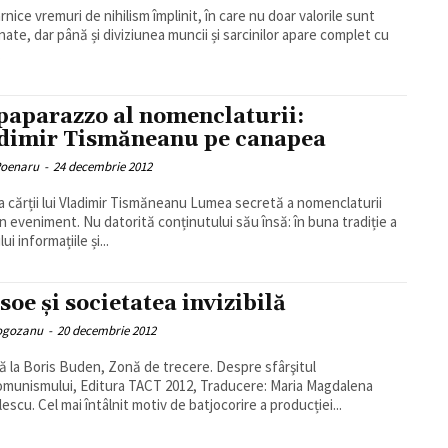
rnice vremuri de nihilism împlinit, în care nu doar valorile sunt
nate, dar până și diviziunea muncii și sarcinilor apare complet cu
.
paparazzo al nomenclaturii:
dimir Tismăneanu pe canapea
Poenaru
-
24 decembrie 2012
ia cărții lui Vladimir Tismăneanu Lumea secretă a nomenclaturii
n eveniment. Nu datorită conținutului său însă: în buna tradiție a
ui informațiile și...
soe şi societatea invizibilă
Rogozanu
-
20 decembrie 2012
ă la Boris Buden, Zonă de trecere. Despre sfârşitul
munismului, Editura TACT 2012, Traducere: Maria Magdalena
Anghelescu. Cel mai întâlnit motiv de batjocorire a producției...