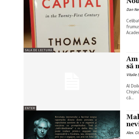
Nou
Dan N
Celibatarii și mar
frumus
Academ
SALA DE LECTURĂ
Am 
să 
Vitalie
Al Doi
Chișin
că...
ENTER
Mah
nev
Alex. C