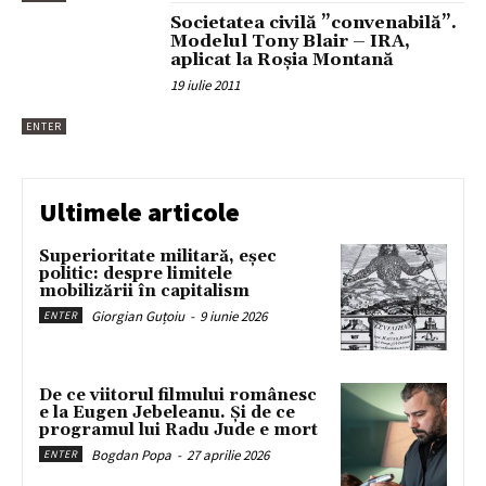
Societatea civilă ”convenabilă”.
Modelul Tony Blair – IRA,
aplicat la Roșia Montană
19 iulie 2011
ENTER
Ultimele articole
Superioritate militară, eșec
politic: despre limitele
mobilizării în capitalism
Giorgian Guțoiu
-
9 iunie 2026
ENTER
De ce viitorul filmului românesc
e la Eugen Jebeleanu. Și de ce
programul lui Radu Jude e mort
Bogdan Popa
-
27 aprilie 2026
ENTER