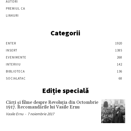
AUTORI
PREMIUL CA
LINKURI
Categorii
ENTER
1920
INSERT
1385
EVENIMENTE
268
INTERVIU
142
BIBLIOTECA
136
SOCIALATAC
68
Ediție specială
Cărţi şi filme despre Revoluţia din Octombrie
1917. Recomandările lui Vasile Ernu
Vasile Ernu
-
7 noiembrie 2017