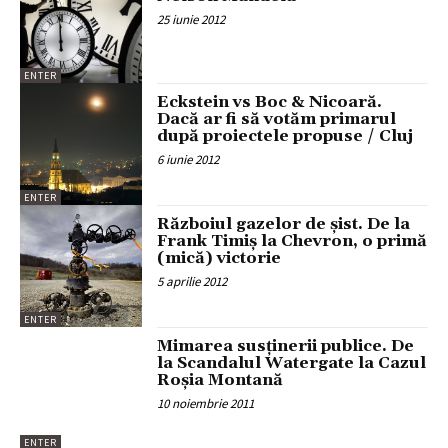
25 iunie 2012
ENTER
Eckstein vs Boc & Nicoară.
Dacă ar fi să votăm primarul
după proiectele propuse / Cluj
6 iunie 2012
ENTER
Războiul gazelor de șist. De la
Frank Timiș la Chevron, o primă
(mică) victorie
5 aprilie 2012
ENTER
Mimarea susţinerii publice. De
la Scandalul Watergate la Cazul
Roşia Montană
10 noiembrie 2011
ENTER