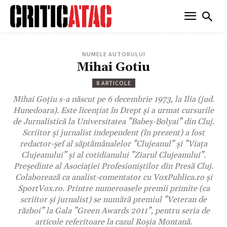
NUMELE AUTORULUI
Mihai Gotiu
8 ARTICOLE
Mihai Goțiu s-a născut pe 6 decembrie 1973, la Ilia (jud.
Hunedoara). Este licențiat în Drept și a urmat cursurile
de Jurnalistică la Universitatea ”Babeș-Bolyai” din Cluj.
Scriitor și jurnalist independent (în prezent) a fost
redactor-șef al săptămânalelor ”Clujeanul” și ”Viața
Clujeanului” și al cotidianului ”Ziarul Clujeanului”.
Președinte al Asociației Profesioniștilor din Presă Cluj.
Colaborează ca analist-comentator cu VoxPublica.ro și
SportVox.ro. Printre numeroasele premii primite (ca
scriitor și jurnalist) se numără premiul ”Veteran de
război” la Gala ”Green Awards 2011”, pentru seria de
articole referitoare la cazul Roșia Montană.