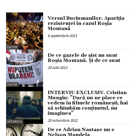
Versul Buciumanilor. Apariţia
rezistenţei în cazul Roşia
Montană
6 septembrie 2013
ENTER
De ce gazele de şist nu sunt
Roşia Montană. Şi de ce sunt
29 iulie 2013
ENTER
INTERVIU EXCLUSIV. Cristian
Mungiu: ”Dacă nu ne place ce
vedem în filmele românești, hai
să schimbăm conținutul, nu
imaginea”
29 octombrie 2012
INTERVIU
De ce Adrian Nastase nu e
Nelson Mandela