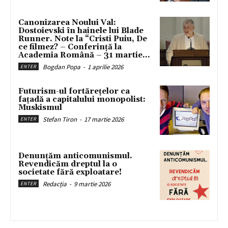
Canonizarea Noului Val:
Dostoievski în hainele lui Blade
Runner. Note la “Cristi Puiu, De
ce filmez? – Conferință la
Academia Română – 31 martie...
Bogdan Popa
-
1 aprilie 2026
ENTER
Futurism-ul fortărețelor ca
fațadă a capitalului monopolist:
Muskismul
Stefan Tiron
-
17 martie 2026
ENTER
Denunțăm anticomunismul.
Revendicăm dreptul la o
societate fără exploatare!
Redacția
-
9 martie 2026
ENTER