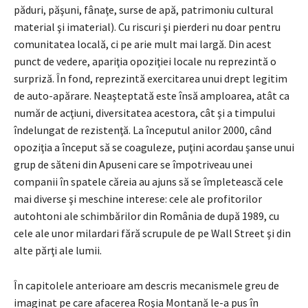
păduri, păşuni, fânaţe, surse de apă, patrimoniu cultural
material şi imaterial). Cu riscuri şi pierderi nu doar pentru
comunitatea locală, ci pe arie mult mai largă. Din acest
punct de vedere, apariţia opoziţiei locale nu reprezintă o
surpriză. În fond, reprezintă exercitarea unui drept legitim
de auto-apărare. Neaşteptată este însă amploarea, atât ca
număr de acţiuni, diversitatea acestora, cât şi a timpului
îndelungat de rezistenţă. La începutul anilor 2000, când
opoziţia a început să se coaguleze, puţini acordau şanse unui
grup de săteni din Apuseni care se împotriveau unei
companii în spatele căreia au ajuns să se împletească cele
mai diverse şi meschine interese: cele ale profitorilor
autohtoni ale schimbărilor din România de după 1989, cu
cele ale unor milardari fără scrupule de pe Wall Street şi din
alte părţi ale lumii.
În capitolele anterioare am descris mecanismele greu de
imaginat pe care afacerea Roşia Montană le-a pus în