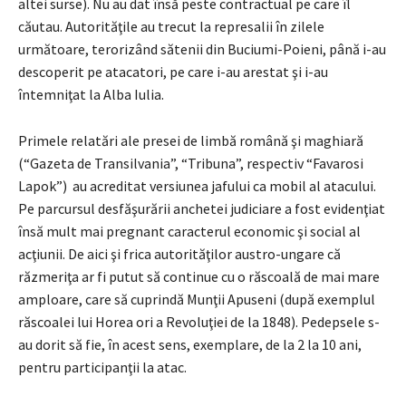
altei surse). Nu au dat însă peste contractual pe care îl
căutau. Autorităţile au trecut la represalii în zilele
următoare, terorizând sătenii din Buciumi-Poieni, până i-au
descoperit pe atacatori, pe care i-au arestat şi i-au
întemniţat la Alba Iulia.
Primele relatări ale presei de limbă română şi maghiară
(“Gazeta de Transilvania”, “Tribuna”, respectiv “Favarosi
Lapok”) au acreditat versiunea jafului ca mobil al atacului.
Pe parcursul desfăşurării anchetei judiciare a fost evidenţiat
însă mult mai pregnant caracterul economic şi social al
acţiunii. De aici şi frica autorităţilor austro-ungare că
răzmeriţa ar fi putut să continue cu o răscoală de mai mare
amploare, care să cuprindă Munţii Apuseni (după exemplul
răscoalei lui Horea ori a Revoluţiei de la 1848). Pedepsele s-
au dorit să fie, în acest sens, exemplare, de la 2 la 10 ani,
pentru participanţii la atac.