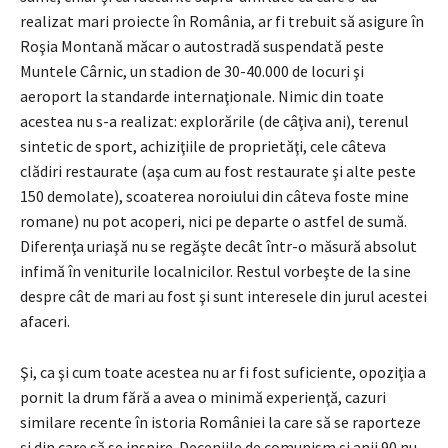
realizat mari proiecte în România, ar fi trebuit să asigure în
Roşia Montană măcar o autostradă suspendată peste
Muntele Cârnic, un stadion de 30-40.000 de locuri şi
aeroport la standarde internaţionale. Nimic din toate
acestea nu s-a realizat: explorările (de câţiva ani), terenul
sintetic de sport, achiziţiile de proprietăţi, cele câteva
clădiri restaurate (aşa cum au fost restaurate şi alte peste
150 demolate), scoaterea noroiului din câteva foste mine
romane) nu pot acoperi, nici pe departe o astfel de sumă.
Diferenţa uriaşă nu se regăşte decât într-o măsură absolut
infimă în veniturile localnicilor. Restul vorbeşte de la sine
despre cât de mari au fost şi sunt interesele din jurul acestei
afaceri.
Şi, ca şi cum toate acestea nu ar fi fost suficiente, opoziţia a
pornit la drum fără a avea o minimă experienţă, cazuri
similare recente în istoria României la care să se raporteze
şi din care să se inspire. Deceniile de comunism şi anii 90 nu