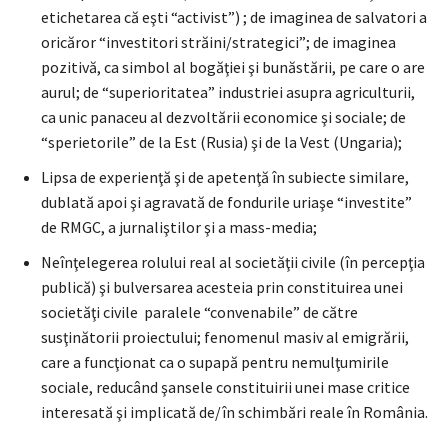
etichetarea că eşti “activist”) ; de imaginea de salvatori a
oricăror “investitori străini/strategici”; de imaginea
pozitivă, ca simbol al bogăţiei şi bunăstării, pe care o are
aurul; de “superioritatea” industriei asupra agriculturii,
ca unic panaceu al dezvoltării economice şi sociale; de
“sperietorile” de la Est (Rusia) şi de la Vest (Ungaria);
Lipsa de experienţă şi de apetenţă în subiecte similare,
dublată apoi şi agravată de fondurile uriaşe “investite”
de RMGC, a jurnaliştilor şi a mass-media;
Neînţelegerea rolului real al societăţii civile (în percepţia
publică) şi bulversarea acesteia prin constituirea unei
societăţi civile paralele “convenabile” de către
susţinătorii proiectului; fenomenul masiv al emigrării,
care a funcţionat ca o supapă pentru nemulţumirile
sociale, reducând şansele constituirii unei mase critice
interesată şi implicată de/în schimbări reale în România.