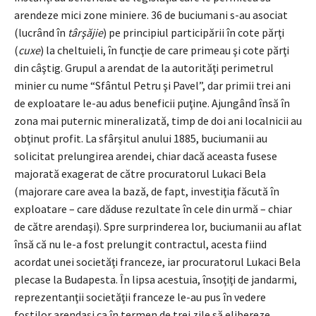
arendeze mici zone miniere. 36 de buciumani s-au asociat
(lucrând în
târşăjie
) pe principiul participării în cote părţi
(
cuxe
) la cheltuieli, în funcţie de care primeau şi cote părţi
din câştig. Grupul a arendat de la autorităţi perimetrul
minier cu nume “Sfântul Petru şi Pavel”, dar primii trei ani
de exploatare le-au adus beneficii puţine. Ajungând însă în
zona mai puternic mineralizată, timp de doi ani localnicii au
obţinut profit. La sfârşitul anului 1885, buciumanii au
solicitat prelungirea arendei, chiar dacă aceasta fusese
majorată exagerat de către procuratorul Lukaci Bela
(majorare care avea la bază, de fapt, investiţia făcută în
exploatare – care dăduse rezultate în cele din urmă – chiar
de către arendaşi). Spre surprinderea lor, buciumanii au aflat
însă că nu le-a fost prelungit contractul, acesta fiind
acordat unei societăţi franceze, iar procuratorul Lukaci Bela
plecase la Budapesta. În lipsa acestuia, însoţiţi de jandarmi,
reprezentanţii societăţii franceze le-au pus în vedere
foştilor arendaşi ca în termen de trei zile să elibereze