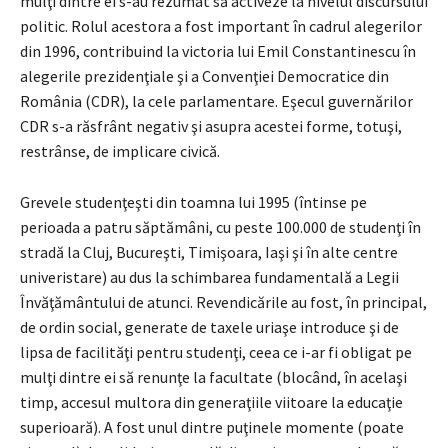
mulţi dintre ei s-au rezumat să activeze la nivelul discursului
politic. Rolul acestora a fost important în cadrul alegerilor
din 1996, contribuind la victoria lui Emil Constantinescu în
alegerile prezidenţiale şi a Convenţiei Democratice din
România (CDR), la cele parlamentare. Eşecul guvernărilor
CDR s-a răsfrânt negativ şi asupra acestei forme, totuşi,
restrânse, de implicare civică.
Grevele studenţeşti din toamna lui 1995 (întinse pe
perioada a patru săptămâni, cu peste 100.000 de studenţi în
stradă la Cluj, Bucureşti, Timişoara, Iaşi şi în alte centre
univeristare) au dus la schimbarea fundamentală a Legii
Învăţământului de atunci. Revendicările au fost, în principal,
de ordin social, generate de taxele uriaşe introduce şi de
lipsa de facilităţi pentru studenţi, ceea ce i-ar fi obligat pe
mulţi dintre ei să renunţe la facultate (blocând, în acelaşi
timp, accesul multora din generaţiile viitoare la educaţie
superioară). A fost unul dintre puţinele momente (poate