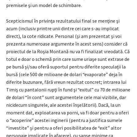
premisele şi un model de schimbare.
Scepticismul în privinţa rezultatului final se menţine şi
acum (inclusiv printre unii dintre cei care s-au implicat
direct), la cote ridicate. Personal (şi am prezentat şi voi
prezenta numeroase argumente în acest sens) consider că
proiectul de la Roşia Montană nu va fi finalizat vreodată. Că
totul e doar o schemă prin care sume uriaşe sunt extrase de
pe bursă şi/sau oferă suportul pentru diferite speculaţii la
bursă (cele 500 de milioane de dolari “evaporate” deja în
diferite buzunare, fără vreun rezultat concret; intrarea lui
Timiş cu pantalonii rupţi în fund şi “exitul” cu 70 de milioane
de dolari “în cont” sunt argumentele cele mai vizibile, dar
nicidecum singurele, ale acestei înşelătorii). Dacă, la un
moment dat, exploatarea va porni, va fi doar pentru a oferi
o “acoperire” acestei inginerii (pentru a justifica sumele
“investite” şi pentru a oferi posibilitatea de “exit” altor
personaje implicate în afacere), cu şanse minime ca