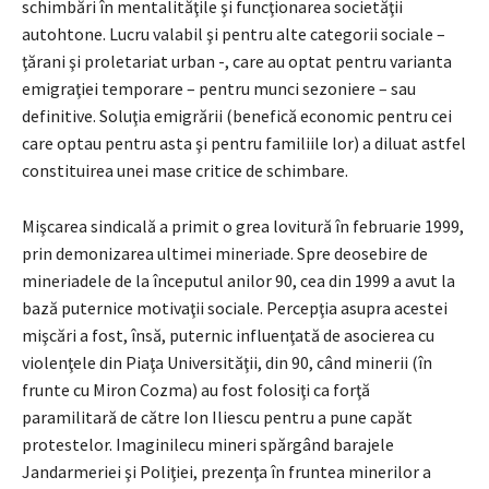
schimbări în mentalităţile şi funcţionarea societăţii
autohtone. Lucru valabil şi pentru alte categorii sociale –
ţărani şi proletariat urban -, care au optat pentru varianta
emigraţiei temporare – pentru munci sezoniere – sau
definitive. Soluţia emigrării (benefică economic pentru cei
care optau pentru asta şi pentru familiile lor) a diluat astfel
constituirea unei mase critice de schimbare.
Mişcarea sindicală a primit o grea lovitură în februarie 1999,
prin demonizarea ultimei mineriade. Spre deosebire de
mineriadele de la începutul anilor 90, cea din 1999 a avut la
bază puternice motivaţii sociale. Percepţia asupra acestei
mişcări a fost, însă, puternic influenţată de asocierea cu
violenţele din Piaţa Universităţii, din 90, când minerii (în
frunte cu Miron Cozma) au fost folosiţi ca forţă
paramilitară de către Ion Iliescu pentru a pune capăt
protestelor. Imaginilecu mineri spărgând barajele
Jandarmeriei şi Poliţiei, prezenţa în fruntea minerilor a