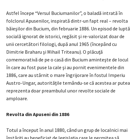
Astfel începe “Versul Buciumanilor”, o baladă intrată în
folclorul Apusenilor, inspirată dintr-un fapt real – revolta
băieşilor din Bucium, din februarie 1886. Un episod de luptă
socială ignorat de istorici, regăsit şi re-valorizat doar de
unii cercetători filologi, după anul 1965 (începând cu
Dimitrie Braharu şi Mihail Triteanu). O plăcuţă
comemorativă de pe o casă din Bucium aminteşte de locul
în care au fost puse la cale şi au pornit evenimentele din
1886, care au stârnit o mare îngrijorare în fostul Imperiu
Austro-Ungar, autorităţile temându-se că acestea ar putea
reprezenta doar preambulul unor revolte sociale de
amploare.
Revolta din Apuseni din 1886
Totul a început în anul 1880, când un grup de localnici mai
înstăriţi au beneficiat de legislaţia care le permitea să