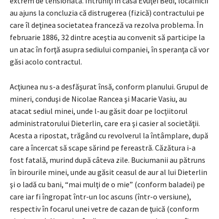
extrem de tensionată. Întruniţi în casa Evuţei Bedi, localnicii
au ajuns la concluzia că distrugerea (fizică) contractului pe
care îl deţinea societatea franceză va rezolva problema. În
februarie 1886, 32 dintre aceştia au convenit să participe la
un atac în forţă asupra sediului companiei, în speranţa că vor
găsi acolo contractul.
Acţiunea nu s-a desfăşurat însă, conform planului. Grupul de
mineri, conduşi de Nicolae Rancea şi Macarie Vasiu, au
atacat sediul minei, unde l-au găsit doar pe locţiitorul
administratorului Dieterlin, care era şi casier al societăţii.
Acesta a ripostat, trăgând cu revolverul la întâmplare, după
care a încercat să scape sărind pe fereastră. Căzătura i-a
fost fatală, murind după câteva zile. Buciumanii au pătruns
în birourile minei, unde au găsit ceasul de aur al lui Dieterlin
şi o ladă cu bani, “mai mulţi de o mie” (conform baladei) pe
care iar fi îngropat într-un loc ascuns (într-o versiune),
respectiv în focarul unei vetre de cazan de ţuică (conform