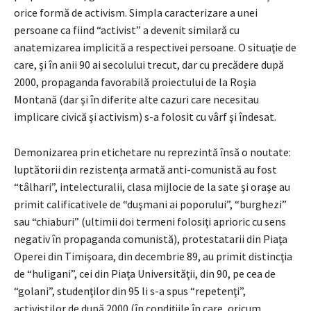
orice formă de activism. Simpla caracterizare a unei
persoane ca fiind “activist” a devenit similară cu
anatemizarea implicită a respectivei persoane. O situaţie de
care, şi în anii 90 ai secolului trecut, dar cu precădere după
2000, propaganda favorabilă proiectului de la Roşia
Montană (dar şi în diferite alte cazuri care necesitau
implicare civică şi activism) s-a folosit cu vârf şi îndesat.
Demonizarea prin etichetare nu reprezintă însă o noutate:
luptătorii din rezistenţa armată anti-comunistă au fost
“tâlhari”, intelecturalii, clasa mijlocie de la sate şi oraşe au
primit calificativele de “duşmani ai poporului”, “burghezi”
sau “chiaburi” (ultimii doi termeni folosiţi aprioric cu sens
negativ în propaganda comunistă), protestatarii din Piaţa
Operei din Timişoara, din decembrie 89, au primit distincţia
de “huligani”, cei din Piaţa Universităţii, din 90, pe cea de
“golani”, studenţilor din 95 li s-a spus “repetenţi”,
activiştilor de după 2000 (în condiţiile în care, oricum,