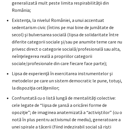
generalizată mult peste limita respirabilităţii din
România;
Existenţa, la nivelul României, a unui accentuat
sedentarism civic (întins pe mai bine de jumătate de
secol) şi bulversarea socială (lipsa de solidaritate între
diferite categorii sociale şi/sau pe anumite teme care nu
privesc direct o categorie socială/profesională sau alta,
neînţelegerea reală a propriilor categorii
sociale/profesionale din care fiecare face parte);
Lipsa de experienţă în exercitarea instrumentelor şi
metodelor pe care un sistem democratic le pune, totuşi,
la dispoziţia cetăţenilor;
Confruntată cu o listă lungă de mentalităţi colective:
cele legate de “lipsa de şansă a oricărei forme de
opoziţie”; de imaginea anatemizată a “activiştilor” (cu o
notă în plus pentru activismul de mediu), generatoare a
unei spirale a tăcerii (fiind indezirabil social să rişti