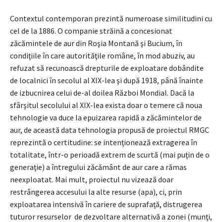
Contextul contemporan prezintă numeroase similitudini cu
cel de la 1886. O companie străină a concesionat
zăcămintele de aur din Roşia Montană şi Bucium, în
condiţiile în care autorităţile române, în mod abuziv, au
refuzat să recunoască drepturile de exploatare dobândite
de localnici în secolul al XIX-lea şi după 1918, până înainte
de izbucnirea celui de-al doilea Război Mondial. Dacă la
sfârşitul secolului al XIX-lea exista doar o temere că noua
tehnologie va duce la epuizarea rapidă a zăcămintelor de
aur, de această data tehnologia propusă de proiectul RMGC
reprezintă o certitudine: se intenţionează extragerea în
totalitate, într-o perioadă extrem de scurtă (mai puţin de o
generaţie) a întregului zăcământ de aur care a rămas
neexploatat. Mai mult, proiectul nu vizează doar
restrângerea accesului la alte resurse (apa), ci, prin
exploatarea intensivă în cariere de suprafaţă, distrugerea
tuturor resurselor de dezvoltare alternativă a zonei (munţi,