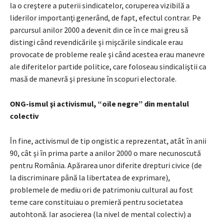
la o creştere a puterii sindicatelor, coruperea vizibilă a
liderilor importanţi generând, de fapt, efectul contrar. Pe
parcursul anilor 2000 a devenit din ce în ce mai greu să
distingi când revendicările şi mişcările sindicale erau
provocate de probleme reale şi când acestea erau manevre
ale diferitelor partide politice, care foloseau sindicaliştii ca
masă de manevră şi presiune în scopuri electorale.
ONG-ismul şi activismul, “oile negre” din mentalul
colectiv
În fine, activismul de tip ongistic a reprezentat, atât în anii
90, cât şi în prima parte a anilor 2000 o mare necunoscută
pentru România. Apărarea unor diferite drepturi civice (de
la discriminare până la libertatea de exprimare),
problemele de mediu ori de patrimoniu cultural au fost
teme care constituiau o premieră pentru societatea
autohtonă. Iar asocierea (la nivel de mental colectiv) a