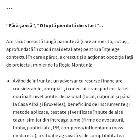
***
“Fără şansă”, “O luptă pierdută din start”…
Am făcut această lungă paranteză (care ar merita, totuşi,
aprofundată în studii mai detaliate) pentru a înţelege
contextul în care apărut, a crescut şi a acţionat opoziţia faţă
de proiectul minier de la Roşia Montană:
Având de înfruntat un adversar cu resurse financiare
considerabile, apropiat şi conectat transpartinic la cel
mai înalt nivel politic decizional (local, naţional şi până
la Casa Albă şi Bruxelles), beneficiind de instrumente şi
metode aplicate, testate şi verificate în sute de alte
cazuri similar din întreaga lume (firme de avocatură,
lobby, publicitate, PR, coruperea/influenţarea mass-
media etc.); o situaţie agravată şi de coruptibilitatea