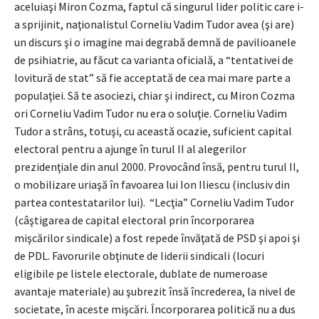
aceluiaşi Miron Cozma, faptul că singurul lider politic care i-
a sprijinit, naţionalistul Corneliu Vadim Tudor avea (şi are)
un discurs şi o imagine mai degrabă demnă de pavilioanele
de psihiatrie, au făcut ca varianta oficială, a “tentativei de
lovitură de stat” să fie acceptată de cea mai mare parte a
populaţiei. Să te asociezi, chiar şi indirect, cu Miron Cozma
ori Corneliu Vadim Tudor nu era o soluţie. Corneliu Vadim
Tudor a strâns, totuşi, cu această ocazie, suficient capital
electoral pentru a ajunge în turul II al alegerilor
prezidenţiale din anul 2000. Provocând însă, pentru turul II,
o mobilizare uriaşă în favoarea lui Ion Iliescu (inclusiv din
partea contestatarilor lui). “Lecţia” Corneliu Vadim Tudor
(câştigarea de capital electoral prin încorporarea
mişcărilor sindicale) a fost repede învăţată de PSD şi apoi şi
de PDL. Favorurile obţinute de liderii sindicali (locuri
eligibile pe listele electorale, dublate de numeroase
avantaje materiale) au şubrezit însă încrederea, la nivel de
societate, în aceste mişcări. Încorporarea politică nu a dus