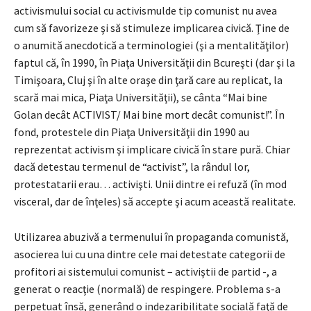
activismului social cu activismulde tip comunist nu avea
cum să favorizeze şi să stimuleze implicarea civică. Ţine de
o anumită anecdotică a terminologiei (şi a mentalităţilor)
faptul că, în 1990, în Piaţa Universităţii din Bcureşti (dar şi la
Timişoara, Cluj şi în alte oraşe din ţară care au replicat, la
scară mai mica, Piaţa Universităţii), se cânta “Mai bine
Golan decât ACTIVIST/ Mai bine mort decât comunist!”. În
fond, protestele din Piaţa Universităţii din 1990 au
reprezentat activism şi implicare civică în stare pură. Chiar
dacă detestau termenul de “activist”, la rândul lor,
protestatarii erau… activişti. Unii dintre ei refuză (în mod
visceral, dar de înţeles) să accepte şi acum această realitate.
Utilizarea abuzivă a termenului în propaganda comunistă,
asocierea lui cu una dintre cele mai detestate categorii de
profitori ai sistemului comunist – activiştii de partid -, a
generat o reacţie (normală) de respingere. Problema s-a
perpetuat însă, generând o indezaribilitate socială faţă de