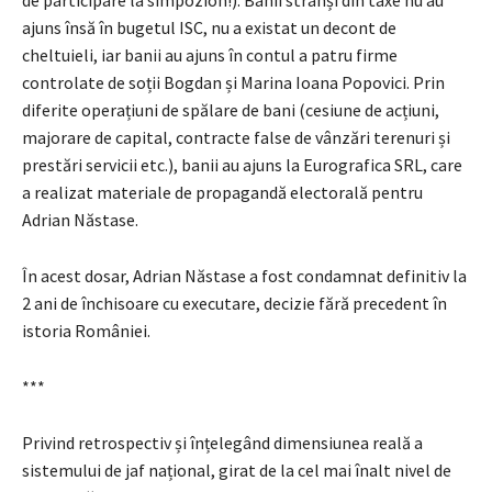
de participare la simpozion!). Banii strânși din taxe nu au
ajuns însă în bugetul ISC, nu a existat un decont de
cheltuieli, iar banii au ajuns în contul a patru firme
controlate de soții Bogdan și Marina Ioana Popovici. Prin
diferite operațiuni de spălare de bani (cesiune de acțiuni,
majorare de capital, contracte false de vânzări terenuri și
prestări servicii etc.), banii au ajuns la Eurografica SRL, care
a realizat materiale de propagandă electorală pentru
Adrian Năstase.
În acest dosar, Adrian Năstase a fost condamnat definitiv la
2 ani de închisoare cu executare, decizie fără precedent în
istoria României.
***
Privind retrospectiv și înțelegând dimensiunea reală a
sistemului de jaf național, girat de la cel mai înalt nivel de