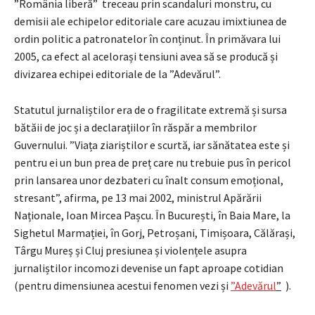
”România liberă” treceau prin scandaluri monstru, cu
demisii ale echipelor editoriale care acuzau imixtiunea de
ordin politic a patronatelor în conținut. În primăvara lui
2005, ca efect al acelorași tensiuni avea să se producă și
divizarea echipei editoriale de la ”Adevărul”.
Statutul jurnaliștilor era de o fragilitate extremă și sursa
bătăii de joc și a declarațiilor în răspăr a membrilor
Guvernului. ”Viața ziariștilor e scurtă, iar sănătatea este și
pentru ei un bun prea de preț care nu trebuie pus în pericol
prin lansarea unor dezbateri cu înalt consum emoțional,
stresant”, afirma, pe 13 mai 2002, ministrul Apărării
Naționale, Ioan Mircea Pașcu. În București, în Baia Mare, la
Sighetul Marmației, în Gorj, Petroșani, Timișoara, Călărași,
Târgu Mureș și Cluj presiunea și violențele asupra
jurnaliștilor incomozi devenise un fapt aproape cotidian
(pentru dimensiunea acestui fenomen vezi și
”Adevărul
”
).