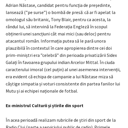
Adrian Năstase, candidat pentru funcția de președinte,
lansează (”pe surse”) o bombă de presă: că ar fi apelat la
omologul său britanic, Tony Blair, pentru ca acesta, la
rândul lui, să intervină la Federația Engleză în scopul
obținerii unei sancțiuni cât mai mici (sau deloc) pentru
atacantul român. Informația putea să le pară unora
plauzibilă în contextul în care apropierea dintre cei doi
prim-miniștri era ”celebră” din perioada privatizării Sidex
Galați în favoarea grupului indian Arcelor Mittal. În ciuda
caracterului imoral (cel puțin) al unei asemenea intervenții,
era evident că echipa de campanie a lui Năstase miza să
câștige simpatia și voturi consistente din partea fanilor lui
Mutu și ai echipei naționale de fotbal.
Ex-ministrul Culturii și știrile din sport
În acea perioadă realizam rubricile de știri din sport de la
Radio Cluj (parte a serviciului public de radio). Primele