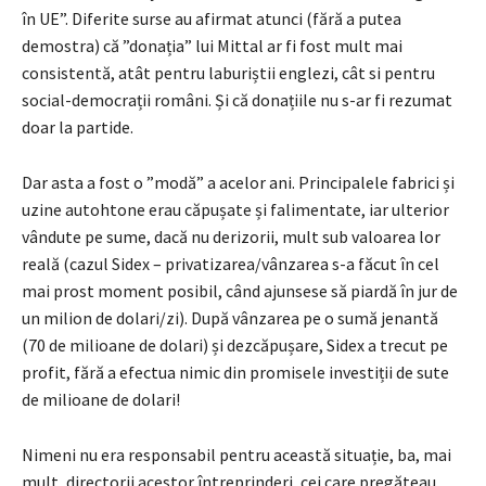
în UE”. Diferite surse au afirmat atunci (fără a putea
demostra) că ”donația” lui Mittal ar fi fost mult mai
consistentă, atât pentru laburiștii englezi, cât si pentru
social-democrații români. Și că donațiile nu s-ar fi rezumat
doar la partide.
Dar asta a fost o ”modă” a acelor ani. Principalele fabrici și
uzine autohtone erau căpușate și falimentate, iar ulterior
vândute pe sume, dacă nu derizorii, mult sub valoarea lor
reală (cazul Sidex – privatizarea/vânzarea s-a făcut în cel
mai prost moment posibil, când ajunsese să piardă în jur de
un milion de dolari/zi). După vânzarea pe o sumă jenantă
(70 de milioane de dolari) și dezcăpușare, Sidex a trecut pe
profit, fără a efectua nimic din promisele investiții de sute
de milioane de dolari!
Nimeni nu era responsabil pentru această situație, ba, mai
mult, directorii acestor întreprinderi, cei care pregăteau