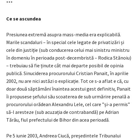
***
Ce se ascundea
Presiunea extremă asupra mass-media era explicabilă.
Marile scandaluri – în special cele legate de privatizări și
cele din justiție (sub conducerea celui mai sinistru ministru
în domeniu în perioada post-decembristă – Rodica Stănoiu)
– trebuiau să fie ținute cât mai departe posibil de opinia
publică. Sinuciderea procurorului Cristian Panait, în aprilie
2002, nu are nici astăzi o explicație. Tot ce s-a aflat e că, cu
doar două săptămâni înaintea acestui gest definitiv, Panait
îi propusese șefului său scoaterea de sub urmărire penală a
procurorului orădean Alexandru Lele, cel care ”și-a permis”
să-l aresteze (sub acuzația de contrabandă) pe Adrian
Tărău, fiul prefectului de Bihor din acea perioadă.
Pe 5 iunie 2003, Andreea Ciucă, președintele Tribunalui