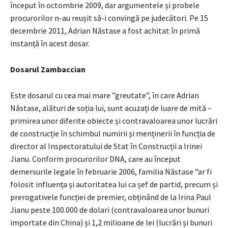
început în octombrie 2009, dar argumentele și probele
procurorilor n-au reușit să-i convingă pe judecători. Pe 15
decembrie 2011, Adrian Năstase a fost achitat în primă
instanță în acest dosar.
Dosarul Zambaccian
Este dosarul cu cea mai mare ”greutate”, în care Adrian
Năstase, alături de soția lui, sunt acuzați de luare de mită –
primirea unor diferite obiecte și contravaloarea unor lucrări
de construcție în schimbul numirii și menținerii în funcția de
director al Inspectoratului de Stat în Construcții a Irinei
Jianu. Conform procurorilor DNA, care au început
demersurile legale în februarie 2006, familia Năstase ”ar fi
folosit influența și autoritatea lui ca șef de partid, precum și
prerogativele funcției de premier, obținând de la Irina Paul
Jianu peste 100.000 de dolari (contravaloarea unor bunuri
importate din China) și 1,2 milioane de lei (lucrări și bunuri