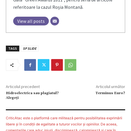
referitoare la cazul Roșia Montană.
View all posts
TAGS
SP SLIDE
Articolul precedent
Articolul următor
Hidroelectrica sau plagiatul?
Terminus Euro?
Alegeţi
CriticAtac este o platformă care militează pentru posibilitatea exprimării
libere şi în condiţii de egalitate a tuturor vocilor şi opiniilor. De aceea,
comentariile care aduc injurii, discriminează, calomniează şi care în