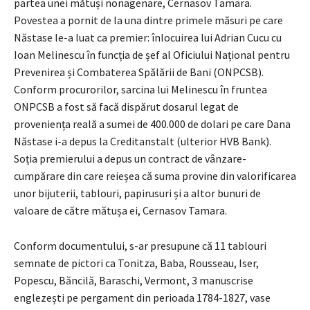
partea unei mătuși nonagenare, Cernasov Tamara.
Povestea a pornit de la una dintre primele măsuri pe care
Năstase le-a luat ca premier: înlocuirea lui Adrian Cucu cu
Ioan Melinescu în funcția de șef al Oficiului Național pentru
Prevenirea și Combaterea Spălării de Bani (ONPCSB).
Conform procurorilor, sarcina lui Melinescu în fruntea
ONPCSB a fost să facă dispărut dosarul legat de
proveniența reală a sumei de 400.000 de dolari pe care Dana
Năstase i-a depus la Creditanstalt (ulterior HVB Bank).
Soția premierului a depus un contract de vânzare-
cumpărare din care reieșea că suma provine din valorificarea
unor bijuterii, tablouri, papirusuri și a altor bunuri de
valoare de către mătușa ei, Cernasov Tamara.
Conform documentului, s-ar presupune că 11 tablouri
semnate de pictori ca Tonitza, Baba, Rousseau, Iser,
Popescu, Băncilă, Baraschi, Vermont, 3 manuscrise
englezești pe pergament din perioada 1784-1827, vase