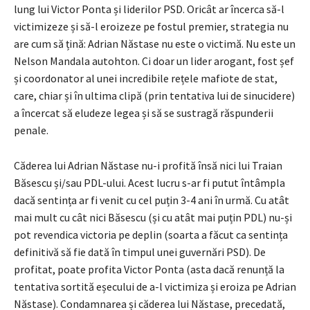
lung lui Victor Ponta și liderilor PSD. Oricât ar încerca să-l
victimizeze și să-l eroizeze pe fostul premier, strategia nu
are cum să țină: Adrian Năstase nu este o victimă. Nu este un
Nelson Mandala autohton. Ci doar un lider arogant, fost șef
și coordonator al unei incredibile rețele mafiote de stat,
care, chiar și în ultima clipă (prin tentativa lui de sinucidere)
a încercat să eludeze legea și să se sustragă răspunderii
penale.
Căderea lui Adrian Năstase nu-i profită însă nici lui Traian
Băsescu și/sau PDL-ului. Acest lucru s-ar fi putut întâmpla
dacă sentința ar fi venit cu cel puțin 3-4 ani în urmă. Cu atât
mai mult cu cât nici Băsescu (și cu atât mai puțin PDL) nu-și
pot revendica victoria pe deplin (soarta a făcut ca sentința
definitivă să fie dată în timpul unei guvernări PSD). De
profitat, poate profita Victor Ponta (asta dacă renunță la
tentativa sortită eșecului de a-l victimiza și eroiza pe Adrian
Năstase). Condamnarea și căderea lui Năstase, precedată,