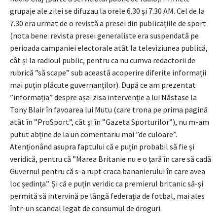
grupaje ale zilei se difuzau la orele 6.30 și 7.30 AM. Cel de la
7.30 era urmat de o revistă a presei din publicațiile de sport
(nota bene: revista presei generaliste era suspendată pe
perioada campaniei electorale atât la televiziunea publică,
cât și la radioul public, pentru ca nu cumva redactorii de
rubrică ”să scape” sub această acoperire diferite informații
mai puțin plăcute guvernanților). După ce am prezentat
”informația” despre așa-zisa intervenție a lui Năstase la
Tony Blair în favoarea lui Mutu (care trona pe prima pagină
atât în ”ProSport”, cât și în ”Gazeta Sporturilor”), nu m-am
putut abține de la un comentariu mai ”de culoare”.
Atenționând asupra faptului că e puțin probabil să fie și
veridică, pentru că ”Marea Britanie nu e o țară în care să cadă
Guvernul pentru că s-a rupt craca bananierului în care avea
loc ședința”. Și că e puțin veridic ca premierul britanic să-și
permită să intervină pe lângă federația de fotbal, mai ales
într-un scandal legat de consumul de droguri.