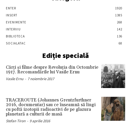
ENTER
1920
INSERT
1385
EVENIMENTE
268
INTERVIU
142
BIBLIOTECA
136
SOCIALATAC
68
Ediție specială
Cărţi şi filme despre Revoluţia din Octombrie
1917. Recomandările lui Vasile Ernu
Vasile Ernu
-
7 noiembrie 2017
TRACEROUTE (Johannes Grentzfurthner
2016, documentar) sau ce înseamnă să lingi
cu poftă izotopii radioactivi de pe glazura
planetară a culturii de masă
Stefan Tiron
-
9 aprilie 2016