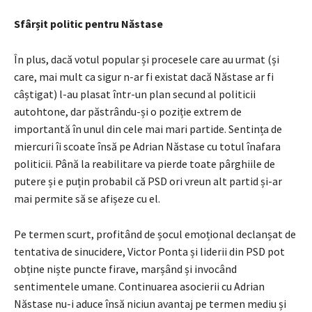
Sfârșit politic pentru Năstase
În plus, dacă votul popular și procesele care au urmat (și
care, mai mult ca sigur n-ar fi existat dacă Năstase ar fi
câștigat) l-au plasat într-un plan secund al politicii
autohtone, dar păstrându-și o poziție extrem de
importantă în unul din cele mai mari partide. Sentința de
miercuri îi scoate însă pe Adrian Năstase cu totul înafara
politicii. Până la reabilitare va pierde toate pârghiile de
putere și e puțin probabil că PSD ori vreun alt partid și-ar
mai permite să se afișeze cu el.
Pe termen scurt, profitând de șocul emoțional declanșat de
tentativa de sinucidere, Victor Ponta și liderii din PSD pot
obține niște puncte firave, marșând și invocând
sentimentele umane. Continuarea asocierii cu Adrian
Năstase nu-i aduce însă niciun avantaj pe termen mediu și