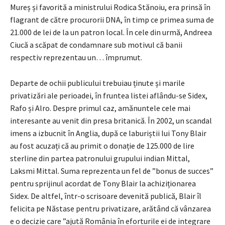
Mureș și favorită a ministrului Rodica Stănoiu, era prinsă în
flagrant de către procurorii DNA, în timp ce primea suma de
21.000 de lei de la un patron local. În cele din urmă, Andreea
Ciucă a scăpat de condamnare sub motivul că banii
respectiv reprezentau un… împrumut.
Departe de ochii publicului trebuiau ținute și marile
privatizări ale perioadei, în fruntea listei aflându-se Sidex,
Rafo și Alro. Despre primul caz, amănuntele cele mai
interesante au venit din presa britanică. În 2002, un scandal
imens a izbucnit în Anglia, după ce laburiștii lui Tony Blair
au fost acuzați că au primit o donație de 125.000 de lire
sterline din partea patronului grupului indian Mittal,
Laksmi Mittal. Suma reprezenta un fel de ”bonus de succes”
pentru sprijinul acordat de Tony Blair la achiziționarea
Sidex. De altfel, într-o scrisoare devenită publică, Blair îl
felicita pe Năstase pentru privatizare, arătând că vânzarea
e o decizie care ”ajută România în eforturile ei de integrare