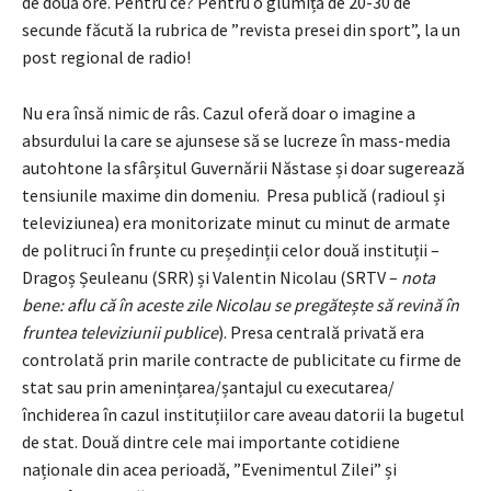
de două ore. Pentru ce? Pentru o glumiță de 20-30 de
secunde făcută la rubrica de ”revista presei din sport”, la un
post regional de radio!
Nu era însă nimic de râs. Cazul oferă doar o imagine a
absurdului la care se ajunsese să se lucreze în mass-media
autohtone la sfârșitul Guvernării Năstase și doar sugerează
tensiunile maxime din domeniu. Presa publică (radioul și
televiziunea) era monitorizate minut cu minut de armate
de politruci în frunte cu președinții celor două instituții –
Dragoș Șeuleanu (SRR) și Valentin Nicolau (SRTV –
nota
bene: aflu că în aceste zile Nicolau se pregătește să revină în
fruntea televiziunii publice
). Presa centrală privată era
controlată prin marile contracte de publicitate cu firme de
stat sau prin amenințarea/șantajul cu executarea/
închiderea în cazul instituțiilor care aveau datorii la bugetul
de stat. Două dintre cele mai importante cotidiene
naționale din acea perioadă, ”Evenimentul Zilei” și