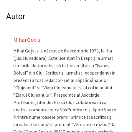
Autor
Mihai Gotiu
Mihai Goțiu s-a născut pe 6 decembrie 1973, la Ilia
(jud. Hunedoara). Este licențiat în Drept și a urmat
cursurile de Jurnalistică la Universitatea ”Babeș-
Bolyai” din Cluj. Scriitor și jurnalist independent (în
prezent) a fost redactor-șef al săptămânalelor
”Clujeanul” și ”Viața Clujeanului” și al cotidianului
”Ziarul Clujeanului”. Președinte al Asociației
Profesioniștilor din Presă Cluj. Colaborează ca
analist-comentator cu VoxPublica.ro și SportVox.ro.
Printre numeroasele premii primite (ca scriitor și
jurnalist) se numără premiul ”Veteran de război” la
Gala ”Green Awards 2011”, pentru seria de articole