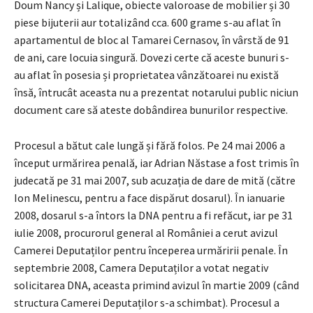
Doum Nancy și Lalique, obiecte valoroase de mobilier și 30
piese bijuterii aur totalizând cca. 600 grame s-au aflat în
apartamentul de bloc al Tamarei Cernasov, în vârstă de 91
de ani, care locuia singură. Dovezi certe că aceste bunuri s-
au aflat în posesia și proprietatea vânzătoarei nu există
însă, întrucât aceasta nu a prezentat notarului public niciun
document care să ateste dobândirea bunurilor respective.
Procesul a bătut cale lungă și fără folos. Pe 24 mai 2006 a
început urmărirea penală, iar Adrian Năstase a fost trimis în
judecată pe 31 mai 2007, sub acuzația de dare de mită (către
Ion Melinescu, pentru a face dispărut dosarul). În ianuarie
2008, dosarul s-a întors la DNA pentru a fi refăcut, iar pe 31
iulie 2008, procurorul general al României a cerut avizul
Camerei Deputaților pentru începerea urmăririi penale. În
septembrie 2008, Camera Deputaților a votat negativ
solicitarea DNA, aceasta primind avizul în martie 2009 (când
structura Camerei Deputaților s-a schimbat). Procesul a