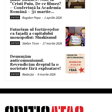
“Cristi Puiu, De ce filmez?
– Conferință la Academia
Română – 31 martie...
Bogdan Popa
-
1 aprilie 2026
ENTER
Futurism-ul fortărețelor
ca fațadă a capitalului
monopolist: Muskismul
Stefan Tiron
-
17 martie 2026
ENTER
Denunțăm
anticomunismul.
Revendicăm dreptul la o
societate fără exploatare!
Redacția
-
9 martie 2026
ENTER