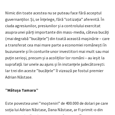
Nimic din toate acestea nu se puteau face fără acceptul
guvernanților. Și, se înțelege, fără ”cotizația” aferentă. În
ciuda agresiunilor, presiunilor și a controlului exercitat
asupra unei părți importante din mass-media, câteva bucăți
(mai degrabă ”bucățele”) din toată această mașinărie – care
a transferat cea mai mare parte a economiei românești în
buzunarele și în conturile unor investitori mai mult sau mai
puțin serioși, precum și a acoliților lor români – au ieșit la
suprafață. Iar unele au ajuns și în instanțele judecătorești.
Iar trei din aceste ”bucățele” îl vizează pe fostul premier
Adrian Năstase.
”Mătușa Tamara”
Este povestea unei ”moșteniri” de 400.000 de dolari pe care
soția lui Adrian Năstase, Dana Năstase, ar fi primit-o din