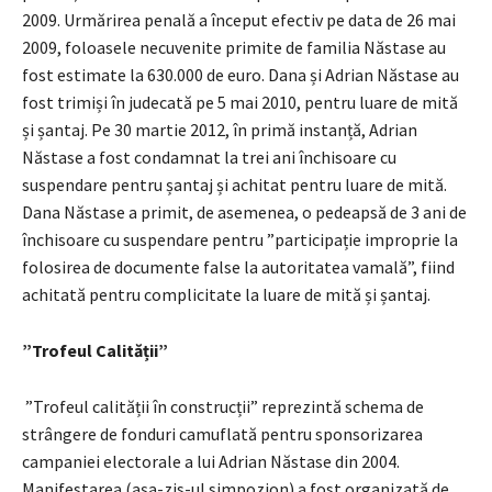
2009. Urmărirea penală a început efectiv pe data de 26 mai
2009, foloasele necuvenite primite de familia Năstase au
fost estimate la 630.000 de euro. Dana și Adrian Năstase au
fost trimiși în judecată pe 5 mai 2010, pentru luare de mită
și șantaj. Pe 30 martie 2012, în primă instanță, Adrian
Năstase a fost condamnat la trei ani închisoare cu
suspendare pentru șantaj și achitat pentru luare de mită.
Dana Năstase a primit, de asemenea, o pedeapsă de 3 ani de
închisoare cu suspendare pentru ”participație improprie la
folosirea de documente false la autoritatea vamală”, fiind
achitată pentru complicitate la luare de mită și șantaj.
”Trofeul Calității”
”Trofeul calității în construcții” reprezintă schema de
strângere de fonduri camuflată pentru sponsorizarea
campaniei electorale a lui Adrian Năstase din 2004.
Manifestarea (așa-zis-ul simpozion) a fost organizată de