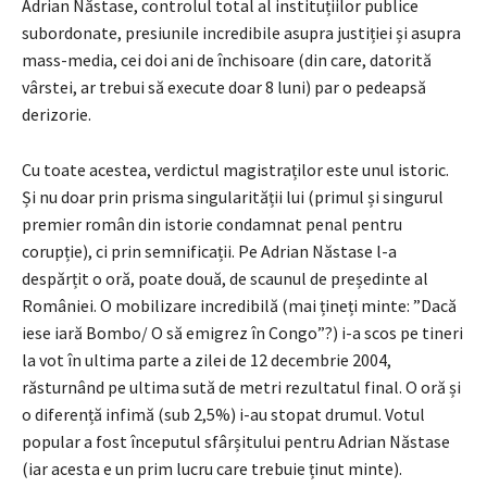
Adrian Năstase, controlul total al instituțiilor publice
subordonate, presiunile incredibile asupra justiției și asupra
mass-media, cei doi ani de închisoare (din care, datorită
vârstei, ar trebui să execute doar 8 luni) par o pedeapsă
derizorie.
Cu toate acestea, verdictul magistraților este unul istoric.
Și nu doar prin prisma singularității lui (primul și singurul
premier român din istorie condamnat penal pentru
corupție), ci prin semnificații. Pe Adrian Năstase l-a
despărțit o oră, poate două, de scaunul de președinte al
României. O mobilizare incredibilă (mai țineți minte: ”Dacă
iese iară Bombo/ O să emigrez în Congo”?) i-a scos pe tineri
la vot în ultima parte a zilei de 12 decembrie 2004,
răsturnând pe ultima sută de metri rezultatul final. O oră și
o diferență infimă (sub 2,5%) i-au stopat drumul. Votul
popular a fost începutul sfârșitului pentru Adrian Năstase
(iar acesta e un prim lucru care trebuie ținut minte).