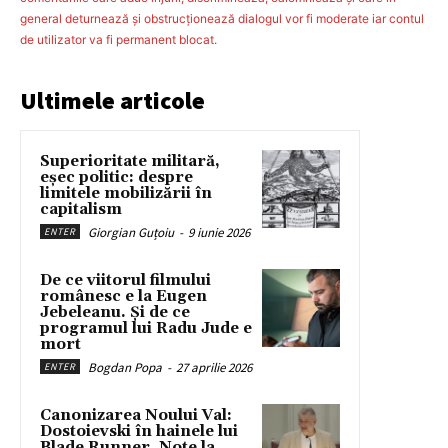
general deturnează şi obstrucţionează dialogul vor fi moderate iar contul
de utilizator va fi permanent blocat.
Ultimele articole
Superioritate militară,
eșec politic: despre
limitele mobilizării în
capitalism
Giorgian Guțoiu
-
9 iunie 2026
ENTER
De ce viitorul filmului
românesc e la Eugen
Jebeleanu. Și de ce
programul lui Radu Jude e
mort
Bogdan Popa
-
27 aprilie 2026
ENTER
Canonizarea Noului Val:
Dostoievski în hainele lui
Blade Runner. Note la