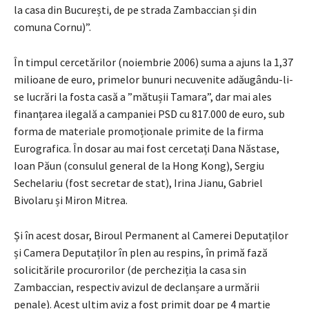
la casa din București, de pe strada Zambaccian și din
comuna Cornu)”.
În timpul cercetărilor (noiembrie 2006) suma a ajuns la 1,37
milioane de euro, primelor bunuri necuvenite adăugându-li-
se lucrări la fosta casă a ”mătușii Tamara”, dar mai ales
finanțarea ilegală a campaniei PSD cu 817.000 de euro, sub
forma de materiale promoționale primite de la firma
Eurografica. În dosar au mai fost cercetați Dana Năstase,
Ioan Păun (consulul general de la Hong Kong), Sergiu
Sechelariu (fost secretar de stat), Irina Jianu, Gabriel
Bivolaru și Miron Mitrea.
Și în acest dosar, Biroul Permanent al Camerei Deputaților
și Camera Deputaților în plen au respins, în primă fază
solicitările procurorilor (de percheziția la casa sin
Zambaccian, respectiv avizul de declanșare a urmării
penale). Acest ultim aviz a fost primit doar pe 4 martie