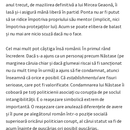
anul trecut, de mazilirea definitivă a lui Mircea Geaonă, îi
lasă și-i asigură mână liberă în partid. Ponta nu ar fi putut
să se ridice împotriva propriului său mentor (implicit, nici
împotriva protejaților lui). Acum se poate elibera de balast
și nu mai are nicio scuză dacă nu o face.
Cel mai mult pot câștiga însă românii. În primul rând
încredere. Dacă s-a ajuns ca un personaj precum Năstase (pe
marginea căruia chiar și dacă glumeai riscai să fi sancționat
nu cu mult timp în urmă) a ajuns să fie condamnat, atunci
înseamnă că orice e posibil. Că
establishmentul
are fisuri
serioase, care pot fi valorificate. Condamnarea lui Năstase îi
coboară pe toți politicienii asociați cu corupția de pe soclul
intangibilității. E o reașezare simbolică extrem de
importantă. O reașezare care anulează diferențele de avere
și îl pune pe alegătorul român într-o poziție socială
superioară oricărui politician corupt, al cărui statut va fi de
acum înainte de pușcăriaș ori posibil pușcăriaș..