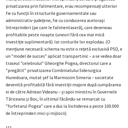
privatizarea prin falimentare, erau recompensați ulterior
fie cu funcții în structurile guvernamentale sau
administrativ-județene, fie cu conducerea acelorași
întreprinderi (pe care le falimentaseră), care deveneau
profitabile peste noapte (uneori fără cea mai mică
investiție suplimentară). Iar conturile lor explodau. (O
mențiune necesară: schema nu este o rețetă exclusivă PSD, e
un ”model de succes” aplicat transpartinic – a se vedea doar
traseul ”celebrului” Gheorghe Pogea, directorul care a
”pregătit” privatizarea Combinatului Siderurgica
Hunedoara, mutat șef la Marmosim Simeria – societate
devenită profitabilă fără investiții majore după cumpărarea
ei de către Adriean Videanu – și apoi ministru în Guvernele
Tăriceanu și Boc, în ultimul făcându-se remarcat cu
”forfetarul Pogea” care a dus la închiderea a peste 100.000
de întreprinderi mici și mijlocii).
***