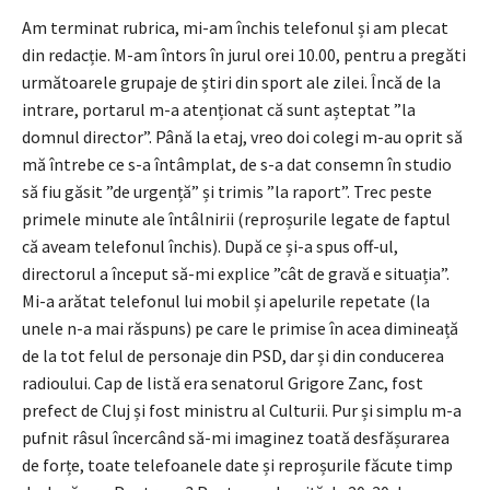
Am terminat rubrica, mi-am închis telefonul și am plecat
din redacție. M-am întors în jurul orei 10.00, pentru a pregăti
următoarele grupaje de știri din sport ale zilei. Încă de la
intrare, portarul m-a atenționat că sunt așteptat ”la
domnul director”. Până la etaj, vreo doi colegi m-au oprit să
mă întrebe ce s-a întâmplat, de s-a dat consemn în studio
să fiu găsit ”de urgență” și trimis ”la raport”. Trec peste
primele minute ale întâlnirii (reproșurile legate de faptul
că aveam telefonul închis). După ce și-a spus off-ul,
directorul a început să-mi explice ”cât de gravă e situația”.
Mi-a arătat telefonul lui mobil și apelurile repetate (la
unele n-a mai răspuns) pe care le primise în acea dimineață
de la tot felul de personaje din PSD, dar și din conducerea
radioului. Cap de listă era senatorul Grigore Zanc, fost
prefect de Cluj și fost ministru al Culturii. Pur și simplu m-a
pufnit râsul încercând să-mi imaginez toată desfășurarea
de forțe, toate telefoanele date și reproșurile făcute timp