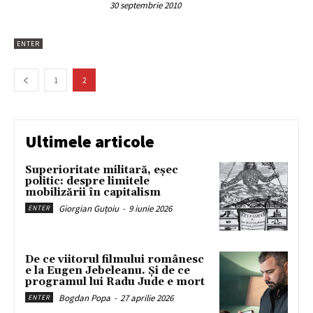
30 septembrie 2010
ENTER
1
2
Ultimele articole
Superioritate militară, eșec
politic: despre limitele
mobilizării în capitalism
Giorgian Guțoiu
-
9 iunie 2026
ENTER
De ce viitorul filmului românesc
e la Eugen Jebeleanu. Și de ce
programul lui Radu Jude e mort
Bogdan Popa
-
27 aprilie 2026
ENTER