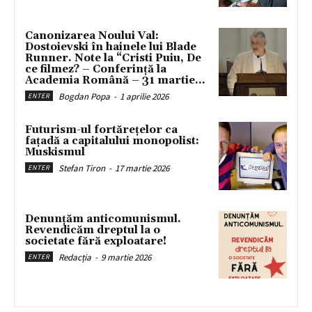
Canonizarea Noului Val:
Dostoievski în hainele lui Blade
Runner. Note la “Cristi Puiu, De
ce filmez? – Conferință la
Academia Română – 31 martie...
Bogdan Popa
-
1 aprilie 2026
ENTER
Futurism-ul fortărețelor ca
fațadă a capitalului monopolist:
Muskismul
Stefan Tiron
-
17 martie 2026
ENTER
Denunțăm anticomunismul.
Revendicăm dreptul la o
societate fără exploatare!
Redacția
-
9 martie 2026
ENTER