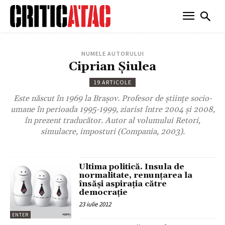
NUMELE AUTORULUI
Ciprian Șiulea
19 ARTICOLE
Este născut în 1969 la Braşov. Profesor de ştiinţe socio-
umane în perioada 1995-1999, ziarist între 2004 şi 2008,
în prezent traducător. Autor al volumului Retori,
simulacre, imposturi (Compania, 2003).
Ultima politică. Insula de
normalitate, renunţarea la
însăşi aspiraţia către
democraţie
23 iulie 2012
ENTER