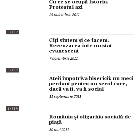
Cu ce se ocupă Istoria.
Protestul azi
29 noiembrie 2011
ENTER
Cîţi sîntem şi ce facem.
Recenzarea într-un stat
evanescent
7 noiembrie 2011
ENTER
Ateii împotriva bisericii: un meci
perdant pentru un secol care,
dacă va fi, va fi social
11 septembrie 2011
ENTER
România şi oligarhia socială de
piaţă
30 mai 2011