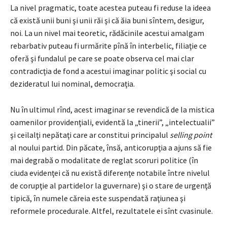
La nivel pragmatic, toate acestea puteau fi reduse la ideea
că există unii buni şi unii răi şi că ăia buni sîntem, desigur,
noi. La un nivel mai teoretic, rădăcinile acestui amalgam
rebarbativ puteau fi urmărite pînă în interbelic, filiaţie ce
oferă şi fundalul pe care se poate observa cel mai clar
contradicţia de fond a acestui imaginar politic şi social cu
dezideratul lui nominal, democraţia.
Nu în ultimul rînd, acest imaginar se revendică de la mistica
oamenilor providenţiali, evidentă la „tinerii”, „intelectualii”
şi ceilalţi nepătaţi care ar constitui principalul
selling point
al noului partid. Din păcate, însă, anticorupţia a ajuns să fie
mai degrabă o modalitate de reglat scoruri politice (în
ciuda evidenţei că nu există diferenţe notabile între nivelul
de corupţie al partidelor la guvernare) şi o stare de urgenţă
tipică, în numele căreia este suspendată raţiunea şi
reformele procedurale. Altfel, rezultatele ei sînt cvasinule.