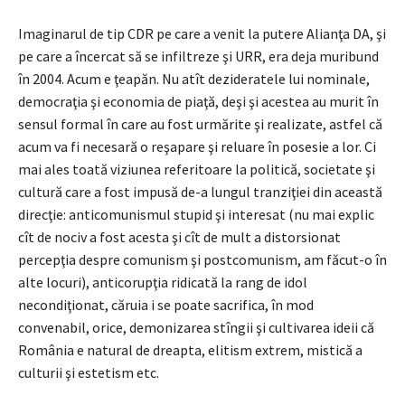
Imaginarul de tip CDR pe care a venit la putere Alianţa DA, şi
pe care a încercat să se infiltreze şi URR, era deja muribund
în 2004. Acum e ţeapăn. Nu atît dezideratele lui nominale,
democraţia şi economia de piaţă, deşi şi acestea au murit în
sensul formal în care au fost urmărite şi realizate, astfel că
acum va fi necesară o reşapare şi reluare în posesie a lor. Ci
mai ales toată viziunea referitoare la politică, societate şi
cultură care a fost impusă de-a lungul tranziţiei din această
direcţie: anticomunismul stupid şi interesat (nu mai explic
cît de nociv a fost acesta şi cît de mult a distorsionat
percepţia despre comunism şi postcomunism, am făcut-o în
alte locuri), anticorupţia ridicată la rang de idol
necondiţionat, căruia i se poate sacrifica, în mod
convenabil, orice, demonizarea stîngii şi cultivarea ideii că
România e natural de dreapta, elitism extrem, mistică a
culturii şi estetism etc.