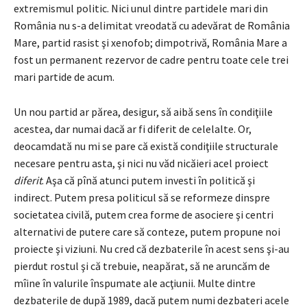
extremismul politic. Nici unul dintre partidele mari din
România nu s-a delimitat vreodată cu adevărat de România
Mare, partid rasist şi xenofob; dimpotrivă, România Mare a
fost un permanent rezervor de cadre pentru toate cele trei
mari partide de acum.
Un nou partid ar părea, desigur, să aibă sens în condiţiile
acestea, dar numai dacă ar fi diferit de celelalte. Or,
deocamdată nu mi se pare că există condiţiile structurale
necesare pentru asta, şi nici nu văd nicăieri acel proiect
diferit
. Aşa că pînă atunci putem investi în politică şi
indirect. Putem presa politicul să se reformeze dinspre
societatea civilă, putem crea forme de asociere şi centri
alternativi de putere care să conteze, putem propune noi
proiecte şi viziuni. Nu cred că dezbaterile în acest sens şi-au
pierdut rostul şi că trebuie, neapărat, să ne aruncăm de
mîine în valurile înspumate ale acţiunii. Multe dintre
dezbaterile de după 1989, dacă putem numi dezbateri acele