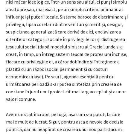
nici măcar ideologice, într-un sens sau altul, ci pur şi simplu
aleatoare sau, mai exact, pe un simplu criteriu animalic al
influenţei şi puterii locale. Sisteme baroce de discriminare şi
privilegii, lipsa corelării dintre venituri şi merit şi, desigur,
suspiciunea generalizată care derivă de aici, enclavizarea
diferitelor categorii sociale în privilegiile lor şi distrugerea
ţesutului social (după modelul sinistru al Greciei, unde s-a
creat, în timp, un întreg sistem feudal de profesiuni închise,
fiecare cu privilegiile ei, a căror dobîndire şi întreţinere e
plătită cu un război social permanent şi cu costuri
economice uriaşe). Pe scurt, agenda esenţială pentru
următoarea perioadă s-ar putea sintetiza prin crearea de
coeziune în jurul unui proiect cît mai larg acceptat şi a unor
valori comune.
Avem un stat încropit pe fugă, aşa cum s-a putut, la care
mai e mult de lucrat. Sigur, pentru asta e nevoie de decizie
politică, dar nu neapărat de crearea unui nou partid acum.