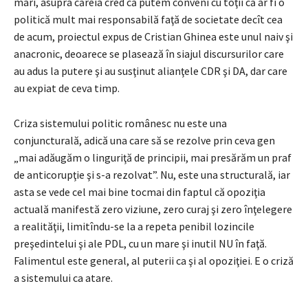
mari, asupra căreia cred că putem conveni cu toţii că ar fi o
politică mult mai responsabilă faţă de societate decît cea
de acum, proiectul expus de Cristian Ghinea este unul naiv şi
anacronic, deoarece se plasează în siajul discursurilor care
au adus la putere şi au susţinut alianţele CDR şi DA, dar care
au expiat de ceva timp.
Criza sistemului politic românesc nu este una
conjuncturală, adică una care să se rezolve prin ceva gen
„mai adăugăm o linguriţă de principii, mai presărăm un praf
de anticorupţie şi s-a rezolvat”. Nu, este una structurală, iar
asta se vede cel mai bine tocmai din faptul că opoziţia
actuală manifestă zero viziune, zero curaj şi zero înţelegere
a realităţii, limitîndu-se la a repeta penibil lozincile
preşedintelui şi ale PDL, cu un mare şi inutil NU în faţă.
Falimentul este general, al puterii ca şi al opoziţiei. E o criză
a sistemului ca atare.