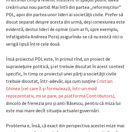
creării unui nou partid. Mai întîi din partea „reformiştilor”
PDL, apoi din partea unor lideri ai societăţii civile. Prefer să
discut separat despre acesta din urmă, deşi conexiunea este
evidentă, destui lideri de opinie (cum ar fi, spre exemplu,
infatigabila Andreea Pora) asigurîndu-se că nu există nici o
verigă lipsă între cele două.
Însă proiectul PDL este, în primul rînd, un proiect de
supravieţuire politică, şi el trebuie discutat în acest context
specific, în timp ce proiectul unei părţi a societăţii civile
trebuie discutat, într-adevăr, aşa cum susţine
Cristian
Ghinea (cel care îl şi formulează, într-un mod
reprezentativ, mi se pare, pe platforma Contributors),
dincolo de frenezia pro şi anti Băsescu, pentru că miza lui
este mai mare decît situaţia actualei guvernări.
Problema e, însă, că exact din perspectiva acestei mize mai