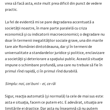
vrea să facă asta, este mult prea dificil din punct de vedere
practic.
La fel de evidentă mi se pare degradarea accentuată a
societăţii noastre, în mare parte paralelă cu criza
economică şi cu indicatorii macroeconomici; o degradare nu
doar în termenii inegalităţilor sociale grave, una din marile
tare ale României dintotdeauna, dar şi în termeni de
universalitate a standardelor juridice şi politice, enclavizare
a societăţii şi deteriorare a spaţiului public. Această situaţie
impune o schimbare profundă, una care nu trebuie să fie în
primul rînd rapidă, ci în primul rînd durabilă.
Simplu: noi, cei buni – ei, ce răi
Sigur, reacţia automată (şi normală) la cele de mai sus este:
asta e situaţia, facem ce putem etc. E adevărat, situaţia are
limitările ei drastice. Dar asta nu înseamnă că nu putem