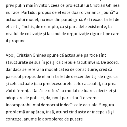
privi puţin mai în viitor, ceea ce proiectul lui Cristian Ghinea
nu face. Partidul propus de el este doar o variantă „bună” a
actualului model, nu iese din paradigmă. Ar fi exact la fel de
elitist şi închis, de exemplu, ca şi partidele existente, la
nivelul de cotizaţie şi la tipul de organizaţie rigorist pe care
îl propune.
Apoi, Cristian Ghinea spune că actualele partide sînt
structurate de sus în jos şi că trebuie făcut invers. De acord,
dar dacă se referă la modalitatea de constituire, cred că
partidul propus de el ar fi la fel de descendent şi de rigid ca
şi cele actuale (sau predecesoarele celor actuale), nu prea
văd diferenţa. Dacă se referă la modul de luare a deciziei şi
adoptare de politici, da, noul partid ar fi o vreme
incomparabil mai democratic decît cele actuale. Singura
problemă ar apărea, însă, atunci cînd asta ar începe să şi
conteze, anume la apropierea de putere.