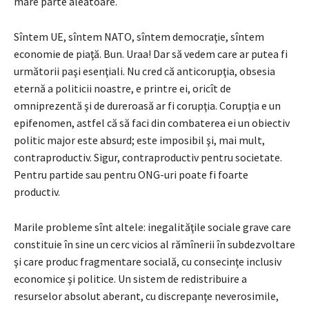
mare parte aleatoare.
Sîntem UE, sîntem NATO, sîntem democraţie, sîntem
economie de piaţă. Bun. Uraa! Dar să vedem care ar putea fi
următorii paşi esenţiali. Nu cred că anticorupţia, obsesia
eternă a politicii noastre, e printre ei, oricît de
omniprezentă şi de dureroasă ar fi corupţia. Corupţia e un
epifenomen, astfel că să faci din combaterea ei un obiectiv
politic major este absurd; este imposibil şi, mai mult,
contraproductiv. Sigur, contraproductiv pentru societate.
Pentru partide sau pentru ONG-uri poate fi foarte
productiv.
Marile probleme sînt altele: inegalităţile sociale grave care
constituie în sine un cerc vicios al rămînerii în subdezvoltare
şi care produc fragmentare socială, cu consecinţe inclusiv
economice şi politice. Un sistem de redistribuire a
resurselor absolut aberant, cu discrepanţe neverosimile,