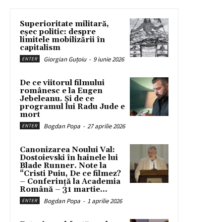
Superioritate militară,
eșec politic: despre
limitele mobilizării în
capitalism
Giorgian Guțoiu
-
9 iunie 2026
ENTER
De ce viitorul filmului
românesc e la Eugen
Jebeleanu. Și de ce
programul lui Radu Jude e
mort
Bogdan Popa
-
27 aprilie 2026
ENTER
Canonizarea Noului Val:
Dostoievski în hainele lui
Blade Runner. Note la
“Cristi Puiu, De ce filmez?
– Conferință la Academia
Română – 31 martie...
Bogdan Popa
-
1 aprilie 2026
ENTER