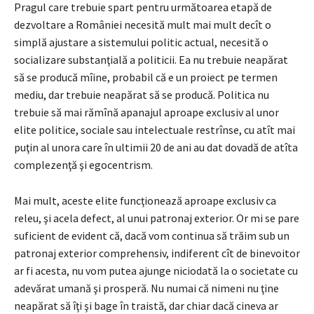
Pragul care trebuie spart pentru următoarea etapă de
dezvoltare a României necesită mult mai mult decît o
simplă ajustare a sistemului politic actual, necesită o
socializare substanţială a politicii. Ea nu trebuie neapărat
să se producă mîine, probabil că e un proiect pe termen
mediu, dar trebuie neapărat să se producă. Politica nu
trebuie să mai rămînă apanajul aproape exclusiv al unor
elite politice, sociale sau intelectuale restrînse, cu atît mai
puţin al unora care în ultimii 20 de ani au dat dovadă de atîta
complezenţă şi egocentrism.
Mai mult, aceste elite funcţionează aproape exclusiv ca
releu, şi acela defect, al unui patronaj exterior. Or mi se pare
suficient de evident că, dacă vom continua să trăim sub un
patronaj exterior comprehensiv, indiferent cît de binevoitor
ar fi acesta, nu vom putea ajunge niciodată la o societate cu
adevărat umană şi prosperă. Nu numai că nimeni nu ţine
neapărat să îţi şi bage în traistă, dar chiar dacă cineva ar