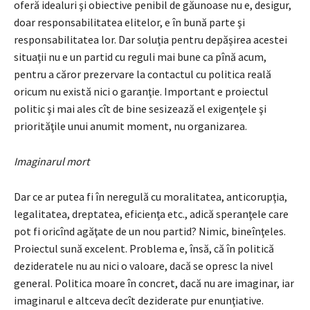
oferă idealuri şi obiective penibil de găunoase nu e, desigur,
doar responsabilitatea elitelor, e în bună parte şi
responsabilitatea lor. Dar soluţia pentru depăşirea acestei
situaţii nu e un partid cu reguli mai bune ca pînă acum,
pentru a căror prezervare la contactul cu politica reală
oricum nu există nici o garanţie. Important e proiectul
politic şi mai ales cît de bine sesizează el exigenţele şi
priorităţile unui anumit moment, nu organizarea.
Imaginarul mort
Dar ce ar putea fi în neregulă cu moralitatea, anticorupţia,
legalitatea, dreptatea, eficienţa etc., adică speranţele care
pot fi oricînd agăţate de un nou partid? Nimic, bineînţeles.
Proiectul sună excelent. Problema e, însă, că în politică
dezideratele nu au nici o valoare, dacă se opresc la nivel
general. Politica moare în concret, dacă nu are imaginar, iar
imaginarul e altceva decît deziderate pur enunţiative.