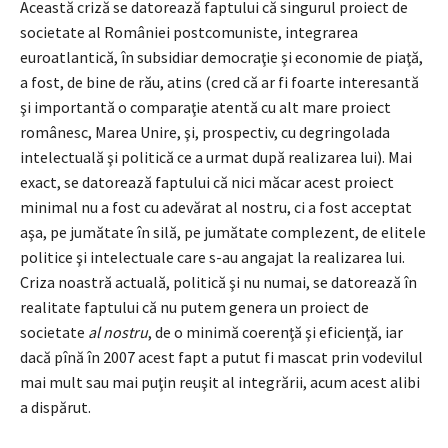
Această criză se datorează faptului că singurul proiect de
societate al României postcomuniste, integrarea
euroatlantică, în subsidiar democraţie şi economie de piaţă,
a fost, de bine de rău, atins (cred că ar fi foarte interesantă
şi importantă o comparaţie atentă cu alt mare proiect
românesc, Marea Unire, şi, prospectiv, cu degringolada
intelectuală şi politică ce a urmat după realizarea lui). Mai
exact, se datorează faptului că nici măcar acest proiect
minimal nu a fost cu adevărat al nostru, ci a fost acceptat
aşa, pe jumătate în silă, pe jumătate complezent, de elitele
politice şi intelectuale care s-au angajat la realizarea lui.
Criza noastră actuală, politică şi nu numai, se datorează în
realitate faptului că nu putem genera un proiect de
societate
al nostru
, de o minimă coerenţă şi eficienţă, iar
dacă pînă în 2007 acest fapt a putut fi mascat prin vodevilul
mai mult sau mai puţin reuşit al integrării, acum acest alibi
a dispărut.