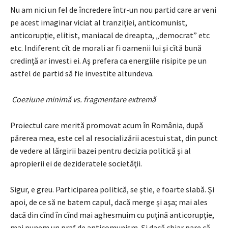
Nu am nici un fel de încredere într-un nou partid care ar veni
pe acest imaginar viciat al tranziţiei, anticomunist,
anticorupţie, elitist, maniacal de dreapta, „democrat” etc
etc. Indiferent cît de morali ar fi oamenii lui şi cîtă bună
credinţă ar investi ei. Aş prefera ca energiile risipite pe un
astfel de partid să fie investite altundeva.
Coeziune minimă vs. fragmentare extremă
Proiectul care merită promovat acum în România, după
părerea mea, este cel al resocializării acestui stat, din punct
de vedere al lărgirii bazei pentru decizia politică şi al
apropierii ei de dezideratele societăţii.
Sigur, e greu. Participarea politică, se ştie, e foarte slabă. Şi
apoi, de ce să ne batem capul, dacă merge şi aşa; mai ales
dacă din cînd în cînd mai aghesmuim cu puţină anticorupţie,
mai punem un praf de anticomunism. Şi dacă chiar pare că