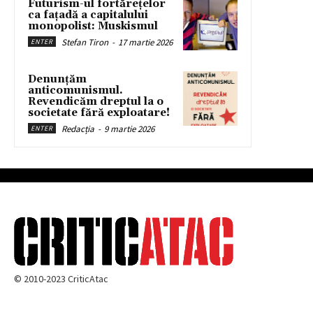
Futurism-ul fortărețelor
ca fațadă a capitalului
monopolist: Muskismul
Stefan Tiron
-
17 martie 2026
ENTER
Denunțăm
anticomunismul.
Revendicăm dreptul la o
societate fără exploatare!
Redacția
-
9 martie 2026
ENTER
© 2010-2023 CriticAtac