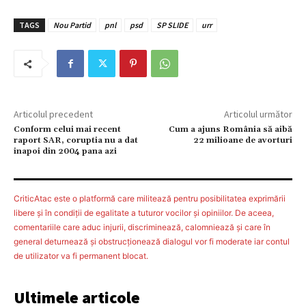
TAGS
Nou Partid
pnl
psd
SP SLIDE
urr
Articolul precedent
Articolul următor
Conform celui mai recent
Cum a ajuns România să aibă
raport SAR, coruptia nu a dat
22 milioane de avorturi
inapoi din 2004 pana azi
CriticAtac este o platformă care militează pentru posibilitatea exprimării
libere şi în condiţii de egalitate a tuturor vocilor şi opiniilor. De aceea,
comentariile care aduc injurii, discriminează, calomniează şi care în
general deturnează şi obstrucţionează dialogul vor fi moderate iar contul
de utilizator va fi permanent blocat.
Ultimele articole