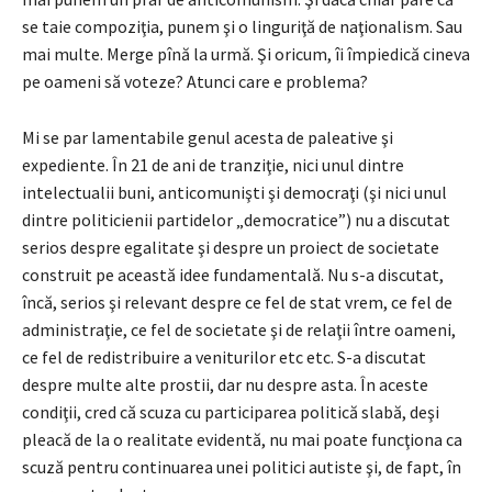
se taie compoziţia, punem şi o linguriţă de naţionalism. Sau
mai multe. Merge pînă la urmă. Şi oricum, îi împiedică cineva
pe oameni să voteze? Atunci care e problema?
Mi se par lamentabile genul acesta de paleative şi
expediente. În 21 de ani de tranziţie, nici unul dintre
intelectualii buni, anticomunişti şi democraţi (şi nici unul
dintre politicienii partidelor „democratice”) nu a discutat
serios despre egalitate şi despre un proiect de societate
construit pe această idee fundamentală. Nu s-a discutat,
încă, serios şi relevant despre ce fel de stat vrem, ce fel de
administraţie, ce fel de societate şi de relaţii între oameni,
ce fel de redistribuire a veniturilor etc etc. S-a discutat
despre multe alte prostii, dar nu despre asta. În aceste
condiţii, cred că scuza cu participarea politică slabă, deşi
pleacă de la o realitate evidentă, nu mai poate funcţiona ca
scuză pentru continuarea unei politici autiste şi, de fapt, în