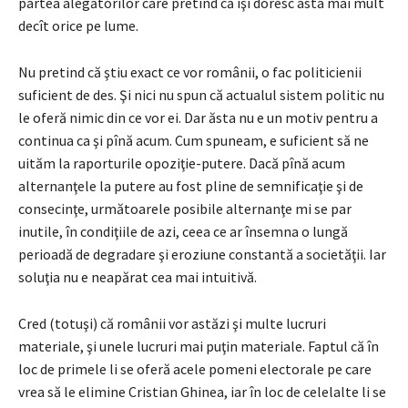
partea alegătorilor care pretind că îşi doresc asta mai mult
decît orice pe lume.
Nu pretind că ştiu exact ce vor românii, o fac politicienii
suficient de des. Şi nici nu spun că actualul sistem politic nu
le oferă nimic din ce vor ei. Dar ăsta nu e un motiv pentru a
continua ca şi pînă acum. Cum spuneam, e suficient să ne
uităm la raporturile opoziţie-putere. Dacă pînă acum
alternanţele la putere au fost pline de semnificaţie şi de
consecinţe, următoarele posibile alternanţe mi se par
inutile, în condiţiile de azi, ceea ce ar însemna o lungă
perioadă de degradare şi eroziune constantă a societăţii. Iar
soluţia nu e neapărat cea mai intuitivă.
Cred (totuşi) că românii vor astăzi şi multe lucruri
materiale, şi unele lucruri mai puţin materiale. Faptul că în
loc de primele li se oferă acele pomeni electorale pe care
vrea să le elimine Cristian Ghinea, iar în loc de celelalte li se