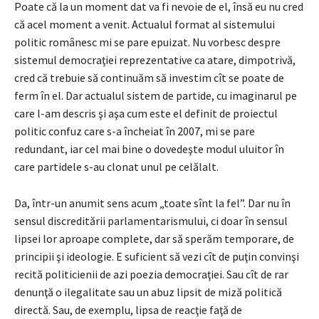
Poate că la un moment dat va fi nevoie de el, însă eu nu cred
că acel moment a venit. Actualul format al sistemului
politic românesc mi se pare epuizat. Nu vorbesc despre
sistemul democraţiei reprezentative ca atare, dimpotrivă,
cred că trebuie să continuăm să investim cît se poate de
ferm în el. Dar actualul sistem de partide, cu imaginarul pe
care l-am descris şi aşa cum este el definit de proiectul
politic confuz care s-a încheiat în 2007, mi se pare
redundant, iar cel mai bine o dovedeşte modul uluitor în
care partidele s-au clonat unul pe celălalt.
Da, într-un anumit sens acum „toate sînt la fel”. Dar nu în
sensul discreditării parlamentarismului, ci doar în sensul
lipsei lor aproape complete, dar să sperăm temporare, de
principii şi ideologie. E suficient să vezi cît de puţin convinşi
recită politicienii de azi poezia democraţiei. Sau cît de rar
denunţă o ilegalitate sau un abuz lipsit de miză politică
directă. Sau, de exemplu, lipsa de reacţie faţă de