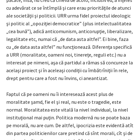
cu adevărat ce se întîmplă şi care erau priorităţile de atunci
ale societăţii şi politicii. URR urma fidel proiectul ideologic
şi politic al „opoziţiei democratice” (plus intelectualitatea
„cea bună”), adică anticomunism, anticorupţie, liberalizare,
legalitate etc, numai că „de data asta altfel”. Ei bine, faza
cu „de data asta altfel” nu funcţionează. Diferenţa specifică
a URR (moralitate, oameni noi, tinereţe, reguli etc.) nu a
interesat pe nimeni, aşa că partidul a rămas să concureze la
acelaşi proiect şi în aceleaşi condiţii cu îmbătrîniţii în rele,
drept pentru care a fost nu învins, ci aneantizat.
Faptul că pe oameni nu îi interesează acest plus de
moralitate şamd, fie el şi real, nu este o tragedie, este
normal. Moralitatea este vitală la nivel individual, la nivel
instituţional mai puţin. Politica modernă nu se poate baza
pe morală, nu are cum. De altfel, ipocrizia este evidentă atît
din partea politicienilor care pretind că sînt morali, cît şi de