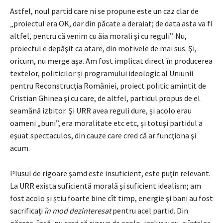
Astfel, noul partid care ni se propune este un caz clar de
„proiectul era OK, dar din păcate a deraiat; de data asta va fi
altfel, pentru că venim cu ăia morali şi cu reguli”. Nu,
proiectul e depăşit ca atare, din motivele de mai sus. Şi,
oricum, nu merge aşa. Am fost implicat direct în producerea
textelor, politicilor şi programului ideologic al Uniunii
pentru Reconstrucţia României, proiect politic amintit de
Cristian Ghinea şi cu care, de altfel, partidul propus de el
seamănă izbitor. Şi URR avea reguli dure, şi acolo erau
oameni „buni”, era moralitate etc etc, şi totuşi partidul a
eşuat spectaculos, din cauze care cred că ar funcţiona şi
acum.
Plusul de rigoare şamd este insuficient, este puţin relevant.
La URR exista suficientă morală şi suficient idealism; am
fost acolo şi ştiu foarte bine cît timp, energie şi bani au fost
sacrificaţi
în mod dezinteresat
pentru acel partid. Din
păcate, însă, nu cred că cineva de acolo, inclusiv eu, a înţeles