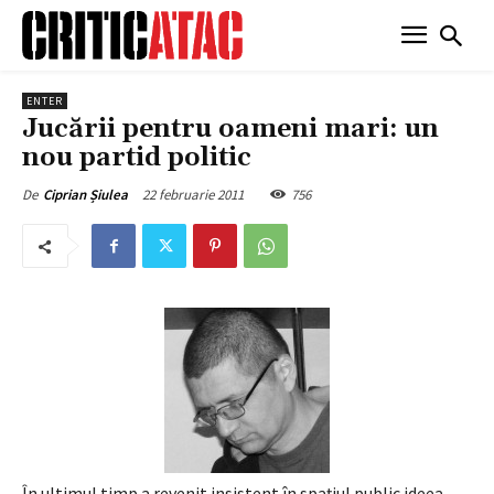
ENTER
Jucării pentru oameni mari: un
nou partid politic
22 februarie 2011
756
De
Ciprian Șiulea
În ultimul timp a revenit insistent în spaţiul public ideea