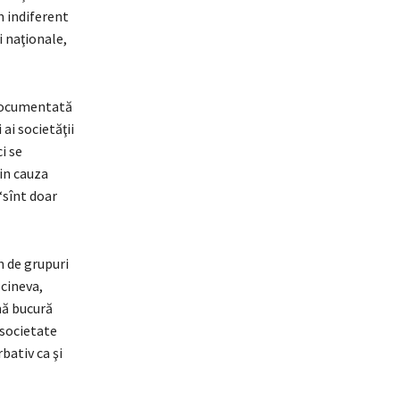
m indiferent
i naţionale,
e documentată
i ai societăţii
i se
din cauza
“sînt doar
n de grupuri
 cineva,
mă bucură
 societate
bativ ca şi