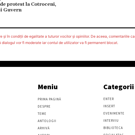
de protest la Cotroceni,
si Guvern
 şi în condiţii de egalitate a tuturor vocilor şi opiniilor. De aceea, comentariile car
ialogul vor fi moderate iar contul de utilizator va fi permanent blocat.
Meniu
Categorii
ENTER
PRIMA PAGINĂ
INSERT
DESPRE
EVENIMENTE
TEME
INTERVIU
ANTOLOGII
BIBLIOTECA
ARHIVĂ