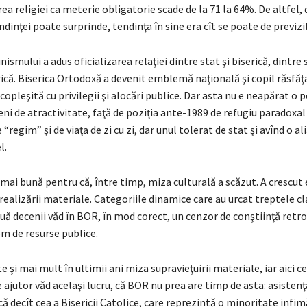
rea religiei ca meterie obligatorie scade de la 71 la 64%. De altfel,
inţei poate surprinde, tendinţa în sine era cît se poate de previzib
smului a adus oficializarea relaţiei dintre stat şi biserică, dintre
erică. Biserica Ortodoxă a devenit emblemă naţională şi copil răsfăţ
 copleşită cu privilegii şi alocări publice. Dar asta nu e neapărat o 
ni de atractivitate, faţă de poziţia ante-1989 de refugiu paradoxal a
 “regim” şi de viaţa de zi cu zi, dar unul tolerat de stat şi avînd o al
l.
 mai bună pentru că, între timp, miza culturală a scăzut. A crescut
ealizării materiale. Categoriile dinamice care au urcat treptele cla
uă decenii văd în BOR, în mod corect, un cenzor de conştiinţă retro
m de resurse publice.
 şi mai mult în ultimii ani miza supravieţuirii materiale, iar aici ce
 ajutor văd acelaşi lucru, că BOR nu prea are timp de asta: asistenţ
 decît cea a Bisericii Catolice, care reprezintă o minoritate infim