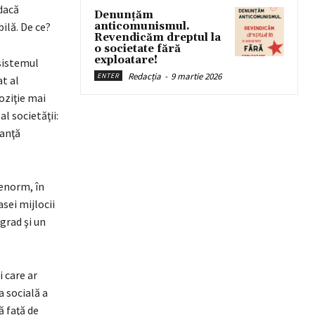
 dacă
Denunțăm
ilă. De ce?
anticomunismul.
Revendicăm dreptul la
o societate fără
exploatare!
 sistemul
Redacția
-
9 martie 2026
ENTER
at al
poziţie mai
l societăţii:
ianţă
 enorm, în
sei mijlocii
grad şi un
i care ar
a socială a
ă faţă de