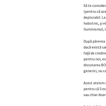
Să te consider
(pentru că ace
deplorabil. La
habotnic, şi 
iluminismul, i
După părerea 
dacă există sa
faţă de credi
pentru noi, e
discutarea BOR 
generici, nu c
Acest ateism r
pentru că îi e
sau chiar doar