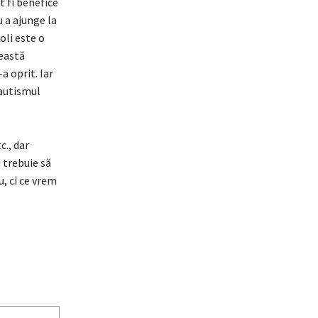
 fi benefice
u a ajunge la
oli este o
ceastă
a oprit. Iar
 autismul
c., dar
 trebuie să
, ci ce vrem