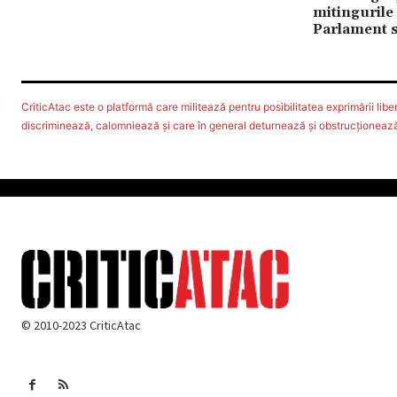
mitingurile 
Parlament 
CriticAtac este o platformă care militează pentru posibilitatea exprimării libere
discriminează, calomniează şi care în general deturnează şi obstrucţionează d
© 2010-2023 CriticAtac