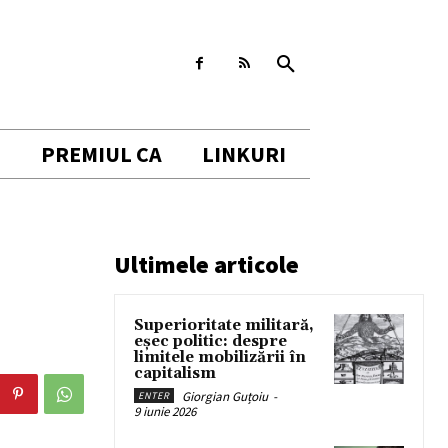
I
PREMIUL CA
LINKURI
Ultimele articole
Superioritate militară,
eșec politic: despre
limitele mobilizării în
capitalism
Giorgian Guțoiu
-
ENTER
9 iunie 2026