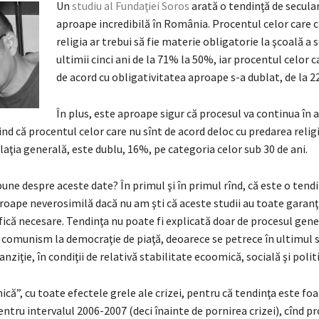
Un
studiu al Fundaţiei Soros
arată o tendinţă de secula
aproape incredibilă în România. Procentul celor care c
religia ar trebui să fie materie obligatorie la şcoală a 
ultimii cinci ani de la 71% la 50%, iar procentul celor c
de acord cu obligativitatea aproape s-a dublat, de la 2
În plus, este aproape sigur că procesul va continua în 
fiind că procentul celor care nu sînt de acord deloc cu predarea religi
aţia generală, este dublu, 16%, pe categoria celor sub 30 de ani.
une despre aceste date? În primul şi în primul rînd, că este o tend
roape neverosimilă dacă nu am şti că aceste studii au toate garanţi
ifică necesare. Tendinţa nu poate fi explicată doar de procesul gene
a comunism la democraţie de piaţă, deoarece se petrece în ultimul s
anziţie, în condiţii de relativă stabilitate ecoomică, socială şi politi
ică”, cu toate efectele grele ale crizei, pentru că tendinţa este fo
entru intervalul 2006-2007 (deci înainte de pornirea crizei), cînd p