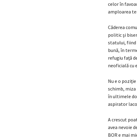
celor în favoa
amploarea tend
Căderea comuni
politic şi bis
statului, fiind
bună, în terme
refugiu faţă de
neoficială cu e
Nu e o poziţie
schimb, miza r
în ultimele do
aspirator laco
A crescut poate
avea nevoie de
BOR e mai mică