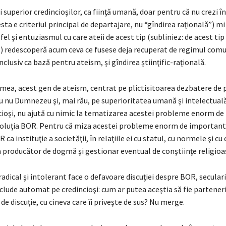
i superior credincioşilor, ca fiinţă umană, doar pentru că nu crezi
sta e criteriul principal de departajare, nu “gîndirea raţională”) mi
 fel şi entuziasmul cu care ateii de acest tip (subliniez: de acest tip
el) redescoperă acum ceva ce fusese deja recuperat de regimul comu
nclusiv ca bază pentru ateism, şi gîndirea ştiinţific-raţională.
mea, acest gen de ateism, centrat pe plictisitoarea dezbatere de p
u nu Dumnezeu şi, mai rău, pe superioritatea umană şi intelectuală
ncioşi, nu ajută cu nimic la tematizarea acestei probleme enorm d
voluţia BOR. Pentru că miza acestei probleme enorm de important
ca instituţie a societăţii, în relaţiile ei cu statul, cu normele şi cu 
a producător de dogmă şi gestionar eventual de conştiinţe religioa
adical şi intolerant face o defavoare discuţiei despre BOR, seculariz
xclude automat pe credincioşi: cum ar putea aceştia să fie parteneri
 de discuţie, cu cineva care îi priveşte de sus? Nu merge.