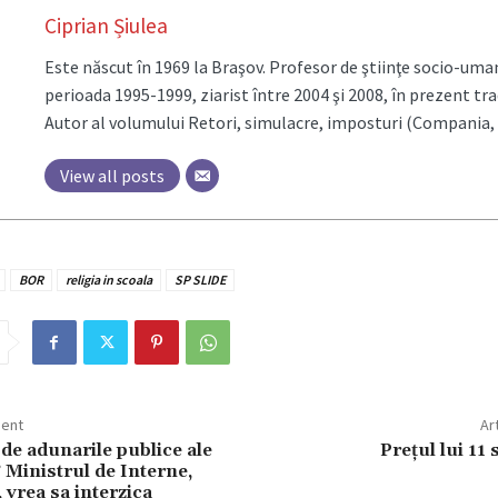
Ciprian Șiulea
Este născut în 1969 la Braşov. Profesor de ştiinţe socio-uma
perioada 1995-1999, ziarist între 2004 şi 2008, în prezent tr
Autor al volumului Retori, simulacre, imposturi (Compania, 
View all posts
BOR
religia in scoala
SP SLIDE
dent
Ar
a de adunarile publice ale
Preţul lui 11
 Ministrul de Interne,
 vrea sa interzica