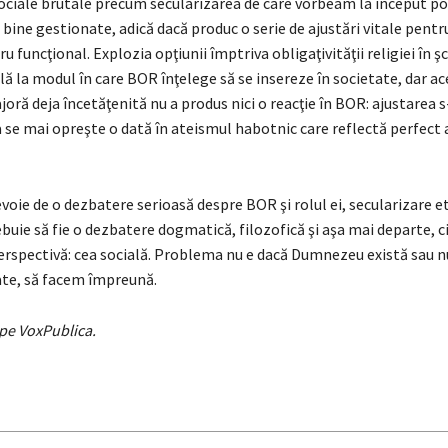
ociale brutale precum secularizarea de care vorbeam la început pot
 bine gestionate, adică dacă produc o serie de ajustări vitale pentr
u funcţional. Explozia opţiunii împtriva obligaţivităţii religiei în şc
ă la modul în care BOR înţelege să se insereze în societate, dar a
ră deja încetăţenită nu a produs nici o reacţie în BOR: ajustarea s-
a se mai opreşte o dată în ateismul habotnic care reflectă perfect
ie de o dezbatere serioasă despre BOR şi rolul ei, secularizare et
buie să fie o dezbatere dogmatică, filozofică şi aşa mai departe, ci
erspectivă: cea socială. Problema nu e dacă Dumnezeu există sau nu
tate, să facem împreună.
 pe VoxPublica.