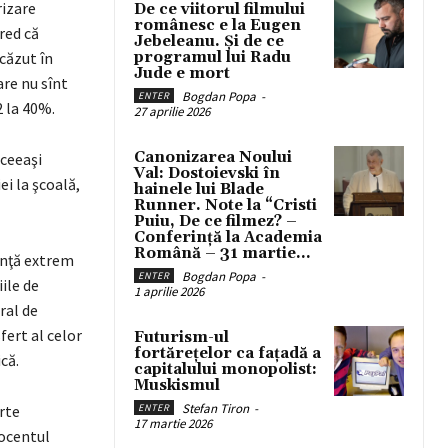
rizare
De ce viitorul filmului
românesc e la Eugen
red că
Jebeleanu. Și de ce
scăzut în
programul lui Radu
Jude e mort
are nu sînt
Bogdan Popa
-
ENTER
2 la 40%.
27 aprilie 2026
Canonizarea Noului
aceeaşi
Val: Dostoievski în
ei la şcoală,
hainele lui Blade
Runner. Note la “Cristi
Puiu, De ce filmez? –
Conferință la Academia
Română – 31 martie...
inţă extrem
Bogdan Popa
-
ENTER
ile de
1 aprilie 2026
ral de
fert al celor
Futurism-ul
fortărețelor ca fațadă a
că.
capitalului monopolist:
Muskismul
Stefan Tiron
-
arte
ENTER
17 martie 2026
rocentul