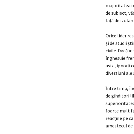
majoritatea o
de subiect, vă
faţă de izolare
Orice lider re
şi de studii şti
civile. Dacă în
înghesuie fren
asta, ignoră c
diversiuni ale
Între timp, în
de gînditori l
superioritatea
foarte mult fa
reacţiile pe c
amestecul de h