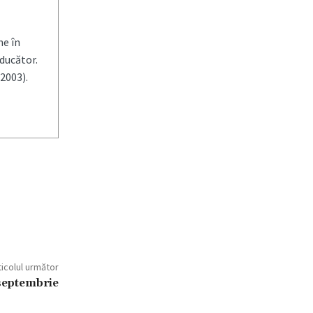
ne în
aducător.
2003).
ticolul următor
 septembrie