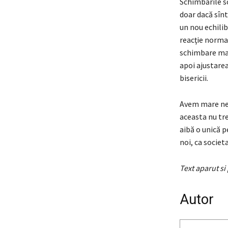
Schimbările s
doar dacă sînt
un nou echilibr
reacţie normal
schimbare majo
apoi ajustare
bisericii.
Avem mare nevo
aceasta nu tre
aibă o unică p
noi, ca socie
Text aparut si
Autor