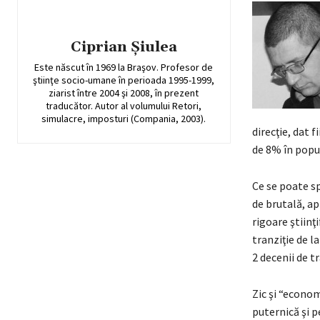
Ciprian Șiulea
Este născut în 1969 la Braşov. Profesor de
ştiinţe socio-umane în perioada 1995-1999,
ziarist între 2004 şi 2008, în prezent
traducător. Autor al volumului Retori,
simulacre, imposturi (Compania, 2003).
direcţie, dat 
de 8% în popul
Ce se poate sp
de brutală, ap
rigoare ştiinţ
tranziţie de l
2 decenii de tr
Zic şi “econom
puternică şi p