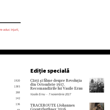
e aduc injurii,
Ediție specială
Cărţi şi filme despre Revoluţia
1920
din Octombrie 1917.
1385
Recomandările lui Vasile Ernu
268
Vasile Ernu
-
7 noiembrie 2017
142
136
TRACEROUTE (Johannes
Grentzfurthner 2016,