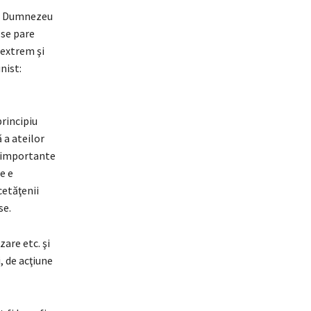
 în Dumnezeu
 se pare
 extrem şi
nist:
rincipiu
 a ateilor
e importante
e e
cetăţenii
se.
are etc. şi
, de acţiune