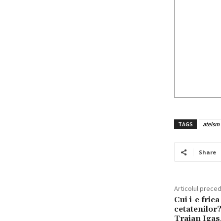
TAGS
ateism
Share
Articolul prece
Cui i-e fric
cetatenilor?
Traian Igas,