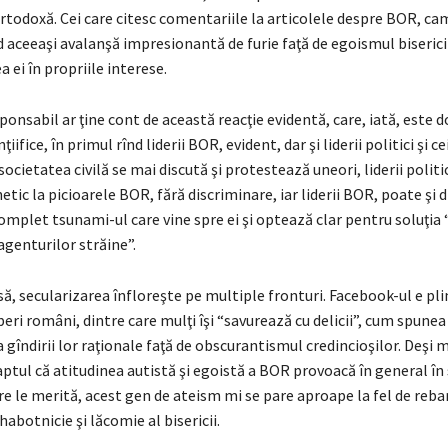
rtodoxă. Cei care citesc comentariile la articolele despre BOR, ca
d aceeaşi avalanşă impresionantă de furie faţă de egoismul biserici
a ei în propriile interese.
sponsabil ar ţine cont de această reacţie evidentă, care, iată, est
nţiifice, în primul rînd liderii BOR, evident, dar şi liderii politici şi ce
 societatea civilă se mai discută şi protestează uneori, liderii politic
etic la picioarele BOR, fără discriminare, iar liderii BOR, poate şi 
omplet tsunami-ul care vine spre ei şi optează clar pentru soluţia 
 agenturilor străine”.
să, secularizarea înfloreşte pe multiple fronturi. Facebook-ul e pli
iberi români, dintre care mulţi îşi “savurează cu delicii”, cum spunea
 gîndirii lor raţionale faţă de obscurantismul credincioşilor. Deşi 
ptul că atitudinea autistă şi egoistă a BOR provoacă în general în
are le merită, acest gen de ateism mi se pare aproape la fel de rebar
abotnicie şi lăcomie al bisericii.