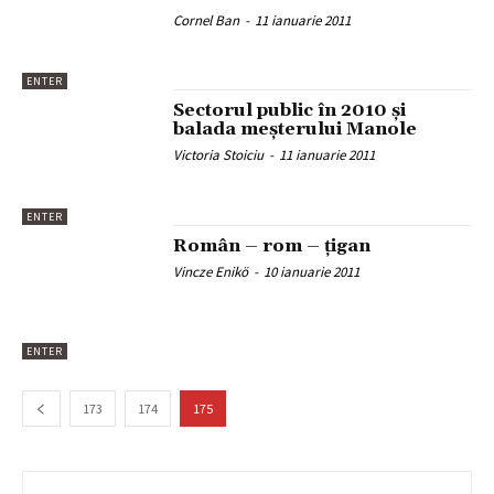
Cornel Ban
-
11 ianuarie 2011
ENTER
Sectorul public în 2010 şi
balada meşterului Manole
Victoria Stoiciu
-
11 ianuarie 2011
ENTER
Român – rom – țigan
Vincze Enikö
-
10 ianuarie 2011
ENTER
173
174
175