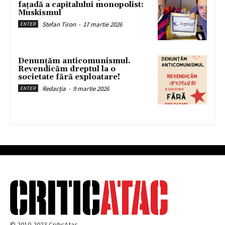
fațadă a capitalului monopolist:
Muskismul
Stefan Tiron
-
17 martie 2026
ENTER
Denunțăm anticomunismul.
Revendicăm dreptul la o
societate fără exploatare!
Redacția
-
9 martie 2026
ENTER
© 2010-2023 CriticAtac