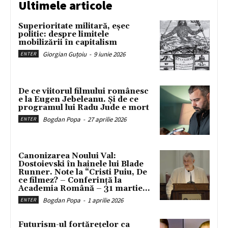
Ultimele articole
Superioritate militară, eșec
politic: despre limitele
mobilizării în capitalism
Giorgian Guțoiu
-
9 iunie 2026
ENTER
De ce viitorul filmului românesc
e la Eugen Jebeleanu. Și de ce
programul lui Radu Jude e mort
Bogdan Popa
-
27 aprilie 2026
ENTER
Canonizarea Noului Val:
Dostoievski în hainele lui Blade
Runner. Note la “Cristi Puiu, De
ce filmez? – Conferință la
Academia Română – 31 martie...
Bogdan Popa
-
1 aprilie 2026
ENTER
Futurism-ul fortărețelor ca