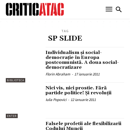
TAG
SP SLIDE
Individualism şi social-
democraţie în Europa
postcomunistă. A doua social-
democratizare
Florin Abraham
-
17 ianuarie 2011
BIBLIOTECA
Nici vis, nici prostie. Fără
partide politice! Şi revoluţii
Iulia Popovici
-
12 ianuarie 2011
ENTER
Falsele profetii ale flexibilizarii
Codului Muncii