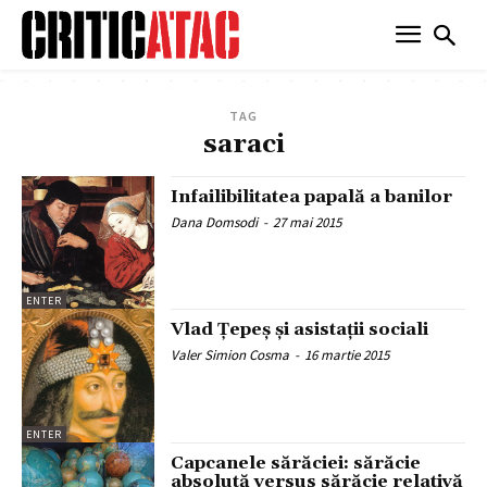
TAG
saraci
Infailibilitatea papală a banilor
Dana Domsodi
-
27 mai 2015
ENTER
Vlad Țepeș și asistații sociali
Valer Simion Cosma
-
16 martie 2015
ENTER
Capcanele sărăciei: sărăcie
absolută versus sărăcie relativă