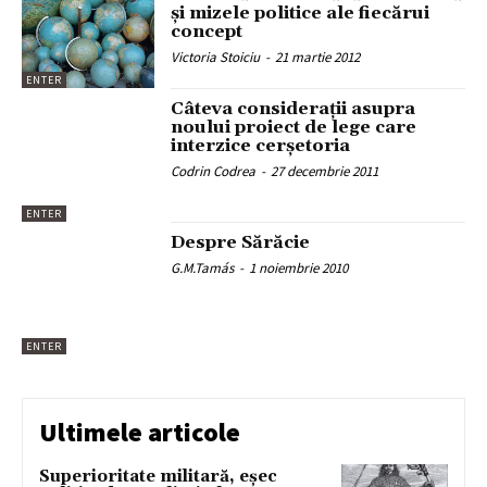
şi mizele politice ale fiecărui
concept
Victoria Stoiciu
-
21 martie 2012
ENTER
Câteva consideraţii asupra
noului proiect de lege care
interzice cerşetoria
Codrin Codrea
-
27 decembrie 2011
ENTER
Despre Sărăcie
G.M.Tamás
-
1 noiembrie 2010
ENTER
Ultimele articole
Superioritate militară, eșec