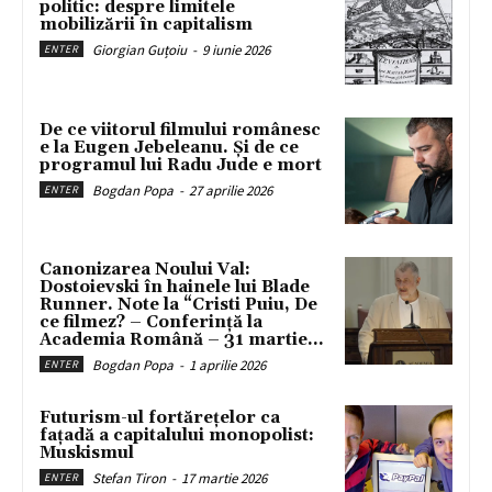
politic: despre limitele
mobilizării în capitalism
Giorgian Guțoiu
-
9 iunie 2026
ENTER
De ce viitorul filmului românesc
e la Eugen Jebeleanu. Și de ce
programul lui Radu Jude e mort
Bogdan Popa
-
27 aprilie 2026
ENTER
Canonizarea Noului Val:
Dostoievski în hainele lui Blade
Runner. Note la “Cristi Puiu, De
ce filmez? – Conferință la
Academia Română – 31 martie...
Bogdan Popa
-
1 aprilie 2026
ENTER
Futurism-ul fortărețelor ca
fațadă a capitalului monopolist:
Muskismul
Stefan Tiron
-
17 martie 2026
ENTER