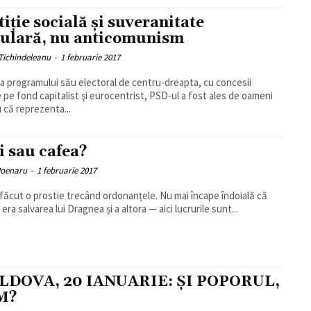
tiție socială și suveranitate
ulară, nu anticomunism
Tichindeleanu
-
1 februarie 2017
da programului său electoral de centru-dreapta, cu concesii
e pe fond capitalist şi eurocentrist, PSD-ul a fost ales de oameni
 că reprezenta...
i sau cafea?
Poenaru
-
1 februarie 2017
făcut o prostie trecând ordonanțele. Nu mai încape îndoială că
era salvarea lui Dragnea și a altora — aici lucrurile sunt...
DOVA, 20 IANUARIE: ŞI POPORUL,
M?