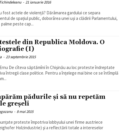
Tichindeleanu
-
21 ianuarie 2016
u fost actele de violență? Dărâmarea gardului ce separa
entul de spațiul public, doborârea unei uși a clădirii Parlamentului,
 palme peste cap...
testele din Republica Moldova. O
iografie (I)
ia
-
23 septembrie 2015
inău au loc proteste îndreptate
iva întregii clase politice. Pentru a înţelege mai bine ce se întîmplă
m...
apărăm pădurile şi să nu repetăm
le greşeli
Rogozanu
-
8 mai 2015
nunţate proteste împotriva lobbyului unei firme austriece
ighofer Holzindustrie) şi a reflectării totale a intereselor