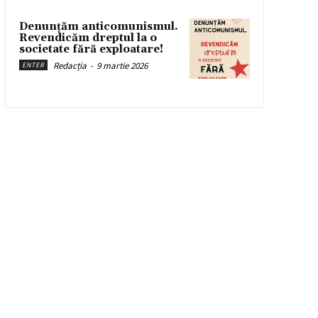
Denunțăm anticomunismul.
Revendicăm dreptul la o
societate fără exploatare!
Redacția
-
9 martie 2026
ENTER