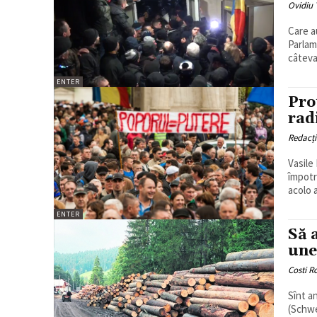
Ovidiu 
Care a
Parlam
câteva
ENTER
Pro
rad
Redacț
Vasile Ernu De cîteva săptămîni în Chiş
împotr
acolo a
ENTER
Să 
une
Costi 
Sînt a
(Schwe