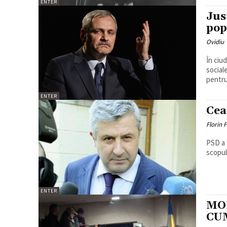
ENTER
Jus
pop
Ovidiu 
În ciu
social
pentru
ENTER
Cea
Florin 
PSD a 
scopul 
ENTER
MOL
CU