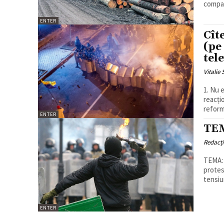
compan
ENTER
Cît
(pe
tel
Vitalie
1. Nu 
reacți
reform
ENTER
TEM
Redacț
TEMA: Protest
protes
tensiun
ENTER