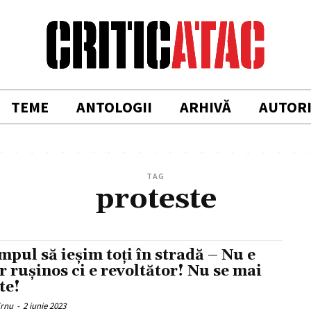
TEME
ANTOLOGII
ARHIVĂ
AUTOR
TAG
proteste
impul să ieșim toți în stradă – Nu e
r rușinos ci e revoltător! Nu se mai
te!
Ernu
-
2 iunie 2023