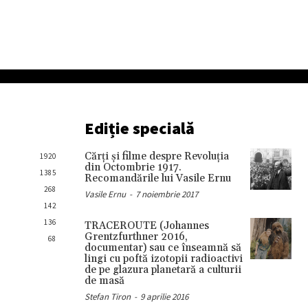
Ediție specială
Cărţi şi filme despre Revoluţia
1920
din Octombrie 1917.
1385
Recomandările lui Vasile Ernu
268
Vasile Ernu
-
7 noiembrie 2017
142
136
TRACEROUTE (Johannes
Grentzfurthner 2016,
68
documentar) sau ce înseamnă să
lingi cu poftă izotopii radioactivi
de pe glazura planetară a culturii
de masă
Stefan Tiron
-
9 aprilie 2016