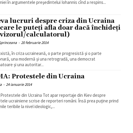
iei în argumentele preşedintelui Iohannis cînd a respins...
eva lucruri despre criza din Ucraina
 care le puteți afla doar dacă închideți
evizorul/calculatorul)
 Sprinceana
-
20 februarie 2014
există, în criza ucraineană, o parte progresistă și o parte
onară, una modernă și una retrogradă, una democrat
atoare și una autoritar...
A: Protestele din Ucraina
ia
-
24 ianuarie 2014
ele din Ucraina Tot apar reportaje din Kiev despre
tele ucrainiene scrise de reporteri români. Însă prea puţine prind
ile teribile la nivel ideologic,...