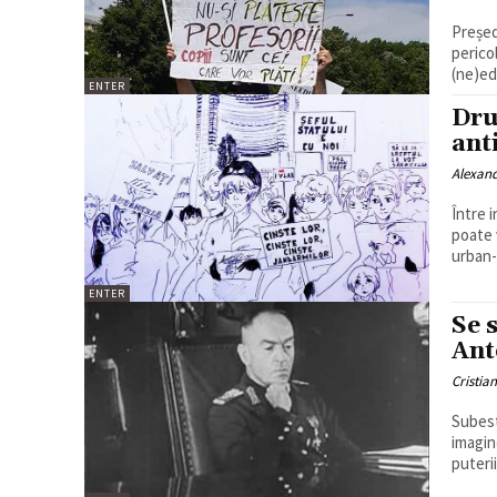
Președ
perico
(ne)ed
ENTER
Dru
ant
Alexan
Între i
poate 
urban-
ENTER
Se 
Ant
Cristia
Subest
imagine
puterii