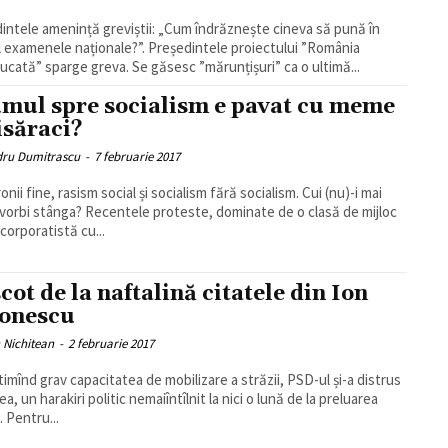
intele amenință greviștii: „Cum îndrăznește cineva să pună în
l examenele naționale?”. Președintele proiectului ”România
ucată” sparge greva. Se găsesc ”mărunțișuri” ca o ultimă...
mul spre socialism e pavat cu meme
isăraci?
dru Dumitrascu
-
7 februarie 2017
ronii fine, rasism social și socialism fără socialism. Cui (nu)-i mai
vorbi stânga? Recentele proteste, dominate de o clasă de mijloc
corporatistă cu...
scot de la naftalină citatele din Ion
onescu
n Nichitean
-
2 februarie 2017
imînd grav capacitatea de mobilizare a străzii, PSD-ul și-a distrus
a, un harakiri politic nemaiîntîlnit la nici o lună de la preluarea
. Pentru...