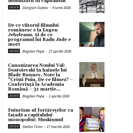
mobilizării în capitalism
Giorgian Guțoiu
-
9 iunie 2026
ENTER
De ce viitorul filmului
românesc e la Eugen
Jebeleanu. Și de ce
programul lui Radu Jude e
mort
Bogdan Popa
-
27 aprilie 2026
ENTER
Canonizarea Noului Val:
Dostoievski în hainele lui
Blade Runner. Note la
“Cristi Puiu, De ce filmez? –
Conferință la Academia
Română – 31 martie...
Bogdan Popa
-
1 aprilie 2026
ENTER
Futurism-ul fortărețelor ca
fațadă a capitalului
monopolist: Muskismul
Stefan Tiron
-
17 martie 2026
ENTER