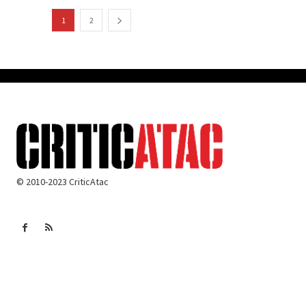
1
2
© 2010-2023 CriticAtac