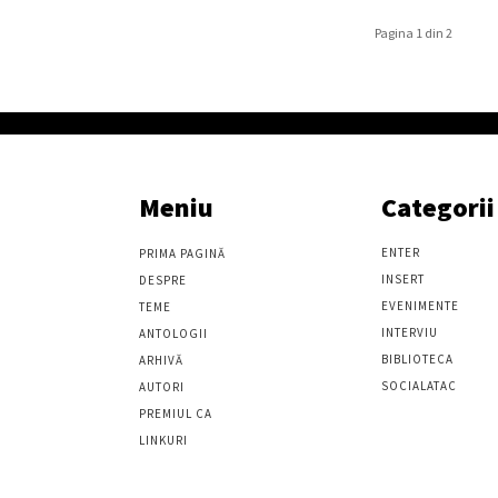
Pagina 1 din 2
Meniu
Categorii
ENTER
PRIMA PAGINĂ
INSERT
DESPRE
EVENIMENTE
TEME
INTERVIU
ANTOLOGII
BIBLIOTECA
ARHIVĂ
SOCIALATAC
AUTORI
PREMIUL CA
LINKURI