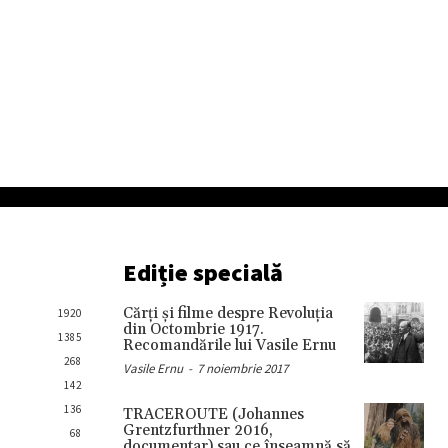
Ediție specială
Cărţi şi filme despre Revoluţia
1920
din Octombrie 1917.
1385
Recomandările lui Vasile Ernu
268
Vasile Ernu
-
7 noiembrie 2017
142
136
TRACEROUTE (Johannes
Grentzfurthner 2016,
68
documentar) sau ce înseamnă să