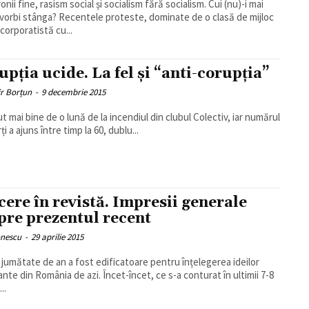
ronii fine, rasism social și socialism fără socialism. Cui (nu)-i mai
vorbi stânga? Recentele proteste, dominate de o clasă de mijloc
corporatistă cu...
upția ucide. La fel și “anti-corupția”
ir Borțun
-
9 decembrie 2015
ut mai bine de o lună de la incendiul din clubul Colectiv, iar numărul
i a ajuns între timp la 60, dublu...
cere în revistă. Impresii generale
pre prezentul recent
onescu
-
29 aprilie 2015
 jumătate de an a fost edificatoare pentru înțelegerea ideilor
nte din România de azi. Încet-încet, ce s-a conturat în ultimii 7-8
..