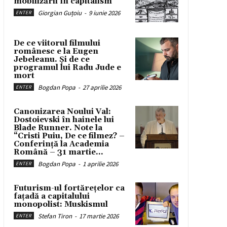
mobilizării în capitalism
Giorgian Guțoiu
-
9 iunie 2026
ENTER
De ce viitorul filmului
românesc e la Eugen
Jebeleanu. Și de ce
programul lui Radu Jude e
mort
Bogdan Popa
-
27 aprilie 2026
ENTER
Canonizarea Noului Val:
Dostoievski în hainele lui
Blade Runner. Note la
“Cristi Puiu, De ce filmez? –
Conferință la Academia
Română – 31 martie...
Bogdan Popa
-
1 aprilie 2026
ENTER
Futurism-ul fortărețelor ca
fațadă a capitalului
monopolist: Muskismul
Stefan Tiron
-
17 martie 2026
ENTER