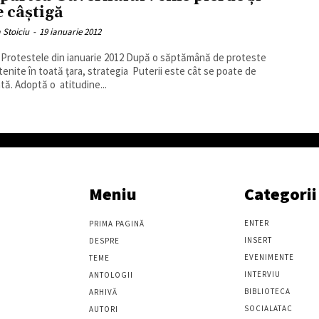
e câştigă
a Stoiciu
-
19 ianuarie 2012
stele din ianuarie 2012 După o săptămână de proteste
enite în toată ţara, strategia Puterii este cât se poate de
tă. Adoptă o atitudine...
Meniu
Categorii
ENTER
PRIMA PAGINĂ
INSERT
DESPRE
EVENIMENTE
TEME
INTERVIU
ANTOLOGII
BIBLIOTECA
ARHIVĂ
SOCIALATAC
AUTORI