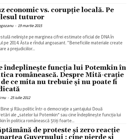
z economic vs. corupţie locală. Pe
elesul tuturor
Rogozanu
-
19 martie 2015
stulă nelinişte pe marginea cifrei estimate oficial de DNA în
ul pe 2014. Ăsta e rîndul angoasant. "Beneficiile materiale create
re a prejudiciilor...
e îndeplinește funcția lui Potemkin în
itica românească. Despre Mită-craţie
 de ce mita nu trebuie şi nu poate fi
dicată
Ernu
-
25 iulie 2012
ine şi Rău politic într-o democraţie a şantajului Două
retări ale „satelor lui Potemkin“ sau cine îndeplinește funcția lui
Potemkin în politica românească Știți foarte...
ăptămână de proteste şi zero reacţie
 partea Guvernului : cine pierde şi