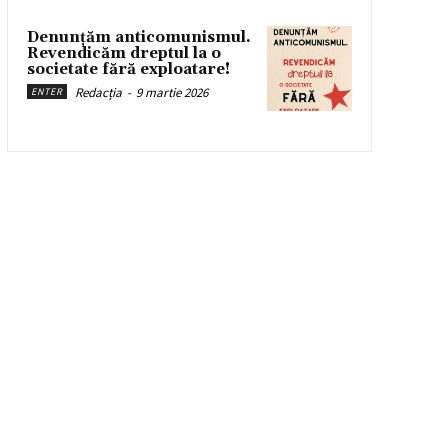
Denunțăm anticomunismul.
Revendicăm dreptul la o
societate fără exploatare!
Redacția
-
9 martie 2026
ENTER