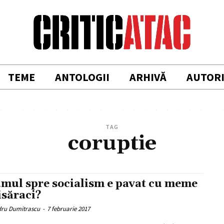
TEME
ANTOLOGII
ARHIVĂ
AUTOR
TAG
coruptie
mul spre socialism e pavat cu meme
isăraci?
dru Dumitrascu
-
7 februarie 2017