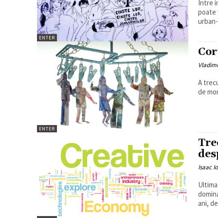
Între i
poate 
urban-
ENTER
Cor
Vladim
A trec
de morț
ENTER
Tre
des
Isaac I
Ultima
domina
ani, de.