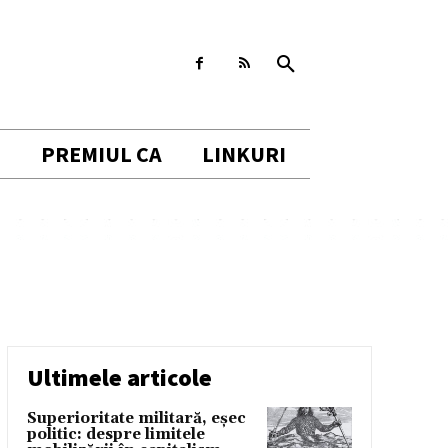
I
PREMIUL CA
LINKURI
Ultimele articole
Superioritate militară, eșec
politic: despre limitele