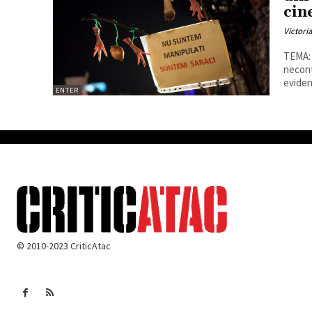
cin
Victori
TEMA: Prote
necont
eviden
ENTER
© 2010-2023 CriticAtac