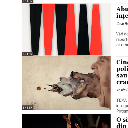
ENTER
Abu
înţ
Costi 
Văd de
raport
ca urma
ENTER
Cin
pol
sau
era
Vasile 
TEMA: B
interp
ENTER
O s
din