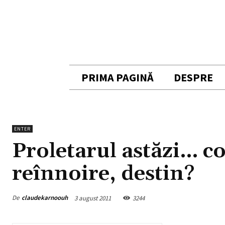
PRIMA PAGINĂ
DESPRE
ENTER
Proletarul astăzi… c
reînnoire, destin?
De
claudekarnoouh
3 august 2011
3244