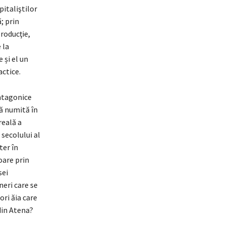
pitaliştilor
; prin
roducţie,
 la
 și el un
actice.
antagonice
că numită în
reală a
secolului al
ter în
oare prin
sei
neri care se
ori ăia care
 din Atena?