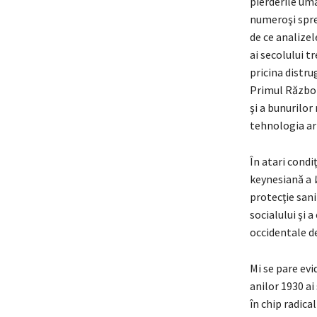
pierderile um
numeroşi spre
de ce analizel
ai secolului t
pricina distru
Primul Război,
şi a bunurilor
tehnologia ar
În atari condi
keynesiană a
protecţie sani
socialului şi 
occidentale d
Mi se pare ev
anilor 1930 ai
în chip radical