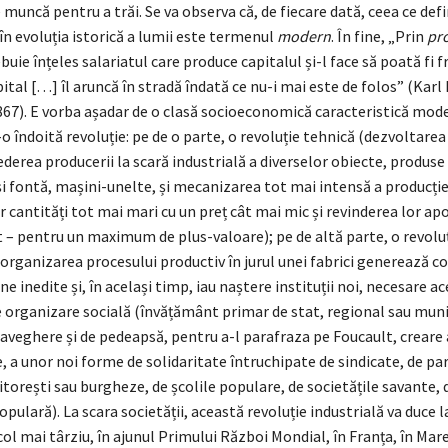
 muncă pentru a trăi. Se va observa că, de fiecare dată, ceea ce def
în evoluția istorică a lumii este termenul
modern
. În fine, „Prin
pro
buie înțeles salariatul care produce capitalul și-l face să poată fi fr
pital […] îl aruncă în stradă îndată ce nu-i mai este de folos” (Karl
867). E vorba așadar de o clasă socioeconomică caracteristică mode
o îndoită revoluție: pe de o parte, o revoluție tehnică (dezvoltarea
 vederea producerii la scară industrială a diverselor obiecte, produse
 și fontă, mașini-unelte, și mecanizarea tot mai intensă a producți
 cantități tot mai mari cu un preț cât mai mic și revinderea lor apo
t – pentru un maximum de plus-valoare); pe de altă parte, o revoluț
 organizarea procesului productiv în jurul unei fabrici generează c
e inedite și, în același timp, iau naștere instituții noi, necesare ac
e organizare socială (învățământ primar de stat, regional sau muni
aveghere și de pedeapsă, pentru a-l parafraza pe Foucault, creare 
le, a unor noi forme de solidaritate întruchipate de sindicate, de pa
torești sau burgheze, de școlile populare, de societățile savante, d
opulară). La scara societății, această revoluție industrială va duce l
col mai târziu, în ajunul Primului Război Mondial, în Franța, în Mar