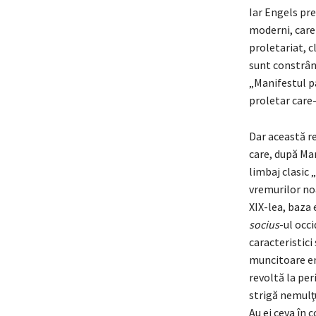
Iar Engels pre
moderni, care 
proletariat, c
sunt constrânş
„Manifestul pa
proletar care-
Dar această r
care, după Mar
limbaj clasic 
vremurilor no
XIX-lea, baza 
socius
-ul occ
caracteristici
muncitoare eng
revoltă la per
strigă nemulţu
Au ei ceva în 