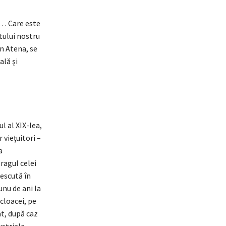
ă… Care este
tului nostru
în Atena, se
ală şi
l al XIX-lea,
 vieţuitori –
a
ragul celei
rescută în
unu de ani la
 cloacei, pe
at, după caz