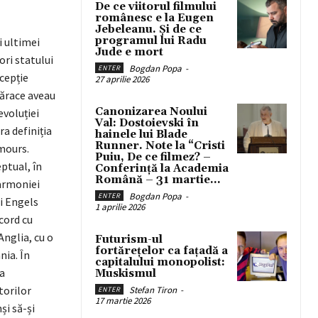
De ce viitorul filmului
românesc e la Eugen
Jebeleanu. Și de ce
programul lui Radu
i ultimei
Jude e mort
ori statului
Bogdan Popa
-
ENTER
ccepție
27 aprilie 2026
sărace aveau
Canonizarea Noului
evoluției
Val: Dostoievski în
ra definiția
hainele lui Blade
Runner. Note la “Cristi
mours.
Puiu, De ce filmez? –
ptual, în
Conferință la Academia
Română – 31 martie...
 armoniei
Bogdan Popa
-
ENTER
i Engels
1 aprilie 2026
cord cu
Anglia, cu o
Futurism-ul
fortărețelor ca fațadă a
nia. În
capitalului monopolist:
sa
Muskismul
torilor
Stefan Tiron
-
ENTER
17 martie 2026
și să-și