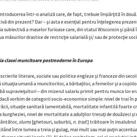
ntroducerea într-o analiză care, de fapt, trebuie împărţită în dou
tivă din prezent? Dar – şi asta e esenţial pentru înţelegerea prezen
ţia subiectivă a maselor furioase care, din statul Wisconsin şi până 
a măsurilor drastice de restricţie salarială şi/ sau de protecţie soci
ia clasei muncitoare postmoderne în Europa
crierile literare, sociale sau politice engleze şi franceze din secolu
 situaţia umană a muncitorilor, a bărbaţilor, a femeilor şi a copiilor
ă supravieţuitori – din mizerul salariu primit pentru munca lor er
dacă vorbim de categorii socio-economice simple: nivel de trai în p
ăcii, situaţie sanitară lamentabilă, mortalitate infantilă foarte c
a burgheziei, nivel de mortalitate a adulţilor trecuţi de douăzeci şi 
mântător,
slums
[ghetouri, suburbii,
n. trad
.] trăitoare în insalubrul
cilând între lumea a treia şi gulag, mai mult sau mai puţin accentu