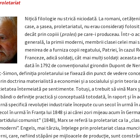
oletariat
Nițică filologie nu strică niciodată. La romani, cetățeni
case, a șasea, proletariatul, nu erau considerați folosit
decât prin copiii (
proles
) pe care-i produceau. Într-o a
generală, la primii moderni, membrii clasei celei mai 
menirea de a furniza copii regatului, Patriei, în cazul R
Franceze, adică soldați, cât mai mulți soldați: aceasta e
dată în 1792 de convenționalul girondin Dupont de Ne
-Simon, definiția proletarului se fixează din punct de vedere conce
rin doctrina materialistă a economiei și a socialului și prin teoria
cietatea întemeiată pe sentimente. Totuși, a trebuit să vină Marx ș
bândi o definiție practică și conceptuală totodată, în raport și în a
ă specifică revoluției industriale începute cu un secol în urmă în 
col în urmă în Franța lui 1848 și ai cărei zori mijeau acum în Germa
rtidului comunist” (1848), Marx se referă la proletariat ca la „cla
oderni”. Engels, mai târziu, înțelege prin proletariat clasa munci
rni, care, nefiind stăpâni pe mijloacele de producție, sunt constrân