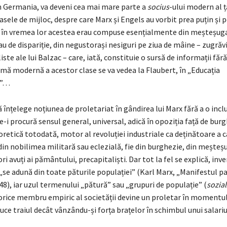
în Germania, va deveni cea mai mare parte a
socius
-ului modern al ț
asele de mijloc, despre care Marx și Engels au vorbit prea puțin și 
i în vremea lor acestea erau compuse esențialmente din meșteșugar
u de dispariție, din negustorași nesiguri pe ziua de mâine – zugrăviț
ste ale lui Balzac – care, iată, constituie o sursă de informații făr
mă modernă a acestor clase se va vedea la Flaubert, în „Educația
ă”…
înțelege noțiunea de proletariat în gândirea lui Marx fără a o incl
-i procură sensul general, universal, adică în opoziția față de burg
oretică totodată, motor al revoluției industriale ca deținătoare a c
din nobilimea militară sau eclezială, fie din burghezie, din meșteș
ri avuți ai pământului, precapitaliști. Dar tot la fel se explică, inve
„se adună din toate păturile populației” (Karl Marx, „Manifestul pa
8), iar uzul termenului „pătură” sau „grupuri de populație” (
sozia
orice membru empiric al societății devine un proletar în momentul
uce traiul decât vânzându-și forța brațelor în schimbul unui salariu