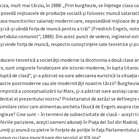
ciza, mult mai târziu, în 1888: „Prin burghezie, se înţelege clasa ca
posedă mijloacele de producţie socială şi folosesc muncă salariată
lasa muncitorilor salariaţi moderni care, neposedând mijloace de p
i să-şi vândă forţa de muncă pentru a trăi” (Friedrich Engels, note
rtidului comunist”, 1888). Din acest punct de vedere, inginerul este
şi vinde forţa de muncă, respectiv cunoştinţele sale teoretice şi pr
educere teoretică a societăţii moderne la dicotomia a două clase 
x, sunt singurele fondatoare ale istoriei moderne, în lupta titani
„luptă de clasă”, şi-a păstrat ea oare adecvarea euristică la situaţia 
astre postmoderne sau ale modernităţii noastre târzii? Burghezia 
empirică a conceptualizării lui Marx, şi-a păstrat oare același carac
idental al prezentului nostru? Proletariatul de astăzi se defineşte 
 similare celor care alimentau ancheta făcută de Engels asupra cla
leze? Cine sunt – în termeni de subiectivitate de clasă – aceşti ti
iferiile pariziene, aceşti oameni adunați în Piaţa del Sol din Madrid, 
miţi şi aruncă cu pietre în forţele de poliţie în faţa Parlamentului
comun cu clasa muncitoare din secolul al XIX-lea?