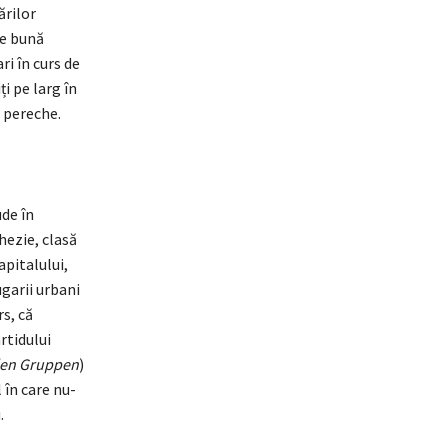
ărilor
pe bună
i în curs de
i pe larg în
ă pereche.
ude în
hezie, clasă
apitalului,
ugarii urbani
rs, că
rtidului
len Gruppen
)
 în care nu-
.