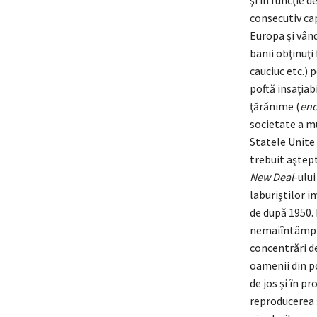
şi în funcţie d
consecutiv cap
Europa şi vând
banii obţinuţi
cauciuc etc.) 
poftă insaţiab
ţărănime (
enc
societate a mu
Statele Unite 
trebuit aştept
New Deal
-ului
laburiştilor i
de după 1950. 
nemaiîntâmplat
concentrări de
oamenii din po
de jos şi în p
reproducerea s