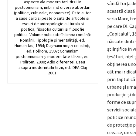
aspecte ale modernitatii tirzii in
vândă forța de
postcomunism, imbinind diverse abordari
această clasă 
(politice, culturale, economice). Este autor
a sase carti si peste o suta de articole si
scria Marx, tre
eseuri de antropologie culturala si
pe care Dl. Ca
politica, filosofia culturii si filosofie
„Capitalul”, 1
politica. Volume publicate în limba română:
Românii. Tipologie și mentalități, ed.
născute dintr-
Humanitas, 1994; Dușmanii noștri cei iubiți,
științifice în
ed. Polirom, 1997; Comunism
țesături, oțel
postcomunism și modernitate târzie, ed.
Polirom, 2000; Adio diferentei. Eseu
obținerea unor
asupra modernitatii tirzii, ed. IDEA Cluj
cât mai ridica
2001.
prin faptul că
urbane și uman
producție și d
forme de supr
servicii socia
politice munci
de protecție p
ceea ce, un se