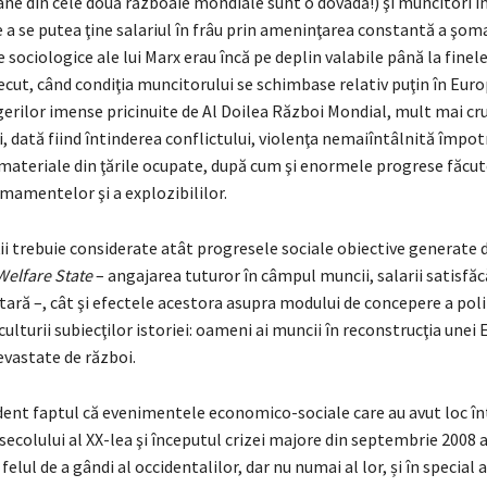
ane din cele două războaie mondiale sunt o dovadă!) şi muncitori î
 a se putea ţine salariul în frâu prin ameninţarea constantă a şom
e sociologice ale lui Marx erau încă pe deplin valabile până la finel
recut, când condiţia muncitorului se schimbase relativ puţin în Euro
gerilor imense pricinuite de Al Doilea Război Mondial, mult mai cr
 dată fiind întinderea conflictului, violenţa nemaiîntâlnită împotri
 materiale din ţările ocupate, după cum şi enormele progrese făcut
mamentelor şi a explozibililor.
ţii trebuie considerate atât progresele sociale obiective generate d
Welfare State
– angajarea tuturor în câmpul muncii, salarii satisfă
tară –, cât şi efectele acestora asupra modului de concepere a polit
a culturii subiecţilor istoriei: oameni ai muncii în reconstrucţia unei
evastate de război.
ident faptul că evenimentele economico-sociale care au avut loc în
 secolului al XX-lea şi începutul crizei majore din septembrie 2008 
 felul de a gândi al occidentalilor, dar nu numai al lor, și în special a