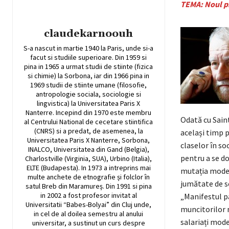
TEMA: Noul pr
claudekarnoouh
S-a nascut in martie 1940 la Paris, unde si-a
facut si studiile superioare. Din 1959 si
pina in 1965 a urmat studii de stiinte (fizica
si chimie) la Sorbona, iar din 1966 pina in
1969 studii de stiinte umane (filosofie,
antropologie sociala, sociologie si
lingvistica) la Universitatea Paris X
Nanterre. Incepind din 1970 este membru
Odată cu Saint
al Centrului National de cecetare stiintifica
(CNRS) si a predat, de asemenea, la
același timp p
Universitatea Paris X Nanterre, Sorbona,
claselor în so
INALCO, Universitatea din Gand (Belgia),
pentru a se do
Charlostville (Virginia, SUA), Urbino (Italia),
ELTE (Budapesta). In 1973 a intreprins mai
mutația modern
multe anchete de etnografie și folclor în
jumătate de se
satul Breb din Maramureș. Din 1991 si pina
in 2002 a fost profesor invitat al
„Manifestul pa
Universitatii “Babes-Bolyai” din Cluj unde,
muncitorilor m
in cel de al doilea semestru al anului
salariați mode
universitar, a sustinut un curs despre