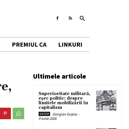
I
PREMIUL CA
LINKURI
Ultimele articole
e,
Superioritate militară,
eșec politic: despre
limitele mobilizării în
capitalism
Giorgian Guțoiu
-
ENTER
9 iunie 2026