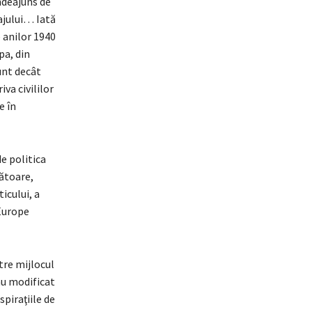
ndeajuns de
ajului… Iată
e anilor 1940
pa, din
unt decât
va civililor
e în
e politica
cătoare,
icului, a
 Europe
tre mijlocul
au modificat
spiraţiile de