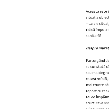
Aceasta este i
situaţia obiec
– care e situa
ridică împotriv
sanitară?
Despre mutaţ
Parcurgând des
se constată că
sau mai degrab
catastrofală, 
mai crunte săr
raport cu cea 
fel de înspăi
scurt: ceva os