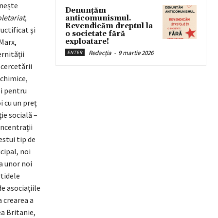
inește
Denunțăm
letariat
,
anticomunismul.
Revendicăm dreptul la
uctificat și
o societate fără
 Marx,
exploatare!
Redacția
-
9 martie 2026
rnității
ENTER
 cercetării
 chimice,
ei pentru
i cu un preț
ie socială –
oncentrații
estui tip de
cipal, noi
a unor noi
rtidele
e asociațiile
a crearea a
ea Britanie,