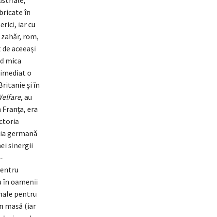
ustriale,
bricate în
rici, iar cu
 zahăr, rom,
 de aceeaşi
nd mica
 imediat o
ritanie şi în
elfare
, au
 Franţa, era
ictoria
cţia germană
ei sinergii
-
pentru
au în oamenii
imale pentru
în masă (iar