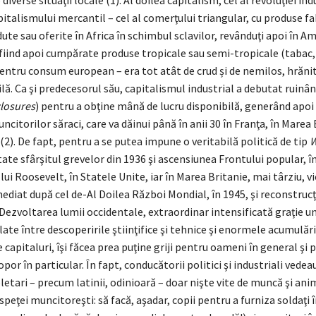
e diverse situaţii locale (1). Al doilea capitalism, cel al revoluţiei ind
italismului mercantil – cel al comerţului triangular, cu produse fa
ute sau oferite în Africa în schimbul sclavilor, revânduţi apoi în Ame
 fiind apoi cumpărate produse tropicale sau semi-tropicale (tabac,
pentru consum european – era tot atât de crud și de nemilos, hrănit
ilă. Ca şi predecesorul său, capitalismul industrial a debutat ruinâ
losures
) pentru a obţine mână de lucru disponibilă, generând apoi
ncitorilor săraci, care va dăinui până în anii 30 în Franţa, în Marea B
(2). De fapt, pentru a se putea impune o veritabilă politică de tip
W
ate sfârşitul grevelor din 1936 şi ascensiunea Frontului popular, în
 lui Roosevelt, în Statele Unite, iar în Marea Britanie, mai târziu, v
mediat după cel de-Al Doilea Război Mondial, în 1945, şi reconstru
Dezvoltarea lumii occidentale, extraordinar intensificată graţie un
e între descoperirile ştiinţifice şi tehnice şi enormele acumulări
 capitaluri, îşi făcea prea puţine griji pentru oameni în general şi 
por în particular. În fapt, conducătorii politici şi industriali vede
roletari – precum latinii, odinioară – doar nişte vite de muncă şi an
peţei muncitoreşti: să facă, aşadar, copii pentru a furniza soldaţi 