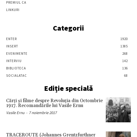
PREMIUL CA
LINKURI
Categorii
ENTER
1920
INSERT
1385
EVENIMENTE
268
INTERVIU
142
BIBLIOTECA
136
SOCIALATAC
68
Ediție specială
Cărţi şi filme despre Revoluţia din Octombrie
1917. Recomandările lui Vasile Ernu
Vasile Ernu
-
7 noiembrie 2017
TRACEROUTE (Johannes Grentzfurthner