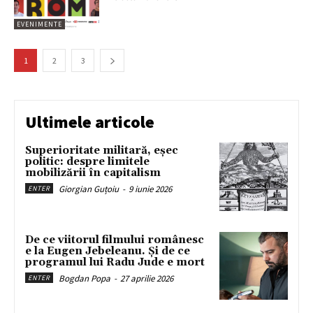
EVENIMENTE
1
2
3
Ultimele articole
Superioritate militară, eșec
politic: despre limitele
mobilizării în capitalism
Giorgian Guțoiu
-
9 iunie 2026
ENTER
De ce viitorul filmului românesc
e la Eugen Jebeleanu. Și de ce
programul lui Radu Jude e mort
Bogdan Popa
-
27 aprilie 2026
ENTER