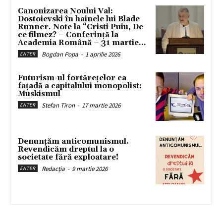
Canonizarea Noului Val:
Dostoievski în hainele lui Blade
Runner. Note la “Cristi Puiu, De
ce filmez? – Conferință la
Academia Română – 31 martie...
Bogdan Popa
-
1 aprilie 2026
ENTER
Futurism-ul fortărețelor ca
fațadă a capitalului monopolist:
Muskismul
Stefan Tiron
-
17 martie 2026
ENTER
Denunțăm anticomunismul.
Revendicăm dreptul la o
societate fără exploatare!
Redacția
-
9 martie 2026
ENTER