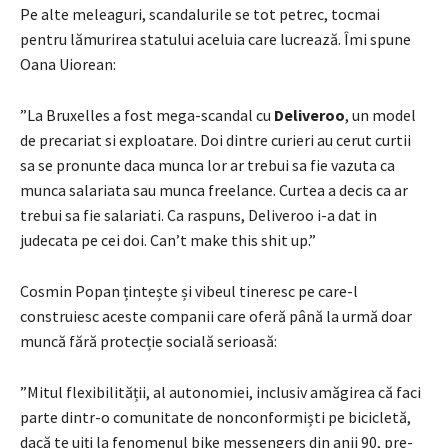
Pe alte meleaguri, scandalurile se tot petrec, tocmai
pentru lămurirea statului aceluia care lucrează. Îmi spune
Oana Uiorean:
”La Bruxelles a fost mega-scandal cu
Deliveroo
, un model
de precariat si exploatare. Doi dintre curieri au cerut curtii
sa se pronunte daca munca lor ar trebui sa fie vazuta ca
munca salariata sau munca freelance. Curtea a decis ca ar
trebui sa fie salariati. Ca raspuns, Deliveroo i-a dat in
judecata pe cei doi. Can’t make this shit up.”
Cosmin Popan țintește și vibeul tineresc pe care-l
construiesc aceste companii care oferă până la urmă doar
muncă fără protecție socială serioasă:
”Mitul flexibilității, al autonomiei, inclusiv amăgirea că faci
parte dintr-o comunitate de nonconformiști pe bicicletă,
dacă te uiți la fenomenul bike messengers din anii 90, pre-