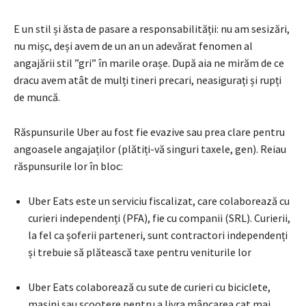
E un stil și ăsta de pasare a responsabilității: nu am sesizări,
nu mișc, deși avem de un an un adevărat fenomen al
angajării stil ”gri” în marile orașe. După aia ne mirăm de ce
dracu avem atât de mulți tineri precari, neasigurați și rupți
de muncă.
Răspunsurile Uber au fost fie evazive sau prea clare pentru
angoasele angajaților (plătiți-vă singuri taxele, gen). Reiau
răspunsurile lor în bloc:
Uber Eats este un serviciu fiscalizat, care colaborează cu
curieri independenți (PFA), fie cu companii (SRL). Curierii,
la fel ca șoferii parteneri, sunt contractori independenți
și trebuie să plătească taxe pentru veniturile lor
Uber Eats colaborează cu sute de curieri cu biciclete,
mașini sau scootere pentru a livra mâncarea cat mai