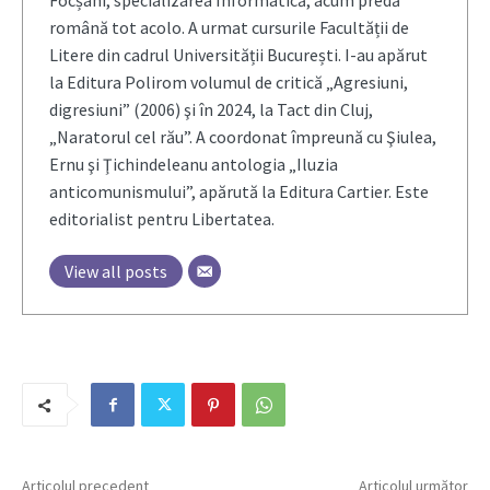
Focșani, specializarea Informatică; acum predă
română tot acolo. A urmat cursurile Facultății de
Litere din cadrul Universității București. I-au apărut
la Editura Polirom volumul de critică „Agresiuni,
digresiuni” (2006) şi în 2024, la Tact din Cluj,
„Naratorul cel rău”. A coordonat împreună cu Şiulea,
Ernu şi Ţichindeleanu antologia „Iluzia
anticomunismului”, apărută la Editura Cartier. Este
editorialist pentru Libertatea.
View all posts
Articolul precedent
Articolul următor