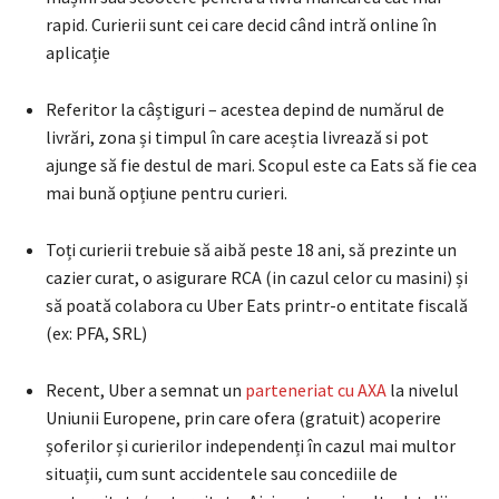
rapid. Curierii sunt cei care decid când intră online în
aplicație
Referitor la câștiguri – acestea depind de numărul de
livrări, zona și timpul în care aceștia livrează si pot
ajunge să fie destul de mari. Scopul este ca Eats să fie cea
mai bună opțiune pentru curieri.
Toți curierii trebuie să aibă peste 18 ani, să prezinte un
cazier curat, o asigurare RCA (in cazul celor cu masini) și
să poată colabora cu Uber Eats printr-o entitate fiscală
(ex: PFA, SRL)
Recent, Uber a semnat un
parteneriat cu AXA
la nivelul
Uniunii Europene, prin care ofera (gratuit) acoperire
șoferilor și curierilor independenți în cazul mai multor
situații, cum sunt accidentele sau concediile de