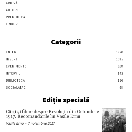
ARHIVĂ
AUTORI
PREMIUL CA
LINKURI
Categorii
ENTER
1920
INSERT
1385
EVENIMENTE
268
INTERVIU
142
BIBLIOTECA
136
SOCIALATAC
68
Ediție specială
Cărţi şi filme despre Revoluţia din Octombrie
1917. Recomandările lui Vasile Ernu
Vasile Ernu
-
7 noiembrie 2017