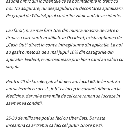
asuma nimic din incidentele ce se pot intampla in trafic cu
noi. Nu asigurare, nu despagubiri, nu decontarea spitalizarii.
Pe grupul de WhatsApp al curierilor zilnic aud de accidente.
La sfarsit, ni se mai fura 10% din munca noastra de catre o
firma cu care suntem afiliati. In Occident, exista optiunea de
„Cash Out” direct in cont a intregii sume din aplicatie. La noi
au gasit o metoda de a mai jupui 10% din castigurile din
aplicatie. Evident, ei aproximeaza prin lipsa cand au valori cu
virgula.
Pentru 40 de km alergati alaltaieri am facut 60 de lei net. Eu
am sa termin cu acest „job” ca incep in curand ultimul an la
Medicina, dar mi-e tare mila de cei care raman sa lucreze in
asemenea conditii.
25-30 de milioane poti sa faci cu Uber Eats. Dar asta
inseamna ca ar trebui sa faci cel putin 10 ore pe zi.