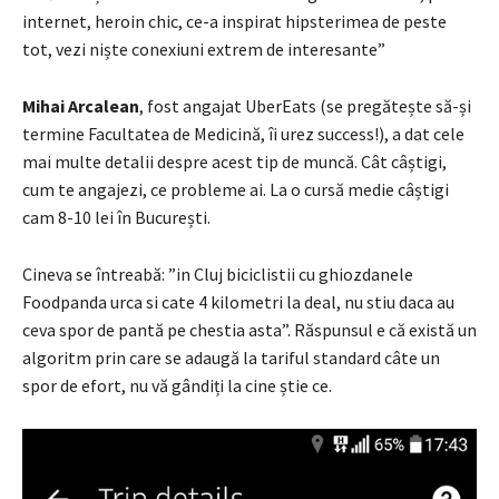
internet, heroin chic, ce-a inspirat hipsterimea de peste
tot, vezi niște conexiuni extrem de interesante”
Mihai Arcalean
, fost angajat UberEats (se pregătește să-și
termine Facultatea de Medicină, îi urez success!), a dat cele
mai multe detalii despre acest tip de muncă. Cât câștigi,
cum te angajezi, ce probleme ai. La o cursă medie câștigi
cam 8-10 lei în București.
Cineva se întreabă: ”
in Cluj biciclistii cu ghiozdanele
Foodpanda urca si cate 4 kilometri la deal, nu stiu daca au
ceva spor de pantă pe chestia asta”. Răspunsul e că există un
algoritm prin care se adaugă la tariful standard câte un
spor de efort, nu vă gândiți la cine știe ce.