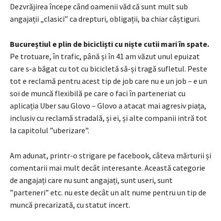
Dezvrăjirea începe când oamenii văd că sunt mult sub
angajații „clasici” ca drepturi, obligații, ba chiar câștiguri.
Bucureștiul e plin de bicicliști cu niște cutii mari în spate.
Pe trotuare, în trafic, până și în 41 am văzut unul epuizat
care s-a băgat cu tot cu bicicletă să-și tragă sufletul. Peste
tot e reclamă pentru acest tip de job care nu e un job – e un
soi de muncă flexibilă pe care o faci în parteneriat cu
aplicația Uber sau Glovo – Glovo a atacat mai agresiv piața,
inclusiv cu reclamă stradală, și ei, și alte companii intră tot
la capitolul ”uberizare”.
Am adunat, printr-o strigare pe facebook, câteva mărturii și
comentarii mai mult decât interesante. Această categorie
de angajați care nu sunt angajați, sunt useri, sunt
”parteneri” etc. nu este decât un alt nume pentru un tip de
muncă precarizată, cu statut incert.