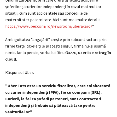
Uniunii Europene, prin care ofera (gratuit) acoperire
șoferilor și curierilor independenți în cazul mai multor
situații, cum sunt accidentele sau concediile de
maternitate/ paternitate. Aici sunt mai multe detalii:
https://www.
uber
.com/ro/
newsroom/uberaxaro/
”
Ambiguitatea ”angajării” crește prin subcontractare prin
firme terțe: taxele ți le plătești singur, firma nu-și asumă
nimic. Iar la pensie, vorba lui Dinu Guzzu,
userii se retrag în
cloud.
Răspunsul Uber:
”Uber Eats este un serviciu fiscalizat, care colaborează
cu curieri independenți (PFA), fie cu companii (SRL).
Curierii, la fel ca șoferii parteneri, sunt contractori
independenți și trebuie să plătească taxe pentru
veniturile lor”