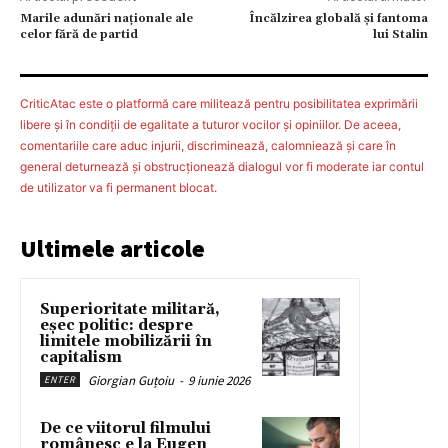
Marile adunări naționale ale
Încălzirea globală și fantoma
celor fără de partid
lui Stalin
CriticAtac este o platformă care militează pentru posibilitatea exprimării
libere şi în condiţii de egalitate a tuturor vocilor şi opiniilor. De aceea,
comentariile care aduc injurii, discriminează, calomniează şi care în
general deturnează şi obstrucţionează dialogul vor fi moderate iar contul
de utilizator va fi permanent blocat.
Ultimele articole
Superioritate militară,
eșec politic: despre
limitele mobilizării în
capitalism
Giorgian Guțoiu
-
9 iunie 2026
ENTER
De ce viitorul filmului
românesc e la Eugen