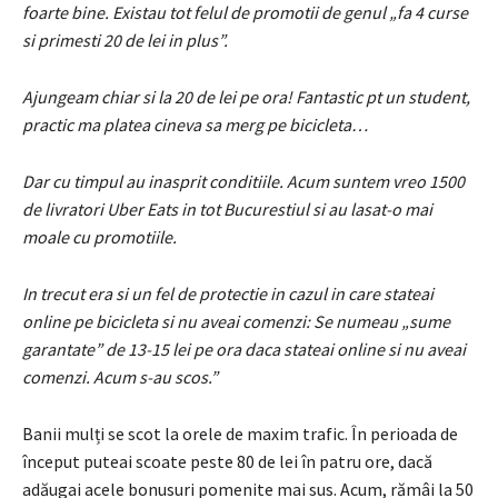
foarte bine. Existau tot felul de promotii de genul „fa 4 curse
si primesti 20 de lei in plus”.
Ajungeam chiar si la 20 de lei pe ora! Fantastic pt un student,
practic ma platea cineva sa merg pe bicicleta…
Dar cu timpul au inasprit conditiile. Acum suntem vreo 1500
de livratori Uber Eats in tot Bucurestiul si au lasat-o mai
moale cu promotiile.
In trecut era si un fel de protectie in cazul in care stateai
online pe bicicleta si nu aveai comenzi: Se numeau „sume
garantate” de 13-15 lei pe ora daca stateai online si nu aveai
comenzi. Acum s-au scos.”
Banii mulți se scot la orele de maxim trafic. În perioada de
început puteai scoate peste 80 de lei în patru ore, dacă
adăugai acele bonusuri pomenite mai sus. Acum, rămâi la 50