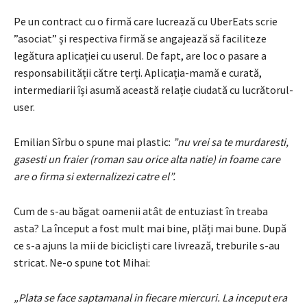
Pe un contract cu o firmă care lucrează cu UberEats scrie
”asociat” și respectiva firmă se angajează să faciliteze
legătura aplicației cu userul. De fapt, are loc o pasare a
responsabilității către terți. Aplicația-mamă e curată,
intermediarii își asumă această relație ciudată cu lucrătorul-
user.
Emilian Sîrbu o spune mai plastic:
”nu vrei sa te murdaresti,
gasesti un fraier (roman sau orice alta natie) in foame care
are o firma si externalizezi catre el”.
Cum de s-au băgat oamenii atât de entuziast în treaba
asta? La început a fost mult mai bine, plăți mai bune. După
ce s-a ajuns la mii de bicicliști care livrează, treburile s-au
stricat. Ne-o spune tot Mihai:
„Plata se face saptamanal in fiecare miercuri. La inceput era