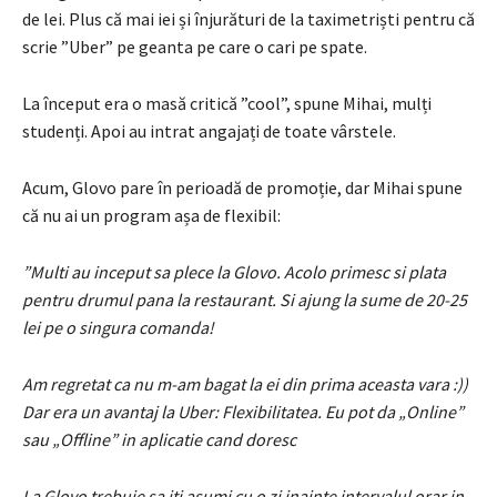
de lei. Plus că mai iei și înjurături de la taximetriști pentru că
scrie ”Uber” pe geanta pe care o cari pe spate.
La început era o masă critică ”cool”, spune Mihai, mulți
studenți. Apoi au intrat angajați de toate vârstele.
Acum, Glovo pare în perioadă de promoție, dar Mihai spune
că nu ai un program așa de flexibil:
”Multi au inceput sa plece la Glovo. Acolo primesc si plata
pentru drumul pana la restaurant. Si ajung la sume de 20-25
lei pe o singura comanda!
Am regretat ca nu m-am bagat la ei din prima aceasta vara :))
Dar era un avantaj la Uber: Flexibilitatea. Eu pot da „Online”
sau „Offline” in aplicatie cand doresc
La Glovo trebuie sa iti asumi cu o zi inainte intervalul orar in