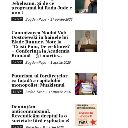
Jebeleanu. Și de ce
programul lui Radu Jude e
mort
Bogdan Popa
-
27 aprilie 2026
ENTER
Canonizarea Noului Val:
Dostoievski în hainele lui
Blade Runner. Note la
“Cristi Puiu, De ce filmez?
– Conferință la Academia
Română – 31 martie...
Bogdan Popa
-
1 aprilie 2026
ENTER
Futurism-ul fortărețelor
ca fațadă a capitalului
monopolist: Muskismul
Stefan Tiron
-
17 martie 2026
ENTER
Denunțăm
anticomunismul.
Revendicăm dreptul la o
societate fără exploatare!
Redacția
-
9 martie 2026
ENTER