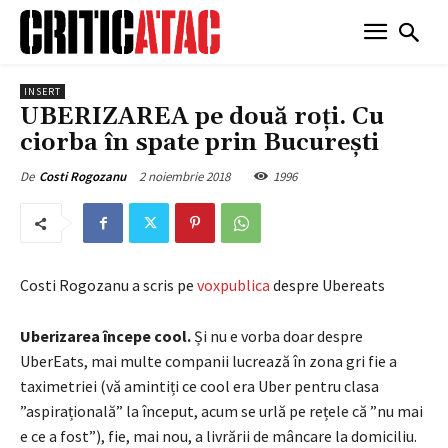
INSERT
UBERIZAREA pe două roți. Cu
ciorba în spate prin București
2 noiembrie 2018
1996
De
Costi Rogozanu
Costi Rogozanu a scris pe
voxpublica
despre Ubereats
Uberizarea începe cool.
Și nu e vorba doar despre
UberEats, mai multe companii lucrează în zona gri fie a
taximetriei (vă amintiți ce cool era Uber pentru clasa
”aspirațională” la început, acum se urlă pe rețele că ”nu mai
e ce a fost”), fie, mai nou, a livrării de mâncare la domiciliu.