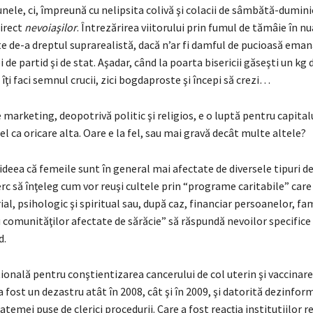
nele, ci, împreună cu nelipsita colivă şi colacii de sâmbătă-dumini
direct
nevoiaşilor
. Întrezărirea viitorului prin fumul de tămâie în n
e de-a dreptul suprarealistă, dacă n’ar fi damful de pucioasă eman
i de partid şi de stat. Aşadar, când la poarta bisericii găseşti un kg 
 îţi faci semnul crucii, zici bogdaproste şi începi să crezi…
 marketing, deopotrivă politic şi religios, e o luptă pentru capital
fel ca oricare alta. Oare e la fel, sau mai gravă decât multe altele?
ideea că femeile sunt în general mai afectate de diversele tipuri d
cerc să înţeleg cum vor reuşi cultele prin “programe caritabile” car
ial, psihologic şi spiritual sau, după caz, financiar persoanelor, fami
 comunităţilor afectate de sărăcie” să răspundă nevoilor specifice
d.
onală pentru conştientizarea cancerului de col uterin şi vaccinar
a fost un dezastru atât în 2008, cât şi în 2009, şi datorită dezinform
atemei puse de clerici procedurii. Care a fost reacţia institutiilor r