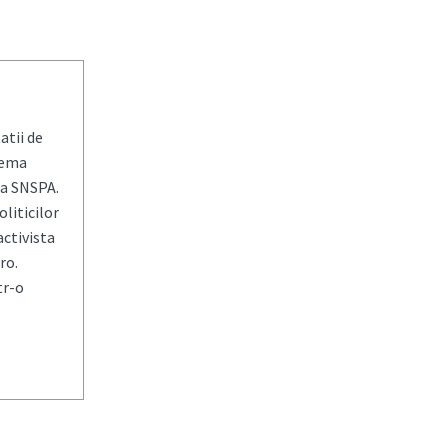
atii de
tema
 la SNSPA.
liticilor
ctivista
ro.
tr-o