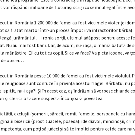
t vor răspândi milioane de fluturaşi scrişi cu semnul egal între avor
ecut în România 1.200.000 de femei au fost victimele violenţei dom
ot să fi stat martor într-un proces împotriva infractorilor bărbaţi: t
, îi leagă jurământul… Ironia sorţii, ultimul adăpost pentru aceste 
ţat. Nu au mai fost bani. Dar, de acum, nu-i aşa, o mamă bătută de so
a mănăstire. Ei! cu tot cu copii. Si ce va face? Va picta icoane, va ţ
e de obicei…
cut în România peste 10.000 de femei au fost victimele violului. P
 religioase sunt confuze în privinţa acestui flagel. Bărbatul nu po
e ispitit, nu-i aşa?! Şi în acest caz, aş îndrăzni să vorbesc chiar de 
ori şi clerici: o tăcere suspectă înconjoară povestea.
ietăţii, excluşii (şomerii, săracii, romii, femeile, persoanele cu hand
inalii bisericii (prostituatele, posedaţii de diavol, mincinoşii, crimi
ompetenţa, cum poţi să judeci şi să te implici pentru cei de care nu vr