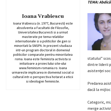
TEMA: Abdicări
Ioana Vrabiescu
Ioana Vrabiescu (n. 1977, Bucuresti) este
absolventa a Facultatii de Filosofie,
Universitatea Bucuresti si a urmat
masterate pe tema relatiilor
internationale si a politicilor de gen si
minoritati la SNSPA. In prezent studiaza
intr-un program doctoral in domeniul
politicilor comparate pentru minoritatea
statului” scos
roma. Ioana este feminista activista si
initiatoare a proiectului site-ului
dintre liderii
www.feminism-romania.ro. Ioana
asistenţei soc
urmareste implicarea in domeniul social si
cultural intr-o perspectiva hotarat a eticii
si ideologiei feministe.
Predarea asist
dacă la mijloc 
Categoric, miz
merge activist