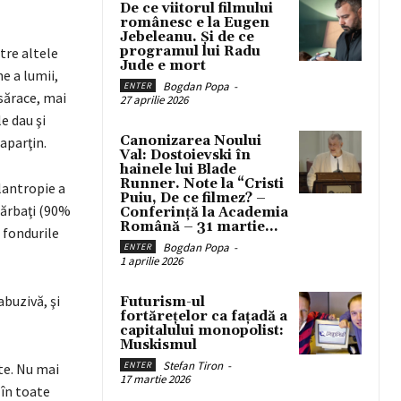
De ce viitorul filmului
românesc e la Eugen
Jebeleanu. Și de ce
programul lui Radu
tre altele
Jude e mort
e a lumii,
Bogdan Popa
-
ENTER
sărace, mai
27 aprilie 2026
e dau şi
Canonizarea Noului
aparţin.
Val: Dostoievski în
hainele lui Blade
Runner. Note la “Cristi
lantropie a
Puiu, De ce filmez? –
bărbaţi (90%
Conferință la Academia
Română – 31 martie...
c fondurile
Bogdan Popa
-
ENTER
1 aprilie 2026
abuzivă, şi
Futurism-ul
fortărețelor ca fațadă a
capitalului monopolist:
Muskismul
Stefan Tiron
-
ENTER
te. Nu mai
17 martie 2026
 în toate