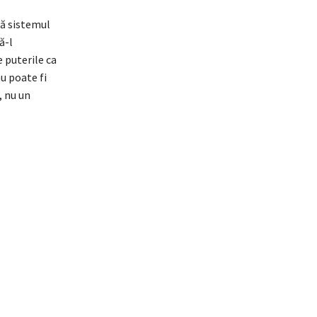
ză sistemul
ă-l
 puterile ca
u poate fi
, nu un