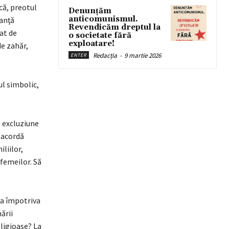
că, preotul
Denunțăm
anticomunismul.
uanţă
Revendicăm dreptul la
at de
o societate fără
exploatare!
de zahăr,
Redacția
-
9 martie 2026
ENTER
ul simbolic,
e excluziune
e acordă
liilor,
 femeilor. Să
ea împotriva
ării
eligioase? La