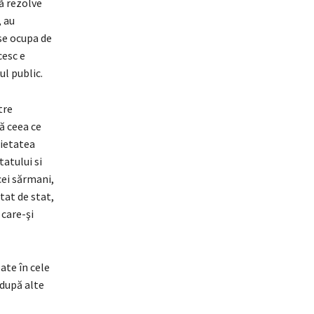
să rezolve
, au
 se ocupa de
cesc e
ul public.
tre
că ceea ce
cietatea
tatului si
cei sărmani,
tat de stat,
 care-şi
ate în cele
 după alte