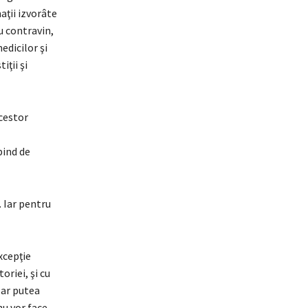
aţii izvorâte
u contravin,
edicilor şi
iţii şi
cestor
bind de
. Iar pentru
xcepţie
oriei, şi cu
-ar putea
nu vor face