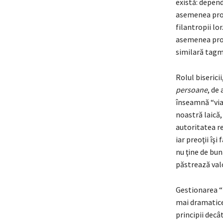
există: depend
asemenea probl
filantropii lo
asemenea probl
similară tagme
Rolul biserici
persoane
, de
înseamnă “via
noastră laică,
autoritatea re
iar preoţii îşi
nu ţine de bun
păstrează valo
Gestionarea “p
mai dramatice 
principii decât