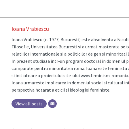
Ioana Vrabiescu
Ioana Vrabiescu (n. 1977, Bucuresti) este absolventa a Facult
Filosofie, Universitatea Bucuresti si a urmat masterate pe 
relatiilor internationale si a politicilor de gen si minoritati
In prezent studiaza intr-un program doctoral in domeniul po
comparate pentru minoritatea roma. Ioana este feminista a
si initiatoare a proiectului site-ului www.feminism-romania.
Ioana urmareste implicarea in domeniul social si cultural in
perspectiva hotarat a eticii si ideologiei feministe.
View all posts