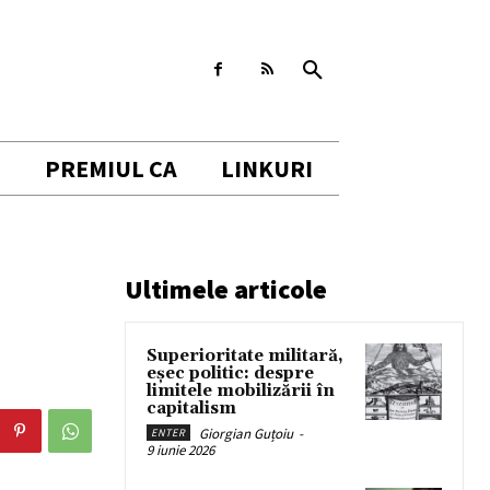
I
PREMIUL CA
LINKURI
Ultimele articole
Superioritate militară,
eșec politic: despre
limitele mobilizării în
capitalism
Giorgian Guțoiu
-
ENTER
9 iunie 2026