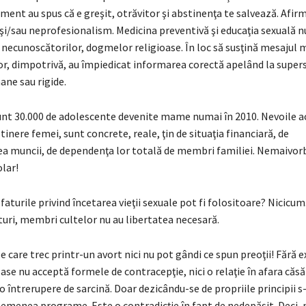
ment au spus că e greşit, otrăvitor şi abstinenţa te salvează. Afirm
şi/sau neprofesionalism. Medicina preventivă şi educaţia sexuală n
 necunoscătorilor, dogmelor religioase. În loc să susţină mesajul m
lor, dimpotrivă, au împiedicat informarea corectă apelând la superst
ne sau rigide.
nt 30.000 de adolescente devenite mame numai în 2010. Nevoile a
 tinere femei, sunt concrete, reale, ţin de situaţia financiară, de
ea muncii, de dependenţa lor totală de membri familiei. Nemaivor
lar!
faturile privind încetarea vieţii sexuale pot fi folositoare? Nicicum
turi, membri cultelor nu au libertatea necesară.
 care trec printr-un avort nici nu pot gândi ce spun preoţii! Fără e
oase nu acceptă formele de contracepţie, nici o relaţie în afara căsăt
 o întrerupere de sarcină. Doar dezicându-se de propriile principii s
emenea programe. Este o contradicţie în fapt de nedepăşit. Deci, 