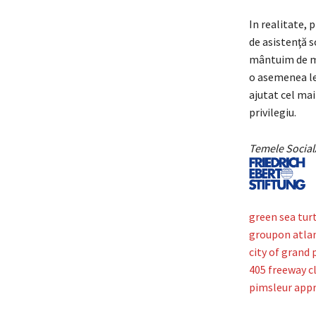
In realitate,
de asistenţă s
mântuim de ma
o asemenea leg
ajutat cel mai
privilegiu.
Temele SocialA
green sea tur
groupon atla
city of grand 
405 freeway c
pimsleur appr