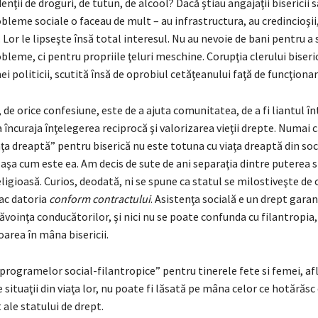
enţii de droguri, de tutun, de alcool? Dacă ştiau angajaţii bisericii 
eme sociale o faceau de mult – au infrastructura, au credincioşii
r. Lor le lipseşte însă total interesul. Nu au nevoie de bani pentru a
eme, ci pentru propriile ţeluri meschine. Corupţia clerului biseri
i politicii, scutită însă de oprobiul cetăţeanului faţă de funcţionar
i, de orice confesiune, este de a ajuta comunitatea, de a fi liantul în
 a încuraja înţelegerea reciprocă şi valorizarea vieţii drepte. Numai 
ţa dreaptă” pentru biserică nu este totuna cu viaţa dreaptă din so
 aşa cum este ea. Am decis de sute de ani separaţia dintre puterea s
ligioasă. Curios, deodată, ni se spune ca statul se milostiveşte de 
 fac datoria
conform contractului
. Asistenţa socială e un drept garan
ăvoinţa conducătorilor, şi nici nu se poate confunda cu filantropia,
area în mâna bisericii.
rogramelor social-filantropice” pentru tinerele fete si femei, afl
situaţii din viaţa lor, nu poate fi lăsată pe mâna celor ce hotărăsc
 ale statului de drept.