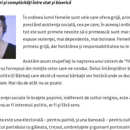
 şi complicităţi între stat şi biserică
În ordinea lumii femeile sunt cele care ofera grijă, prin
prestând asistenţa socială, cea pe care, în aceeaşi ordin
tot ele sunt primele nevoite să o primească: sunt mai 
expuse violenţei, mai dependente, mai bolnave. Femeil
primesc grijă, dar hotărârea şi responsabilitatea nu le 
Asistăm acum stupefiaţi la naşterea unui sistem de “fi
 cu forcepsul din minţile celor care ne conduc. Deloc întâmplător 
 politici)! Bărbaţi care decid că numai bărbaţii vor hotărâ unde se du
iale. Mai rău de atât nu se poate.
enţei sociale în braţele popimii, indiferent de cultul religios, este 
nu ar fi interesul politic, ar fi şi fără sens.
a este una electorală – pentru partid, şi una banoasă – pentru cul
ul partidului cu găleata, tricoul, umbreluţele şi gumarii portocalii