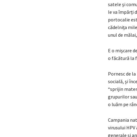
satele şi comu
le va împărţi 
portocalie est
cădelniţa mile
unul de mălai,
E o mişcare de
o făcătură la 
Pornesc de la 
socială, şi în
“sprijin mater
grupurilor sau
o luăm pe rân
Campania nati
virusului HPV 
generale şi an