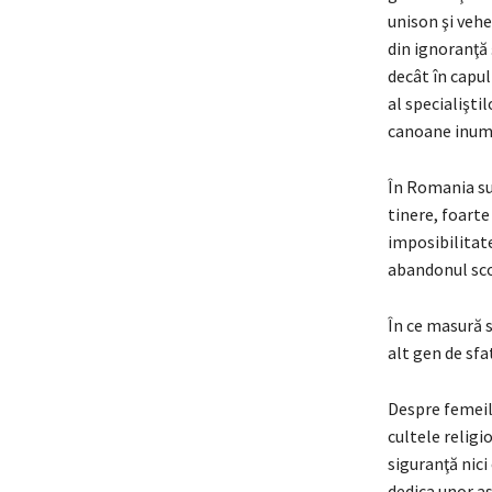
unison şi vehe
din ignoranţă 
decât în capul
al specialişti
canoane inuma
În Romania su
tinere, foarte
imposibilitat
abandonul sco
În ce masură s
alt gen de sfa
Despre femeile
cultele religi
siguranţă nici
dedica unor as