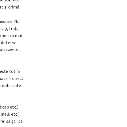
t şi crimă.
estice. Nu
aţi, fraţi,
femei tocmai
ţul ei se
ese covoare,
este tot în
ate fi direct
complicitate
icap etc.),
nalii etc.).
ei să ştii că