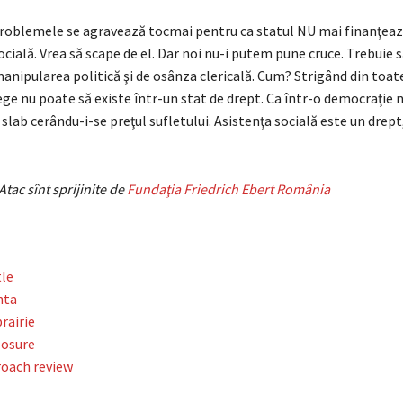
 problemele se agravează tocmai pentru ca statul NU mai finanţea
ocială. Vrea să scape de el. Dar noi nu-i putem pune cruce. Trebuie s
nipularea politică şi de osânza clericală. Cum? Strigând din toate
e nu poate să existe într-un stat de drept. Ca într-o democraţie n
 slab cerându-i-se preţul sufletului. Asistenţa socială este un drept
tac sînt sprijinite de
Fundaţia Friedrich Ebert România
tle
nta
prairie
losure
oach review