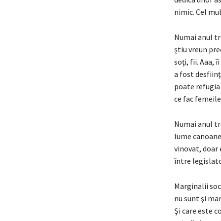
nimic. Cel mul
Numai anul tr
ştiu vreun pre
soţi, fii. Aaa
a fost desfiin
poate refugia l
ce fac femeil
Numai anul tre
lume canoanele
vinovat, doar 
între legislat
Marginalii soc
nu sunt şi marg
Şi care este c