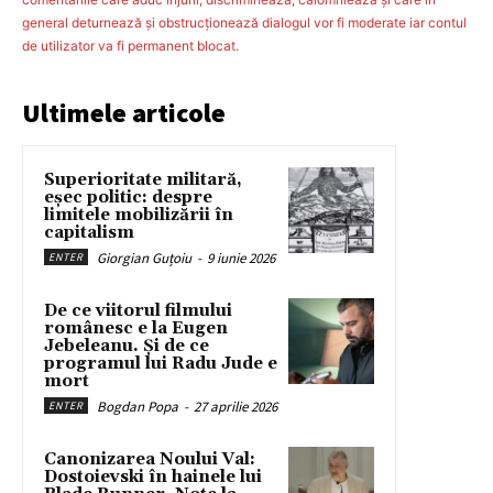
general deturnează şi obstrucţionează dialogul vor fi moderate iar contul
de utilizator va fi permanent blocat.
Ultimele articole
Superioritate militară,
eșec politic: despre
limitele mobilizării în
capitalism
Giorgian Guțoiu
-
9 iunie 2026
ENTER
De ce viitorul filmului
românesc e la Eugen
Jebeleanu. Și de ce
programul lui Radu Jude e
mort
Bogdan Popa
-
27 aprilie 2026
ENTER
Canonizarea Noului Val:
Dostoievski în hainele lui