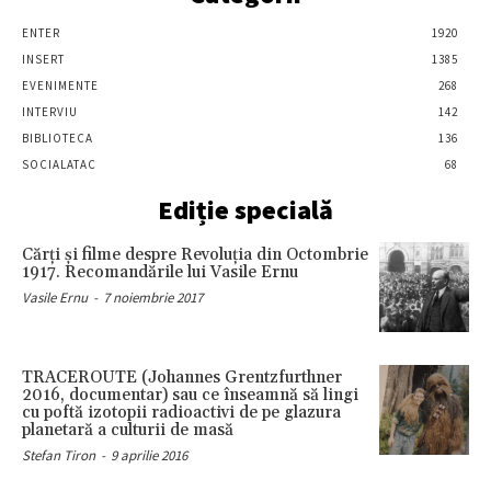
ENTER
1920
INSERT
1385
EVENIMENTE
268
INTERVIU
142
BIBLIOTECA
136
SOCIALATAC
68
Ediție specială
Cărţi şi filme despre Revoluţia din Octombrie
1917. Recomandările lui Vasile Ernu
Vasile Ernu
-
7 noiembrie 2017
TRACEROUTE (Johannes Grentzfurthner
2016, documentar) sau ce înseamnă să lingi
cu poftă izotopii radioactivi de pe glazura
planetară a culturii de masă
Stefan Tiron
-
9 aprilie 2016