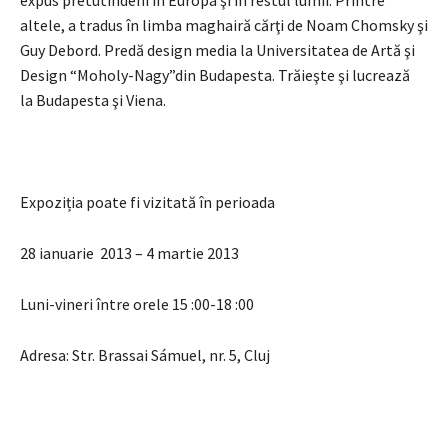
expus pretutindeni în Europa şi în restul lumii. Printre
altele, a tradus în limba maghairă cărţi de Noam Chomsky şi
Guy Debord. Predă design media la Universitatea de Artă şi
Design “Moholy-Nagy”din Budapesta. Trăieşte şi lucrează
la Budapesta şi Viena.
Expoziția poate fi vizitată în perioada
28 ianuarie 2013 – 4 martie 2013
Luni-vineri între orele 15 :00-18 :00
Adresa: Str. Brassai Sámuel, nr. 5, Cluj