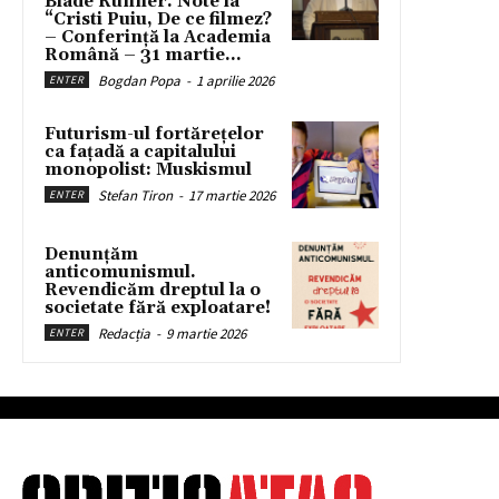
Blade Runner. Note la
“Cristi Puiu, De ce filmez?
– Conferință la Academia
Română – 31 martie...
Bogdan Popa
-
1 aprilie 2026
ENTER
Futurism-ul fortărețelor
ca fațadă a capitalului
monopolist: Muskismul
Stefan Tiron
-
17 martie 2026
ENTER
Denunțăm
anticomunismul.
Revendicăm dreptul la o
societate fără exploatare!
Redacția
-
9 martie 2026
ENTER