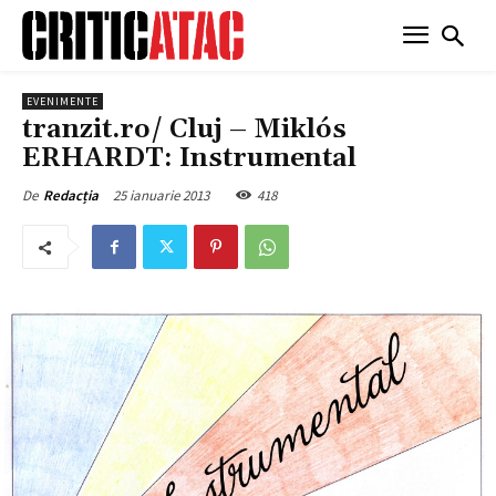
EVENIMENTE
tranzit.ro/ Cluj – Miklós
ERHARDT: Instrumental
25 ianuarie 2013
418
De
Redacția