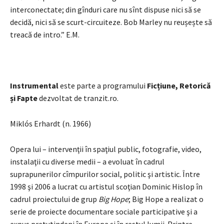
interconectate; din gînduri care nu sînt dispuse nici să se
decidă, nici să se scurt-circuiteze. Bob Marley nu reușește să
treacă de intro.” E.M.
Instrumental
este parte a programului
Ficțiune, Retorică
și Fapte
dezvoltat de tranzit.ro.
Miklós Erhardt (n. 1966)
Opera lui – intervenţii în spaţiul public, fotografie, video,
instalaţii cu diverse medii – a evoluat în cadrul
suprapunerilor cîmpurilor social, politic şi artistic. Între
1998 şi 2006 a lucrat cu artistul scoţian Dominic Hislop în
cadrul proiectului de grup
Big Hope
; Big Hope a realizat o
serie de proiecte documentare sociale participative şi a