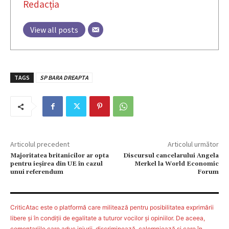
Redacția
View all posts
TAGS
SP BARA DREAPTA
Articolul precedent
Articolul următor
Majoritatea britanicilor ar opta
Discursul cancelarului Angela
pentru ieşirea din UE în cazul
Merkel la World Economic
unui referendum
Forum
CriticAtac este o platformă care militează pentru posibilitatea exprimării
libere şi în condiţii de egalitate a tuturor vocilor şi opiniilor. De aceea,
comentariile care aduc injurii, discriminează, calomniează şi care în