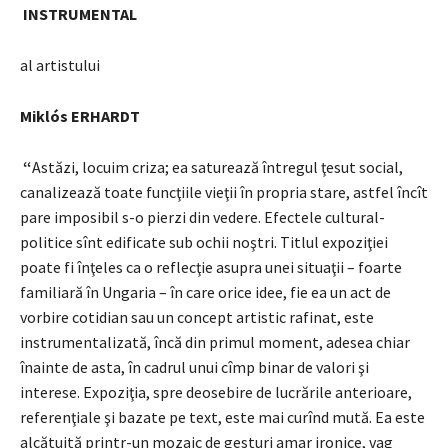
INSTRUMENTAL
al artistului
Miklós ERHARDT
“
Astăzi, locuim criza; ea saturează întregul ţesut social,
canalizează toate funcţiile vieţii în propria stare, astfel încît
pare imposibil s-o pierzi din vedere. Efectele cultural-
politice sînt edificate sub ochii noştri. Titlul expoziţiei
poate fi înţeles ca o reflecţie asupra unei situaţii – foarte
familiară în Ungaria – în care orice idee, fie ea un act de
vorbire cotidian sau un concept artistic rafinat, este
instrumentalizată, încă din primul moment, adesea chiar
înainte de asta, în cadrul unui cîmp binar de valori şi
interese. Expoziţia, spre deosebire de lucrările anterioare,
referenţiale şi bazate pe text, este mai curînd mută. Ea este
alcătuită printr-un mozaic de gesturi amar ironice, vag