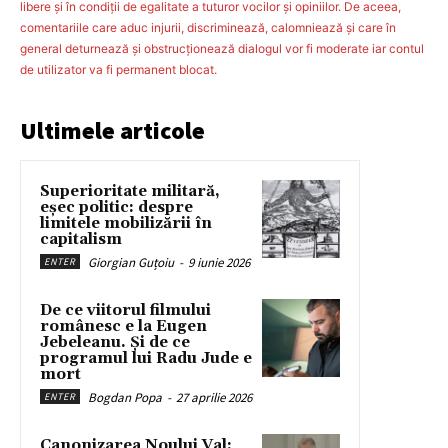
libere şi în condiţii de egalitate a tuturor vocilor şi opiniilor. De aceea,
comentariile care aduc injurii, discriminează, calomniează şi care în
general deturnează şi obstrucţionează dialogul vor fi moderate iar contul
de utilizator va fi permanent blocat.
Ultimele articole
Superioritate militară,
eșec politic: despre
limitele mobilizării în
capitalism
Giorgian Guțoiu
-
9 iunie 2026
ENTER
De ce viitorul filmului
românesc e la Eugen
Jebeleanu. Și de ce
programul lui Radu Jude e
mort
Bogdan Popa
-
27 aprilie 2026
ENTER
Canonizarea Noului Val: