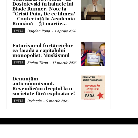
Dostoievski în hainele lui
Blade Runner. Note la
“Cristi Puiu, De ce filmez?
– Conferință la Academia
Română – 31 martie...
Bogdan Popa
-
1 aprilie 2026
ENTER
Futurism-ul fortărețelor
ca fațadă a capitalului
monopolist: Muskismul
Stefan Tiron
-
17 martie 2026
ENTER
Denunțăm
anticomunismul.
Revendicăm dreptul la o
societate fără exploatare!
Redacția
-
9 martie 2026
ENTER