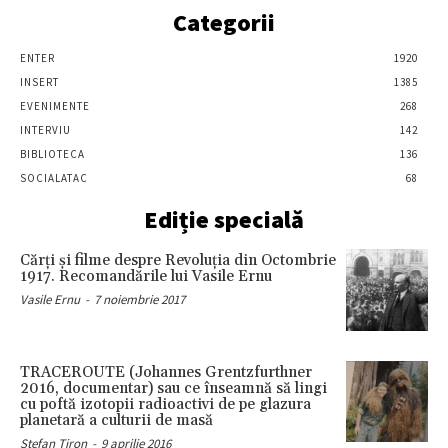
Categorii
ENTER
1920
INSERT
1385
EVENIMENTE
268
INTERVIU
142
BIBLIOTECA
136
SOCIALATAC
68
Ediție specială
Cărţi şi filme despre Revoluţia din Octombrie
1917. Recomandările lui Vasile Ernu
Vasile Ernu
-
7 noiembrie 2017
TRACEROUTE (Johannes Grentzfurthner
2016, documentar) sau ce înseamnă să lingi
cu poftă izotopii radioactivi de pe glazura
planetară a culturii de masă
Stefan Tiron
-
9 aprilie 2016