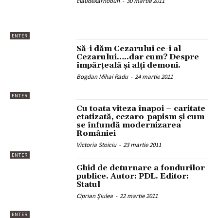
claudekarnoouh
-
30 martie 2011
ENTER
Să-i dăm Cezarului ce-i al
Cezarului…..dar cum? Despre
împărţeală şi alţi demoni.
Bogdan Mihai Radu
-
24 martie 2011
ENTER
Cu toata viteza înapoi – caritate
etatizată, cezaro-papism şi cum
se înfundă modernizarea
României
Victoria Stoiciu
-
23 martie 2011
ENTER
Ghid de deturnare a fondurilor
publice. Autor: PDL. Editor:
Statul
Ciprian Șiulea
-
22 martie 2011
ENTER