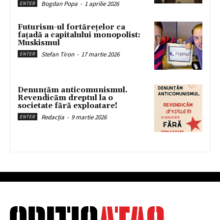
Bogdan Popa
-
1 aprilie 2026
ENTER
Futurism-ul fortărețelor ca
fațadă a capitalului monopolist:
Muskismul
Stefan Tiron
-
17 martie 2026
ENTER
Denunțăm anticomunismul.
Revendicăm dreptul la o
societate fără exploatare!
Redacția
-
9 martie 2026
ENTER