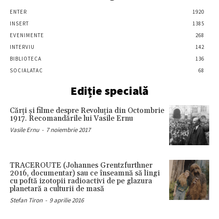
ENTER
1920
INSERT
1385
EVENIMENTE
268
INTERVIU
142
BIBLIOTECA
136
SOCIALATAC
68
Ediție specială
Cărţi şi filme despre Revoluţia din Octombrie
1917. Recomandările lui Vasile Ernu
Vasile Ernu
-
7 noiembrie 2017
TRACEROUTE (Johannes Grentzfurthner
2016, documentar) sau ce înseamnă să lingi
cu poftă izotopii radioactivi de pe glazura
planetară a culturii de masă
Stefan Tiron
-
9 aprilie 2016