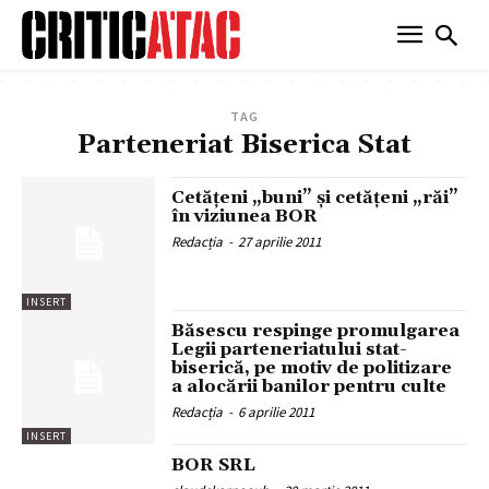
TAG
Parteneriat Biserica Stat
Cetăţeni „buni” şi cetăţeni „răi”
în viziunea BOR
Redacția
-
27 aprilie 2011
INSERT
Băsescu respinge promulgarea
Legii parteneriatului stat-
biserică, pe motiv de politizare
a alocării banilor pentru culte
Redacția
-
6 aprilie 2011
INSERT
BOR SRL