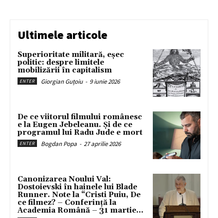
Ultimele articole
Superioritate militară, eșec
politic: despre limitele
mobilizării în capitalism
Giorgian Guțoiu
-
9 iunie 2026
ENTER
De ce viitorul filmului românesc
e la Eugen Jebeleanu. Și de ce
programul lui Radu Jude e mort
Bogdan Popa
-
27 aprilie 2026
ENTER
Canonizarea Noului Val:
Dostoievski în hainele lui Blade
Runner. Note la “Cristi Puiu, De
ce filmez? – Conferință la
Academia Română – 31 martie...