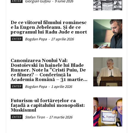
Giorgian Guțoiu
-
9 iunie 2026
ENTER
De ce viitorul filmului românesc
e la Eugen Jebeleanu. Și de ce
programul lui Radu Jude e mort
Bogdan Popa
-
27 aprilie 2026
ENTER
Canonizarea Noului Val:
Dostoievski în hainele lui Blade
Runner. Note la “Cristi Puiu, De
ce filmez? – Conferință la
Academia Română – 31 martie...
Bogdan Popa
-
1 aprilie 2026
ENTER
Futurism-ul fortărețelor ca
fațadă a capitalului monopolist:
Muskismul
Stefan Tiron
-
17 martie 2026
ENTER