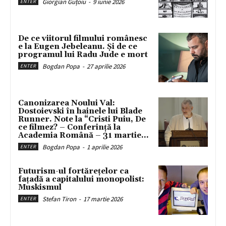
Giorgian Guțoiu
-
9 iunie 2026
ENTER
De ce viitorul filmului românesc
e la Eugen Jebeleanu. Și de ce
programul lui Radu Jude e mort
Bogdan Popa
-
27 aprilie 2026
ENTER
Canonizarea Noului Val:
Dostoievski în hainele lui Blade
Runner. Note la “Cristi Puiu, De
ce filmez? – Conferință la
Academia Română – 31 martie...
Bogdan Popa
-
1 aprilie 2026
ENTER
Futurism-ul fortărețelor ca
fațadă a capitalului monopolist:
Muskismul
Stefan Tiron
-
17 martie 2026
ENTER