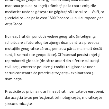
mantaua pseudo-științei) trâmbiță pe la toate colțurile
mediatice unde se găsește un găgăuță să-i asculte… Va fi, ca
și celelalte – de pe la vreo 1500 încoace – unul european
par
excellence
.
Nu neapărat din punct de vedere geografic (inteligența
sclipitoare a futurologilor ajunge doar pentru a prevedea
mutațiile geografice cărora, pentru a părea mai mult decât
sunt, li se mai zice geopolitice). Ci în sensul persistenței și
reproducerii globale (de către actori din diferite culturi și
civilizații, contexte politice și tradiții religioase) a unor
seturi constante de practici
europene –
exploatarea și
dominația.
Practicile cu pricina nu ar fi neapărat inventate de europeni,
dar aceștia le-au perfecționat tehnologicește, moralicește
și economicește.