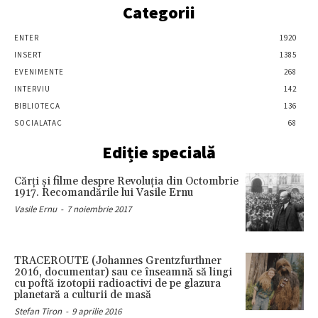
Categorii
ENTER
1920
INSERT
1385
EVENIMENTE
268
INTERVIU
142
BIBLIOTECA
136
SOCIALATAC
68
Ediție specială
Cărţi şi filme despre Revoluţia din Octombrie
1917. Recomandările lui Vasile Ernu
Vasile Ernu
-
7 noiembrie 2017
TRACEROUTE (Johannes Grentzfurthner
2016, documentar) sau ce înseamnă să lingi
cu poftă izotopii radioactivi de pe glazura
planetară a culturii de masă
Stefan Tiron
-
9 aprilie 2016