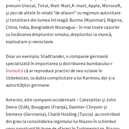
precum Unocal, Total, Wall-Mart,K-mart, Apple, Microsoft,
și zeci de altele în relații ”de afaceri” cu regimuri autoritare
și totalitare din lumea întreagă: Burma (Myanmar), Nigeria,
China, India, Bangladesh Nicaragua – în mai toate cazurile
cu încălcarea drepturilor omului, drepturilor la muncă,
exploatare și neosclavie.
Doar un exemplu: Stadtlander, o companie germană
specializată în importarea și distribuirea bumbacului
e
învinuită
că ar reproduce practici de neo sclavie în
Uzbekistan, cu dubla complicitate a lui Karimov, dar și a
autorităților germane.
Anterior, alte companii occidentale – Caterpillar și John
Deere (SUA), Bouygues (Franța), Daimler-Chrysler și
Siemens (Germania), Chalik Holding (Turcia) au contribuit
din greu la consolidarea regimului lui Niazov în schimbul
unor oportunități bune de afaceri în Turkmenistan. Niazov