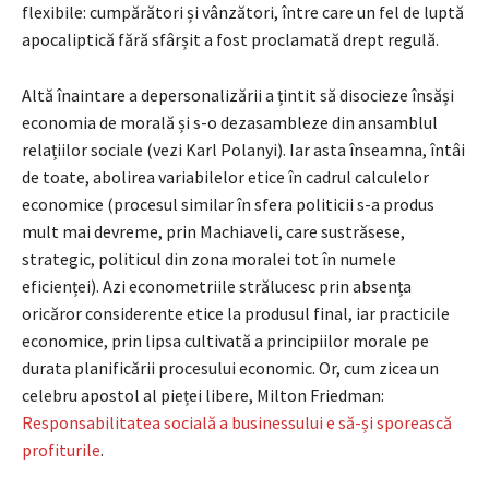
flexibile: cumpărători și vânzători, între care un fel de luptă
apocaliptică fără sfârșit a fost proclamată drept regulă.
Altă înaintare a depersonalizării a țintit să disocieze însăși
economia de morală și s-o dezasambleze din ansamblul
relațiilor sociale (vezi Karl Polanyi). Iar asta înseamna, întâi
de toate, abolirea variabilelor etice în cadrul calculelor
economice (procesul similar în sfera politicii s-a produs
mult mai devreme, prin Machiaveli, care sustrăsese,
strategic, politicul din zona moralei tot în numele
eficienței). Azi econometriile strălucesc prin absența
oricăror considerente etice la produsul final, iar practicile
economice, prin lipsa cultivată a principiilor morale pe
durata planificării procesului economic. Or, cum zicea un
celebru apostol al pieței libere, Milton Friedman:
Responsabilitatea socială a businessului e să-și sporească
profiturile
.