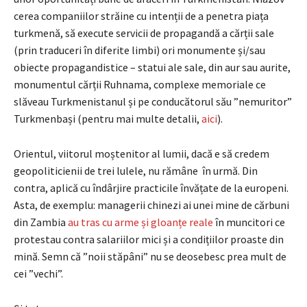
cerea companiilor străine cu intenții de a penetra piața
turkmenă, să execute servicii de propagandă a cărții sale
(prin traduceri în diferite limbi) ori monumente și/sau
obiecte propagandistice – statui ale sale, din aur sau aurite,
monumentul cărții Ruhnama, complexe memoriale ce
slăveau Turkmenistanul și pe conducătorul său ”nemuritor”
Turkmenbași (pentru mai multe detalii,
aici
).
Orientul, viitorul moștenitor al lumii, dacă e să credem
geopoliticienii de trei lulele, nu rămâne în urmă. Din
contra, aplică cu îndârjire practicile învățate de la europeni.
Asta, de exemplu: managerii chinezi ai unei mine de cărbuni
din Zambia
au tras cu arme și gloanțe reale
în muncitori ce
protestau contra salariilor mici și a condițiilor proaste din
mină. Semn că ”noii stăpâni” nu se deosebesc prea mult de
cei ”vechi”.