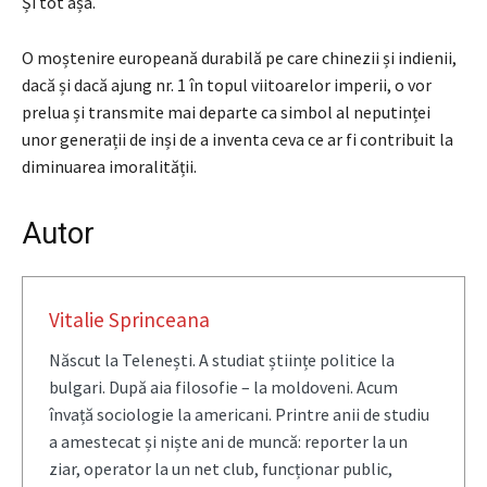
Și tot așa.
O moștenire europeană durabilă pe care chinezii și indienii,
dacă și dacă ajung nr. 1 în topul viitoarelor imperii, o vor
prelua și transmite mai departe ca simbol al neputinței
unor generații de inși de a inventa ceva ce ar fi contribuit la
diminuarea imoralității.
Autor
Vitalie Sprinceana
Născut la Telenești. A studiat științe politice la
bulgari. După aia filosofie – la moldoveni. Acum
învață sociologie la americani. Printre anii de studiu
a amestecat și niște ani de muncă: reporter la un
ziar, operator la un net club, funcționar public,