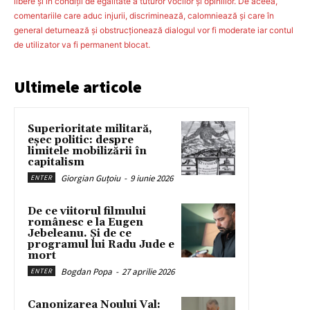
libere şi în condiţii de egalitate a tuturor vocilor şi opiniilor. De aceea,
comentariile care aduc injurii, discriminează, calomniează şi care în
general deturnează şi obstrucţionează dialogul vor fi moderate iar contul
de utilizator va fi permanent blocat.
Ultimele articole
Superioritate militară,
eșec politic: despre
limitele mobilizării în
capitalism
Giorgian Guțoiu
-
9 iunie 2026
ENTER
De ce viitorul filmului
românesc e la Eugen
Jebeleanu. Și de ce
programul lui Radu Jude e
mort
Bogdan Popa
-
27 aprilie 2026
ENTER
Canonizarea Noului Val: