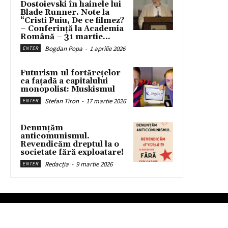
Dostoievski în hainele lui
Blade Runner. Note la
“Cristi Puiu, De ce filmez?
– Conferință la Academia
Română – 31 martie...
Bogdan Popa
-
1 aprilie 2026
ENTER
Futurism-ul fortărețelor
ca fațadă a capitalului
monopolist: Muskismul
Stefan Tiron
-
17 martie 2026
ENTER
Denunțăm
anticomunismul.
Revendicăm dreptul la o
societate fără exploatare!
Redacția
-
9 martie 2026
ENTER