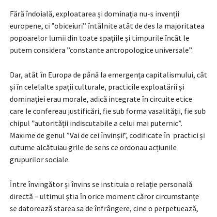
Fără îndoială, exploatarea și dominația nu-s invenții
europene, ci ”obiceiuri” întâlnite atât de des la majoritatea
popoarelor lumii din toate spațiile și timpurile încât le
putem considera ”constante antropologice universale”.
Dar, atât în Europa de până la emergența capitalismului, cât
și în celelalte spații culturale, practicile exploatării și
dominației erau morale, adică integrate în circuite etice
care le confereau justificări, fie sub forma vasalității, fie sub
chipul ”autorității indiscutabile a celui mai puternic”.
Maxime de genul ”Vai de cei învinși!”, codificate în practici și
cutume alcătuiau grile de sens ce ordonau acțiunile
grupurilor sociale.
Între învingător și învins se instituia o relație personală
directă – ultimul știa în orice moment căror circumstanțe
se datorează starea sa de înfrângere, cine o perpetuează,