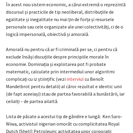
În acest nou sistem economic, a cărui extremă o reprezintă
discursul și practicile de tip neoliberal, distribuțiile de
egalitate și inegalitate nu mai țin de forța și resursele
personale sau cele organizate ale unei colectivități, ci de o
logică impersonală, obiectivă și amorală.
Amorală nu pentru că ar fi criminală per se, ci pentru că
exclude însăși discuțiile despre principiile morale în
economie. Dominația și explotarea pot fi probate
matematic, calculate prin intermediul unor algoritmi
complicați cu iz științific (vezi
interviul
cu Benoît
Mandelbrot pentru detalii) al căror rezultat e identic: unii
(de fapt aceeiași) stau de partea favorabilă a bunăstării, iar
ceilalți – de partea ailaltă.
Lista de păcate a acestui tip de gândire e lungă: Ken Saro-
Wiwa, activistul nigerian omorât cu complicitatea Royal
Dutch [Shell] Petroleum; activitatea unor corporații