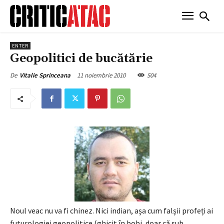
ENTER
Geopolitici de bucătărie
11 noiembrie 2010
504
De
Vitalie Sprinceana
Noul veac nu va fi chinez. Nici indian, așa cum falșii profeți ai
futurologiei geopolitice (ghicit în bobi, doar că sub