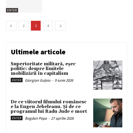
ENTER
2
3
4
Ultimele articole
Superioritate militară, eșec
politic: despre limitele
mobilizării în capitalism
Giorgian Guțoiu
-
9 iunie 2026
ENTER
De ce viitorul filmului românesc
e la Eugen Jebeleanu. Și de ce
programul lui Radu Jude e mort
Bogdan Popa
-
27 aprilie 2026
ENTER