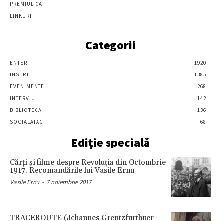
PREMIUL CA
LINKURI
Categorii
ENTER
1920
INSERT
1385
EVENIMENTE
268
INTERVIU
142
BIBLIOTECA
136
SOCIALATAC
68
Ediție specială
Cărţi şi filme despre Revoluţia din Octombrie
1917. Recomandările lui Vasile Ernu
Vasile Ernu
-
7 noiembrie 2017
TRACEROUTE (Johannes Grentzfurthner