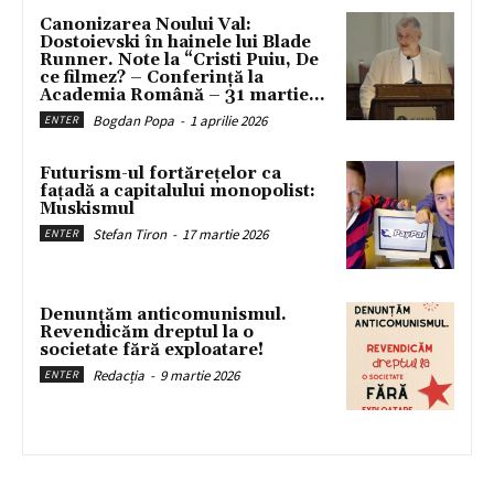
Canonizarea Noului Val:
Dostoievski în hainele lui Blade
Runner. Note la “Cristi Puiu, De
ce filmez? – Conferință la
Academia Română – 31 martie...
Bogdan Popa
-
1 aprilie 2026
ENTER
Futurism-ul fortărețelor ca
fațadă a capitalului monopolist:
Muskismul
Stefan Tiron
-
17 martie 2026
ENTER
Denunțăm anticomunismul.
Revendicăm dreptul la o
societate fără exploatare!
Redacția
-
9 martie 2026
ENTER