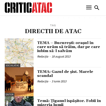
TAG
DIRECTII DE ATAC
TEMA – București: orașul în
care urâm să trăim, dar pe care
iubim să-l salvăm
Redacția
-
18 august 2013
SOCIALATAC
TEMA: Gazul de şist. Marele
scandal
Redacția
-
3 iunie 2013
ENTER
Temă: Țiganul ispășitor. Fobii în
mizeria lumii