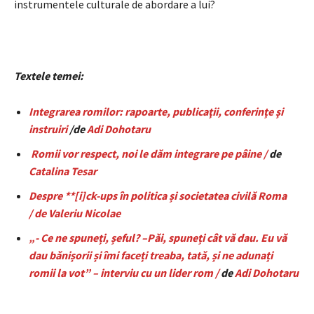
instrumentele culturale de abordare a lui?
Textele temei:
Integrarea
romilor: rapoarte, publicaţii, conferinţe şi
instruiri
/de
Adi Dohotaru
Romii vor respect, noi le dăm integrare pe pâine /
de
Catalina Tesar
Despre **[i]ck-ups în politica și societatea civilă Roma
/ de Valeriu Nicolae
„- Ce ne spuneți, șeful? –Păi, spuneți cât vă dau. Eu vă
dau bănișorii și îmi faceți treaba, tată, și ne adunați
romii la vot” – interviu cu un lider rom /
de
Adi Dohotaru