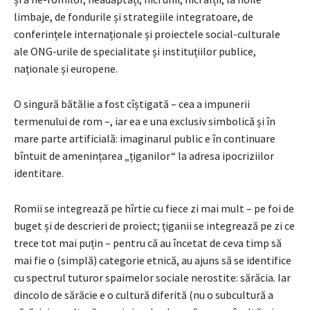
limbaje, de fondurile și strategiile integratoare, de
conferințele internaționale și proiectele social-culturale
ale ONG-urile de specialitate și instituțiilor publice,
naționale și europene.
O singură bătălie a fost cîștigată – cea a impunerii
termenului de rom –, iar ea e una exclusiv simbolică și în
mare parte artificială: imaginarul public e în continuare
bîntuit de amenințarea „țiganilor“ la adresa ipocriziilor
identitare.
Romii se integrează pe hîrtie cu fiece zi mai mult – pe foi de
buget și de descrieri de proiect; țiganii se integrează pe zi ce
trece tot mai puțin – pentru că au încetat de ceva timp să
mai fie o (simplă) categorie etnică, au ajuns să se identifice
cu spectrul tuturor spaimelor sociale nerostite: sărăcia. Iar
dincolo de sărăcie e o cultură diferită (nu o subcultură a