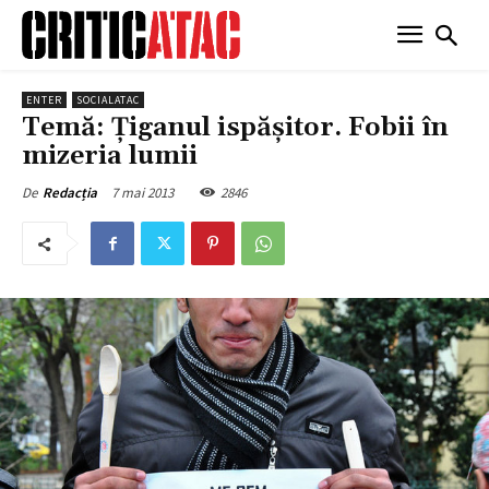
ENTER
SOCIALATAC
Temă: Țiganul ispășitor. Fobii în
mizeria lumii
7 mai 2013
2846
De
Redacția