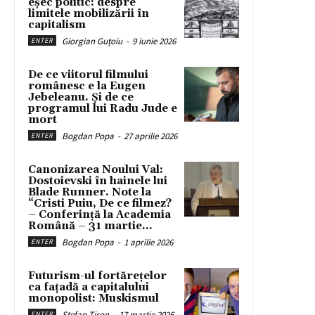
eșec politic: despre
limitele mobilizării în
capitalism
Giorgian Guțoiu
-
9 iunie 2026
ENTER
De ce viitorul filmului
românesc e la Eugen
Jebeleanu. Și de ce
programul lui Radu Jude e
mort
Bogdan Popa
-
27 aprilie 2026
ENTER
Canonizarea Noului Val:
Dostoievski în hainele lui
Blade Runner. Note la
“Cristi Puiu, De ce filmez?
– Conferință la Academia
Română – 31 martie...
Bogdan Popa
-
1 aprilie 2026
ENTER
Futurism-ul fortărețelor
ca fațadă a capitalului
monopolist: Muskismul
Stefan Tiron
-
17 martie 2026
ENTER