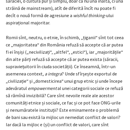
sărăciei, o cultură pur și simplu, doar că nu una înaltă, ci una
străină de mainstream), atît de diferită încît nu poate fi
decît o nouă formă de agresiune a
wishful thinking
-ului
aspirațional majoritar.
Romii sînt, neutru, o etnie, în schimb, „țiganii“ sînt tot ceea
ce „majoritatea“ din România refuză să accepte că ar putea
fi ei înșiși („necivilizați“, „altfel“, „estici“), iar „majoritățile“
din alte părți refuză să accepte că ar putea exista (săracii,
supraviețuitorii în ciuda societății). Ce înseamnă, într-un
asemenea context,
a integra
? Unde sfîrșește exportul de
„civilizație“ și „domesticirea“ unui grup etnic și unde începe
adevăratul
empowerment
al unei categorii sociale ce refuză
să rămînă invizibilă? Care sînt nevoile reale ale acestor
comunități etnice și sociale, ce fac și ce pot face ONG-urile
și nenumăratele instituții? Este eminamente o problemă
de bani sau există la mijloc un nemediat conflict de valori?
Iar dacă la mijloc e (și) un conflict de valori, care sînt