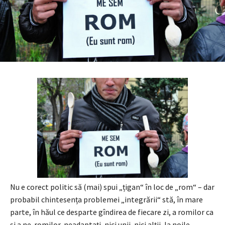
Nu e corect politic să (mai) spui „țigan“ în loc de „rom“ – dar
probabil chintesența problemei „integrării“ stă, în mare
parte, în hăul ce desparte gîndirea de fiecare zi, a romilor ca
și a ne-romilor, neadaptați, nici unii, nici alții, la noile