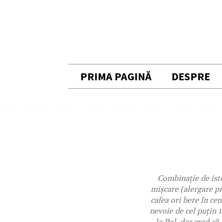
PRIMA PAGINĂ
DESPRE
Combinaţie de istor
mişcare (alergare pr
cafea ori bere în ce
nevoie de cel puţin 1