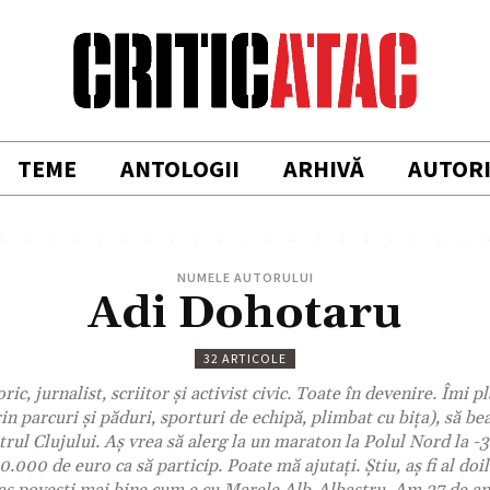
TEME
ANTOLOGII
ARHIVĂ
AUTOR
NUMELE AUTORULUI
Adi Dohotaru
32 ARTICOLE
ic, jurnalist, scriitor şi activist civic. Toate în devenire. Îmi pla
in parcuri şi păduri, sporturi de echipă, plimbat cu biţa), să bea
ntrul Clujului. Aş vrea să alerg la un maraton la Polul Nord la -3
0.000 de euro ca să particip. Poate mă ajutaţi. Ştiu, aş fi al do