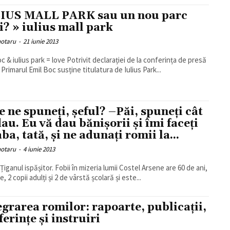
IUS MALL PARK sau un nou parc
i? » iulius mall park
hotaru
-
21 iunie 2013
oc & iulius park = love Potrivit declarației de la conferința de presă
 Primarul Emil Boc susține titulatura de Iulius Park...
Ce ne spuneți, șeful? –Păi, spuneți cât
dau. Eu vă dau bănișorii și îmi faceți
ba, tată, și ne adunați romii la...
hotaru
-
4 iunie 2013
ul ispășitor. Fobii în mizeria lumii Costel Arsene are 60 de ani,
e, 2 copii adulți și 2 de vârstă școlară și este...
egrarea romilor: rapoarte, publicaţii,
ferinţe şi instruiri