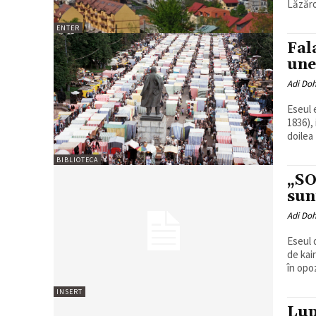
Lăzăroi
ENTER
Fal
une
Adi Do
Eseul 
1836),
doilea
BIBLIOTECA
„SO
sun
Adi Do
Eseul 
de kai
în opoz
INSERT
Lup