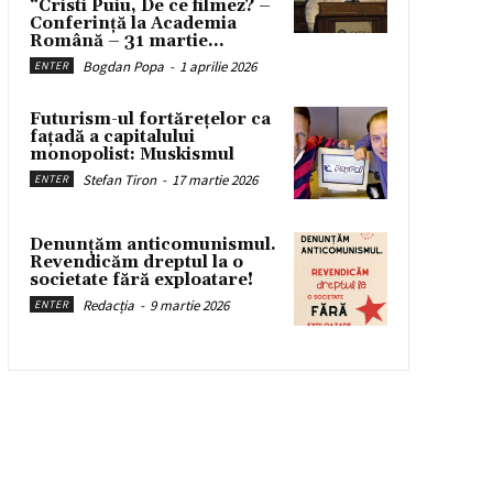
“Cristi Puiu, De ce filmez? –
Conferință la Academia
Română – 31 martie...
Bogdan Popa
-
1 aprilie 2026
ENTER
Futurism-ul fortărețelor ca
fațadă a capitalului
monopolist: Muskismul
Stefan Tiron
-
17 martie 2026
ENTER
Denunțăm anticomunismul.
Revendicăm dreptul la o
societate fără exploatare!
Redacția
-
9 martie 2026
ENTER