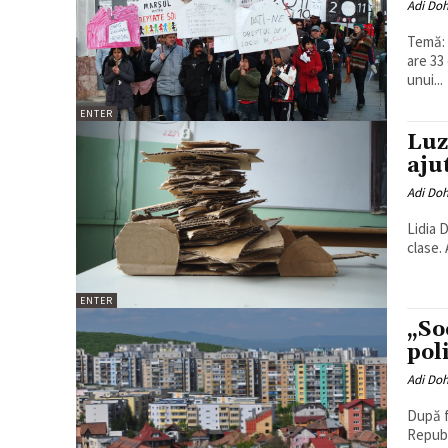
Adi Do
Temă: Țigan
are 33
unui...
ENTER
Luz
aju
Adi Do
Lidia 
clase.
ENTER
„So
pol
Adi Do
După f
Republ