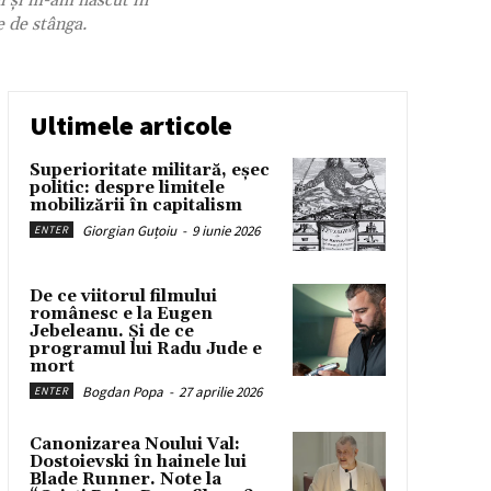
i şi m-am născut în
e de stânga.
Ultimele articole
Superioritate militară, eșec
politic: despre limitele
mobilizării în capitalism
Giorgian Guțoiu
-
9 iunie 2026
ENTER
De ce viitorul filmului
românesc e la Eugen
Jebeleanu. Și de ce
programul lui Radu Jude e
mort
Bogdan Popa
-
27 aprilie 2026
ENTER
Canonizarea Noului Val:
Dostoievski în hainele lui
Blade Runner. Note la