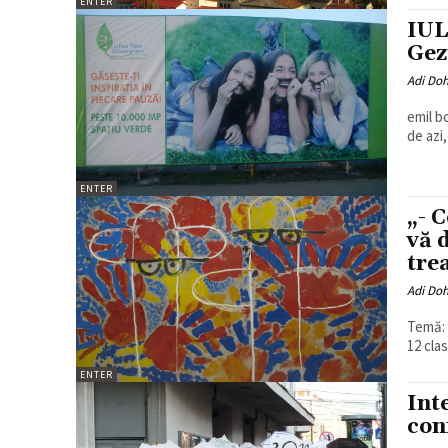
ENTER
IUL
Gez
Adi Do
emil b
de azi,
ENTER
„- 
vă 
trea
Adi Do
Temă: Țigan
12 clas
ENTER
Int
con