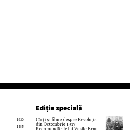
Ediție specială
Cărţi şi filme despre Revoluţia
1920
din Octombrie 1917.
1385
Recomandările lui Vasile Ernu