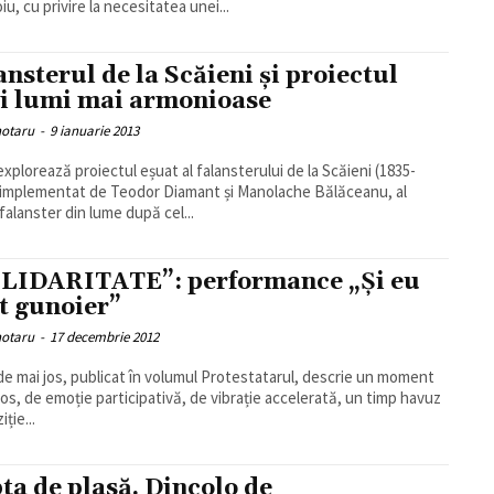
u, cu privire la necesitatea unei...
ansterul de la Scăieni și proiectul
i lumi mai armonioase
hotaru
-
9 ianuarie 2013
explorează proiectul eșuat al falansterului de la Scăieni (1835-
 implementat de Teodor Diamant și Manolache Bălăceanu, al
 falanster din lume după cel...
LIDARITATE”: performance „Și eu
t gunoier”
hotaru
-
17 decembrie 2012
de mai jos, publicat în volumul Protestatarul, descrie un moment
ros, de emoție participativă, de vibrație accelerată, un timp havuz
iție...
ta de plasă. Dincolo de