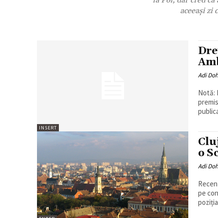
la Pol, dar cred c
aceeaşi zi 
Dre
Amb
Adi Do
Notă: 
premis
publica
INSERT
Clu
o S
Adi Do
Recenz
pe cons
poziți