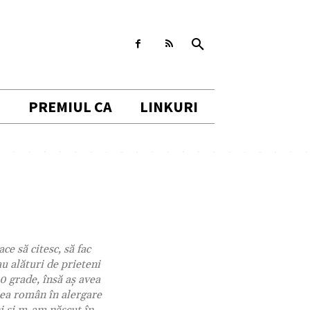
I
PREMIUL CA
LINKURI
ce să citesc, să fac
u alături de prieteni
0 grade, însă aş avea
ilea român în alergare