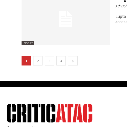
Adi Do
Lupta 
accesa
INSERT
1
2
3
4