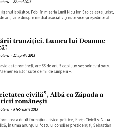
hotaru
-
22 mai 2013
ul ispășitor. Fobii în mizeria lumii Nicu Ion Stoica este jurist,
 de ani, vine dinspre mediul asociativ și este vice-președinte al
ării tranziției. Lumea lui Doamne
tă!
hotaru
-
11 aprilie 2013
David este româncă, are 55 de ani, 5 copii, un soț bolnav și patru
 Asemenea altor sute de mii de lumpeni –...
cietatea civilă”, Albă ca Zăpada a
iticii românești
hotaru
-
8 februarie 2013
ormarea a două formațiuni civico-politice, Forța Civică și Noua
ică, în urma anunțului fostului consilier prezidențial, Sebastian