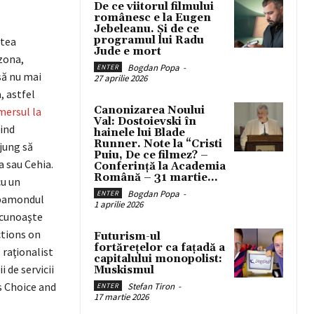
De ce viitorul filmului
românesc e la Eugen
Jebeleanu. Și de ce
programul lui Radu
atea
Jude e mort
izona,
Bogdan Popa
-
ENTER
să nu mai
27 aprilie 2026
a, astfel
Canonizarea Noului
mersul la
Val: Dostoievski în
sind
hainele lui Blade
Runner. Note la “Cristi
jung să
Puiu, De ce filmez? –
a sau Cehia.
Conferință la Academia
Română – 31 martie...
cu un
Bogdan Popa
-
ENTER
apamondul
1 aprilie 2026
recunoaşte
ctions on
Futurism-ul
fortărețelor ca fațadă a
 raţionalist
capitalului monopolist:
i de servicii
Muskismul
us Choice and
Stefan Tiron
-
ENTER
17 martie 2026