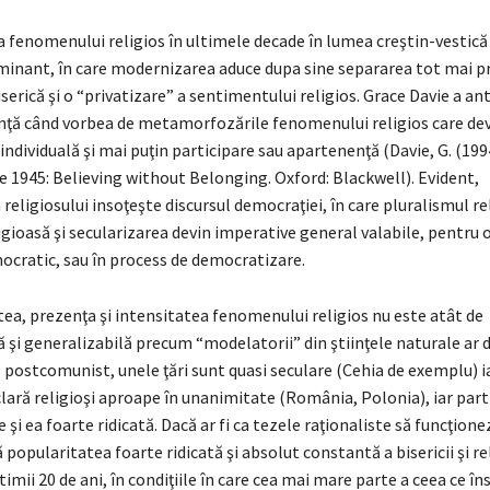
 fenomenului religios în ultimele decade în lumea creştin-vestică
minant, în care modernizarea aduce dupa sine separarea tot mai 
biserică şi o “privatizare” a sentimentului religios. Grace Davie a an
nţă când vorbea de metamorfozările fenomenului religios care de
individuală şi mai puţin participare sau apartenenţă (Davie, G. (199
ce 1945: Believing without Belonging. Oxford: Blackwell). Evident,
 religiosului insoţeşte discursul democraţiei, în care pluralismul re
igioasă şi secularizarea devin imperative general valabile, pentru 
ocratic, sau în process de democratizare.
ea, prezenţa şi intensitatea fenomenului religios nu este atât de
ă şi generalizabilă precum “modelatorii” din ştiinţele naturale ar d
l postcomunist, unele ţări sunt quasi seculare (Cehia de exemplu) iar
eclară religioşi aproape în unanimitate (România, Polonia), iar part
e şi ea foarte ridicată. Dacă ar fi ca tezele raţionaliste să funcţione
 popularitatea foarte ridicată şi absolut constantă a bisericii şi rel
imii 20 de ani, în condiţiile în care cea mai mare parte a ceea ce 