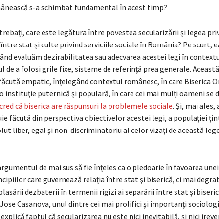
ânească s-a schimbat fundamental în acest timp?
trebaţi, care este legătura între povestea secularizării şi legea pri
între stat şi culte privind serviciile sociale în România? Pe scurt, e
ând evaluăm dezirabilitatea sau adecvarea acestei legi în context
ul de a folosi grile fixe, sisteme de referinţă prea generale. Aceast
e făcută empatic, înţelegând contextul românesc, în care Biserica 
instituţie puternică şi populară, în care cei mai mulţi oameni se 
cred că biserica are răspunsuri la problemele sociale
. Şi, mai ales,
ie făcută din perspectiva obiectivelor acestei legi, a populaţiei ţint
lut liber, egal şi non-discriminatoriu al celor vizaţi de această lege 
argumentul de mai sus să fie înţeles ca o pledoarie în favoarea unei 
cipiilor care guvernează relaţia între stat şi biserică, ci mai degra
lasării dezbaterii în termenii rigizi ai separării între stat şi biseri
Jose Casanova, unul dintre cei mai prolifici şi importanţi sociologi 
 explică faptul că secularizarea nu este nici inevitabilă, şi nici irever