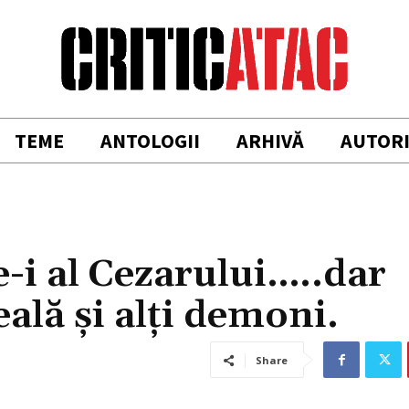
TEME
ANTOLOGII
ARHIVĂ
AUTOR
-i al Cezarului…..dar
lă şi alţi demoni.
Share