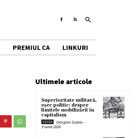
I
PREMIUL CA
LINKURI
Ultimele articole
Superioritate militară,
eșec politic: despre
limitele mobilizării în
capitalism
Giorgian Guțoiu
-
ENTER
9 iunie 2026