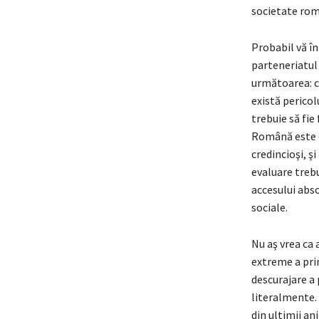
societate rom
Probabil vă în
parteneriatul 
următoarea: c
există pericol
trebuie să fi
Română este o 
credincioşi, şi
evaluare trebu
accesului abso
sociale.
Nu aş vrea ca 
extreme a prin
descurajare a p
literalmente. 
din ultimii ani