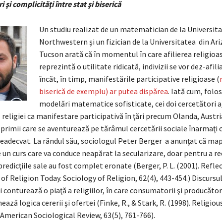
 şi complicităţi între stat şi biserică
Un studiu realizat de un matematician de la Universit
Northwestern şi un fizician de la Universitatea din Ar
Tucson arată că în momentul în care afilierea religioa
reprezintă o utilitate ridicată, indivizii se vor dez-afili
încăt, în timp, manifestările participative religioase (
biserică de exemplu) ar putea dispărea
. Iată cum, folo
modelări matematice sofisticate, cei doi cercetători a
 religiei ca manifestare participativă în ţări precum Olanda, Austri
 primii care se aventurează pe tărâmul cercetării sociale înarmaţi 
adecvat. La rândul său, sociologul Peter Berger a anunţat că m
e un curs care va conduce neapărat la secularizare, doar pentru a 
predicţiile sale au fost complet eronate (Berger, P. L. (2001). Refle
of Religion Today. Sociology of Religion, 62(4), 443-454.) Discursul
i conturează o piaţă a religiilor, în care consumatorii şi producători
ează logica cererii şi ofertei (Finke, R., & Stark, R. (1998). Religio
American Sociological Review, 63(5), 761-766).