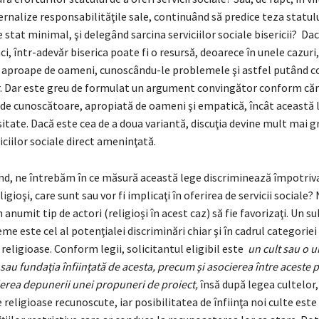
ernalize responsabilităţile sale, continuând să predice teza statulu
tat minimal, şi delegând sarcina serviciilor sociale bisericii? Da
ci, într-adevăr biserica poate fi o resursă, deoarece în unele cazuri
 aproape de oameni, cunoscându-le problemele şi astfel putând co
r. Dar este greu de formulat un argument convingător conform căru
t de cunoscătoare, apropiată de oameni şi empatică, încât această 
itate. Dacă este cea de a doua variantă, discuţia devine mult mai gr
iciilor sociale direct ameninţată.
ând, ne întrebăm în ce măsură această lege discriminează împotriv
igioşi, care sunt sau vor fi implicaţi în oferirea de servicii sociale?
n anumit tip de actori (religioşi în acest caz) să fie favorizaţi. Un s
me este cel al potenţialei discriminări chiar şi în cadrul categoriei
 religioase. Conform legii, solicitantul eligibil este
un cult sau o u
a sau fundaţia înfiinţată de acesta, precum şi asocierea între aceste
derea depunerii unei propuneri de proiect,
însă după legea cultelor
e religioase recunoscute, iar posibilitatea de înfiinţa noi culte est