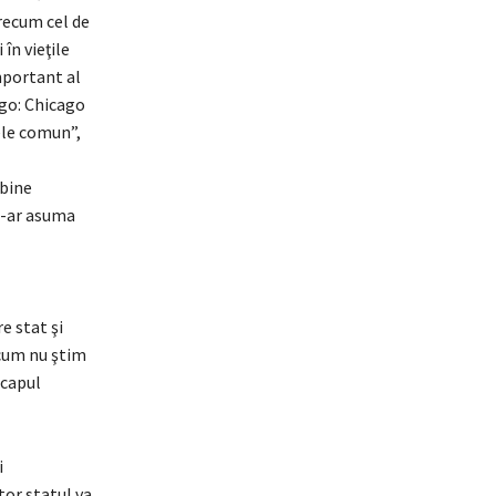
precum cel de
în vieţile
mportant al
ago: Chicago
nele comun”,
“bine
i-ar asuma
e stat şi
l cum nu ştim
 capul
i
tor statul va