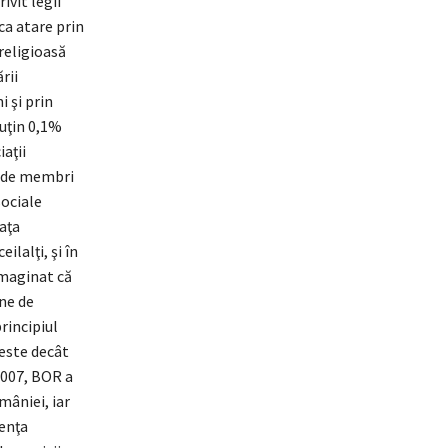
ivit legii
ca atare prin
 religioasă
rii
i şi prin
uţin 0,1%
aţii
00 de membri
sociale
iaţa
lalţi, şi în
 imaginat că
ne de
rincipiul
 este decât
2007, BOR a
mâniei, iar
tenţa