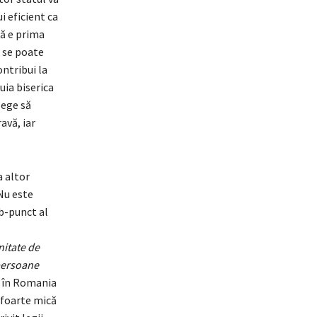
i eficient ca
că e prima
, se poate
ntribui la
ia biserica
lege să
avă, iar
a altor
 Nu este
ub-punct al
nitate de
 persoane
, în Romania
e foarte mică