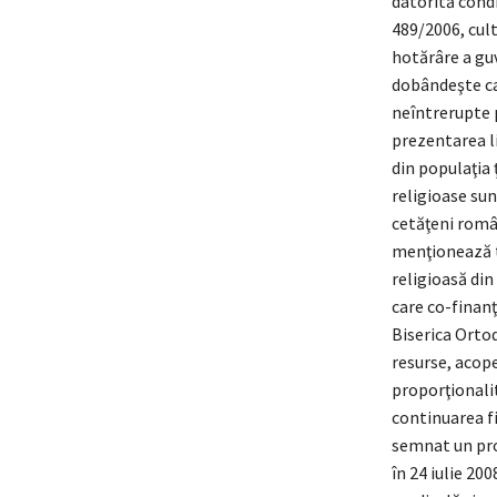
datorită condi
489/2006, cult
hotărâre a guv
dobândeşte cal
neîntrerupte p
prezentarea l
din populaţia 
religioase sun
cetăţeni român
menţionează tr
religioasă din
care co-finanţa
Biserica Orto
resurse, acope
proporţionalit
continuarea f
semnat un pro
în 24 iulie 20