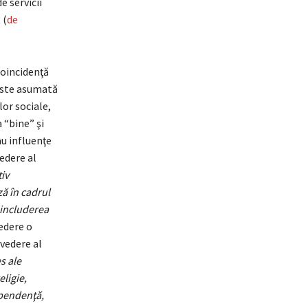
e servicii
 (
de
coincidenţă
e este asumată
lor sociale,
 “bine” şi
au influenţe
edere al
iv
ă în cadrul
neincluderea
edere o
 vedere al
s ale
eligie,
ependenţă,