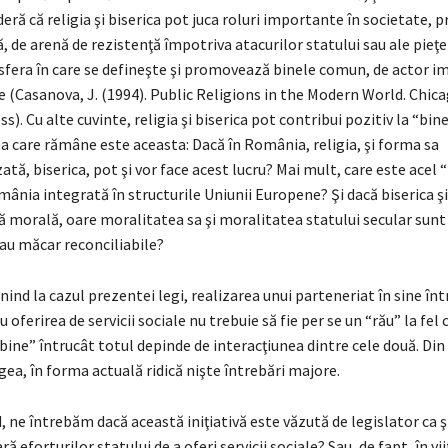
eră că religia şi biserica pot juca roluri importante în societate, 
 de arenă de rezistenţă împotriva atacurilor statului sau ale pieţei 
e sfera în care se defineşte şi promovează binele comun, de actor i
ile (Casanova, J. (1994). Public Religions in the Modern World. Chic
ss). Cu alte cuvinte, religia şi biserica pot contribui pozitiv la “bi
a care rămâne este aceasta: Dacă în România, religia, şi forma sa
zată, biserica, pot şi vor face acest lucru? Mai mult, care este acel 
ânia integrată în structurile Uniunii Europene? Şi dacă biserica ş
ă morală, oare moralitatea sa şi moralitatea statului secular sunt
au măcar reconciliabile?
enind la cazul prezentei legi, realizarea unui parteneriat în sine într
u oferirea de servicii sociale nu trebuie să fie per se un “rău” la fe
bine” întrucât totul depinde de interacţiunea dintre cele două. Din
egea, în forma actuală ridică nişte întrebări majore.
, ne întrebăm dacă această iniţiativă este văzută de legislator ca ş
eforturilor statului de a oferi servicii sociale? Sau, de fapt, în vii