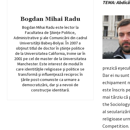
TEMA: Abdicări
Bogdan Mihai Radu
Bogdan Mihai Radu este lector la
Facultatea de Ştiinţe Politice,
Administrative şi ale Comunicării din cadrul
Universităţii Babeş-Bolyai. Ȋn 2007 a
obţinut titlul de doctor în ştiinţe politice
de la Universitatea California, Irvine iar în
2001 pe cel de master de la Universitatea
Manchester. Este interest de modul în
prezică eşecul
care identităţile religioase şi politice se
transformă şi influenţează reciproc în
Dar ei nu sunt
ţările post-comuniste ca urmare a
echipament ne
democratizării, dar şi a nevoii de
este înscris p
construcţie identitară.
mai târziu că 
the Sociology 
al secularizări
religioase urm
Competition. 