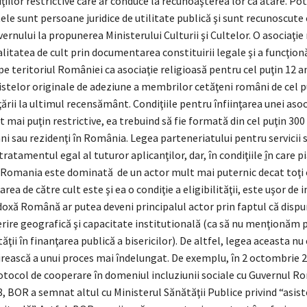
ţiilor restrictive care ar conduce la recunoaşterea lor ca atare. Potr
ele sunt persoane juridice de utilitate publică şi sunt recunoscute 
ernului la propunerea Ministerului Culturii şi Cultelor. O asociaţie
itatea de cult prin documentarea constituirii legale şi a funcţionă
e teritoriul României ca asociaţie religioasă pentru cel puţin 12 an
istelor originale de adeziune a membrilor cetăţeni români de cel p
ţării la ultimul recensământ. Condiţiile pentru înfiinţarea unei asoci
t mai puţin restrictive, ea trebuind să fie formată din cel puţin 3
i sau rezidenţi în România. Legea parteneriatului pentru servicii 
atamentul egal al tuturor aplicanţilor, dar, în condiţiile
î
n care p
 Romania este dominată de un actor mult mai puternic decat toţi cei
rea de către cult este şi ea o condiţie a eligibilităţii, este uşor de
doxă Română ar putea deveni principalul actor prin faptul că dispu
rire geografică şi capacitate institutională (ca să nu menţionăm p
ăţii în finanţarea publică a bisericilor). De altfel, legea aceasta nu
irească a unui proces mai îndelungat. De exemplu, în 2 octombrie 
tocol de cooperare în domeniul incluziunii sociale cu Guvernul Ro
08, BOR a semnat altul cu Ministerul Sănătăţii Publice privind “asis