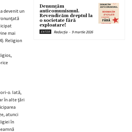
Denunțăm
 a devenit un
anticomunismul.
Revendicăm dreptul la
pronunţată
o societate fără
exploatare!
ticipat
Redacția
-
9 martie 2026
ENTER
vine mai
4). Religion
ligios,
orice
ori-o. Iată,
 în alte ţări
iciparea
ze, atunci
igiei în
înseamnă