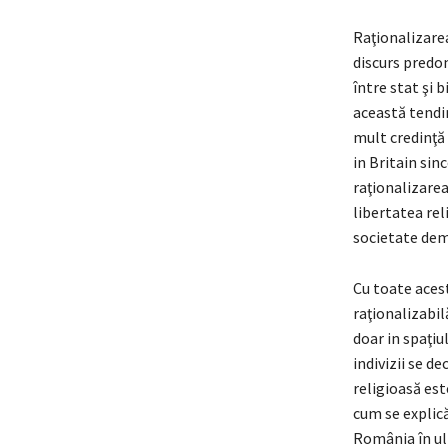
Raţionalizarea
discurs predo
între stat şi 
această tendi
mult credinţă 
in Britain sin
raţionalizarea
libertatea rel
societate dem
Cu toate acest
raţionalizabil
doar in spaţiu
indivizii se d
religioasă est
cum se explică
România în ult