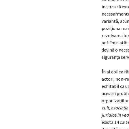
încerca să ext
necesarmente s
variantă, atun
poziţiona mai
rezolvarea lo
ar fi într-atâ
devină o neces
siguranţa serv
Ȋn al doilea r
actori, non-rel
echitabil ca u
acestei proble
organizaţiilor
cult, asociaţi
juridice în ve
există 14 cult