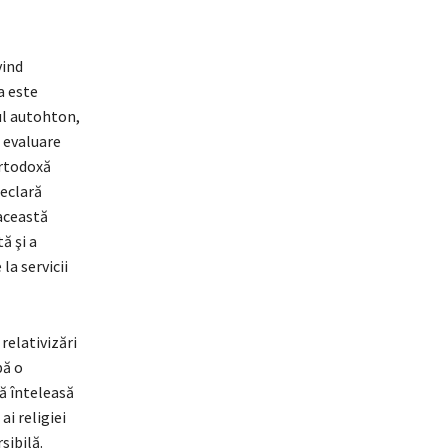
vind
a este
ul autohton,
ă evaluare
Ortodoxă
declară
 această
ă şi a
la servicii
relativizări
bă o
că înteleasă
ai religiei
sibilă.