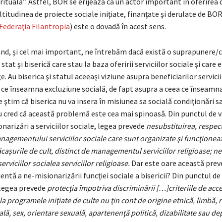
rituală”. Astfel, BOR se erijează ca un actor important în oferirea d
ltitudinea de proiecte sociale iniţiate, finanţate şi derulate de BOR
Federaţia Filantropia
) este o dovadă în acest sens.
rând, şi cel mai important, ne întrebăm dacă există o suprapunere/
 stat şi biserică care stau la baza oferirii serviciilor sociale şi car
e. Au biserica şi statul aceeaşi viziune asupra beneficiarilor servicii
 ce înseamna excluziune socială, de fapt asupra a ceea ce înseamna
 ştim că biserica nu va insera în misiunea sa socială condiţionări s
u cred că această problemă este cea mai spinoasă. Din punctul de v
onarizări a serviciilor sociale, legea prevede
nesubstituirea, respect
agementului serviciilor sociale care sunt organizate şi funcţioneaz
 lăcaşurile de cult, distinct de managementul serviciilor religioase; 
rviciilor socialea serviciilor religioase.
Dar este oare această prev
ientă a ne-misionarizării funcţiei sociale a bisericii? Din punctul de
 legea prevede
protecţia împotriva discriminării […]criteriile de acce
 la programele iniţiate de culte
nu ţin cont de origine etnică, limbă, r
ală, sex, orientare sexuală, apartenenţă politică, dizabilitate sau d