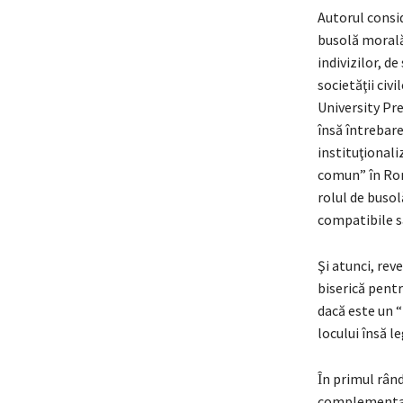
Autorul consid
busolă morală,
indivizilor, d
societăţii civ
University Pre
însă întrebare
instituţionali
comun” în Rom
rolul de busol
compatibile s
Şi atunci, rev
biserică pentr
dacă este un “
locului însă l
Ȋn primul rând
complementară 