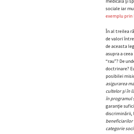
medicală şi sp
sociale iar mu
exemplu prin 
Ȋn al treilea 
de valori între
de aceasta leg
asupra a ceea
“rau”? De unde
doctrinare? E
posibilei misi
asigurarea man
cultelor şi în
în programul se
garanţie sufic
discriminării,
beneficiarilor
categorie soci