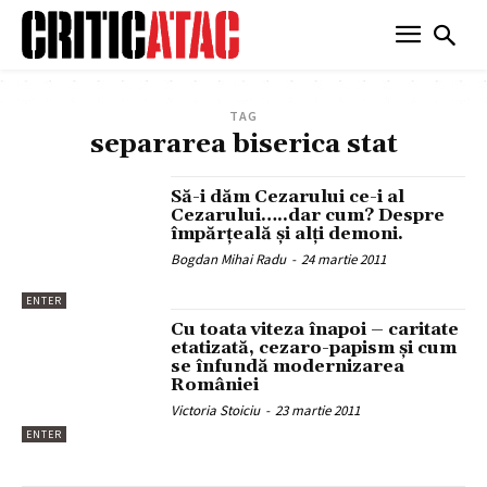
TAG
separarea biserica stat
Să-i dăm Cezarului ce-i al
Cezarului…..dar cum? Despre
împărţeală şi alţi demoni.
Bogdan Mihai Radu
-
24 martie 2011
ENTER
Cu toata viteza înapoi – caritate
etatizată, cezaro-papism şi cum
se înfundă modernizarea
României
Victoria Stoiciu
-
23 martie 2011
ENTER