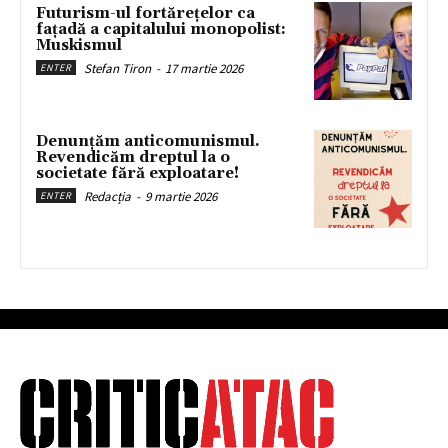
Futurism-ul fortărețelor ca
fațadă a capitalului monopolist:
Muskismul
Stefan Tiron
-
17 martie 2026
ENTER
Denunțăm anticomunismul.
Revendicăm dreptul la o
societate fără exploatare!
Redacția
-
9 martie 2026
ENTER