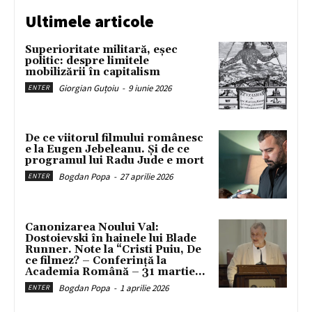
Ultimele articole
Superioritate militară, eșec
politic: despre limitele
mobilizării în capitalism
Giorgian Guțoiu
-
9 iunie 2026
ENTER
De ce viitorul filmului românesc
e la Eugen Jebeleanu. Și de ce
programul lui Radu Jude e mort
Bogdan Popa
-
27 aprilie 2026
ENTER
Canonizarea Noului Val:
Dostoievski în hainele lui Blade
Runner. Note la “Cristi Puiu, De
ce filmez? – Conferință la
Academia Română – 31 martie...
Bogdan Popa
-
1 aprilie 2026
ENTER