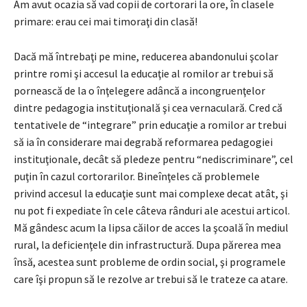
Am avut ocazia să vad copii de cortorari la ore, în clasele
primare: erau cei mai timoraţi din clasă!
Dacă mă întrebaţi pe mine, reducerea abandonului şcolar
printre romi şi accesul la educaţie al romilor ar trebui să
pornească de la o înţelegere adâncă a incongruenţelor
dintre pedagogia instituţională şi cea vernaculară. Cred că
tentativele de “integrare” prin educaţie a romilor ar trebui
să ia în considerare mai degrabă reformarea pedagogiei
instituţionale, decât să pledeze pentru “nediscriminare”, cel
puţin în cazul cortorarilor. Bineînţeles că problemele
privind accesul la educaţie sunt mai complexe decat atât, şi
nu pot fi expediate în cele câteva rânduri ale acestui articol.
Mă gândesc acum la lipsa căilor de acces la şcoală în mediul
rural, la deficienţele din infrastructură. Dupa părerea mea
însă, acestea sunt probleme de ordin social, şi programele
care îşi propun să le rezolve ar trebui să le trateze ca atare.