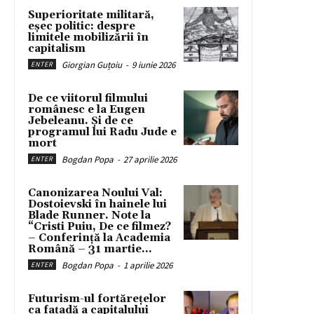
Superioritate militară,
eșec politic: despre
limitele mobilizării în
capitalism
Giorgian Guțoiu
-
9 iunie 2026
ENTER
De ce viitorul filmului
românesc e la Eugen
Jebeleanu. Și de ce
programul lui Radu Jude e
mort
Bogdan Popa
-
27 aprilie 2026
ENTER
Canonizarea Noului Val:
Dostoievski în hainele lui
Blade Runner. Note la
“Cristi Puiu, De ce filmez?
– Conferință la Academia
Română – 31 martie...
Bogdan Popa
-
1 aprilie 2026
ENTER
Futurism-ul fortărețelor
ca fațadă a capitalului