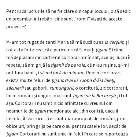
Pentru ca lucrurile să ne fie clare din capul locului, o să dedic
un preambul întrebării cine sunt “romii” vizaţi de aceste
proiecte?
M-am tot rugat de tanti Maria să mă ducă cu ea
la cerşuit
, şi
tot asta îmi zicea, că e periculos că îs mulţi
ţigani
. Şi când
mă deplasam din cartierul cortorarilor în sat, acelaşi lucru îl
repeta, să am grijă la
ţiganii de pe vale
, că n-au ruşine, şi-mi
pot fura banii şi
să mă facă de minune
. Pentru cortorari,
există multe feluri de
ţigani
:
d-ai lu’ Ciobă d-ăia lăieţi
,
săcuierii
sau gaborii,
rumungurii
, o corcitură, zic cortorarii,
între români şi unguri, mai sunt
ţigani de la Bucureşti
şi tot
aşa. Cortorarii nu simt nicio afinitate cu vreunul din
neamurile de
ţigani
menţionate aici, din contră, daca îi
intrebi, îţi vor zice că ei sunt mai apropiaţi de români, prin
obiceiuri, prin grija pe care o au pentru casele lor, decât de
ţigani
. Cortorarii nu sunt unici în felul în care se raporteaza