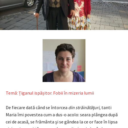
Temă: Țiganul ispășitor. Fobii în mizeria lumii
De fiecare dată când se întorcea
din străinătăţuri
, tanti
Maria îmi povestea cum a dus-o acolo: seara plângea după
cei de acasă, se frământa şi se gândea la ce or face în lipsa