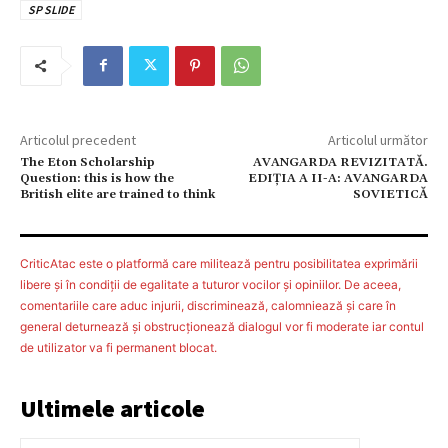
SP SLIDE
Articolul precedent
Articolul următor
The Eton Scholarship
AVANGARDA REVIZITATĂ.
Question: this is how the
EDIȚIA A II-A: AVANGARDA
British elite are trained to think
SOVIETICĂ
CriticAtac este o platformă care militează pentru posibilitatea exprimării
libere şi în condiţii de egalitate a tuturor vocilor şi opiniilor. De aceea,
comentariile care aduc injurii, discriminează, calomniează şi care în
general deturnează şi obstrucţionează dialogul vor fi moderate iar contul
de utilizator va fi permanent blocat.
Ultimele articole