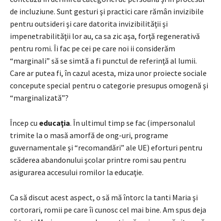
de incluziune. Sunt gesturi şi practici care rămân invizibile
pentru outsideri şi care datorita invizibilităţii şi
impenetrabilităţii lor au, ca sa zic aşa, forţă regenerativă
pentru romi. Îi fac pe cei pe care noi ii considerăm
“marginali” să se simtă a fi punctul de referinţă al lumii.
Care ar putea fi, în cazul acesta, miza unor proiecte sociale
concepute special pentru o categorie presupus omogenă şi
“marginalizată”?
Încep cu
educaţia
. În ultimul timp se fac (impersonalul
trimite la o masă amorfă de ong-uri, programe
guvernamentale şi “recomandări” ale UE) eforturi pentru
scăderea abandonului şcolar printre romi sau pentru
asigurarea accesului romilor la educaţie.
Ca să discut acest aspect, o să mă întorc la tanti Maria şi
cortorari, romii pe care îi cunosc cel mai bine. Am spus deja