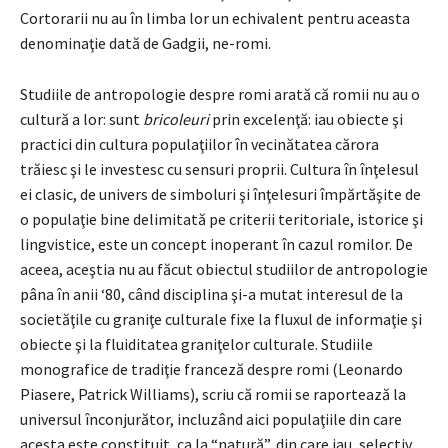
Cortorarii nu au în limba lor un echivalent pentru aceasta
denominaţie dată de Gadgii, ne-romi.
Studiile de antropologie despre romi arată că romii nu au o
cultură a lor: sunt
bricoleuri
prin excelenţă: iau obiecte şi
practici din cultura populaţiilor în vecinătatea cărora
trăiesc şi le investesc cu sensuri proprii. Cultura în înţelesul
ei clasic, de univers de simboluri şi înţelesuri împărtăşite de
o populaţie bine delimitată pe criterii teritoriale, istorice şi
lingvistice, este un concept inoperant în cazul romilor. De
aceea, aceştia nu au făcut obiectul studiilor de antropologie
pâna în anii ‘80, când disciplina şi-a mutat interesul de la
societăţile cu graniţe culturale fixe la fluxul de informaţie şi
obiecte şi la fluiditatea graniţelor culturale. Studiile
monografice de tradiţie franceză despre romi (Leonardo
Piasere, Patrick Williams), scriu că romii se raportează la
universul înconjurător, incluzând aici populaţiile din care
acesta este constituit, ca la “natură”, din care iau, selectiv,