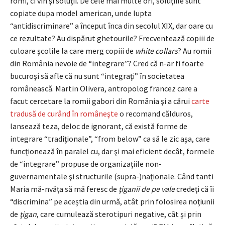
romi, ci vin şi soluţii. De cele mai multe ori, soluţiile sunt
copiate dupa model american, unde lupta
“antidiscriminare” a început înca din secolul XIX, dar oare cu
ce rezultate? Au dispărut ghetourile? Frecventează copiii de
culoare şcolile la care merg copiii de
white collars
? Au romii
din România nevoie de “integrare”? Cred că n-ar fi foarte
bucuroşi să afle că nu sunt “integraţi” în societatea
românească. Martin Olivera, antropolog francez care a
facut cercetare la romii gabori din România şi a cărui
carte
tradusă de curând în româneşte
o recomand călduros,
lansează teza, deloc de ignorant, că există forme de
integrare “tradiţionale”, “from below” ca să le zic aşa, care
funcţionează în paralel cu, dar şi mai eficient decât, formele
de “integrare” propuse de organizaţiile non-
guvernamentale şi structurile (supra-)naţionale. Când tanti
Maria mă-nvăţa să mă feresc de
ţiganii de pe vale
credeţi că îi
“discrimina” pe aceştia din urmă, atât prin folosirea noţiunii
de
ţigan
, care cumulează sterotipuri negative, cât şi prin