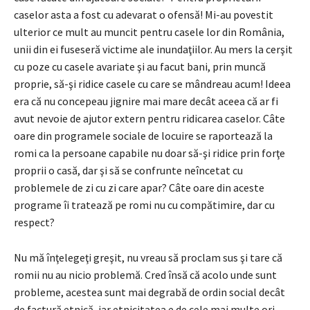
caselor asta a fost cu adevarat o ofensă! Mi-au povestit
ulterior ce mult au muncit pentru casele lor din România,
unii din ei fuseseră victime ale inundaţiilor. Au mers la cerşit
cu poze cu casele avariate şi au facut bani, prin muncă
proprie, să-şi ridice casele cu care se mândreau acum! Ideea
era că nu concepeau jignire mai mare decât aceea că ar fi
avut nevoie de ajutor extern pentru ridicarea caselor. Câte
oare din programele sociale de locuire se raportează la
romi ca la persoane capabile nu doar să-şi ridice prin forţe
proprii o casă, dar şi să se confrunte neîncetat cu
problemele de zi cu zi care apar? Câte oare din aceste
programe îi tratează pe romi nu cu compătimire, dar cu
respect?
Nu mă înţelegeţi greşit, nu vreau să proclam sus şi tare că
romii nu au nicio problemă. Cred însă că acolo unde sunt
probleme, acestea sunt mai degrabă de ordin social decât
de factură etnică, iar etnicitatea e de cele mai multe ori