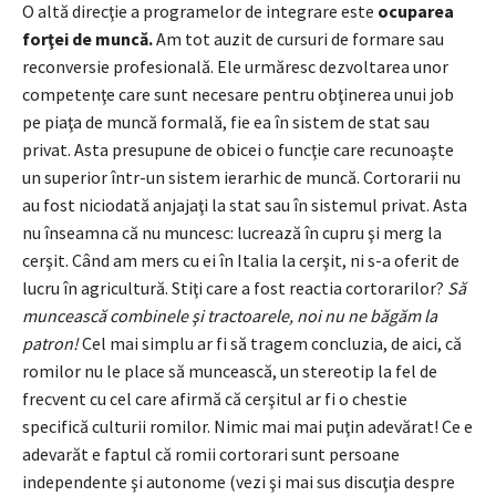
O altă direcţie a programelor de integrare este
ocuparea
forţei de muncă.
Am tot auzit de cursuri de formare sau
reconversie profesională. Ele urmăresc dezvoltarea unor
competenţe care sunt necesare pentru obţinerea unui job
pe piaţa de muncă formală, fie ea în sistem de stat sau
privat. Asta presupune de obicei o funcţie care recunoaşte
un superior într-un sistem ierarhic de muncă. Cortorarii nu
au fost niciodată anjajaţi la stat sau în sistemul privat. Asta
nu înseamna că nu muncesc: lucrează în cupru şi merg la
cerşit. Când am mers cu ei în Italia la cerşit, ni s-a oferit de
lucru în agricultură. Stiţi care a fost reactia cortorarilor?
Să
muncească combinele şi tractoarele, noi nu ne băgăm la
patron!
Cel mai simplu ar fi să tragem concluzia, de aici, că
romilor nu le place să muncească, un stereotip la fel de
frecvent cu cel care afirmă că cerşitul ar fi o chestie
specifică culturii romilor. Nimic mai mai puţin adevărat! Ce e
adevarăt e faptul că romii cortorari sunt persoane
independente şi autonome (vezi şi mai sus discuţia despre