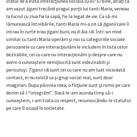
sfatul de a evita interacţiunea socială cu ei? Ei bine, aflaţi că
am vazut
ţigani
trecând pragul porţii lui tanti Maria, veneau
la lucrul cu ziua fie la sapă, fie la legat de vie. Ca să-mi
lămurească întrebările, tanti Maria mi-a zis că
ţiganii
care îi
intrau în curte erau
ţigani buni
, nu d-ăia
răi
. Într-un mod
similar cu tanti Maria operăm şi noi cu categoriile sociale:
persoanele cu care interacţionăm le includem în lista celor
dezirabile, cei cu care nu interacţionăm şi despre care nu
avem o cunoaştere nemijlocită sunt indezirabili şi
periculoşi.
Ţiganii răi
sunt cei cu care nu am luat niciodată
contact, ei nu există ca şi grup social real, sunt doar
imaginari. Dupa părerea mea, o ficţiune sunt şi romii pe care
dorim să-i “integrăm”. Dacă le-am acorda timp să-i
cunoaştem, i-am trata cu respect, recunoscându-le statutul
pe care îl ocupă în societate.