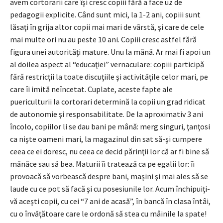
avem cortorarii care îşi cresc copiii fără a face uz de
pedagogii explicite. Când sunt mici, la 1-2 ani, copiii sunt
lăsaţi în grija altor copii mai mari de vârstă, şi care de cele
mai multe ori nu au peste 10 ani. Copiii cresc astfel fără
figura unei autorităţi mature. Unu la mână. Ar mai fi apoi un
al doilea aspect al “educaţiei” vernaculare: copiii participă
fără restricţii la toate discuţiile şi activităţile celor mari, pe
care îi imită neîncetat. Cuplate, aceste fapte ale
puericulturii la cortorari determină la copii un grad ridicat
de autonomie şi responsabilitate. De la aproximativ 3 ani
încolo, copiilor li se dau bani pe mână: merg singuri, ţanţosi
ca nişte oameni mari, la magazinul din sat să-şi cumpere
ceea ce ei doresc, nu ceea ce decid părinţii lor că ar fi bine să
mănâce sau să bea. Maturii îi tratează ca pe egalii lor: îi
provoacă să vorbească despre bani, maşini şi mai ales să se
laude cu ce pot să facă şi cu posesiunile lor. Acum închipuiţi-
vă aceşti copii, cu cei “7 ani de acasă”, în bancă în clasa întâi,
cu o învăţătoare care le ordonă să stea cu mâinile la spate!