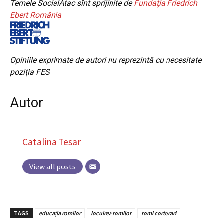
Temele SocialAtac sînt sprijinite de
Fundaţia Friedrich
Ebert România
Opiniile exprimate de autori nu reprezintă cu necesitate
poziţia FES
Autor
Catalina Tesar
View all posts
TAGS
educaţia romilor
locuirea romilor
romi cortorari