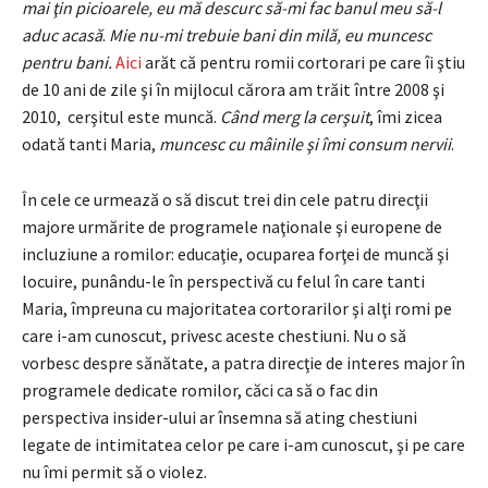
mai ţin picioarele, eu mă descurc să-mi fac banul meu să-l
aduc acasă
.
Mie nu-mi trebuie bani din milă, eu muncesc
pentru bani.
Aici
arăt că pentru romii cortorari pe care îi ştiu
de 10 ani de zile şi în mijlocul cărora am trăit între 2008 şi
2010, cerşitul este muncă.
Când merg la cerşuit
, îmi zicea
odată tanti Maria,
muncesc cu mâinile şi îmi consum nervii
.
În cele ce urmează o să discut trei din cele patru direcţii
majore urmărite de programele naţionale şi europene de
incluziune a romilor: educaţie, ocuparea forţei de muncă şi
locuire, punându-le în perspectivă cu felul în care tanti
Maria, împreuna cu majoritatea cortorarilor şi alţi romi pe
care i-am cunoscut, privesc aceste chestiuni. Nu o să
vorbesc despre sănătate, a patra direcţie de interes major în
programele dedicate romilor, căci ca să o fac din
perspectiva insider-ului ar însemna să ating chestiuni
legate de intimitatea celor pe care i-am cunoscut, şi pe care
nu îmi permit să o violez.