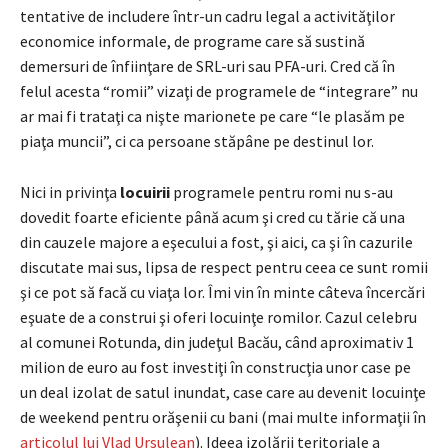
tentative de includere într-un cadru legal a activităţilor
economice informale, de programe care să sustină
demersuri de înfiinţare de SRL-uri sau PFA-uri. Cred că în
felul acesta “romii” vizaţi de programele de “integrare” nu
ar mai fi trataţi ca nişte marionete pe care “le plasăm pe
piaţa muncii”, ci ca persoane stăpâne pe destinul lor.
Nici in privinţa
locuirii
programele pentru romi nu s-au
dovedit foarte eficiente până acum şi cred cu tărie că una
din cauzele majore a eşecului a fost, şi aici, ca şi în cazurile
discutate mai sus, lipsa de respect pentru ceea ce sunt romii
şi ce pot să facă cu viaţa lor. Îmi vin în minte câteva încercări
eşuate de a construi şi oferi locuinţe romilor. Cazul celebru
al comunei Rotunda, din judeţul Bacău, când aproximativ 1
milion de euro au fost investiţi în construcţia unor case pe
un deal izolat de satul inundat, case care au devenit locuinţe
de weekend pentru orăşenii cu bani (mai multe informaţii în
articolul lui Vlad Ursulean
). Ideea izolării teritoriale a