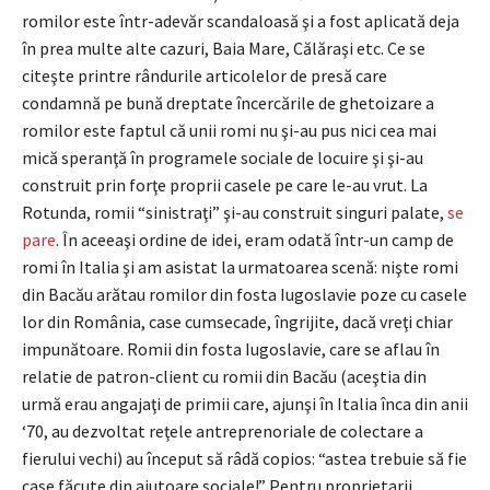
romilor este într-adevăr scandaloasă şi a fost aplicată deja
în prea multe alte cazuri, Baia Mare, Călăraşi etc. Ce se
citeşte printre rândurile articolelor de presă care
condamnă pe bună dreptate încercările de ghetoizare a
romilor este faptul că unii romi nu şi-au pus nici cea mai
mică speranţă în programele sociale de locuire şi şi-au
construit prin forţe proprii casele pe care le-au vrut. La
Rotunda, romii “sinistraţi” şi-au construit singuri palate,
se
pare
. În aceeaşi ordine de idei, eram odată într-un camp de
romi în Italia şi am asistat la urmatoarea scenă: nişte romi
din Bacău arătau romilor din fosta Iugoslavie poze cu casele
lor din România, case cumsecade, îngrijite, dacă vreţi chiar
impunătoare. Romii din fosta Iugoslavie, care se aflau în
relatie de patron-client cu romii din Bacău (aceştia din
urmă erau angajaţi de primii care, ajunşi în Italia înca din anii
‘70, au dezvoltat reţele antreprenoriale de colectare a
fierului vechi) au început să râdă copios: “astea trebuie să fie
case făcute din ajutoare sociale!” Pentru proprietarii