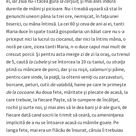
ei, iar ziua nu-i tăcea gura
la cerşuit
, şi mai ales îndura
durerile de mâini şi picioare. Nu-i treabă uşoară să stai în
genunchi uneori pâna la trei ore, nemişcat, în faţa unei
biserici, cu mâna întinsă. La cei 60 şi ceva de ani ai ei, tanti
Maria duce în spate toată gospodaria: un băiat care nu s-a
priceput nici la lucrul cu ciocanul, dar nici la întins mâna, o
noră pe care, zicea tanti Maria, n-o duce capul mai mult de
crescut porcii. Şi pentru asta merge zi de zi la oraş, cu trenul
de 5, caută
la cubele
şi se întorcea la 10 cu taxiul, cu
straiţa
plină cu mâncare de porci, dar şi cu roşii,
salamuri
şi pâine,
pentru care vinde, la piaţă, la oltenii veniţi cu zarzavaturi,
borcane, peturi, cutii
de valabilă
, haine pe care le primeşte
de la
cocoane
. Au doua fete, măritate şi plecate de acasă, la
care trebuie, la fiecare Paşte, să le cumpere de încălţat,
rochii şi surte noi, şi mai ales să le dea bani şi d-ale gurii, de
fiecare dată cand socrii le trimit să ceară, cu ameninţarea
implicită de a nu se întoarce acasă cu mâinile goale. Pe
langa fete, mai era un flăcău de însurat, căruia îi trebuiau