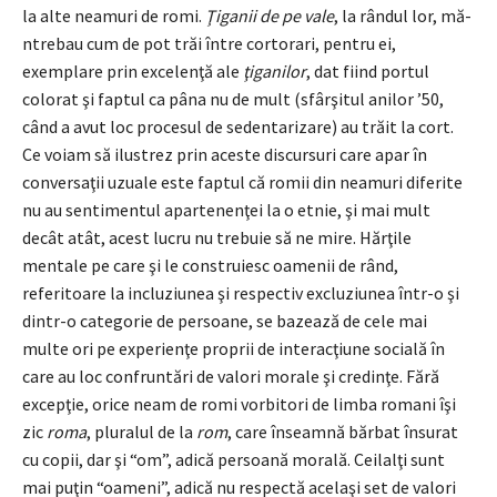
la alte neamuri de romi.
Ţiganii de pe vale
, la rândul lor, mă-
ntrebau cum de pot trăi între cortorari, pentru ei,
exemplare prin excelenţă ale
ţiganilor
, dat fiind portul
colorat şi faptul ca pâna nu de mult (sfârşitul anilor ’50,
când a avut loc procesul de sedentarizare) au trăit la cort.
Ce voiam să ilustrez prin aceste discursuri care apar în
conversaţii uzuale este faptul că romii din neamuri diferite
nu au sentimentul apartenenţei la o etnie, şi mai mult
decât atât, acest lucru nu trebuie să ne mire. Hărţile
mentale pe care şi le construiesc oamenii de rând,
referitoare la incluziunea şi respectiv excluziunea într-o şi
dintr-o categorie de persoane, se bazează de cele mai
multe ori pe experienţe proprii de interacţiune socială în
care au loc confruntări de valori morale şi credinţe. Fără
excepţie, orice neam de romi vorbitori de limba romani îşi
zic
roma
, pluralul de la
rom
, care înseamnă bărbat însurat
cu copii, dar şi “om”, adică persoană morală. Ceilalţi sunt
mai puţin “oameni”, adică nu respectă acelaşi set de valori