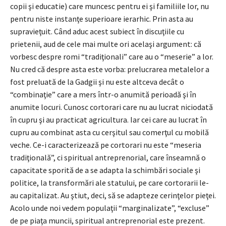
copii şi educatie) care muncesc pentru ei şi familiile lor, nu
pentru niste instanţe superioare ierarhic. Prin asta au
supravieţuit. Când aduc acest subiect în discuţiile cu
prietenii, aud de cele mai multe ori acelaşi argument: că
vorbesc despre romi “tradiţionali” care au o “meserie” a lor.
Nu cred că despre asta este vorba: prelucrarea metalelor a
fost preluată de la Gadgii şi nu este altceva decât o
“combinaţie” care a mers într-o anumită perioadă şi în
anumite locuri. Cunosc cortorari care nu au lucrat niciodată
în cupru şi au practicat agricultura. Iar cei care au lucrat în
cupru au combinat asta cu cerşitul sau comerţul cu mobilă
veche. Ce-i caracterizează pe cortorari nu este “meseria
tradiţională”, ci spiritual antreprenorial, care înseamnă o
capacitate sporită de a se adapta la schimbări sociale şi
politice, la transformări ale statului, pe care cortorarii le-
au capitalizat. Au ştiut, deci, să se adapteze cerinţelor pieţei.
Acolo unde noi vedem populaţii “marginalizate”, “excluse”
de pe piaţa muncii, spiritual antreprenorial este prezent.