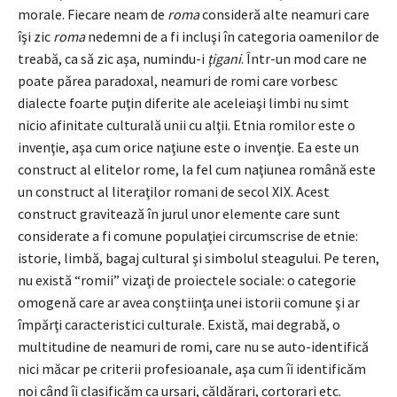
morale. Fiecare neam de
roma
consideră alte neamuri care
îşi zic
roma
nedemni de a fi incluşi în categoria oamenilor de
treabă, ca să zic aşa, numindu-i
ţigani
. Într-un mod care ne
poate părea paradoxal, neamuri de romi care vorbesc
dialecte foarte puţin diferite ale aceleiaşi limbi nu simt
nicio afinitate culturală unii cu alţii. Etnia romilor este o
invenţie, aşa cum orice naţiune este o invenţie. Ea este un
construct al elitelor rome, la fel cum naţiunea română este
un construct al literaţilor romani de secol XIX. Acest
construct gravitează în jurul unor elemente care sunt
considerate a fi comune populaţiei circumscrise de etnie:
istorie, limbă, bagaj cultural şi simbolul steagului. Pe teren,
nu există “romii” vizaţi de proiectele sociale: o categorie
omogenă care ar avea conştiinţa unei istorii comune şi ar
împărţi caracteristici culturale. Există, mai degrabă, o
multitudine de neamuri de romi, care nu se auto-identifică
nici măcar pe criterii profesioanale, aşa cum îi identificăm
noi când îi clasificăm ca ursari, căldărari, cortorari etc.