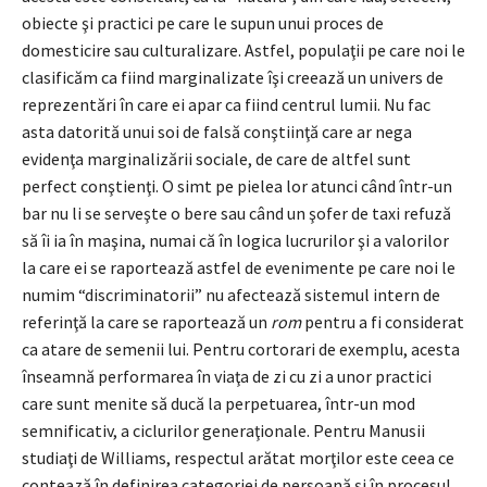
obiecte şi practici pe care le supun unui proces de
domesticire sau culturalizare. Astfel, populaţii pe care noi le
clasificăm ca fiind marginalizate îşi creează un univers de
reprezentări în care ei apar ca fiind centrul lumii. Nu fac
asta datorită unui soi de falsă conştiinţă care ar nega
evidenţa marginalizării sociale, de care de altfel sunt
perfect conştienţi. O simt pe pielea lor atunci când într-un
bar nu li se serveşte o bere sau când un şofer de taxi refuză
să îi ia în maşina, numai că în logica lucrurilor şi a valorilor
la care ei se raportează astfel de evenimente pe care noi le
numim “discriminatorii” nu afectează sistemul intern de
referinţă la care se raportează un
rom
pentru a fi considerat
ca atare de semenii lui. Pentru cortorari de exemplu, acesta
înseamnă performarea în viaţa de zi cu zi a unor practici
care sunt menite să ducă la perpetuarea, într-un mod
semnificativ, a ciclurilor generaţionale. Pentru Manusii
studiaţi de Williams, respectul arătat morţilor este ceea ce
contează în definirea categoriei de persoană şi în procesul