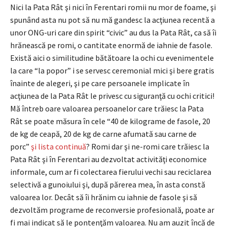
Nici la Pata Rât şi nici în Ferentari romii nu mor de foame, şi
spunând asta nu pot să nu mă gandesc la acţiunea recentă a
unor ONG-uri care din spirit “civic” au dus la Pata Rât, ca să îi
hrănească pe romi, o cantitate enormă de iahnie de fasole.
Există aici o similitudine bătătoare la ochi cu evenimentele
la care “la popor” i se servesc ceremonial mici şi bere gratis
înainte de alegeri, şi pe care persoanele implicate în
acţiunea de la Pata Rât le privesc cu siguranţă cu ochi critici!
Mă întreb oare valoarea persoanelor care trăiesc la Pata
Rât se poate măsura în cele “40 de kilograme de fasole, 20
de kg de ceapă, 20 de kg de carne afumată sau carne de
porc”
şi lista continuă
? Romi dar şi ne-romi care trăiesc la
Pata Rât şi în Ferentari au dezvoltat activităţi economice
informale, cum ar fi colectarea fierului vechi sau reciclarea
selectivă a gunoiului şi, după părerea mea, în asta constă
valoarea lor. Decât să îi hrănim cu iahnie de fasole şi să
dezvoltăm programe de reconversie profesională, poate ar
fi mai indicat să le pontenţăm valoarea. Nu am auzit încă de