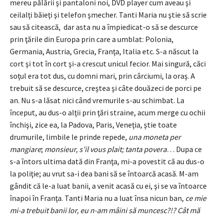
mereu pălării şi pantaloni noi, DVD player cum aveau şi
ceilalţi băieţi şi telefon şmecher. Tanti Maria nu ştie să scrie
sau să citească, dar asta nu a împiedicat-o să se descurce
prin ţările din Europa prin care a umblat: Polonia,
Germania, Austria, Grecia, Franţa, Italia etc. S-a născut la
cort şi tot în cort şi-a crescut unicul fecior. Mai singură, căci
soţul era tot dus, cu domni mari, prin cârciumi, la oraş. A
trebuit să se descurce, creştea şi câte douăzeci de porci pe
an. Nu s-a lăsat nici când vremurile s-au schimbat. La
început, au dus-o alţii prin ţări straine, acum merge cu ochii
închişi, zice ea, la Padova, Paris, Veneţia, ştie toate
drumurile, limbile le prinde repede,
una moneta per
mangiare
;
monsieur, s’il vous plait; tanta povera
… Dupa ce
s-a întors ultima dată din Franţa, mi-a povestit că au dus-o
la poliţie; au vrut sa-i dea bani să se întoarcă acasă. M-am
gândit că le-a luat banii, a venit acasă cu ei, şi se va întoarce
înapoi în Franţa. Tanti Maria nu a luat însa nicun ban,
ce mie
mi-a trebuit banii lor, eu n-am mâini să muncesc?!? Cât mă