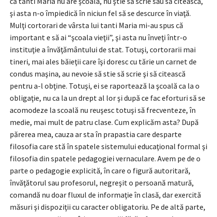
că tanti Maria nu are şcoala, nu ştie să scrie sau să citească,
şi asta n-o împiedică în niciun fel să se descurce în viaţă.
Mulţi cortorari de vârsta lui tanti Maria mi-au spus că
important e să ai “şcoala vieţii”, şi asta nu înveţi într-o
instituţie a învăţământului de stat. Totuşi, cortorarii mai
tineri, mai ales băieţii care îşi doresc cu tărie un carnet de
condus maşina, au nevoie să stie să scrie şi să citească
pentru a-l obţine. Totuşi, ei se raportează la şcoală ca la o
obligaţie, nu ca la un drept al lor şi după ce fac eforturi să se
acomodeze la scoală nu reuşesc totuşi să frecventeze, în
medie, mai mult de patru clase. Cum explicăm asta? După
părerea mea, cauza ar sta în prapastia care desparte
filosofia care stă în spatele sistemului educaţional formal şi
filosofia din spatele pedagogiei vernaculare. Avem pe de o
parte o pedagogie explicită, în care o figură autoritară,
învăţătorul sau profesorul, negreşit o persoană matură,
comandă nu doar fluxul de informaţie în clasă, dar exercită
măsuri şi dispoziţii cu caracter obligatoriu. Pe de altă parte,