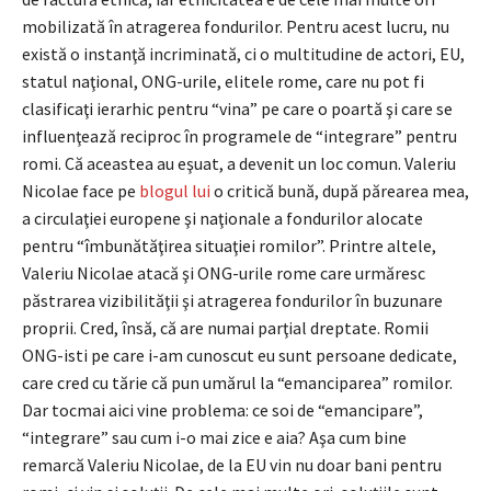
mobilizată în atragerea fondurilor. Pentru acest lucru, nu
există o instanţă incriminată, ci o multitudine de actori, EU,
statul naţional, ONG-urile, elitele rome, care nu pot fi
clasificaţi ierarhic pentru “vina” pe care o poartă şi care se
influenţează reciproc în programele de “integrare” pentru
romi. Că aceastea au eşuat, a devenit un loc comun. Valeriu
Nicolae face pe
blogul lui
o critică bună, după părearea mea,
a circulaţiei europene şi naţionale a fondurilor alocate
pentru “îmbunătăţirea situaţiei romilor”. Printre altele,
Valeriu Nicolae atacă şi ONG-urile rome care urmăresc
păstrarea vizibilităţii şi atragerea fondurilor în buzunare
proprii. Cred, însă, că are numai parţial dreptate. Romii
ONG-isti pe care i-am cunoscut eu sunt persoane dedicate,
care cred cu tărie că pun umărul la “emanciparea” romilor.
Dar tocmai aici vine problema: ce soi de “emancipare”,
“integrare” sau cum i-o mai zice e aia? Aşa cum bine
remarcă Valeriu Nicolae, de la EU vin nu doar bani pentru