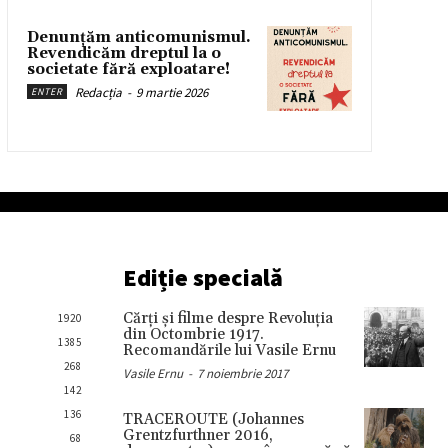
Denunțăm anticomunismul.
Revendicăm dreptul la o
societate fără exploatare!
Redacția
-
9 martie 2026
ENTER
Ediție specială
Cărţi şi filme despre Revoluţia
1920
din Octombrie 1917.
1385
Recomandările lui Vasile Ernu
268
Vasile Ernu
-
7 noiembrie 2017
142
136
TRACEROUTE (Johannes
Grentzfurthner 2016,
68