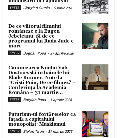
mobilizării în capitalism
Giorgian Guțoiu
-
9 iunie 2026
ENTER
De ce viitorul filmului
românesc e la Eugen
Jebeleanu. Și de ce
programul lui Radu Jude e
mort
Bogdan Popa
-
27 aprilie 2026
ENTER
Canonizarea Noului Val:
Dostoievski în hainele lui
Blade Runner. Note la
“Cristi Puiu, De ce filmez? –
Conferință la Academia
Română – 31 martie...
Bogdan Popa
-
1 aprilie 2026
ENTER
Futurism-ul fortărețelor ca
fațadă a capitalului
monopolist: Muskismul
Stefan Tiron
-
17 martie 2026
ENTER