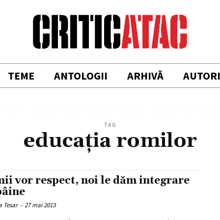
TEME
ANTOLOGII
ARHIVĂ
AUTOR
TAG
educaţia romilor
ii vor respect, noi le dăm integrare
pâine
a Tesar
-
27 mai 2013