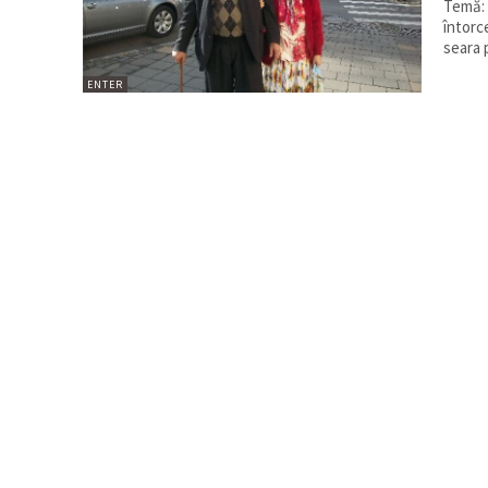
Temă: Țiga
întorc
seara 
ENTER