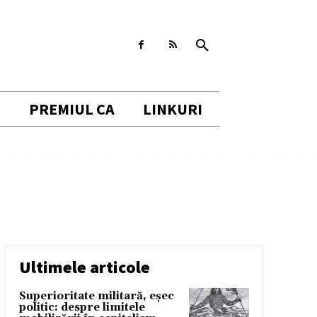
I
PREMIUL CA
LINKURI
Ultimele articole
Superioritate militară, eșec
politic: despre limitele