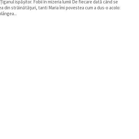
nul ispășitor. Fobii în mizeria lumii De fiecare dată când se
ea din străinătăţuri, tanti Maria îmi povestea cum a dus-o acolo:
plângea...