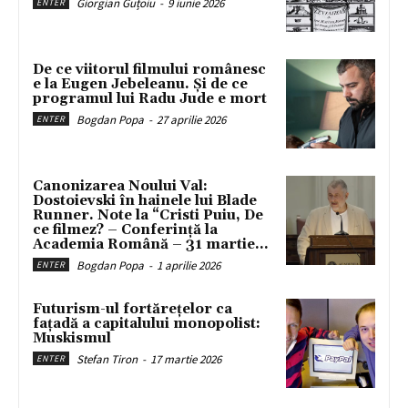
Giorgian Guțoiu
-
9 iunie 2026
ENTER
De ce viitorul filmului românesc
e la Eugen Jebeleanu. Și de ce
programul lui Radu Jude e mort
Bogdan Popa
-
27 aprilie 2026
ENTER
Canonizarea Noului Val:
Dostoievski în hainele lui Blade
Runner. Note la “Cristi Puiu, De
ce filmez? – Conferință la
Academia Română – 31 martie...
Bogdan Popa
-
1 aprilie 2026
ENTER
Futurism-ul fortărețelor ca
fațadă a capitalului monopolist:
Muskismul
Stefan Tiron
-
17 martie 2026
ENTER