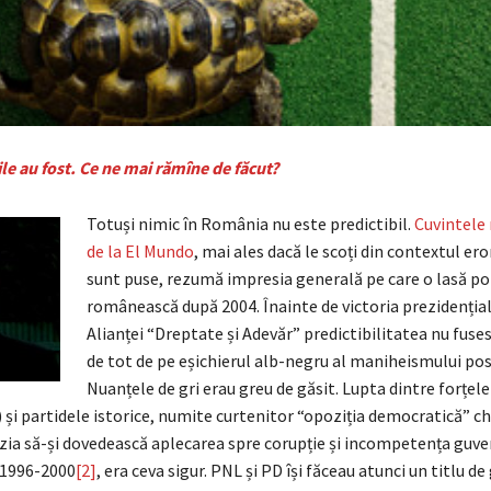
le au fost. Ce ne mai rămîne de făcut?
Totuși nimic în România nu este predictibil.
Cuvintele 
de la El Mundo
, mai ales dacă le scoți din contextul ero
sunt puse, rezumă impresia generală pe care o lasă pol
românească după 2004. Înainte de victoria prezidenția
Alianței “Dreptate și Adevăr” predictibilitatea nu fuse
de tot de pe eșichierul alb-negru al maniheismului po
Nuanțele de gri erau greu de găsit. Lupta dintre forțele
 și partidele istorice, numite curtenitor “opoziția democratică” ch
azia să-și dovedească aplecarea spre corupție și incompetența gu
a 1996-2000
[2]
, era ceva sigur. PNL și PD își făceau atunci un titlu de 