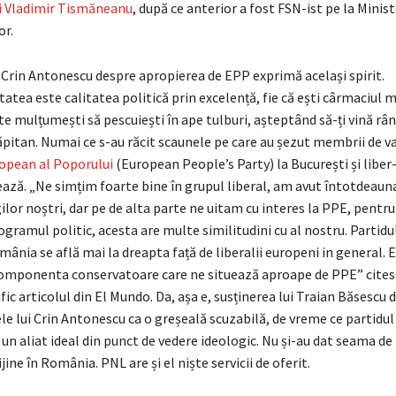
ui Vladimir Tismăneanu
, după ce anterior a fost FSN-ist pe la Minist
or.
i Crin Antonescu despre apropierea de EPP exprimă același spirit.
tatea este calitatea politică prin excelență, fie că ești cârmaciul 
ă te mulțumești să pescuiești în ape tulburi, așteptând să-ți vină r
ăpitan. Numai ce s-au răcit scaunele pe care au șezut membrii de va
ropean al Poporului
(European People’s Party) la București și liber
ază. „Ne simțim foarte bine în grupul liberal, am avut întotdeaun
gilor noștri, dar pe de alta parte ne uitam cu interes la PPE, pentru
ogramul politic, acesta are multe similitudini cu al nostru. Partid
mânia se află mai la dreapta față de liberalii europeni in general. E
mponenta conservatoare care ne situează aproape de PPE” cites
rific articolul din El Mundo. Da, așa e, susținerea lui Traian Băsescu
le lui Crin Antonescu ca o greșeală scuzabilă, de vreme ce partidul
un aliat ideal din punct de vedere ideologic. Nu și-au dat seama de
jine în România. PNL are și el niște servicii de oferit.