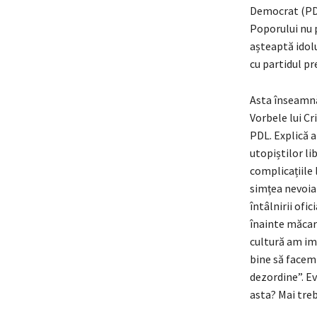
Democrat (PD)
Poporului nu p
așteaptă idol
cu partidul pr
Asta înseamnă 
Vorbele lui C
PDL. Explică a
utopiștilor li
complicațiile 
simțea nevoia 
întâlnirii ofi
înainte măcar 
cultură am im
bine să facem
dezordine”. Ev
asta? Mai treb