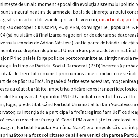
amintește de un alt moment epocal din evoluția sistemului politic 
u sunt singurul neatins de amnezie, boala de tinerețe a noului con
ăsit și un articol de ziar despre acele vremuri,
un articol apărut î
şi-au descoperit brusc PD, PC şi PRM, convingerile „populare”». Pe
04 (să nu uităm că finalizarea negocierilor de aderare se datoreaz
vernului condus de Adrian Năstase), anticiparea dobândirii de căt
 membru cu drepturi depline al Uniunii Europene a determinat înch
major. Principalele forțe politice postcomuniste au simțit nevoia re
ategii. În timp ce Partidul Social Democrat (PSD) încerca să probe
totală de trecutul comunist prin numirea unei conduceri ce se înde
partide ce păstrau încă, în grade diferite este adevărat, moştenirea p
scu au căutat grăbite, împotriva oricărei constrângeri ideologice,
artidul European al Poporului. PNȚCD a inițiat curentul. În cazul lor
m, logic, predictibil. Când Partidul Umanist al lui Dan Voiculescu a
rvator, cu intenția de a participa la “reîntregirea familiei” de dre
ă ceva nu era chiar în regulă. Când PRM a venit și el cu aceleași inte
sager „Partidul Popular România Mare”, era limpede că s-a sărit p
rprinzătoare a fost solicitarea de afiliere venită din partea Partid