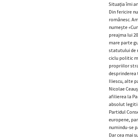
Situația îmi 
Din fericire n
românesc. Am g
numește «Cum 
preajma lui 20
mare parte gu
statutului de
ciclu politic 
propriilor str
desprinderea 
Iliescu, alte 
Nicolae Ceaușe
afilierea la P
absolut legiti
Partidul Conse
europene, parc
numindu-se pa
Dar cea mai su