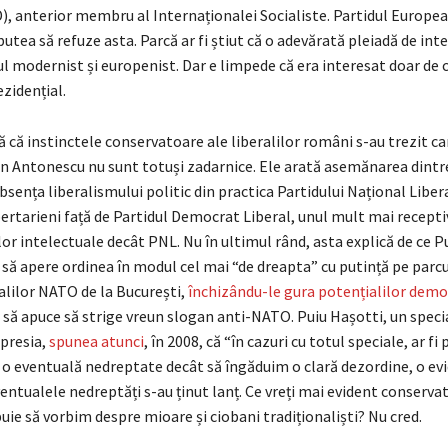
, anterior membru al Internaționalei Socialiste. Partidul Europea
utea să refuze asta. Parcă ar fi știut că o adevărată pleiadă de intel
ul modernist și europenist. Dar e limpede că era interesat doar de
ezidențial.
că instinctele conservatoare ale liberalilor români s-au trezit ca
rin Antonescu nu sunt totuși zadarnice. Ele arată asemănarea dintr
bsența liberalismului politic din practica Partidului Național Libera
bertarieni față de Partidul Democrat Liberal, unul mult mai recepti
lor intelectuale decât PNL. Nu în ultimul rând, asta explică de ce P
să apere ordinea în modul cel mai “de dreapta” cu putință pe parc
cialilor NATO de la București,
închizându-le gura potențialilor demo
să apuce să strige vreun slogan anti-NATO. Puiu Hașotti, un specia
presia,
spunea atunci
, în 2008, că “în cazuri cu totul speciale, ar f
 o eventuală nedreptate decât să îngăduim o clară dezordine, o ev
entualele nedreptăți s-au ținut lanț. Ce vreți mai evident conserva
uie să vorbim despre mioare și ciobani tradiționaliști? Nu cred.