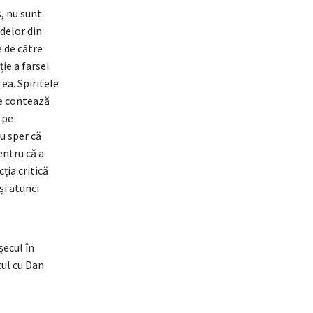
, nu sunt
idelor din
e de către
ie a farsei.
tea. Spiritele
ne contează
 pe
u sper că
entru că a
ția critică
și atunci
șecul în
tul cu Dan