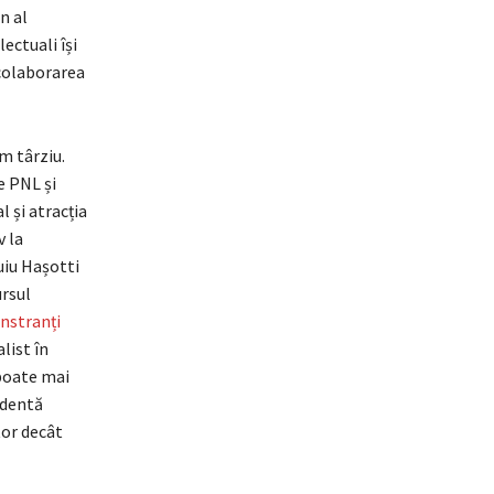
n al
ectuali își
 colaborarea
m târziu.
e PNL și
l și atracția
v la
uiu Hașotti
ursul
nstranți
list în
i poate mai
identă
tor decât