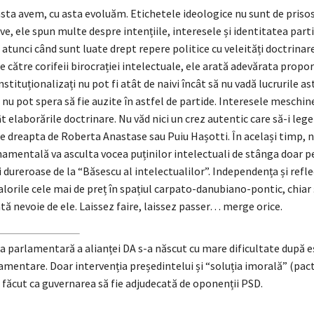
asta avem, cu asta evoluăm. Etichetele ideologice nu sunt de prisos
e, ele spun multe despre intențiile, interesele și identitatea part
atunci când sunt luate drept repere politice cu veleități doctrinar
e către corifeii birocrației intelectuale, ele arată adevărata proporț
nstituționalizați nu pot fi atât de naivi încât să nu vadă lucrurile as
nu pot spera să fie auzite în astfel de partide. Interesele meschi
 elaborările doctrinare. Nu văd nici un crez autentic care să-i lege
de dreapta de Roberta Anastase sau Puiu Hașotti. În același timp, n
amentală va asculta vocea puținilor intelectuali de stânga doar p
i dureroase de la “Băsescu al intelectualilor”. Independența și reflec
valorile cele mai de preț în spațiul carpato-danubiano-pontic, chiar 
tă nevoie de ele. Laissez faire, laissez passer… merge orice.
 parlamentară a alianței DA s-a născut cu mare dificultate după e
amentare. Doar intervenția președintelui și “soluția imorală” (pac
 făcut ca guvernarea să fie adjudecată de oponenții PSD.