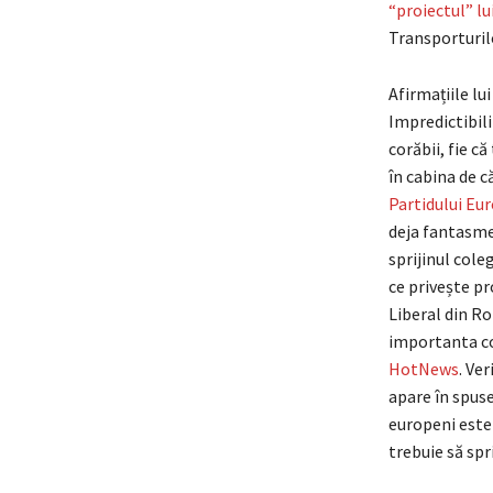
“proiectul” l
Transporturil
Afirmațiile lu
Impredictibili
corăbii, fie c
în cabina de c
Partidului Eu
deja fantasme
sprijinul cole
ce privește pr
Liberal din Ro
importanta co
HotNews
. Ve
apare în spuse
europeni este 
trebuie să spri