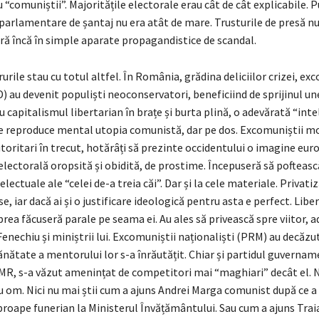
 “comuniștii”. Majoritățile electorale erau cât de cât explicabile. 
parlamentare de șantaj nu era atât de mare. Trusturile de presă nu
ă încă în simple aparate propagandistice de scandal.
urile stau cu totul altfel. În România, grădina deliciilor crizei, ex
) au devenit populiști neoconservatori, beneficiind de sprijinul une
u capitalismul libertarian în brațe și burta plină, o adevărată “int
 reproduce mental utopia comunistă, dar pe dos. Excomuniștii mo
toritari în trecut, hotărâți să prezinte occidentului o imagine eur
electorală oropsită și obidită, de prostime. Începuseră să pofteasc
electuale ale “celei de-a treia căi”. Dar și la cele materiale. Privati
, iar dacă ai și o justificare ideologică pentru asta e perfect. Liber
 prea făcuseră parale pe seama ei. Au ales să privească spre viitor, a
Fenechiu și miniștrii lui. Excomuniștii naționaliști (PRM) au decăz
ănătate a mentorului lor s-a înrăutățit. Chiar și partidul guvernam
MR, s-a văzut amenințat de competitori mai “maghiari” decât el. 
 om. Nici nu mai știi cum a ajuns Andrei Marga comunist după ce a
roape funerian la Ministerul Învățământului. Sau cum a ajuns Tra