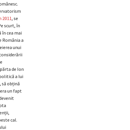
românesc.
servatorism
n 2011
, se
 scurt, în
ă în cea mai
re România a
eierea unui
considerării
ze
părta de Ion
olitică a lui
 să obțină
 era un fapt
 devenit
apta
nții,
este cal.
ului