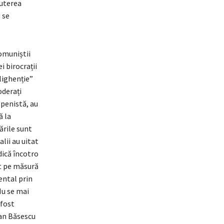
Puterea
 se
comuniștii
i birocrații
elighenție”
derați
openistă, au
ă la
zările sunt
alii au uitat
dică încotro
ut pe măsură
ental prin
Nu se mai
 fost
ian Băsescu