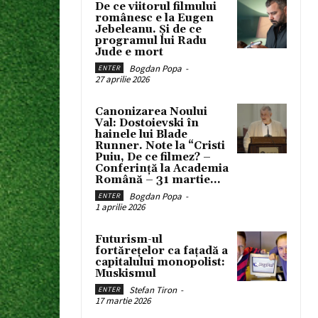
De ce viitorul filmului
românesc e la Eugen
Jebeleanu. Și de ce
programul lui Radu
Jude e mort
Bogdan Popa
-
ENTER
27 aprilie 2026
Canonizarea Noului
Val: Dostoievski în
hainele lui Blade
Runner. Note la “Cristi
Puiu, De ce filmez? –
Conferință la Academia
Română – 31 martie...
Bogdan Popa
-
ENTER
1 aprilie 2026
Futurism-ul
fortărețelor ca fațadă a
capitalului monopolist:
Muskismul
Stefan Tiron
-
ENTER
17 martie 2026