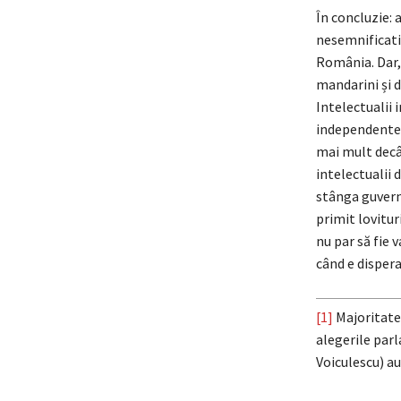
În concluzie: 
nesemnificativ
România. Dar, 
mandarini și d
Intelectualii i
independente 
mai mult decât
intelectualii 
stânga guvern
primit lovitur
nu par să fie 
când e dispera
[1]
Majoritatea
alegerile parl
Voiculescu) au