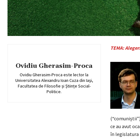
TEMA: Alegeri
Ovidiu Gherasim-Proca
Ovidiu Gherasim-Proca este lector la
Universitatea Alexandru Ioan Cuza din Iaşi,
Facultatea de Filosofie și Științe Social-
Politice.
(“comuniștii”)
ce au avut oc
în legislatur