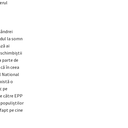
erul
mândrei
ândul la somn
ză ai
-schimbiștii
a parte de
 că în ceea
ul National
xistă o
c pe
 de către EPP
 populiștilor
 fapt pe cine