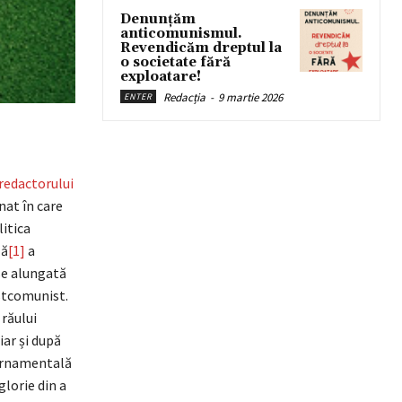
Denunțăm
anticomunismul.
Revendicăm dreptul la
o societate fără
exploatare!
Redacția
-
9 martie 2026
ENTER
redactorului
nat în care
itica
lă
[1]
a
se alungată
stcomunist.
 răului
iar și după
vernamentală
glorie din a