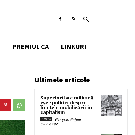
I
PREMIUL CA
LINKURI
Ultimele articole
Superioritate militară,
eșec politic: despre
limitele mobilizării în
capitalism
Giorgian Guțoiu
-
ENTER
9 iunie 2026