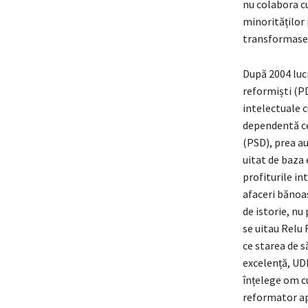
nu colabora cu
minorităților 
transformaser
După 2004 lucr
reformiști (PD
intelectuale c
dependentă ce
(PSD), prea au
uitat de baza 
profiturile int
afaceri bănoase
de istorie, nu
se uitau Relu 
ce starea de s
excelență, UD
înțelege om cu
reformator ap