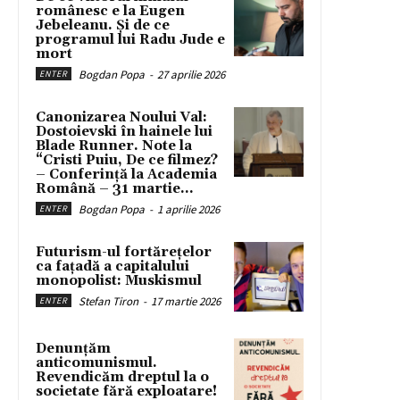
românesc e la Eugen
Jebeleanu. Și de ce
programul lui Radu Jude e
mort
Bogdan Popa
-
27 aprilie 2026
ENTER
Canonizarea Noului Val:
Dostoievski în hainele lui
Blade Runner. Note la
“Cristi Puiu, De ce filmez?
– Conferință la Academia
Română – 31 martie...
Bogdan Popa
-
1 aprilie 2026
ENTER
Futurism-ul fortărețelor
ca fațadă a capitalului
monopolist: Muskismul
Stefan Tiron
-
17 martie 2026
ENTER
Denunțăm
anticomunismul.
Revendicăm dreptul la o
societate fără exploatare!