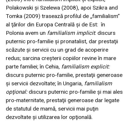
Polakowski şi Szelewa (2008), apoi Szikra and
Tomka (2009) trasează profilul de „familialism”
al ţărilor din Europa Centrală şi de Est: în
Polonia avem un
familialism implicit
: discurs
puternic pro-familie şi pronatalist, dar prestaţii
scăzute şi servicii cu un grad de acoperire
redus; sarcina creşterii copiilor revine în mare
parte familiei; în Cehia,
familialism explicit:
discurs puternic pro-familie, prestaţii generoase
şi servicii dezvoltate; în Ungaria,
familialism
opţional:
discurs puternic pro-familie şi mai ales
pro-maternitate, prestaţii generoase dar legate
de statutul de mamă, servicii mai puţin
dezvoltate şi utilizarea lor opţională.