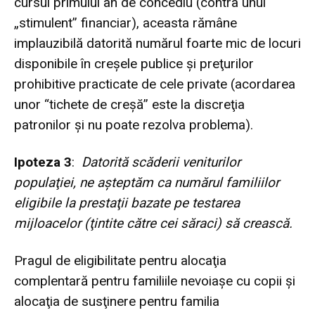
cursul primului an de concediu (contra unui
„stimulent” financiar), aceasta rămâne
implauzibilă datorită numărul foarte mic de locuri
disponibile în creşele publice şi preţurilor
prohibitive practicate de cele private (acordarea
unor “tichete de creşă” este la discreţia
patronilor şi nu poate rezolva problema).
Ipoteza 3
:
Datorită scăderii veniturilor
populaţiei, ne aşteptăm ca numărul familiilor
eligibile la prestaţii bazate pe testarea
mijloacelor (ţintite către cei săraci) să crească.
Pragul de eligibilitate pentru alocaţia
complentară pentru familiile nevoiaşe cu copii şi
alocaţia de susţinere pentru familia