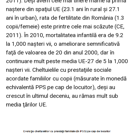
2011). Deşi avem cele mai tinere mame la prima
naştere din spaţiul UE (23.1 ani în rural şi 27.1
ani în urban), rata de fertilitate din România (1.3
copii/femeie) este printre cele mai scăzute (
CE
,
2011). În 2010, mortalitatea infantilă era de 9.2
la 1,000 naşteri vii, o ameliorare semnificativă
faţă de valoarea de 20 din anul 2000, dar în
continuare mult peste media UE-27 de 5 la 1,000
naşteri vii. Cheltuielile cu prestaţiile sociale
acordate familiilor cu copii (măsurate în monedă
echivalentă PPS pe cap de locuitor), deşi au
crescut în ultimul deceniu, au rămas mult sub
media ţărilor UE.