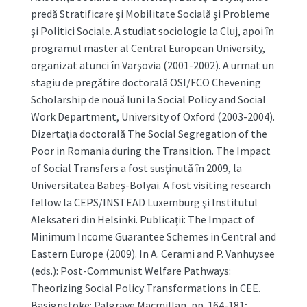
predă Stratificare şi Mobilitate Socială şi Probleme
şi Politici Sociale. A studiat sociologie la Cluj, apoi în
programul master al Central European University,
organizat atunci în Varşovia (2001-2002). A urmat un
stagiu de pregătire doctorală OSI/FCO Chevening
Scholarship de nouă luni la Social Policy and Social
Work Department, University of Oxford (2003-2004).
Dizertaţia doctorală The Social Segregation of the
Poor in Romania during the Transition. The Impact
of Social Transfers a fost susţinută în 2009, la
Universitatea Babeş-Bolyai. A fost visiting research
fellow la CEPS/INSTEAD Luxemburg şi Institutul
Aleksateri din Helsinki. Publicaţii: The Impact of
Minimum Income Guarantee Schemes in Central and
Eastern Europe (2009). In A. Cerami and P. Vanhuysee
(eds.): Post-Communist Welfare Pathways:
Theorizing Social Policy Transformations in CEE.
Basignstoke: Palgrave Macmillan, pp. 164-181;