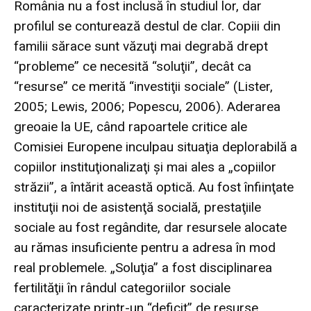
România nu a fost inclusă în studiul lor, dar
profilul se conturează destul de clar. Copiii din
familii sărace sunt văzuţi mai degrabă drept
“probleme” ce necesită “soluţii”, decât ca
“resurse” ce merită “investiţii sociale” (Lister,
2005; Lewis, 2006; Popescu, 2006). Aderarea
greoaie la UE, când rapoartele critice ale
Comisiei Europene inculpau situaţia deplorabilă a
copiilor instituţionalizaţi şi mai ales a „copiilor
străzii”, a întărit această optică. Au fost înfiinţate
instituţii noi de asistenţă socială, prestaţiile
sociale au fost regândite, dar resursele alocate
au rămas insuficiente pentru a adresa în mod
real problemele. „Soluţia” a fost disciplinarea
fertilităţii în rândul categoriilor sociale
caracterizate printr-un “deficit” de resurse