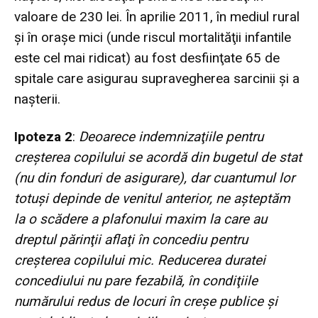
valoare de 230 lei. În aprilie 2011, în mediul rural
şi în oraşe mici (unde riscul mortalităţii infantile
este cel mai ridicat) au fost desfiinţate 65 de
spitale care asigurau supravegherea sarcinii şi a
naşterii.
Ipoteza 2
:
Deoarece indemnizaţiile pentru
creşterea copilului se acordă din bugetul de stat
(nu din fonduri de asigurare), dar cuantumul lor
totuşi depinde de venitul anterior, ne aşteptăm
la o scădere a plafonului maxim la care au
dreptul părinţii aflaţi în concediu pentru
creşterea copilului mic. Reducerea duratei
concediului nu pare fezabilă, în condiţiile
numărului redus de locuri în creşe publice şi