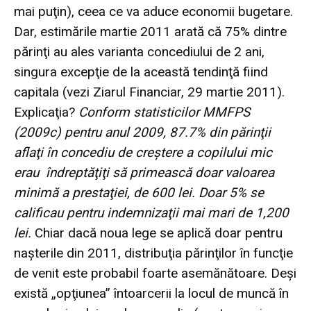
mai puţin), ceea ce va aduce economii bugetare.
Dar, estimările martie 2011 arată că 75% dintre
părinţi au ales varianta concediului de 2 ani,
singura excepţie de la această tendinţă fiind
capitala (vezi
Ziarul Financiar, 29 martie 2011
).
Explicaţia?
Conform statisticilor MMFPS
(2009c) pentru anul 2009,
87.7% din părinţii
aflaţi în concediu de creştere a copilului mic
erau îndreptăţiţi să primească doar valoarea
minimă a prestaţiei, de 600 lei. Doar 5% se
calificau pentru indemnizaţii mai mari de 1,200
lei.
Chiar dacă noua lege se aplică doar pentru
naşterile din 2011, distribuţia părinţilor în funcţie
de venit este probabil foarte asemănătoare. Deşi
există „opţiunea” întoarcerii la locul de muncă în