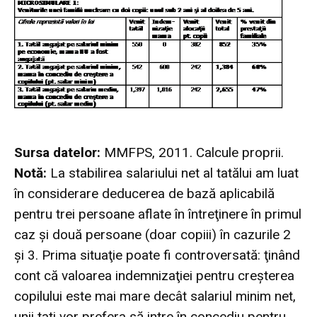
Sursa datelor:
MMFPS, 2011. Calcule proprii.
Notă:
La stabilirea salariului net al tatălui am luat
în considerare deducerea de bază aplicabilă
pentru trei persoane aflate în întreţinere în primul
caz şi două persoane (doar copiii) în cazurile 2
şi 3. Prima situaţie poate fi controversată: ţinând
cont că valoarea indemnizaţiei pentru creşterea
copilului este mai mare decât salariul minim net,
unii taţi vor prefera să intre în concediu pentru