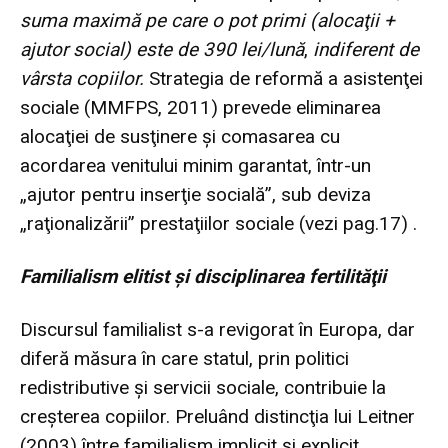
suma maximă pe care o pot primi (alocaţii
+
ajutor social)
este de 390 lei/lună
,
indiferent de
vârsta copiilor.
Strategia de reformă a asistenţei
sociale (
MMFPS, 2011
) prevede eliminarea
alocaţiei de susţinere şi comasarea cu
acordarea venitului minim garantat, într-un
„ajutor pentru inserţie socială”, sub deviza
„raţionalizării” prestaţiilor sociale (vezi
pag.17
) .
Familialism elitist şi disciplinarea fertilităţii
Discursul familialist s-a revigorat în Europa, dar
diferă măsura în care statul, prin politici
redistributive şi servicii sociale, contribuie la
creşterea copiilor. Preluând distincţia lui Leitner
(2003) între familialism implicit şi explicit,