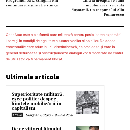
Programul USL. Stîngii îi e în
Cînd la dreapta se sună
continuare ruşine că e stînga
încolonarea, se caută
duşmanii. Un răspuns lui Alin
Fumurescu
CriticAtac este o platformă care militează pentru posibilitatea exprimării
libere şi în condiţii de egalitate a tuturor vocilor şi opiniilor. De aceea,
comentariile care aduc injurii, discriminează, calomniează şi care în
general deturnează şi obstrucţionează dialogul vor fi moderate iar contul
de utilizator va fi permanent blocat.
Ultimele articole
Superioritate militară,
eșec politic: despre
limitele mobilizării în
capitalism
Giorgian Guțoiu
-
9 iunie 2026
ENTER
De ce viitorul filmului