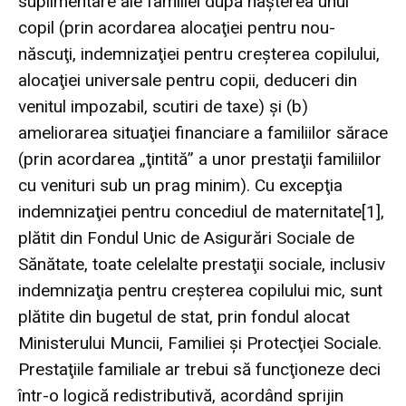
suplimentare ale familiei după naşterea unui
copil (prin acordarea alocaţiei pentru nou-
născuţi, indemnizaţiei pentru creşterea copilului,
alocaţiei universale pentru copii, deduceri din
venitul impozabil, scutiri de taxe) şi (b)
ameliorarea situaţiei financiare a familiilor sărace
(prin acordarea „ţintită” a unor prestaţii familiilor
cu venituri sub un prag minim). Cu excepţia
indemnizaţiei pentru
concediul de maternitate
[1]
,
plătit din Fondul Unic de Asigurări Sociale de
Sănătate, toate celelalte prestaţii sociale, inclusiv
indemnizaţia pentru creşterea copilului mic, sunt
plătite din bugetul de stat, prin fondul alocat
Ministerului Muncii, Familiei şi Protecţiei Sociale.
Prestaţiile familiale ar trebui să funcţioneze deci
într-o logică redistributivă, acordând sprijin