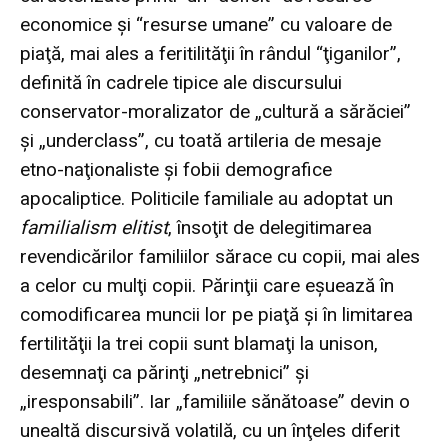
economice şi “resurse umane” cu valoare de
piaţă, mai ales a feritilităţii în rândul “ţiganilor”,
definită în cadrele tipice ale discursului
conservator-moralizator de „cultură a sărăciei”
şi „underclass”, cu toată artileria de mesaje
etno-naţionaliste şi fobii demografice
apocaliptice. Politicile familiale au adoptat un
familialism elitist
, însoţit de delegitimarea
revendicărilor familiilor sărace cu copii, mai ales
a celor cu mulţi copii. Părinţii care eşuează în
comodificarea muncii lor pe piaţă şi în limitarea
fertilităţii la trei copii sunt blamaţi la unison,
desemnaţi ca părinţi „netrebnici” şi
„iresponsabili”. Iar „familiile sănătoase” devin o
unealtă discursivă volatilă, cu un înţeles diferit