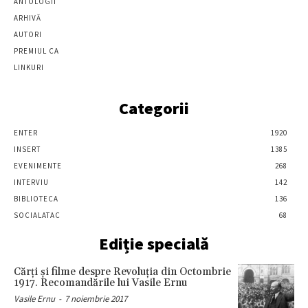
ANTOLOGII
ARHIVĂ
AUTORI
PREMIUL CA
LINKURI
Categorii
ENTER
1920
INSERT
1385
EVENIMENTE
268
INTERVIU
142
BIBLIOTECA
136
SOCIALATAC
68
Ediție specială
Cărţi şi filme despre Revoluţia din Octombrie
1917. Recomandările lui Vasile Ernu
Vasile Ernu
-
7 noiembrie 2017